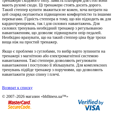
тренажери сходового типу. Замість платформ для стоп вони
мають рухомі сходи. Ці тренажери стоять досить дорого.
Такий степпер купити зважиться не кожен, хоча витрати на
цей снаряд окупаються підвищеною комфортністю та іншими
перевагами. Гідність степпера в тому, що він підходить як для
кардиотренировок, так і для силових навантажень. Для
силових тренувань необхідний тренажер з регульованою
навантаженням, що дозволяє підвищувати опір педалей.
Необхідно врахувати, що на такий степпер ціна буде трохи
вища ніж на простий тренажер.
Якщо є проблеми з суглобами, то вибір варто зупинити на
тренажері з магнітною або електромагнітної системою
навантаження. Такі степпери дозволяють регулювати
навантаження і поступово її збільшувати. Для комплексних
тренувань підійде тренажер з поручнями, що дозволяють
навантажити руки спину і плечі.
Возврат к списку
© 2007–2026 магазин «bhfitness.ua™»