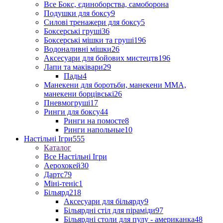
Все Бокс, єдиноборства, самоборона
Подушки для боксу
9
Силові тренажери для боксу
5
Боксерські груші
36
Боксерські мішки та груші
196
Водоналивні мішки
26
Аксесуари для бойових мистецтв
196
Лапи та маківари
29
Пады
4
Манекени для боротьби, манекени ММА,
манекени борцівські
26
Пневмогруші
17
Ринги для боксу
44
Ринги на помосте
8
Ринги напольные
10
Настільні Ігри
555
Каталог
Все Настільні Ігри
Аерохокей
30
Дартс
79
Міні-теніс
1
Більярд
218
Аксесуари для більярду
9
Більярдні стіл для піраміди
97
Більярдні столи для пулу - американка
48