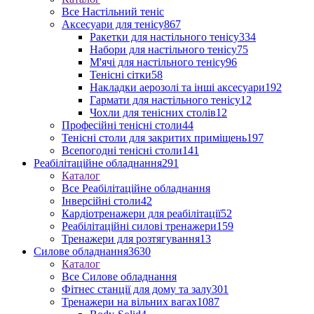
Все Настільний теніс
Аксесуари для тенісу
867
Ракетки для настільного тенісу
334
Набори для настільного тенісу
75
М'ячі для настільного тенісу
96
Тенісні сітки
58
Накладки аерозолі та інші аксесуари
192
Гармати для настільного тенісу
12
Чохли для тенісних столів
12
Професійні тенісні столи
44
Тенісні столи для закритих приміщень
197
Всепогодні тенісні столи
141
Реабілітаційне обладнання
291
Каталог
Все Реабілітаційне обладнання
Інверсійні столи
42
Кардіотренажери для реабілітації
52
Реабілітаційні силові тренажери
159
Тренажери для розтягування
13
Силове обладнання
3630
Каталог
Все Силове обладнання
Фітнес станції для дому та залу
301
Тренажери на вільних вагах
1087