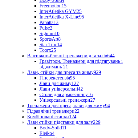
Body-Solid
4
Freemotion
15
InterAtletika GYM
25
InterAtletika X-Line
95
Panatta
13
Pulse
2
Signum
10
SportsArt
8
Star Trac
14
Toorx
25
Вантажно-блочні тренажери для залів
644
Гравітрон. Тренажери для підтягувань і
віджимань
21
Лави, стійки для преса та жиму
929
Гіперекстензія
95
Лави для жиму
127
Лави універсальні
42
Столи для армреслінгу
16
Універсальні тренажери
27
Тренажери для преса, лави для жиму
94
Гідравлічні тренажери
22
Комбіновані станки
124
Лави стійки підставки для залу
229
Body-Solid
11
Eleiko
4