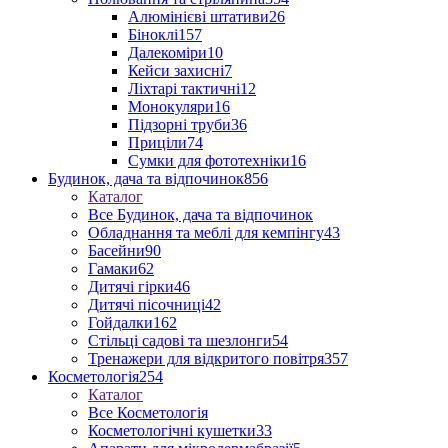
Алюмінієві штативи
26
Біноклі
157
Далекоміри
10
Кейси захисні
7
Ліхтарі тактичні
12
Монокуляри
16
Підзорні труби
36
Приціли
74
Сумки для фототехніки
16
Будинок, дача та відпочинок
856
Каталог
Все Будинок, дача та відпочинок
Обладнання та меблі для кемпінгу
43
Басейни
90
Гамаки
62
Дитячі гірки
46
Дитячі пісочниці
42
Гойдалки
162
Стільці садові та шезлонги
54
Тренажери для відкритого повітря
357
Косметологія
254
Каталог
Все Косметологія
Косметологічні кушетки
33