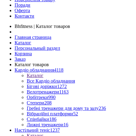
Поради
Оферта
Контакти
Bhfitness | Каталог товаров
Главная страница
Каталог
Персональный раздел
Корзина
Заказ
Каталог товаров
Кардіо обладнання
4118
Каталог
Все Кардіо обладнання
Бігові доріжки
1272
Велотренажери
1163
Орбітреки
990
Степери
208
Гребні тренажери для дому та залу
236
Вібраційні платформи
52
Спінбайки
186
Лижні тренажери
16
Настільний теніс
1237
Каталог