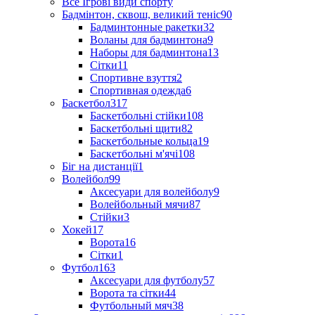
Все Ігрові види спорту
Бадмінтон, сквош, великий теніс
90
Бадминтонные ракетки
32
Воланы для бадминтона
9
Наборы для бадминтона
13
Сітки
11
Спортивне взуття
2
Спортивная одежда
6
Баскетбол
317
Баскетбольні стійки
108
Баскетбольні щити
82
Баскетбольные кольца
19
Баскетбольні м'ячі
108
Біг на дистанції
1
Волейбол
99
Аксесуари для волейболу
9
Волейбольный мячи
87
Стійки
3
Хокей
17
Ворота
16
Сітки
1
Футбол
163
Аксесуари для футболу
57
Ворота та сітки
44
Футбольный мяч
38