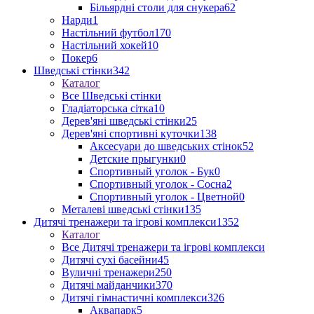
Більярдні столи для снукера
62
Нарди
1
Настільний футбол
170
Настільний хокей
10
Покер
6
Шведські стінки
342
Каталог
Все Шведські стінки
Гладіаторська сітка
10
Дерев'яні шведські стінки
25
Дерев'яні спортивні куточки
138
Аксесуари до шведських стінок
52
Детские прыгунки
0
Спортивный уголок - Бук
0
Спортивный уголок - Сосна
2
Спортивный уголок - Цветной
0
Металеві шведські стінки
135
Дитячі тренажери та ігрові комплекси
1352
Каталог
Все Дитячі тренажери та ігрові комплекси
Дитячі сухі басейни
45
Вуличні тренажери
250
Дитячі майданчики
370
Дитячі гімнастичні комплекси
326
Аквапарк
5