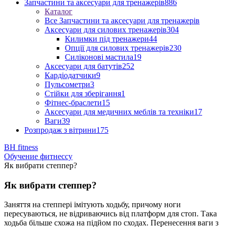
Запчастини та аксесуари для тренажерів
886
Каталог
Все Запчастини та аксесуари для тренажерів
Аксесуари для силових тренажерів
304
Килимки під тренажери
44
Опції для силових тренажерів
230
Силіконові мастила
19
Аксесуари для батутів
252
Кардіодатчики
9
Пульсометри
3
Стійки для зберігання
1
Фітнес-браслети
15
Аксесуари для медичних меблів та техніки
17
Ваги
39
Розпродаж з вітрини
175
BH fitness
Обучение фитнессу
Як вибрати степпер?
Як вибрати степпер?
Заняття на степперi імітують ходьбу, причому ноги
пересуваються, не відриваючись від платформ для стоп. Така
ходьба більше схожа на підйом по сходах. Перенесення ваги з