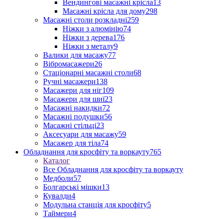
Вендингові масажні крісла
13
Масажні крісла для дому
298
Масажні столи розкладні
259
Ніжки з алюмінію
74
Ніжки з дерева
176
Ніжки з металу
9
Валики для масажу
77
Вібромасажери
26
Стаціонарні масажні столи
68
Ручні масажери
138
Масажери для ніг
109
Масажери для шиї
23
Масажні накидки
72
Масажні подушки
56
Масажні стільці
23
Аксесуари для масажу
59
Масажер для тіла
74
Обладнання для кросфіту та воркауту
765
Каталог
Все Обладнання для кросфіту та воркауту
Медболи
57
Болгарські мішки
13
Кувалди
4
Модульна станція для кросфіту
5
Таймери
4