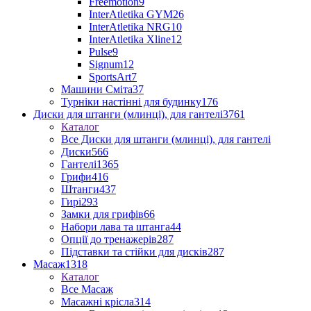
Freemotion
9
InterAtletika GYM
26
InterAtletika NRG
10
InterAtletika Xline
12
Pulse
9
Signum
12
SportsArt
7
Машини Сміта
37
Турніки настінні для будинку
176
Диски для штанги (млинці), для гантелі
3761
Каталог
Все Диски для штанги (млинці), для гантелі
Диски
566
Гантелі
1365
Грифи
416
Штанги
437
Гирі
293
Замки для грифів
66
Набори лава та штанга
44
Опції до тренажерів
287
Підставки та стійки для дисків
287
Масаж
1318
Каталог
Все Масаж
Масажні крісла
314