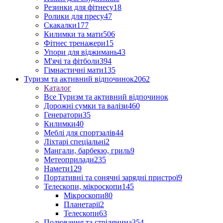
Резинки для фітнесу
18
Ролики для пресу
47
Скакалки
177
Килимки та мати
506
Фітнес тренажери
15
Упори для віджимань
43
М'ячі та фітболи
394
Гімнастичні мати
135
Туризм та активний відпочинок
2062
Каталог
Все Туризм та активний відпочинок
Дорожні сумки та валізи
460
Генератори
35
Килимки
40
Меблі для спортзалів
44
Ліхтарі спеціальні
2
Мангали, барбекю, гриль
9
Метеоприлади
235
Намети
129
Портативні та сонячні зарядні пристрої
9
Телескопи, мікроскопи
145
Мікроскопи
80
Планетарії
2
Телескопи
63
Полювання та стрілянина
354