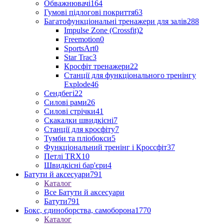
Обважнювачі
164
Гумові підлогові покриття
63
Багатофункціональні тренажери для залів
288
Impulse Zone (Crossfit)
2
Freemotion
0
SportsArt
0
Star Trac
3
Кросфіт тренажери
22
Станції для функціонального тренінгу
Explode
46
Сендбегі
22
Силові рами
26
Силові стрічки
41
Скакалки швидкісні
7
Станції для кросфіту
7
Тумби та пліобокси
5
Функціональний тренінг і Кроссфіт
37
Петлі TRX
10
Швидкісні бар'єри
4
Батути й аксесуари
791
Каталог
Все Батути й аксесуари
Батути
791
Бокс, єдиноборства, самоборона
1770
Каталог