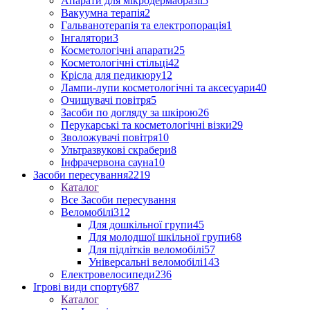
Апарати для мікродермабразії
5
Вакуумна терапія
2
Гальванотерапія та електропорація
1
Інгалятори
3
Косметологічні апарати
25
Косметологічні стільці
42
Крісла для педикюру
12
Лампи-лупи косметологічні та аксесуари
40
Очищувачі повітря
5
Засоби по догляду за шкірою
26
Перукарські та косметологічні візки
29
Зволожувачі повітря
10
Ультразвукові скрабери
8
Інфрачервона сауна
10
Засоби пересування
2219
Каталог
Все Засоби пересування
Веломобілі
312
Для дошкільної групи
45
Для молодшої шкільної групи
68
Для підлітків веломобілі
57
Універсальні веломобілі
143
Електровелосипеди
236
Ігрові види спорту
687
Каталог