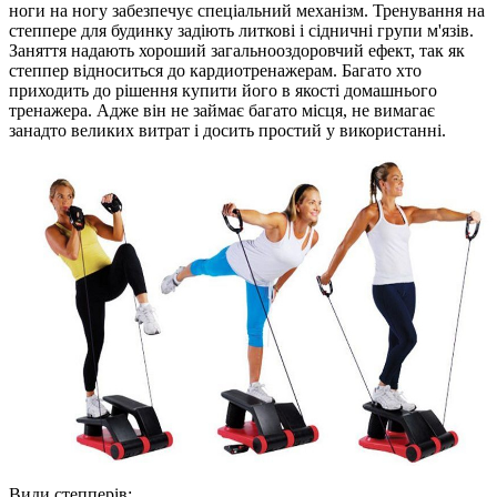
ноги на ногу забезпечує спеціальний механізм. Тренування на
степпере для будинку задіють литкові і сідничні групи м'язів.
Заняття надають хороший загальнооздоровчий ефект, так як
степпер відноситься до кардиотренажерам. Багато хто
приходить до рішення купити його в якості домашнього
тренажера. Адже він не займає багато місця, не вимагає
занадто великих витрат і досить простий у використанні.
Види степперiв: