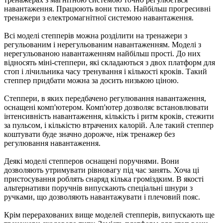
навантаження. Працюють вони тихо. Найбільш прогресивні
тренажери з електромагнітної системою навантаження.
Всі моделі степперiв можна розділити на тренажери з
регульованим і нерегульованим навантаженням. Моделі з
нерегульованою навантаженням найбільш прості. До них
відносять міні-степпери, які складаються з двох платформ для
стоп і лічильника часу тренування і кількості кроків. Такий
степпер придбати можна за досить низькою ціною.
Степпери, в яких передбачено регулювання навантаження,
оснащені комп'ютером. Комп'ютер дозволяє встановлювати
інтенсивність навантаження, кількість і ритм кроків, стежити
за пульсом, і кількістю втрачених калорій. Але такий степпер
коштувати буде значно дорожче, ніж тренажер без
регулювання навантаження.
Деякі моделі степперов оснащені поручнями. Вони
дозволяють утримувати рівновагу під час занять. Хоча ці
пристосування роблять снаряд кілька громіздким. В якості
альтернативи поручнів випускають спеціальні шнури з
ручками, що дозволяють навантажувати і плечовий пояс.
Крім перерахованих вище моделей степперiв, випускають ще