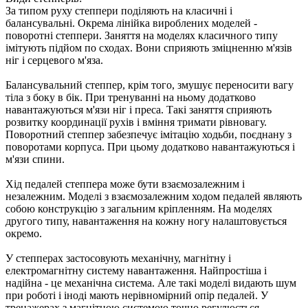
За типом руху степпери поділяють на класичні і
балансувальні. Окрема лінійка вироблених моделей -
поворотні степпери. Заняття на моделях класичного типу
імітують підйом по сходах. Вони сприяють зміцненню м'язів
ніг і серцевого м'яза.
Балансувальний степпер, крім того, змушує переносити вагу
тіла з боку в бік. При тренуванні на ньому додатково
навантажуються м'язи ніг і преса. Такі заняття сприяють
розвитку координації рухів і вміння тримати рівновагу.
Поворотний степпер забезпечує імітацію ходьби, поєднану з
поворотами корпуса. При цьому додатково навантажуються і
м'язи спини.
Хід педалей степпера може бути взаємозалежним і
незалежним. Моделі з взаємозалежним ходом педалей являють
собою конструкцію з загальним кріпленням. На моделях
другого типу, навантаження на кожну ногу налаштовується
окремо.
У степперах застосовують механічну, магнітну і
електромагнітну систему навантаження. Найпростіша і
надійна - це механічна система. Але такі моделі видають шум
при роботі і іноді мають нерівномірний опір педалей. У
тренажерах з магнітною системою точно регулюється