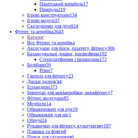
Піратський корабель
17
Природа
219
Ігрові конструктори
134
Ігрові модулі
37
Скеледроми для дітей
24
Фітнес та аеробіка
2643
Каталог
Все Фітнес та аеробіка
Аксесуари для йоги, пілатесу, фітнесу
306
Балансувальні дошки, напівсферы
192
Степплатформи і балансири
173
Бодібари
59
Різне
7
Гантелі для фітнесу
23
Диски здоров'я
4
Еспандери
373
Інвентар для аквааеробіки, аквафітнесу
7
Фітнес аксесуари
85
Медболи
14
Обважнювачі для рук
19
Обважювачі для ніг
1
Обручі
24
Рукавички для фітнесу, культуризму
187
Пляшки та фляги
8
Пояси для схуднення
6