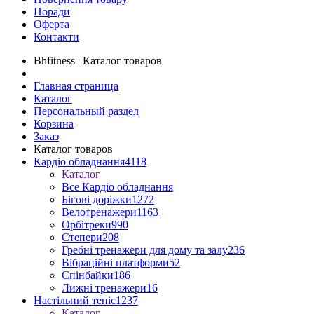
Поради
Оферта
Контакти
Bhfitness | Каталог товаров
Главная страница
Каталог
Персональный раздел
Корзина
Заказ
Каталог товаров
Кардіо обладнання
4118
Каталог
Все Кардіо обладнання
Бігові доріжки
1272
Велотренажери
1163
Орбітреки
990
Степери
208
Гребні тренажери для дому та залу
236
Вібраційні платформи
52
Спінбайки
186
Лижні тренажери
16
Настільний теніс
1237
Каталог