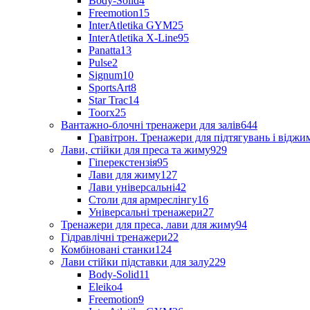
Body-Solid
4
Freemotion
15
InterAtletika GYM
25
InterAtletika X-Line
95
Panatta
13
Pulse
2
Signum
10
SportsArt
8
Star Trac
14
Toorx
25
Вантажно-блочні тренажери для залів
644
Гравітрон. Тренажери для підтягувань і відж
Лави, стійки для преса та жиму
929
Гіперекстензія
95
Лави для жиму
127
Лави універсальні
42
Столи для армреслінгу
16
Універсальні тренажери
27
Тренажери для преса, лави для жиму
94
Гідравлічні тренажери
22
Комбіновані станки
124
Лави стійки підставки для залу
229
Body-Solid
11
Eleiko
4
Freemotion
9