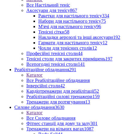
Все Настільний теніс
Аксесуари для тенісу
867
Ракетки для настільного тенісу
334
Набори для настільного тенісу
75
М'ячі для настільного тенісу
96
Тенісні сітки
58
Накладки аерозолі та інші аксесуари
192
Гармати для настільного тенісу
12
Чохли для тенісних столів
12
Професійні тенісні столи
44
Тенісні столи для закритих приміщень
197
Всепогодні тенісні столи
141
Реабілітаційне обладнання
291
Каталог
Все Реабілітаційне обладнання
Інверсійні столи
42
Кардіотренажери для реабілітації
52
Реабілітаційні силові тренажери
159
Тренажери для розтягування
13
Силове обладнання
3630
Каталог
Все Силове обладнання
Фітнес станції для дому та залу
301
Тренажери на вільних вагах
1087