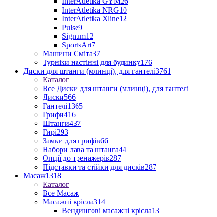
InterAtletika GYM
26
InterAtletika NRG
10
InterAtletika Xline
12
Pulse
9
Signum
12
SportsArt
7
Машини Сміта
37
Турніки настінні для будинку
176
Диски для штанги (млинці), для гантелі
3761
Каталог
Все Диски для штанги (млинці), для гантелі
Диски
566
Гантелі
1365
Грифи
416
Штанги
437
Гирі
293
Замки для грифів
66
Набори лава та штанга
44
Опції до тренажерів
287
Підставки та стійки для дисків
287
Масаж
1318
Каталог
Все Масаж
Масажні крісла
314
Вендингові масажні крісла
13