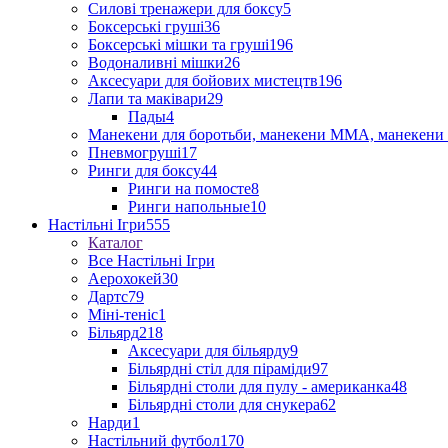
Силові тренажери для боксу
5
Боксерські груші
36
Боксерські мішки та груші
196
Водоналивні мішки
26
Аксесуари для бойових мистецтв
196
Лапи та маківари
29
Пады
4
Манекени для боротьби, манекени ММА, манекени 
Пневмогруші
17
Ринги для боксу
44
Ринги на помосте
8
Ринги напольные
10
Настільні Ігри
555
Каталог
Все Настільні Ігри
Аерохокей
30
Дартс
79
Міні-теніс
1
Більярд
218
Аксесуари для більярду
9
Більярдні стіл для піраміди
97
Більярдні столи для пулу - американка
48
Більярдні столи для снукера
62
Нарди
1
Настільний футбол
170