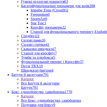
Гумові підлогові покриття
63
Багатофункціональні тренажери для залів
288
Impulse Zone (Crossfit)
2
Freemotion
0
SportsArt
0
Star Trac
3
Кросфіт тренажери
22
Станції для функціонального тренінгу Explod
Сендбегі
22
Силові рами
26
Силові стрічки
41
Скакалки швидкісні
7
Станції для кросфіту
7
Тумби та пліобокси
5
Функціональний тренінг і Кроссфіт
37
Петлі TRX
10
Швидкісні бар'єри
4
Батути й аксесуари
791
Каталог
Все Батути й аксесуари
Батути
791
Бокс, єдиноборства, самоборона
1770
Каталог
Все Бокс, єдиноборства, самоборона
Подушки для боксу
9