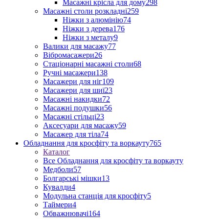
Масажні крісла для дому
298
Масажні столи розкладні
259
Ніжки з алюмінію
74
Ніжки з дерева
176
Ніжки з металу
9
Валики для масажу
77
Вібромасажери
26
Стаціонарні масажні столи
68
Ручні масажери
138
Масажери для ніг
109
Масажери для шиї
23
Масажні накидки
72
Масажні подушки
56
Масажні стільці
23
Аксесуари для масажу
59
Масажер для тіла
74
Обладнання для кросфіту та воркауту
765
Каталог
Все Обладнання для кросфіту та воркауту
Медболи
57
Болгарські мішки
13
Кувалди
4
Модульна станція для кросфіту
5
Таймери
4
Обважнювачі
164