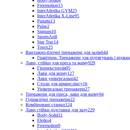
Body-Solid
4
Freemotion
15
InterAtletika GYM
25
InterAtletika X-Line
95
Panatta
13
Pulse
2
Signum
10
SportsArt
8
Star Trac
14
Toorx
25
Вантажно-блочні тренажери для залів
644
Гравітрон. Тренажери для підтягувань і відж
Лави, стійки для преса та жиму
929
Гіперекстензія
95
Лави для жиму
127
Лави універсальні
42
Столи для армреслінгу
16
Універсальні тренажери
27
Тренажери для преса, лави для жиму
94
Гідравлічні тренажери
22
Комбіновані станки
124
Лави стійки підставки для залу
229
Body-Solid
11
Eleiko
4
Freemotion
9