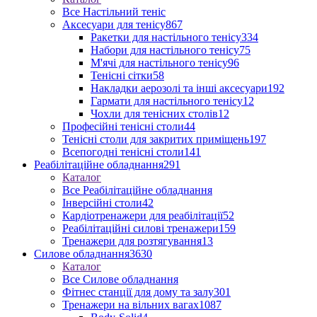
Все Настільний теніс
Аксесуари для тенісу
867
Ракетки для настільного тенісу
334
Набори для настільного тенісу
75
М'ячі для настільного тенісу
96
Тенісні сітки
58
Накладки аерозолі та інші аксесуари
192
Гармати для настільного тенісу
12
Чохли для тенісних столів
12
Професійні тенісні столи
44
Тенісні столи для закритих приміщень
197
Всепогодні тенісні столи
141
Реабілітаційне обладнання
291
Каталог
Все Реабілітаційне обладнання
Інверсійні столи
42
Кардіотренажери для реабілітації
52
Реабілітаційні силові тренажери
159
Тренажери для розтягування
13
Силове обладнання
3630
Каталог
Все Силове обладнання
Фітнес станції для дому та залу
301
Тренажери на вільних вагах
1087