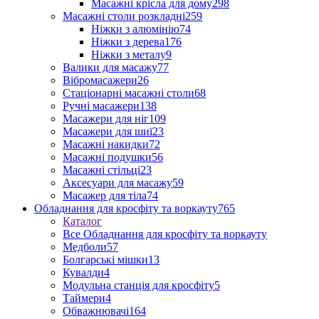
Масажні крісла для дому
298
Масажні столи розкладні
259
Ніжки з алюмінію
74
Ніжки з дерева
176
Ніжки з металу
9
Валики для масажу
77
Вібромасажери
26
Стаціонарні масажні столи
68
Ручні масажери
138
Масажери для ніг
109
Масажери для шиї
23
Масажні накидки
72
Масажні подушки
56
Масажні стільці
23
Аксесуари для масажу
59
Масажер для тіла
74
Обладнання для кросфіту та воркауту
765
Каталог
Все Обладнання для кросфіту та воркауту
Медболи
57
Болгарські мішки
13
Кувалди
4
Модульна станція для кросфіту
5
Таймери
4
Обважнювачі
164