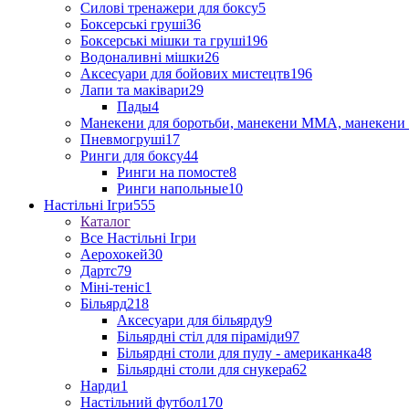
Силові тренажери для боксу
5
Боксерські груші
36
Боксерські мішки та груші
196
Водоналивні мішки
26
Аксесуари для бойових мистецтв
196
Лапи та маківари
29
Пады
4
Манекени для боротьби, манекени ММА, манекени 
Пневмогруші
17
Ринги для боксу
44
Ринги на помосте
8
Ринги напольные
10
Настільні Ігри
555
Каталог
Все Настільні Ігри
Аерохокей
30
Дартс
79
Міні-теніс
1
Більярд
218
Аксесуари для більярду
9
Більярдні стіл для піраміди
97
Більярдні столи для пулу - американка
48
Більярдні столи для снукера
62
Нарди
1
Настільний футбол
170