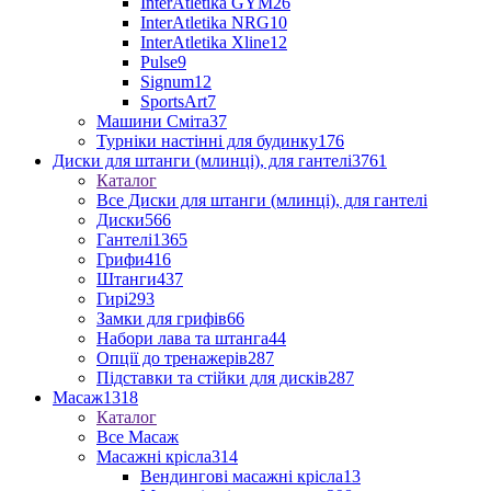
InterAtletika GYM
26
InterAtletika NRG
10
InterAtletika Xline
12
Pulse
9
Signum
12
SportsArt
7
Машини Сміта
37
Турніки настінні для будинку
176
Диски для штанги (млинці), для гантелі
3761
Каталог
Все Диски для штанги (млинці), для гантелі
Диски
566
Гантелі
1365
Грифи
416
Штанги
437
Гирі
293
Замки для грифів
66
Набори лава та штанга
44
Опції до тренажерів
287
Підставки та стійки для дисків
287
Масаж
1318
Каталог
Все Масаж
Масажні крісла
314
Вендингові масажні крісла
13