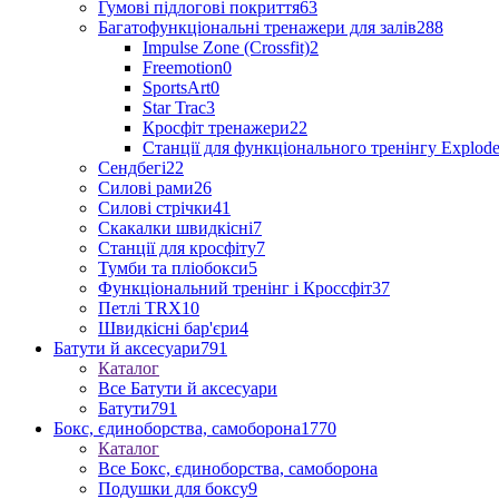
Гумові підлогові покриття
63
Багатофункціональні тренажери для залів
288
Impulse Zone (Crossfit)
2
Freemotion
0
SportsArt
0
Star Trac
3
Кросфіт тренажери
22
Станції для функціонального тренінгу Explod
Сендбегі
22
Силові рами
26
Силові стрічки
41
Скакалки швидкісні
7
Станції для кросфіту
7
Тумби та пліобокси
5
Функціональний тренінг і Кроссфіт
37
Петлі TRX
10
Швидкісні бар'єри
4
Батути й аксесуари
791
Каталог
Все Батути й аксесуари
Батути
791
Бокс, єдиноборства, самоборона
1770
Каталог
Все Бокс, єдиноборства, самоборона
Подушки для боксу
9