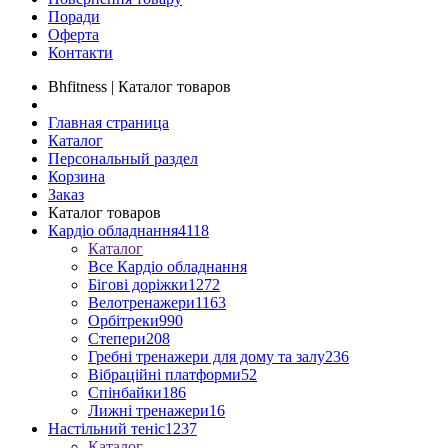
Поради
Оферта
Контакти
Bhfitness | Каталог товаров
Главная страница
Каталог
Персональный раздел
Корзина
Заказ
Каталог товаров
Кардіо обладнання
4118
Каталог
Все Кардіо обладнання
Бігові доріжки
1272
Велотренажери
1163
Орбітреки
990
Степери
208
Гребні тренажери для дому та залу
236
Вібраційні платформи
52
Спінбайки
186
Лижні тренажери
16
Настільний теніс
1237
Каталог