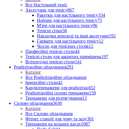
Все Настільний теніс
Аксесуари для тенісу
867
Ракетки для настільного тенісу
334
Набори для настільного тенісу
75
М'ячі для настільного тенісу
96
Тенісні сітки
58
Накладки аерозолі та інші аксесуари
192
Гармати для настільного тенісу
12
Чохли для тенісних столів
12
Професійні тенісні столи
44
Тенісні столи для закритих приміщень
197
Всепогодні тенісні столи
141
Реабілітаційне обладнання
291
Каталог
Все Реабілітаційне обладнання
Інверсійні столи
42
Кардіотренажери для реабілітації
52
Реабілітаційні силові тренажери
159
Тренажери для розтягування
13
Силове обладнання
3630
Каталог
Все Силове обладнання
Фітнес станції для дому та залу
301
Тренажери на вільних вагах
1087