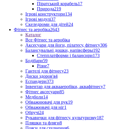
Піратський корабель
17
Природа
219
Ігрові конструктори
134
Ігрові модулі
37
Скеледроми для дітей
24
Фітнес та аеробіка
2643
Каталог
Все Фітнес та аеробіка
Аксесуари для йоги, пілатесу, фітнесу
306
Балансувальні дошки, напівсферы
192
Степплатформи і балансири
173
Бодібари
59
Різне
7
Гантелі для фітнесу
23
Диски здоров'я
4
Еспандери
373
Інвентар для аквааеробіки, аквафітнесу
7
Фітнес аксесуари
85
Медболи
14
Обважнювачі для рук
19
Обважювачі для ніг
1
Обручі
24
Рукавички для фітнесу, культуризму
187
Пляшки та фляги
8
Пояси для схуднення
6