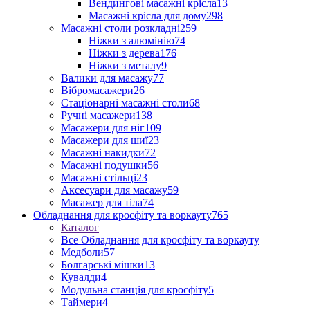
Вендингові масажні крісла
13
Масажні крісла для дому
298
Масажні столи розкладні
259
Ніжки з алюмінію
74
Ніжки з дерева
176
Ніжки з металу
9
Валики для масажу
77
Вібромасажери
26
Стаціонарні масажні столи
68
Ручні масажери
138
Масажери для ніг
109
Масажери для шиї
23
Масажні накидки
72
Масажні подушки
56
Масажні стільці
23
Аксесуари для масажу
59
Масажер для тіла
74
Обладнання для кросфіту та воркауту
765
Каталог
Все Обладнання для кросфіту та воркауту
Медболи
57
Болгарські мішки
13
Кувалди
4
Модульна станція для кросфіту
5
Таймери
4