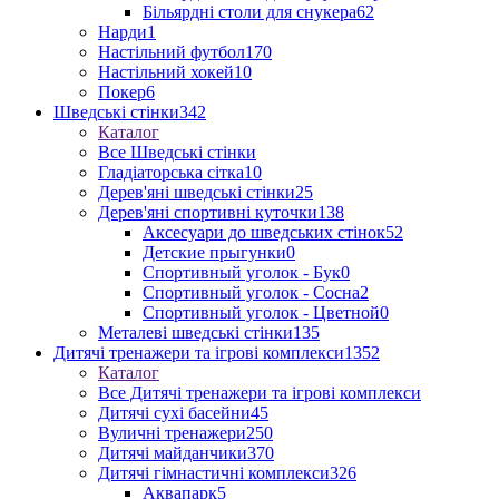
Більярдні столи для снукера
62
Нарди
1
Настільний футбол
170
Настільний хокей
10
Покер
6
Шведські стінки
342
Каталог
Все Шведські стінки
Гладіаторська сітка
10
Дерев'яні шведські стінки
25
Дерев'яні спортивні куточки
138
Аксесуари до шведських стінок
52
Детские прыгунки
0
Спортивный уголок - Бук
0
Спортивный уголок - Сосна
2
Спортивный уголок - Цветной
0
Металеві шведські стінки
135
Дитячі тренажери та ігрові комплекси
1352
Каталог
Все Дитячі тренажери та ігрові комплекси
Дитячі сухі басейни
45
Вуличні тренажери
250
Дитячі майданчики
370
Дитячі гімнастичні комплекси
326
Аквапарк
5