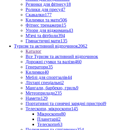
Резинки для фітнесу
18
Ролики для пресу
47
Скакалки
177
Килимки та мати
506
Фітнес тренажери
15
Упори для віджимань
43
М'ячі та фітболи
394
Гімнастичні мати
135
Туризм та активний відпочинок
2062
Каталог
Все Туризм та активний відпочинок
Дорожні сумки та валізи
460
Генератори
35
Килимки
40
Меблі для спортзалів
44
Ліхтарі спеціальні
2
Мангали, барбекю, гриль
9
Метеоприлади
235
Намети
129
Портативні та сонячні зарядні пристрої
9
Телескопи, мікроскопи
145
Мікроскопи
80
Планетарії
2
Телескопи
63
Полювання та стрілянина
354