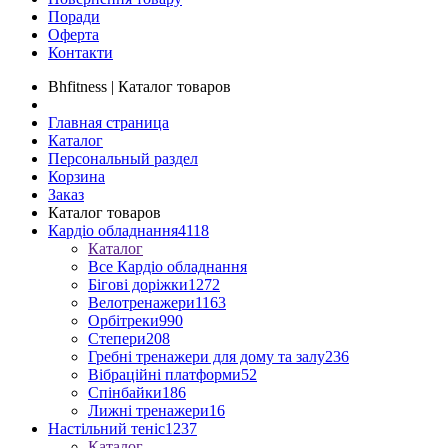
Поради
Оферта
Контакти
Bhfitness | Каталог товаров
Главная страница
Каталог
Персональный раздел
Корзина
Заказ
Каталог товаров
Кардіо обладнання
4118
Каталог
Все Кардіо обладнання
Бігові доріжки
1272
Велотренажери
1163
Орбітреки
990
Степери
208
Гребні тренажери для дому та залу
236
Вібраційні платформи
52
Спінбайки
186
Лижні тренажери
16
Настільний теніс
1237
Каталог