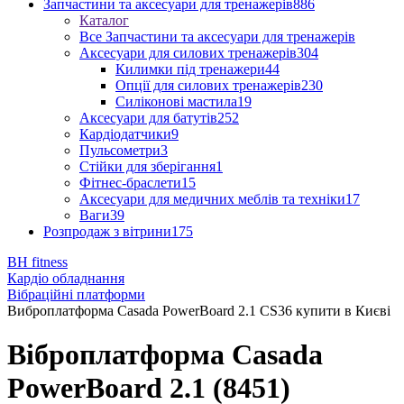
Запчастини та аксесуари для тренажерів
886
Каталог
Все Запчастини та аксесуари для тренажерів
Аксесуари для силових тренажерів
304
Килимки під тренажери
44
Опції для силових тренажерів
230
Силіконові мастила
19
Аксесуари для батутів
252
Кардіодатчики
9
Пульсометри
3
Стійки для зберігання
1
Фітнес-браслети
15
Аксесуари для медичних меблів та техніки
17
Ваги
39
Розпродаж з вітрини
175
BH fitness
Кардіо обладнання
Вібраційні платформи
Виброплатформа Casada PowerBoard 2.1 CS36 купити в Києві
Віброплатформа Casada
PowerBoard 2.1 (8451)