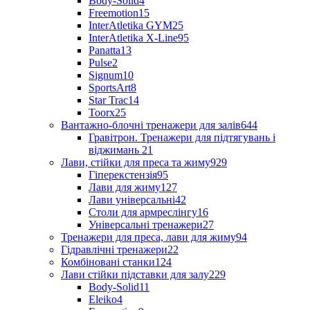
Body-Solid
4
Freemotion
15
InterAtletika GYM
25
InterAtletika X-Line
95
Panatta
13
Pulse
2
Signum
10
SportsArt
8
Star Trac
14
Toorx
25
Вантажно-блочні тренажери для залів
644
Гравітрон. Тренажери для підтягувань і
віджимань
21
Лави, стійки для преса та жиму
929
Гіперекстензія
95
Лави для жиму
127
Лави універсальні
42
Столи для армреслінгу
16
Універсальні тренажери
27
Тренажери для преса, лави для жиму
94
Гідравлічні тренажери
22
Комбіновані станки
124
Лави стійки підставки для залу
229
Body-Solid
11
Eleiko
4