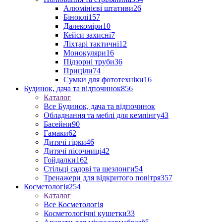
Алюмінієві штативи
26
Біноклі
157
Далекоміри
10
Кейси захисні
7
Ліхтарі тактичні
12
Монокуляри
16
Підзорні труби
36
Приціли
74
Сумки для фототехніки
16
Будинок, дача та відпочинок
856
Каталог
Все Будинок, дача та відпочинок
Обладнання та меблі для кемпінгу
43
Басейни
90
Гамаки
62
Дитячі гірки
46
Дитячі пісочниці
42
Гойдалки
162
Стільці садові та шезлонги
54
Тренажери для відкритого повітря
357
Косметологія
254
Каталог
Все Косметологія
Косметологічні кушетки
33