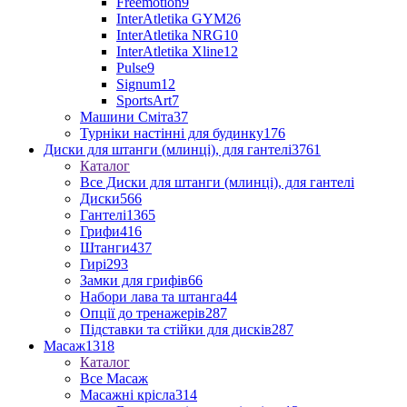
Freemotion
9
InterAtletika GYM
26
InterAtletika NRG
10
InterAtletika Xline
12
Pulse
9
Signum
12
SportsArt
7
Машини Сміта
37
Турніки настінні для будинку
176
Диски для штанги (млинці), для гантелі
3761
Каталог
Все Диски для штанги (млинці), для гантелі
Диски
566
Гантелі
1365
Грифи
416
Штанги
437
Гирі
293
Замки для грифів
66
Набори лава та штанга
44
Опції до тренажерів
287
Підставки та стійки для дисків
287
Масаж
1318
Каталог
Все Масаж
Масажні крісла
314