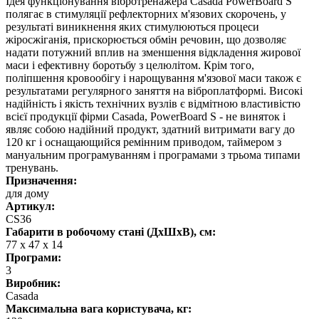
Ідея функціонування вібротренажера Casada PowerBoard S
полягає в стимуляції рефлекторних м'язових скорочень, у
результаті виникнення яких стимулюються процеси
жіросжіганія, прискорюється обмін речовин, що дозволяє
надати потужний вплив на зменшення відкладення жирової
маси і ефективну боротьбу з целюлітом. Крім того,
поліпшення кровообігу і нарощування м'язової маси також є
результатами регулярного заняття на віброплатформі. Високі
надійність і якість технічних вузлів є відмітною властивістю
всієї продукції фірми Casada, PowerBoard S - не виняток і
являє собою надійний продукт, здатний витримати вагу до
120 кг і оснащающийся ремінним приводом, таймером з
мануальним програмуванням і програмами з трьома типами
тренувань.
Призначення:
для дому
Артикул:
CS36
Габарити в робочому стані (ДхШхВ), см:
77 х 47 х 14
Програми:
3
Виробник:
Casada
Максимальна вага користувача, кг: