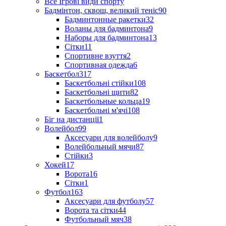
Все Ігрові види спорту
Бадмінтон, сквош, великий теніс
90
Бадминтонные ракетки
32
Воланы для бадминтона
9
Наборы для бадминтона
13
Сітки
11
Спортивне взуття
2
Спортивная одежда
6
Баскетбол
317
Баскетбольні стійки
108
Баскетбольні щити
82
Баскетбольные кольца
19
Баскетбольні м'ячі
108
Біг на дистанції
1
Волейбол
99
Аксесуари для волейболу
9
Волейбольный мячи
87
Стійки
3
Хокей
17
Ворота
16
Сітки
1
Футбол
163
Аксесуари для футболу
57
Ворота та сітки
44
Футбольный мяч
38