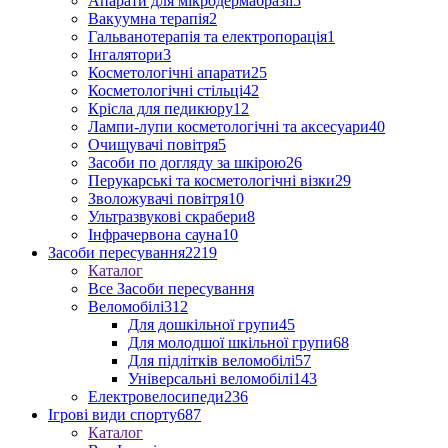
Апарати для мікродермабразії
5
Вакуумна терапія
2
Гальванотерапія та електропорація
1
Інгалятори
3
Косметологічні апарати
25
Косметологічні стільці
42
Крісла для педикюру
12
Лампи-лупи косметологічні та аксесуари
40
Очищувачі повітря
5
Засоби по догляду за шкірою
26
Перукарські та косметологічні візки
29
Зволожувачі повітря
10
Ультразвукові скрабери
8
Інфрачервона сауна
10
Засоби пересування
2219
Каталог
Все Засоби пересування
Веломобілі
312
Для дошкільної групи
45
Для молодшої шкільної групи
68
Для підлітків веломобілі
57
Універсальні веломобілі
143
Електровелосипеди
236
Ігрові види спорту
687
Каталог