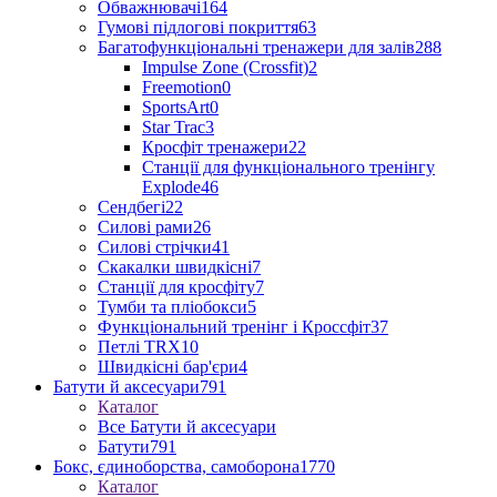
Обважнювачі
164
Гумові підлогові покриття
63
Багатофункціональні тренажери для залів
288
Impulse Zone (Crossfit)
2
Freemotion
0
SportsArt
0
Star Trac
3
Кросфіт тренажери
22
Станції для функціонального тренінгу
Explode
46
Сендбегі
22
Силові рами
26
Силові стрічки
41
Скакалки швидкісні
7
Станції для кросфіту
7
Тумби та пліобокси
5
Функціональний тренінг і Кроссфіт
37
Петлі TRX
10
Швидкісні бар'єри
4
Батути й аксесуари
791
Каталог
Все Батути й аксесуари
Батути
791
Бокс, єдиноборства, самоборона
1770
Каталог