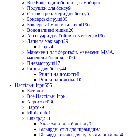
Все Бокс, єдиноборства, самоборона
Подушки для боксу
9
Силові тренажери для боксу
5
Боксерські груші
36
Боксерські мішки та груші
196
Водоналивні мішки
26
Аксесуари для бойових мистецтв
196
Лапи та маківари
29
Пады
4
Манекени для боротьби, манекени ММА,
манекени борцівські
26
Пневмогруші
17
Ринги для боксу
44
Ринги на помосте
8
Ринги напольные
10
Настільні Ігри
555
Каталог
Все Настільні Ігри
Аерохокей
30
Дартс
79
Міні-теніс
1
Більярд
218
Аксесуари для більярду
9
Більярдні стіл для піраміди
97
Більярдні столи для пулу - американка
48