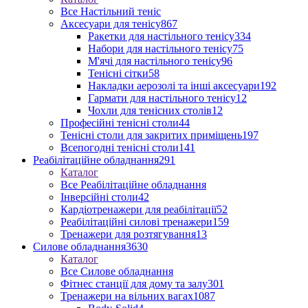
Все Настільний теніс
Аксесуари для тенісу
867
Ракетки для настільного тенісу
334
Набори для настільного тенісу
75
М'ячі для настільного тенісу
96
Тенісні сітки
58
Накладки аерозолі та інші аксесуари
192
Гармати для настільного тенісу
12
Чохли для тенісних столів
12
Професійні тенісні столи
44
Тенісні столи для закритих приміщень
197
Всепогодні тенісні столи
141
Реабілітаційне обладнання
291
Каталог
Все Реабілітаційне обладнання
Інверсійні столи
42
Кардіотренажери для реабілітації
52
Реабілітаційні силові тренажери
159
Тренажери для розтягування
13
Силове обладнання
3630
Каталог
Все Силове обладнання
Фітнес станції для дому та залу
301
Тренажери на вільних вагах
1087