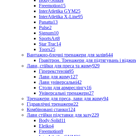
Body-Solid
4
Freemotion
15
InterAtletika GYM
25
InterAtletika X-Line
95
Panatta
13
Pulse
2
Signum
10
SportsArt
8
Star Trac
14
Toorx
25
Вантажно-блочні тренажери для залів
644
Гравітрон. Тренажери для підтягувань і відж
Лави, стійки для преса та жиму
929
Гіперекстензія
95
Лави для жиму
127
Лави універсальні
42
Столи для армреслінгу
16
Універсальні тренажери
27
Тренажери для преса, лави для жиму
94
Гідравлічні тренажери
22
Комбіновані станки
124
Лави стійки підставки для залу
229
Body-Solid
11
Eleiko
4
Freemotion
9