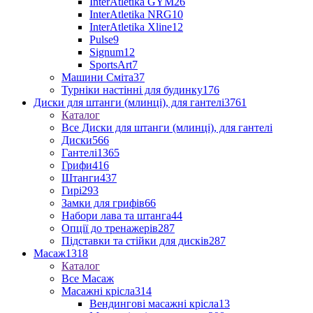
InterAtletika GYM
26
InterAtletika NRG
10
InterAtletika Xline
12
Pulse
9
Signum
12
SportsArt
7
Машини Сміта
37
Турніки настінні для будинку
176
Диски для штанги (млинці), для гантелі
3761
Каталог
Все Диски для штанги (млинці), для гантелі
Диски
566
Гантелі
1365
Грифи
416
Штанги
437
Гирі
293
Замки для грифів
66
Набори лава та штанга
44
Опції до тренажерів
287
Підставки та стійки для дисків
287
Масаж
1318
Каталог
Все Масаж
Масажні крісла
314
Вендингові масажні крісла
13