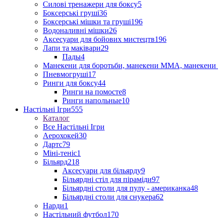
Силові тренажери для боксу
5
Боксерські груші
36
Боксерські мішки та груші
196
Водоналивні мішки
26
Аксесуари для бойових мистецтв
196
Лапи та маківари
29
Пады
4
Манекени для боротьби, манекени ММА, манекени 
Пневмогруші
17
Ринги для боксу
44
Ринги на помосте
8
Ринги напольные
10
Настільні Ігри
555
Каталог
Все Настільні Ігри
Аерохокей
30
Дартс
79
Міні-теніс
1
Більярд
218
Аксесуари для більярду
9
Більярдні стіл для піраміди
97
Більярдні столи для пулу - американка
48
Більярдні столи для снукера
62
Нарди
1
Настільний футбол
170