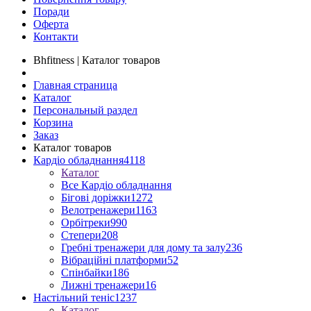
Поради
Оферта
Контакти
Bhfitness | Каталог товаров
Главная страница
Каталог
Персональный раздел
Корзина
Заказ
Каталог товаров
Кардіо обладнання
4118
Каталог
Все Кардіо обладнання
Бігові доріжки
1272
Велотренажери
1163
Орбітреки
990
Степери
208
Гребні тренажери для дому та залу
236
Вібраційні платформи
52
Спінбайки
186
Лижні тренажери
16
Настільний теніс
1237
Каталог