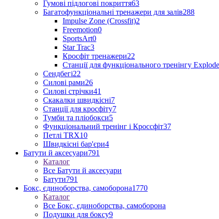
Гумові підлогові покриття
63
Багатофункціональні тренажери для залів
288
Impulse Zone (Crossfit)
2
Freemotion
0
SportsArt
0
Star Trac
3
Кросфіт тренажери
22
Станції для функціонального тренінгу Explod
Сендбегі
22
Силові рами
26
Силові стрічки
41
Скакалки швидкісні
7
Станції для кросфіту
7
Тумби та пліобокси
5
Функціональний тренінг і Кроссфіт
37
Петлі TRX
10
Швидкісні бар'єри
4
Батути й аксесуари
791
Каталог
Все Батути й аксесуари
Батути
791
Бокс, єдиноборства, самоборона
1770
Каталог
Все Бокс, єдиноборства, самоборона
Подушки для боксу
9