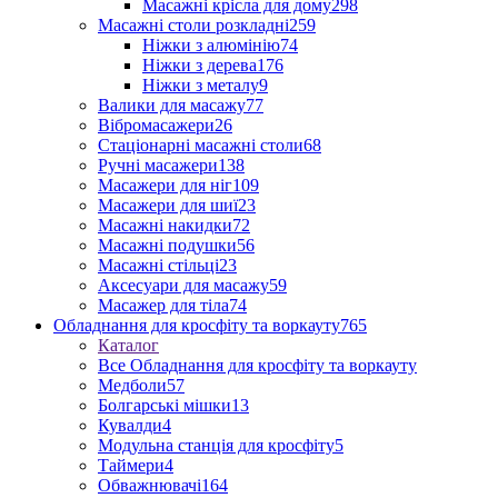
Масажні крісла для дому
298
Масажні столи розкладні
259
Ніжки з алюмінію
74
Ніжки з дерева
176
Ніжки з металу
9
Валики для масажу
77
Вібромасажери
26
Стаціонарні масажні столи
68
Ручні масажери
138
Масажери для ніг
109
Масажери для шиї
23
Масажні накидки
72
Масажні подушки
56
Масажні стільці
23
Аксесуари для масажу
59
Масажер для тіла
74
Обладнання для кросфіту та воркауту
765
Каталог
Все Обладнання для кросфіту та воркауту
Медболи
57
Болгарські мішки
13
Кувалди
4
Модульна станція для кросфіту
5
Таймери
4
Обважнювачі
164