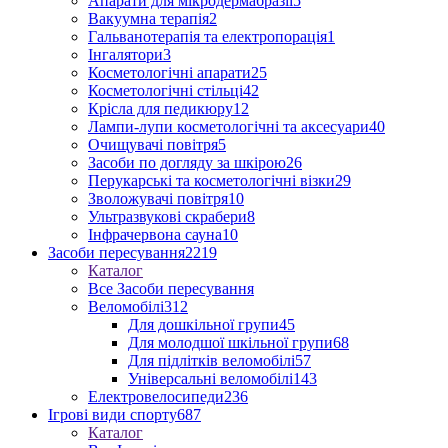
Апарати для мікродермабразії
5
Вакуумна терапія
2
Гальванотерапія та електропорація
1
Інгалятори
3
Косметологічні апарати
25
Косметологічні стільці
42
Крісла для педикюру
12
Лампи-лупи косметологічні та аксесуари
40
Очищувачі повітря
5
Засоби по догляду за шкірою
26
Перукарські та косметологічні візки
29
Зволожувачі повітря
10
Ультразвукові скрабери
8
Інфрачервона сауна
10
Засоби пересування
2219
Каталог
Все Засоби пересування
Веломобілі
312
Для дошкільної групи
45
Для молодшої шкільної групи
68
Для підлітків веломобілі
57
Універсальні веломобілі
143
Електровелосипеди
236
Ігрові види спорту
687
Каталог