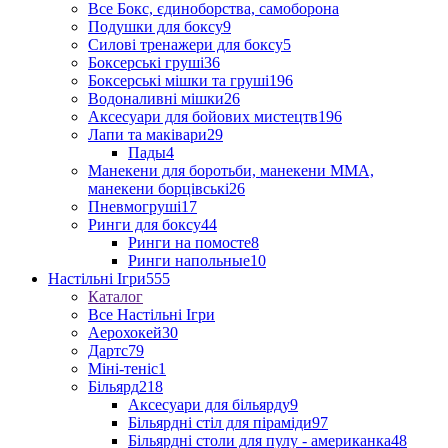
Все Бокс, єдиноборства, самоборона
Подушки для боксу
9
Силові тренажери для боксу
5
Боксерські груші
36
Боксерські мішки та груші
196
Водоналивні мішки
26
Аксесуари для бойових мистецтв
196
Лапи та маківари
29
Пады
4
Манекени для боротьби, манекени ММА,
манекени борцівські
26
Пневмогруші
17
Ринги для боксу
44
Ринги на помосте
8
Ринги напольные
10
Настільні Ігри
555
Каталог
Все Настільні Ігри
Аерохокей
30
Дартс
79
Міні-теніс
1
Більярд
218
Аксесуари для більярду
9
Більярдні стіл для піраміди
97
Більярдні столи для пулу - американка
48