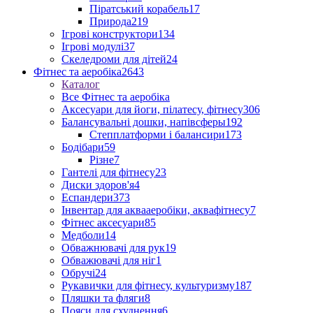
Піратський корабель
17
Природа
219
Ігрові конструктори
134
Ігрові модулі
37
Скеледроми для дітей
24
Фітнес та аеробіка
2643
Каталог
Все Фітнес та аеробіка
Аксесуари для йоги, пілатесу, фітнесу
306
Балансувальні дошки, напівсферы
192
Степплатформи і балансири
173
Бодібари
59
Різне
7
Гантелі для фітнесу
23
Диски здоров'я
4
Еспандери
373
Інвентар для аквааеробіки, аквафітнесу
7
Фітнес аксесуари
85
Медболи
14
Обважнювачі для рук
19
Обважювачі для ніг
1
Обручі
24
Рукавички для фітнесу, культуризму
187
Пляшки та фляги
8
Пояси для схуднення
6