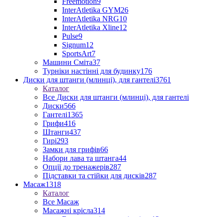
Freemotion
9
InterAtletika GYM
26
InterAtletika NRG
10
InterAtletika Xline
12
Pulse
9
Signum
12
SportsArt
7
Машини Сміта
37
Турніки настінні для будинку
176
Диски для штанги (млинці), для гантелі
3761
Каталог
Все Диски для штанги (млинці), для гантелі
Диски
566
Гантелі
1365
Грифи
416
Штанги
437
Гирі
293
Замки для грифів
66
Набори лава та штанга
44
Опції до тренажерів
287
Підставки та стійки для дисків
287
Масаж
1318
Каталог
Все Масаж
Масажні крісла
314