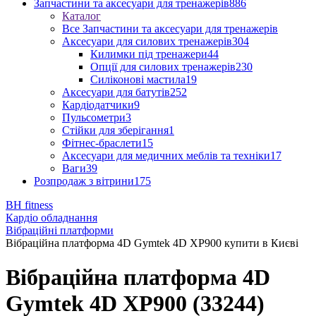
Запчастини та аксесуари для тренажерів
886
Каталог
Все Запчастини та аксесуари для тренажерів
Аксесуари для силових тренажерів
304
Килимки під тренажери
44
Опції для силових тренажерів
230
Силіконові мастила
19
Аксесуари для батутів
252
Кардіодатчики
9
Пульсометри
3
Стійки для зберігання
1
Фітнес-браслети
15
Аксесуари для медичних меблів та техніки
17
Ваги
39
Розпродаж з вітрини
175
BH fitness
Кардіо обладнання
Вібраційні платформи
Вібраційна платформа 4D Gymtek 4D XP900 купити в Києві
Вібраційна платформа 4D
Gymtek 4D XP900 (33244)