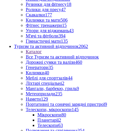
Резинки для фітнесу
18
Ролики для пресу
47
Скакалки
177
Килимки та мати
506
Фітнес тренажери
15
Упори для віджимань
43
М'ячі та фітболи
394
Гімнастичні мати
135
Туризм та активний відпочинок
2062
Каталог
Все Туризм та активний відпочинок
Дорожні сумки та валізи
460
Генератори
35
Килимки
40
Меблі для спортзалів
44
Ліхтарі спеціальні
2
Мангали, барбекю, гриль
9
Метеоприлади
235
Намети
129
Портативні та сонячні зарядні пристрої
9
Телескопи, мікроскопи
145
Мікроскопи
80
Планетарії
2
Телескопи
63
Полювання та стрілянина
354