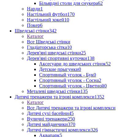
Більярдні столи для снукера
62
Нарди
1
Настільний футбол
170
Настільний хокей
10
Покер
6
Шведські стінки
342
Каталог
Все Шведські стінки
Гладіаторська сітка
10
Дерев'яні шведські стінки
25
Дерев'яні спортивні куточки
138
Аксесуари до шведських стінок
52
Детские прыгунки
0
Спортивный уголок - Бук
0
Спортивный уголок - Сосна
2
Спортивный уголок - Цветной
0
Металеві шведські стінки
135
Дитячі тренажери та ігрові комплекси
1352
Каталог
Все Дитячі тренажери та ігрові комплекси
Дитячі сухі басейни
45
Вуличні тренажери
250
Дитячі майданчики
370
Дитячі гімнастичні комплекси
326
Аквапарк
5