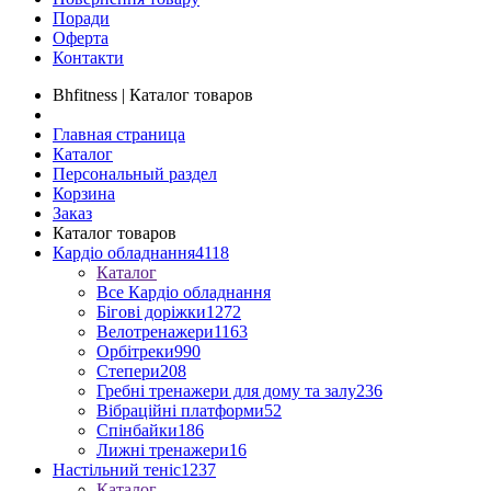
Поради
Оферта
Контакти
Bhfitness | Каталог товаров
Главная страница
Каталог
Персональный раздел
Корзина
Заказ
Каталог товаров
Кардіо обладнання
4118
Каталог
Все Кардіо обладнання
Бігові доріжки
1272
Велотренажери
1163
Орбітреки
990
Степери
208
Гребні тренажери для дому та залу
236
Вібраційні платформи
52
Спінбайки
186
Лижні тренажери
16
Настільний теніс
1237
Каталог