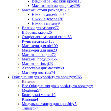
Вендингові масажні крісла
13
Масажні крісла для дому
298
Масажні столи розкладні
259
Ніжки з алюмінію
74
Ніжки з дерева
176
Ніжки з металу
9
Валики для масажу
77
Вібромасажери
26
Стаціонарні масажні столи
68
Ручні масажери
138
Масажери для ніг
109
Масажери для шиї
23
Масажні накидки
72
Масажні подушки
56
Масажні стільці
23
Аксесуари для масажу
59
Масажер для тіла
74
Обладнання для кросфіту та воркауту
765
Каталог
Все Обладнання для кросфіту та воркауту
Медболи
57
Болгарські мішки
13
Кувалди
4
Модульна станція для кросфіту
5
Таймери
4