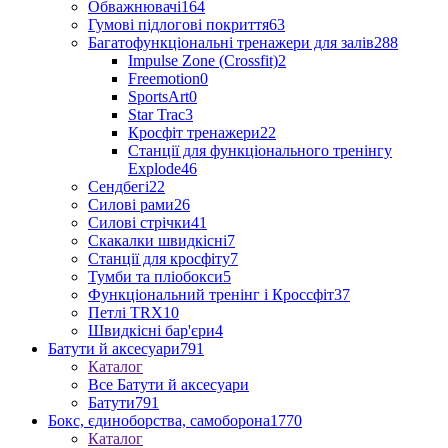
Обважнювачі
164
Гумові підлогові покриття
63
Багатофункціональні тренажери для залів
288
Impulse Zone (Crossfit)
2
Freemotion
0
SportsArt
0
Star Trac
3
Кросфіт тренажери
22
Станції для функціонального тренінгу
Explode
46
Сендбегі
22
Силові рами
26
Силові стрічки
41
Скакалки швидкісні
7
Станції для кросфіту
7
Тумби та пліобокси
5
Функціональний тренінг і Кроссфіт
37
Петлі TRX
10
Швидкісні бар'єри
4
Батути й аксесуари
791
Каталог
Все Батути й аксесуари
Батути
791
Бокс, єдиноборства, самоборона
1770
Каталог