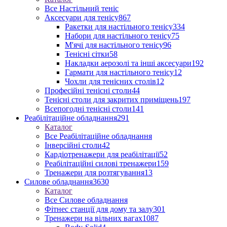
Все Настільний теніс
Аксесуари для тенісу
867
Ракетки для настільного тенісу
334
Набори для настільного тенісу
75
М'ячі для настільного тенісу
96
Тенісні сітки
58
Накладки аерозолі та інші аксесуари
192
Гармати для настільного тенісу
12
Чохли для тенісних столів
12
Професійні тенісні столи
44
Тенісні столи для закритих приміщень
197
Всепогодні тенісні столи
141
Реабілітаційне обладнання
291
Каталог
Все Реабілітаційне обладнання
Інверсійні столи
42
Кардіотренажери для реабілітації
52
Реабілітаційні силові тренажери
159
Тренажери для розтягування
13
Силове обладнання
3630
Каталог
Все Силове обладнання
Фітнес станції для дому та залу
301
Тренажери на вільних вагах
1087