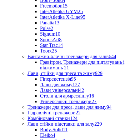
Body-Solid
4
Freemotion
15
InterAtletika GYM
25
InterAtletika X-Line
95
Panatta
13
Pulse
2
Signum
10
SportsArt
8
Star Trac
14
Toorx
25
Вантажно-блочні тренажери для залів
644
Гравітрон. Тренажери для підтягувань і
віджимань
21
Лави, стійки для преса та жиму
929
Гіперекстензія
95
Лави для жиму
127
Лави універсальні
42
Столи для армреслінгу
16
Універсальні тренажери
27
Тренажери для преса, лави для жиму
94
Гідравлічні тренажери
22
Комбіновані станки
124
Лави стійки підставки для залу
229
Body-Solid
11
Eleiko
4