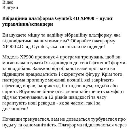
Відео
Відгуки
Вібраційна платформа Gymtek 4D XP900 + пульт
управління/еспандери
Ви шукаєте міцну та надійну вібраційну платформу, яка
відповідатиме вашим вимогам? Обирайте платформу
XP900 4D від Gymtek, яка вас ніколи не підведе!
Модель XP900 пропонує 4 програми тренувань, щоб ви
могли налаштувати їх відповідно до своєї фізичної форми
та вподобань. Залежно від обраної вами програми ви
підвищите працездатність і скоригуєте фігуру. Крім того,
платформа пропонує можливі позиції, які закріплять
ефект від вправ, наприклад, біг підтюпцем, ходьба або
спринт. Вбудоване бічне освітлення забезпечить комфорт
під час тренування, а 12 рівнів швидкості та часу
гарантують нові рекорди - як за часом, так і за
дистанцією!
Почавши тренуватися, вам не доведеться турбуватися про
нудьгу та одноманітність. Платформа підключається через