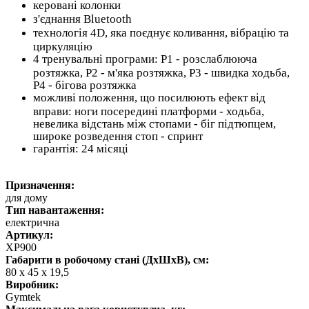
керовані колонки
з'єднання Bluetooth
технологія 4D, яка поєднує коливання, вібрацію та
циркуляцію
4 тренувальні програми: P1 - розслаблююча
розтяжка, P2 - м'яка розтяжка, P3 - швидка ходьба,
P4 - бігова розтяжка
можливі положення, що посилюють ефект від
вправи: ноги посередині платформи - ходьба,
невелика відстань між стопами - біг підтюпцем,
широке розведення стоп - спринт
гарантія: 24 місяці
Призначення:
для дому
Тип навантаження:
електрична
Артикул:
ХP900
Габарити в робочому стані (ДхШхВ), см:
80 x 45 x 19,5
Виробник:
Gymtek