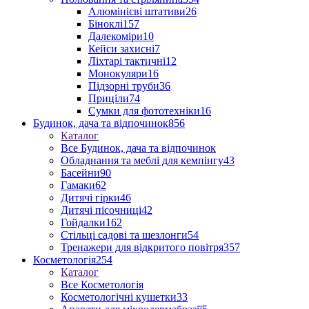
Алюмінієві штативи
26
Біноклі
157
Далекоміри
10
Кейси захисні
7
Ліхтарі тактичні
12
Монокуляри
16
Підзорні труби
36
Приціли
74
Сумки для фототехніки
16
Будинок, дача та відпочинок
856
Каталог
Все Будинок, дача та відпочинок
Обладнання та меблі для кемпінгу
43
Басейни
90
Гамаки
62
Дитячі гірки
46
Дитячі пісочниці
42
Гойдалки
162
Стільці садові та шезлонги
54
Тренажери для відкритого повітря
357
Косметологія
254
Каталог
Все Косметологія
Косметологічні кушетки
33