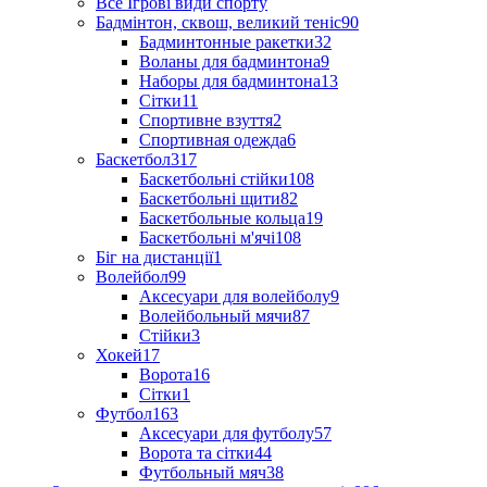
Все Ігрові види спорту
Бадмінтон, сквош, великий теніс
90
Бадминтонные ракетки
32
Воланы для бадминтона
9
Наборы для бадминтона
13
Сітки
11
Спортивне взуття
2
Спортивная одежда
6
Баскетбол
317
Баскетбольні стійки
108
Баскетбольні щити
82
Баскетбольные кольца
19
Баскетбольні м'ячі
108
Біг на дистанції
1
Волейбол
99
Аксесуари для волейболу
9
Волейбольный мячи
87
Стійки
3
Хокей
17
Ворота
16
Сітки
1
Футбол
163
Аксесуари для футболу
57
Ворота та сітки
44
Футбольный мяч
38