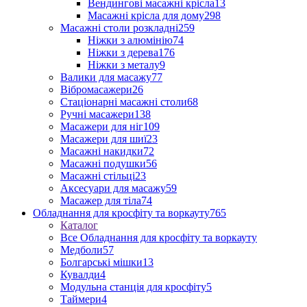
Вендингові масажні крісла
13
Масажні крісла для дому
298
Масажні столи розкладні
259
Ніжки з алюмінію
74
Ніжки з дерева
176
Ніжки з металу
9
Валики для масажу
77
Вібромасажери
26
Стаціонарні масажні столи
68
Ручні масажери
138
Масажери для ніг
109
Масажери для шиї
23
Масажні накидки
72
Масажні подушки
56
Масажні стільці
23
Аксесуари для масажу
59
Масажер для тіла
74
Обладнання для кросфіту та воркауту
765
Каталог
Все Обладнання для кросфіту та воркауту
Медболи
57
Болгарські мішки
13
Кувалди
4
Модульна станція для кросфіту
5
Таймери
4