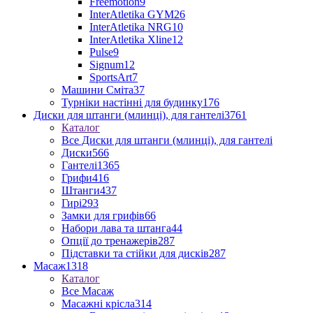
Freemotion
9
InterAtletika GYM
26
InterAtletika NRG
10
InterAtletika Xline
12
Pulse
9
Signum
12
SportsArt
7
Машини Сміта
37
Турніки настінні для будинку
176
Диски для штанги (млинці), для гантелі
3761
Каталог
Все Диски для штанги (млинці), для гантелі
Диски
566
Гантелі
1365
Грифи
416
Штанги
437
Гирі
293
Замки для грифів
66
Набори лава та штанга
44
Опції до тренажерів
287
Підставки та стійки для дисків
287
Масаж
1318
Каталог
Все Масаж
Масажні крісла
314