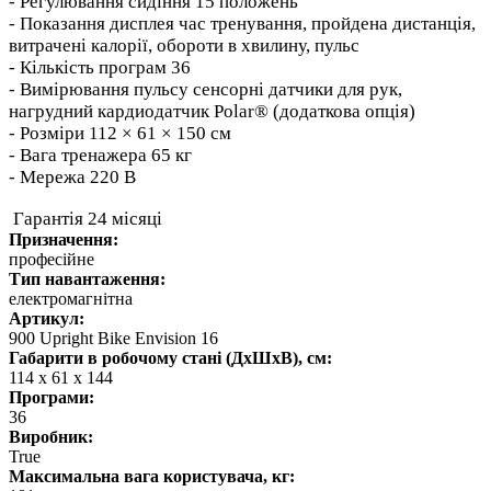
- Регулювання сидіння 15 положень
- Показання дисплея час тренування, пройдена дистанція,
витрачені калорії, обороти в хвилину, пульс
- Кількість програм 36
- Вимірювання пульсу сенсорні датчики для рук,
нагрудний кардиодатчик Polar® (додаткова опція)
- Розміри 112 × 61 × 150 см
- Вага тренажера 65 кг
- Мережа 220 В
Гарантія 24 місяці
Призначення:
професійне
Тип навантаження:
електромагнітна
Артикул:
900 Upright Bike Envision 16
Габарити в робочому стані (ДхШхВ), см:
114 x 61 х 144
Програми:
36
Виробник:
True
Максимальна вага користувача, кг: