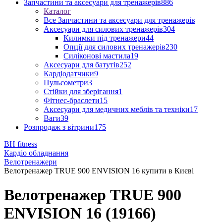
Запчастини та аксесуари для тренажерів
886
Каталог
Все Запчастини та аксесуари для тренажерів
Аксесуари для силових тренажерів
304
Килимки під тренажери
44
Опції для силових тренажерів
230
Силіконові мастила
19
Аксесуари для батутів
252
Кардіодатчики
9
Пульсометри
3
Стійки для зберігання
1
Фітнес-браслети
15
Аксесуари для медичних меблів та техніки
17
Ваги
39
Розпродаж з вітрини
175
BH fitness
Кардіо обладнання
Велотренажери
Велотренажер TRUE 900 ENVISION 16 купити в Києві
Велотренажер TRUE 900
ENVISION 16 (19166)