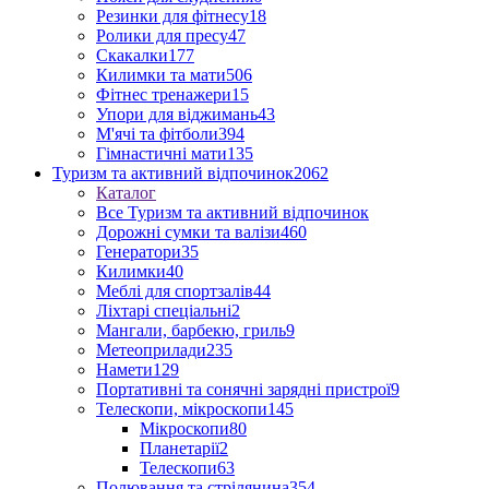
Резинки для фітнесу
18
Ролики для пресу
47
Скакалки
177
Килимки та мати
506
Фітнес тренажери
15
Упори для віджимань
43
М'ячі та фітболи
394
Гімнастичні мати
135
Туризм та активний відпочинок
2062
Каталог
Все Туризм та активний відпочинок
Дорожні сумки та валізи
460
Генератори
35
Килимки
40
Меблі для спортзалів
44
Ліхтарі спеціальні
2
Мангали, барбекю, гриль
9
Метеоприлади
235
Намети
129
Портативні та сонячні зарядні пристрої
9
Телескопи, мікроскопи
145
Мікроскопи
80
Планетарії
2
Телескопи
63
Полювання та стрілянина
354