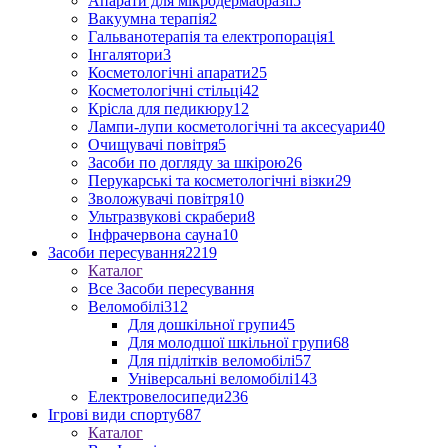
Апарати для мікродермабразії
5
Вакуумна терапія
2
Гальванотерапія та електропорація
1
Інгалятори
3
Косметологічні апарати
25
Косметологічні стільці
42
Крісла для педикюру
12
Лампи-лупи косметологічні та аксесуари
40
Очищувачі повітря
5
Засоби по догляду за шкірою
26
Перукарські та косметологічні візки
29
Зволожувачі повітря
10
Ультразвукові скрабери
8
Інфрачервона сауна
10
Засоби пересування
2219
Каталог
Все Засоби пересування
Веломобілі
312
Для дошкільної групи
45
Для молодшої шкільної групи
68
Для підлітків веломобілі
57
Універсальні веломобілі
143
Електровелосипеди
236
Ігрові види спорту
687
Каталог