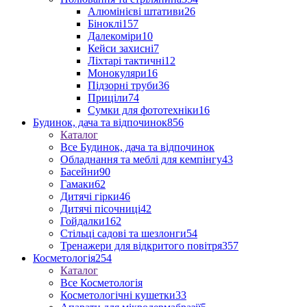
Алюмінієві штативи
26
Біноклі
157
Далекоміри
10
Кейси захисні
7
Ліхтарі тактичні
12
Монокуляри
16
Підзорні труби
36
Приціли
74
Сумки для фототехніки
16
Будинок, дача та відпочинок
856
Каталог
Все Будинок, дача та відпочинок
Обладнання та меблі для кемпінгу
43
Басейни
90
Гамаки
62
Дитячі гірки
46
Дитячі пісочниці
42
Гойдалки
162
Стільці садові та шезлонги
54
Тренажери для відкритого повітря
357
Косметологія
254
Каталог
Все Косметологія
Косметологічні кушетки
33