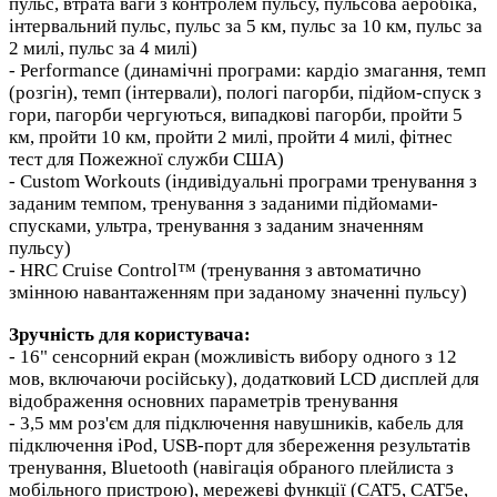
пульс, втрата ваги з контролем пульсу, пульсова аеробіка,
інтервальний пульс, пульс за 5 км, пульс за 10 км, пульс за
2 милі, пульс за 4 милі)
- Performance (динамічні програми: кардіо змагання, темп
(розгін), темп (інтервали), пологі пагорби, підйом-спуск з
гори, пагорби чергуються, випадкові пагорби, пройти 5
км, пройти 10 км, пройти 2 милі, пройти 4 милі, фітнес
тест для Пожежної служби США)
- Custom Workouts (індивідуальні програми тренування з
заданим темпом, тренування з заданими підйомами-
спусками, ультра, тренування з заданим значенням
пульсу)
- HRC Cruise Control™ (тренування з автоматично
змінною навантаженням при заданому значенні пульсу)
Зручність для користувача:
- 16" сенсорний екран (можливість вибору одного з 12
мов, включаючи російську), додатковий LCD дисплей для
відображення основних параметрів тренування
- 3,5 мм роз'єм для підключення навушників, кабель для
підключення iPod, USB-порт для збереження результатів
тренування, Bluetooth (навігація обраного плейлиста з
мобільного пристрою), мережеві функції (CAT5, CAT5e,