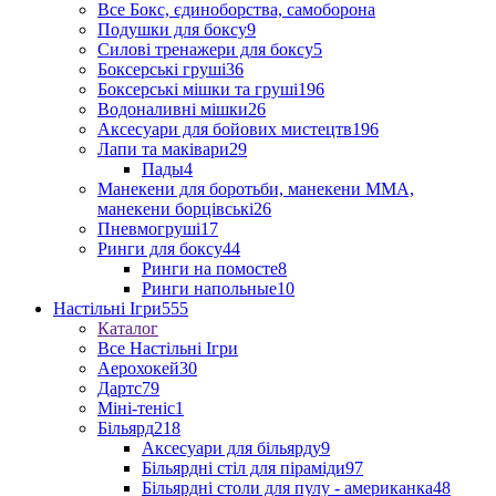
Все Бокс, єдиноборства, самоборона
Подушки для боксу
9
Силові тренажери для боксу
5
Боксерські груші
36
Боксерські мішки та груші
196
Водоналивні мішки
26
Аксесуари для бойових мистецтв
196
Лапи та маківари
29
Пады
4
Манекени для боротьби, манекени ММА,
манекени борцівські
26
Пневмогруші
17
Ринги для боксу
44
Ринги на помосте
8
Ринги напольные
10
Настільні Ігри
555
Каталог
Все Настільні Ігри
Аерохокей
30
Дартс
79
Міні-теніс
1
Більярд
218
Аксесуари для більярду
9
Більярдні стіл для піраміди
97
Більярдні столи для пулу - американка
48