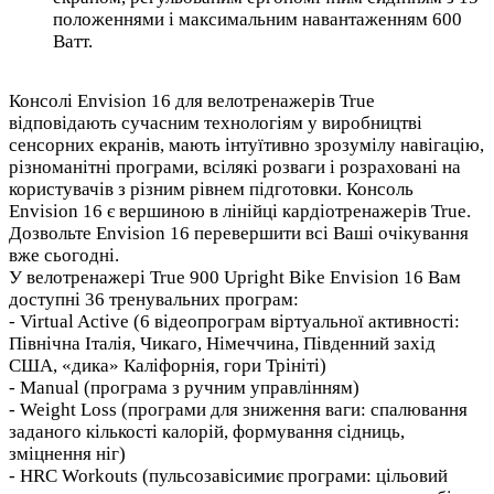
положеннями і максимальним навантаженням 600
Ватт.
Консолі Envision 16 для велотренажерів True
відповідають сучасним технологіям у виробництві
сенсорних екранів, мають інтуїтивно зрозумілу навігацію,
різноманітні програми, всілякі розваги і розраховані на
користувачів з різним рівнем підготовки. Консоль
Envision 16 є вершиною в лінійці кардіотренажерів True.
Дозвольте Envision 16 перевершити всі Ваші очікування
вже сьогодні.
У велотренажері True 900 Upright Bike Envision 16 Вам
доступні 36 тренувальних програм:
- Virtual Active (6 відеопрограм віртуальної активності:
Північна Італія, Чикаго, Німеччина, Південний захід
США, «дика» Каліфорнія, гори Трініті)
- Manual (програма з ручним управлінням)
- Weight Loss (програми для зниження ваги: спалювання
заданого кількості калорій, формування сідниць,
зміцнення ніг)
- HRC Workouts (пульсозавісимиє програми: цільовий