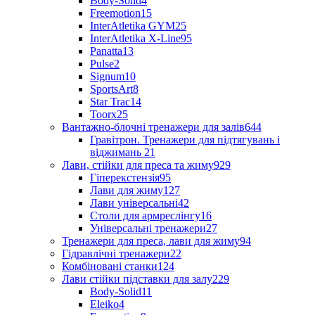
Body-Solid
4
Freemotion
15
InterAtletika GYM
25
InterAtletika X-Line
95
Panatta
13
Pulse
2
Signum
10
SportsArt
8
Star Trac
14
Toorx
25
Вантажно-блочні тренажери для залів
644
Гравітрон. Тренажери для підтягувань і
віджимань
21
Лави, стійки для преса та жиму
929
Гіперекстензія
95
Лави для жиму
127
Лави універсальні
42
Столи для армреслінгу
16
Універсальні тренажери
27
Тренажери для преса, лави для жиму
94
Гідравлічні тренажери
22
Комбіновані станки
124
Лави стійки підставки для залу
229
Body-Solid
11
Eleiko
4