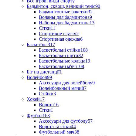
Все Ігрові види спорту
Бадмінтон, сквош, великий теніс
90
Бадминтонные ракетки
32
Воланы для бадминтона
9
Наборы для бадминтона
13
Сітки
11
Спортивне взуття
2
Спортивная одежда
6
Баскетбол
317
Баскетбольні стійки
108
Баскетбольні щити
82
Баскетбольные кольца
19
Баскетбольні м'ячі
108
Біг на дистанції
1
Волейбол
99
Аксесуари для волейболу
9
Волейбольный мячи
87
Стійки
3
Хокей
17
Ворота
16
Сітки
1
Футбол
163
Аксесуари для футболу
57
Ворота та сітки
44
Футбольный мяч
38