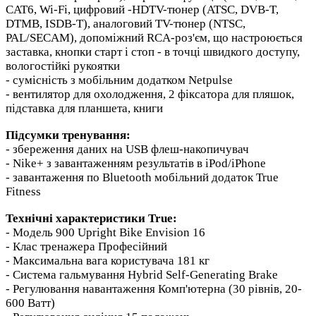
CAT6, Wi-Fi, цифровий -HDTV-тюнер (ATSC, DVB-T,
DTMB, ISDB-T), аналоговий TV-тюнер (NTSC,
PAL/SECAM), допоміжний RCA-роз'єм, що настроюється
заставка, кнопки старт і стоп - в точці швидкого доступу,
вологостійкі рукоятки
- сумісність з мобільним додатком Netpulse
- вентилятор для охолодження, 2 фіксатора для пляшок,
підставка для планшета, книги
Підсумки тренування:
- збереження даних на USB флеш-накопичувач
- Nike+ з завантаженням результатів в iPod/iPhone
- завантаження по Bluetooth мобільний додаток True
Fitness
Технічні характеристики True:
- Модель 900 Upright Bike Envision 16
- Клас тренажера Професійний
- Максимальна вага користувача 181 кг
- Система гальмування Hybrid Self-Generating Brake
- Регулювання навантаження Комп'ютерна (30 рівнів, 20-
600 Ватт)