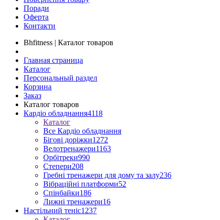
Поради
Оферта
Контакти
Bhfitness | Каталог товаров
Главная страница
Каталог
Персональный раздел
Корзина
Заказ
Каталог товаров
Кардіо обладнання
4118
Каталог
Все Кардіо обладнання
Бігові доріжки
1272
Велотренажери
1163
Орбітреки
990
Степери
208
Гребні тренажери для дому та залу
236
Вібраційні платформи
52
Спінбайки
186
Лижні тренажери
16
Настільний теніс
1237
Каталог