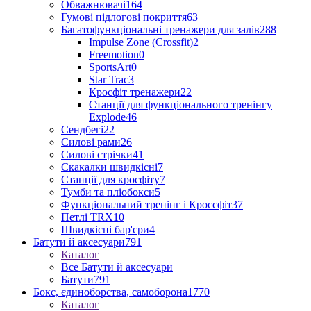
Обважнювачі
164
Гумові підлогові покриття
63
Багатофункціональні тренажери для залів
288
Impulse Zone (Crossfit)
2
Freemotion
0
SportsArt
0
Star Trac
3
Кросфіт тренажери
22
Станції для функціонального тренінгу
Explode
46
Сендбегі
22
Силові рами
26
Силові стрічки
41
Скакалки швидкісні
7
Станції для кросфіту
7
Тумби та пліобокси
5
Функціональний тренінг і Кроссфіт
37
Петлі TRX
10
Швидкісні бар'єри
4
Батути й аксесуари
791
Каталог
Все Батути й аксесуари
Батути
791
Бокс, єдиноборства, самоборона
1770
Каталог