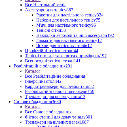
Все Настільний теніс
Аксесуари для тенісу
867
Ракетки для настільного тенісу
334
Набори для настільного тенісу
75
М'ячі для настільного тенісу
96
Тенісні сітки
58
Накладки аерозолі та інші аксесуари
192
Гармати для настільного тенісу
12
Чохли для тенісних столів
12
Професійні тенісні столи
44
Тенісні столи для закритих приміщень
197
Всепогодні тенісні столи
141
Реабілітаційне обладнання
291
Каталог
Все Реабілітаційне обладнання
Інверсійні столи
42
Кардіотренажери для реабілітації
52
Реабілітаційні силові тренажери
159
Тренажери для розтягування
13
Силове обладнання
3630
Каталог
Все Силове обладнання
Фітнес станції для дому та залу
301
Тренажери на вільних вагах
1087