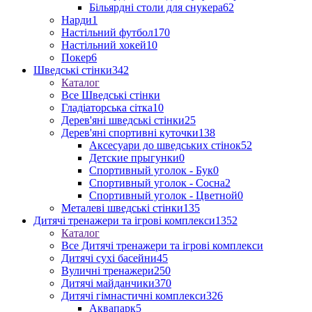
Більярдні столи для снукера
62
Нарди
1
Настільний футбол
170
Настільний хокей
10
Покер
6
Шведські стінки
342
Каталог
Все Шведські стінки
Гладіаторська сітка
10
Дерев'яні шведські стінки
25
Дерев'яні спортивні куточки
138
Аксесуари до шведських стінок
52
Детские прыгунки
0
Спортивный уголок - Бук
0
Спортивный уголок - Сосна
2
Спортивный уголок - Цветной
0
Металеві шведські стінки
135
Дитячі тренажери та ігрові комплекси
1352
Каталог
Все Дитячі тренажери та ігрові комплекси
Дитячі сухі басейни
45
Вуличні тренажери
250
Дитячі майданчики
370
Дитячі гімнастичні комплекси
326
Аквапарк
5