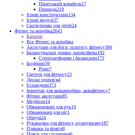
Піратський корабель
17
Природа
219
Ігрові конструктори
134
Ігрові модулі
37
Скеледроми для дітей
24
Фітнес та аеробіка
2643
Каталог
Все Фітнес та аеробіка
Аксесуари для йоги, пілатесу, фітнесу
306
Балансувальні дошки, напівсферы
192
Степплатформи і балансири
173
Бодібари
59
Різне
7
Гантелі для фітнесу
23
Диски здоров'я
4
Еспандери
373
Інвентар для аквааеробіки, аквафітнесу
7
Фітнес аксесуари
85
Медболи
14
Обважнювачі для рук
19
Обважювачі для ніг
1
Обручі
24
Рукавички для фітнесу, культуризму
187
Пляшки та фляги
8
Пояси для схуднення
6