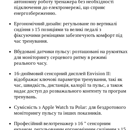
автономну роботу тренажера без необхідності
підключення до електромережі, що сприяє
енергозбереженню.
Ергономічний дизайн: регульоване по вертикалі
сидіння з 15 позиціями та великі педалі з
фіксуючими ремінцями забезпечують комфорт під
час тренування.
Вбудовані датчики пульсу: розташовані на рукоятках
для моніторингу серцевого ритму в режимі
реального часу.
16-дюймовий сенсорний дисплей Envision II:
відображає ключові параметри тренування, такі як
час, швидкість, дистанція, калорії та пульс, а також
надає доступ до розважального контенту та програм
тренувань.
Сумісність з Apple Watch та Polar: для бездротового
моніторингу пульсу та інших показників.
Професійний велотренажер з 16 " сенсорним
екраном, регульованим ергономічним сидінням з 15