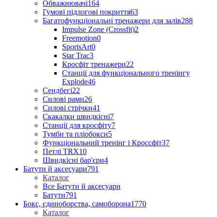
Обважнювачі
164
Гумові підлогові покриття
63
Багатофункціональні тренажери для залів
288
Impulse Zone (Crossfit)
2
Freemotion
0
SportsArt
0
Star Trac
3
Кросфіт тренажери
22
Станції для функціонального тренінгу
Explode
46
Сендбегі
22
Силові рами
26
Силові стрічки
41
Скакалки швидкісні
7
Станції для кросфіту
7
Тумби та пліобокси
5
Функціональний тренінг і Кроссфіт
37
Петлі TRX
10
Швидкісні бар'єри
4
Батути й аксесуари
791
Каталог
Все Батути й аксесуари
Батути
791
Бокс, єдиноборства, самоборона
1770
Каталог