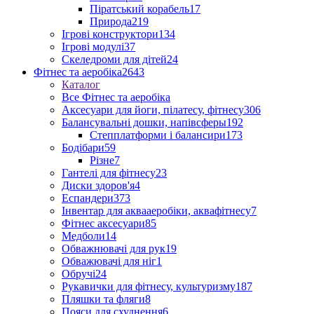
Піратський корабель
17
Природа
219
Ігрові конструктори
134
Ігрові модулі
37
Скеледроми для дітей
24
Фітнес та аеробіка
2643
Каталог
Все Фітнес та аеробіка
Аксесуари для йоги, пілатесу, фітнесу
306
Балансувальні дошки, напівсферы
192
Степплатформи і балансири
173
Бодібари
59
Різне
7
Гантелі для фітнесу
23
Диски здоров'я
4
Еспандери
373
Інвентар для аквааеробіки, аквафітнесу
7
Фітнес аксесуари
85
Медболи
14
Обважнювачі для рук
19
Обважювачі для ніг
1
Обручі
24
Рукавички для фітнесу, культуризму
187
Пляшки та фляги
8
Пояси для схуднення
6