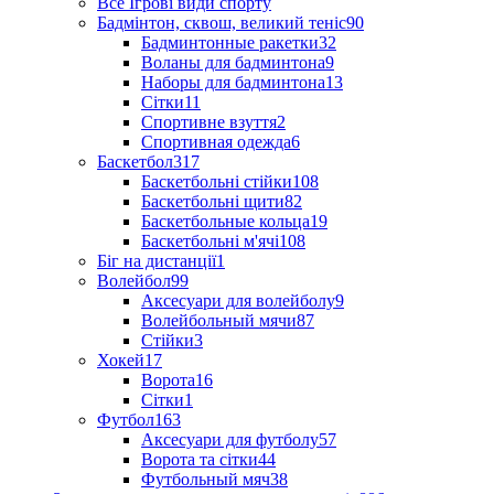
Все Ігрові види спорту
Бадмінтон, сквош, великий теніс
90
Бадминтонные ракетки
32
Воланы для бадминтона
9
Наборы для бадминтона
13
Сітки
11
Спортивне взуття
2
Спортивная одежда
6
Баскетбол
317
Баскетбольні стійки
108
Баскетбольні щити
82
Баскетбольные кольца
19
Баскетбольні м'ячі
108
Біг на дистанції
1
Волейбол
99
Аксесуари для волейболу
9
Волейбольный мячи
87
Стійки
3
Хокей
17
Ворота
16
Сітки
1
Футбол
163
Аксесуари для футболу
57
Ворота та сітки
44
Футбольный мяч
38