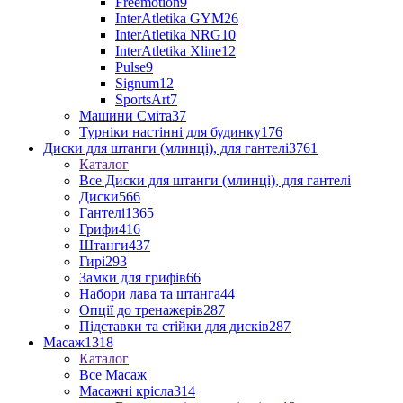
Freemotion
9
InterAtletika GYM
26
InterAtletika NRG
10
InterAtletika Xline
12
Pulse
9
Signum
12
SportsArt
7
Машини Сміта
37
Турніки настінні для будинку
176
Диски для штанги (млинці), для гантелі
3761
Каталог
Все Диски для штанги (млинці), для гантелі
Диски
566
Гантелі
1365
Грифи
416
Штанги
437
Гирі
293
Замки для грифів
66
Набори лава та штанга
44
Опції до тренажерів
287
Підставки та стійки для дисків
287
Масаж
1318
Каталог
Все Масаж
Масажні крісла
314