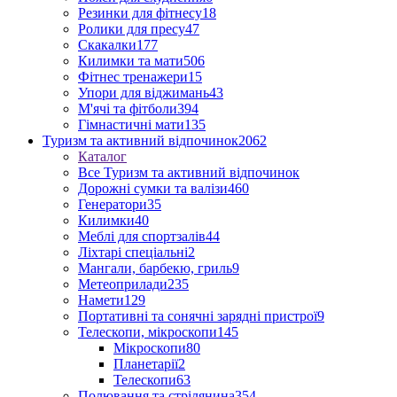
Резинки для фітнесу
18
Ролики для пресу
47
Скакалки
177
Килимки та мати
506
Фітнес тренажери
15
Упори для віджимань
43
М'ячі та фітболи
394
Гімнастичні мати
135
Туризм та активний відпочинок
2062
Каталог
Все Туризм та активний відпочинок
Дорожні сумки та валізи
460
Генератори
35
Килимки
40
Меблі для спортзалів
44
Ліхтарі спеціальні
2
Мангали, барбекю, гриль
9
Метеоприлади
235
Намети
129
Портативні та сонячні зарядні пристрої
9
Телескопи, мікроскопи
145
Мікроскопи
80
Планетарії
2
Телескопи
63
Полювання та стрілянина
354