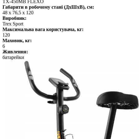
TX-450MB FLEXO
Габарити в робочому стані (ДхШхВ), см:
48 х 76,5 х 120
Виробник:
Trex Sport
Максимальна вага користувача, кг:
120
Маховик, кг:
6
Живлення:
батарейки