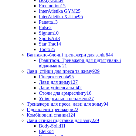
Body-Solid
4
Freemotion
15
InterAtletika GYM
25
InterAtletika X-Line
95
Panatta
13
Pulse
2
Signum
10
SportsArt
8
Star Trac
14
Toorx
25
Вантажно-блочні тренажери для залів
644
Гравітрон. Тренажери для підтягувань і
віджимань
21
Лави, стійки для преса та жиму
929
Гіперекстензія
95
Лави для жиму
127
Лави універсальні
42
Столи для армреслінгу
16
Універсальні тренажери
27
Тренажери для преса, лави для жиму
94
Гідравлічні тренажери
22
Комбіновані станки
124
Лави стійки підставки для залу
229
Body-Solid
11
Eleiko
4