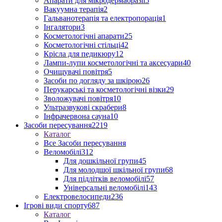
Апарати для мікродермабразії
5
Вакуумна терапія
2
Гальванотерапія та електропорація
1
Інгалятори
3
Косметологічні апарати
25
Косметологічні стільці
42
Крісла для педикюру
12
Лампи-лупи косметологічні та аксесуари
40
Очищувачі повітря
5
Засоби по догляду за шкірою
26
Перукарські та косметологічні візки
29
Зволожувачі повітря
10
Ультразвукові скрабери
8
Інфрачервона сауна
10
Засоби пересування
2219
Каталог
Все Засоби пересування
Веломобілі
312
Для дошкільної групи
45
Для молодшої шкільної групи
68
Для підлітків веломобілі
57
Універсальні веломобілі
143
Електровелосипеди
236
Ігрові види спорту
687
Каталог