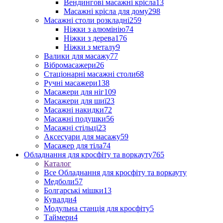
Вендингові масажні крісла
13
Масажні крісла для дому
298
Масажні столи розкладні
259
Ніжки з алюмінію
74
Ніжки з дерева
176
Ніжки з металу
9
Валики для масажу
77
Вібромасажери
26
Стаціонарні масажні столи
68
Ручні масажери
138
Масажери для ніг
109
Масажери для шиї
23
Масажні накидки
72
Масажні подушки
56
Масажні стільці
23
Аксесуари для масажу
59
Масажер для тіла
74
Обладнання для кросфіту та воркауту
765
Каталог
Все Обладнання для кросфіту та воркауту
Медболи
57
Болгарські мішки
13
Кувалди
4
Модульна станція для кросфіту
5
Таймери
4