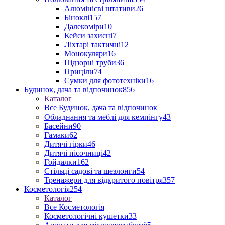
Алюмінієві штативи
26
Біноклі
157
Далекоміри
10
Кейси захисні
7
Ліхтарі тактичні
12
Монокуляри
16
Підзорні труби
36
Приціли
74
Сумки для фототехніки
16
Будинок, дача та відпочинок
856
Каталог
Все Будинок, дача та відпочинок
Обладнання та меблі для кемпінгу
43
Басейни
90
Гамаки
62
Дитячі гірки
46
Дитячі пісочниці
42
Гойдалки
162
Стільці садові та шезлонги
54
Тренажери для відкритого повітря
357
Косметологія
254
Каталог
Все Косметологія
Косметологічні кушетки
33