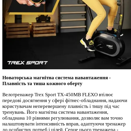
Новаторська магнітна система навантаження -
Плавність та тиша кожного оберту
Велотренажер Trex Sport TX-450MB FLEXO втілює
передові досягнення у сфері фітнес-обладнання, надаючи
користувачам неперевершену плавність і тишу під час
тренувань. Його магнітна система навантаження,
обладнана 10 рівнями регулювання, дозволяє вам точно
налаштовувати інтенсивність вправ, адаптуючи тренажер
до особистих потреб і цілей. Серце цього тренажера -