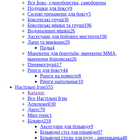
Все Бокс, єдиноборства, самоборона
Подушки для боксу
9
Силові тренажери для боксу
5
Боксерські груші
36
Боксерські мішки та груші
196
Водоналивні мішки
26
Аксесуари для бойових мистецтв
196
Лапи та маківари
29
Пады
4
Манекени для боротьби, манекени ММА,
манекени борцівські
26
Пневмогруші
17
Ринги для боксу
44
Ринги на помосте
8
Ринги напольные
10
Настільні Ігри
555
Каталог
Все Настільні Ігри
Аерохокей
30
Дартс
79
Міні-теніс
1
Більярд
218
Аксесуари для більярду
9
Більярдні стіл для піраміди
97
Більярдні столи для пулу - американка
48