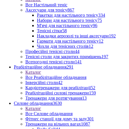
Все Настільний теніс
Аксесуари для тенісу
867
Ракетки для настільного тенісу
334
Набори для настільного тенісу
75
М'ячі для настільного тенісу
96
Тенісні сітки
58
Накладки аерозолі та інші аксесуари
192
Гармати для настільного тенісу
12
Чохли для тенісних столів
12
Професійні тенісні столи
44
Тенісні столи для закритих приміщень
197
Всепогодні тенісні столи
141
Реабілітаційне обладнання
291
Каталог
Все Реабілітаційне обладнання
Інверсійні столи
42
Кардіотренажери для реабілітації
52
Реабілітаційні силові тренажери
159
Тренажери для розтягування
13
Силове обладнання
3630
Каталог
Все Силове обладнання
Фітнес станції для дому та залу
301
Тренажери на вільних вагах
1087