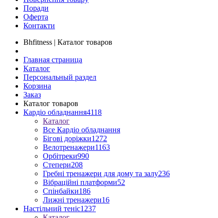
Поради
Оферта
Контакти
Bhfitness | Каталог товаров
Главная страница
Каталог
Персональный раздел
Корзина
Заказ
Каталог товаров
Кардіо обладнання
4118
Каталог
Все Кардіо обладнання
Бігові доріжки
1272
Велотренажери
1163
Орбітреки
990
Степери
208
Гребні тренажери для дому та залу
236
Вібраційні платформи
52
Спінбайки
186
Лижні тренажери
16
Настільний теніс
1237
Каталог