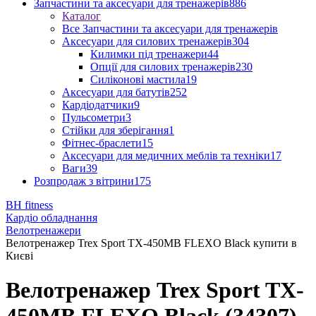
Запчастини та аксесуари для тренажерів
886
Каталог
Все Запчастини та аксесуари для тренажерів
Аксесуари для силових тренажерів
304
Килимки під тренажери
44
Опції для силових тренажерів
230
Силіконові мастила
19
Аксесуари для батутів
252
Кардіодатчики
9
Пульсометри
3
Стійки для зберігання
1
Фітнес-браслети
15
Аксесуари для медичних меблів та техніки
17
Ваги
39
Розпродаж з вітрини
175
BH fitness
Кардіо обладнання
Велотренажери
Велотренажер Trex Sport TX-450MB FLEXO Black купити в
Києві
Велотренажер Trex Sport TX-