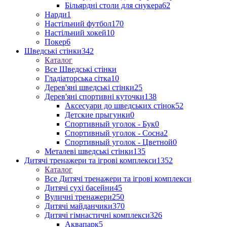
Більярдні столи для снукера
62
Нарди
1
Настільний футбол
170
Настільний хокей
10
Покер
6
Шведські стінки
342
Каталог
Все Шведські стінки
Гладіаторська сітка
10
Дерев'яні шведські стінки
25
Дерев'яні спортивні куточки
138
Аксесуари до шведських стінок
52
Детские прыгунки
0
Спортивный уголок - Бук
0
Спортивный уголок - Сосна
2
Спортивный уголок - Цветной
0
Металеві шведські стінки
135
Дитячі тренажери та ігрові комплекси
1352
Каталог
Все Дитячі тренажери та ігрові комплекси
Дитячі сухі басейни
45
Вуличні тренажери
250
Дитячі майданчики
370
Дитячі гімнастичні комплекси
326
Аквапарк
5