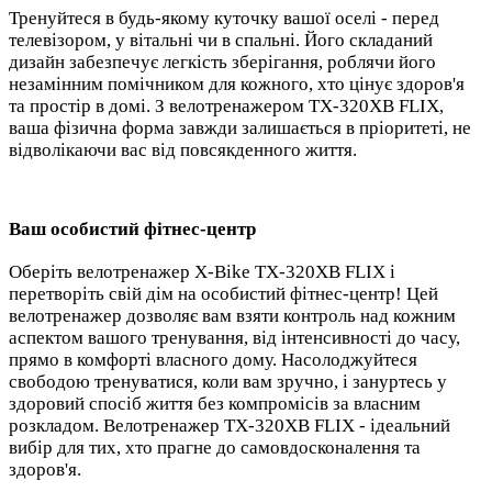
Тренуйтеся в будь-якому куточку вашої оселі - перед
телевізором, у вітальні чи в спальні. Його складаний
дизайн забезпечує легкість зберігання, роблячи його
незамінним помічником для кожного, хто цінує здоров'я
та простір в домі. З велотренажером TX-320XB FLIX,
ваша фізична форма завжди залишається в пріоритеті, не
відволікаючи вас від повсякденного життя.
Ваш особистий фітнес-центр
Оберіть велотренажер X-Bike TX-320XB FLIX і
перетворіть свій дім на особистий фітнес-центр! Цей
велотренажер дозволяє вам взяти контроль над кожним
аспектом вашого тренування, від інтенсивності до часу,
прямо в комфорті власного дому. Насолоджуйтеся
свободою тренуватися, коли вам зручно, і зануртесь у
здоровий спосіб життя без компромісів за власним
розкладом. Велотренажер TX-320XB FLIX - ідеальний
вибір для тих, хто прагне до самовдосконалення та
здоров'я.