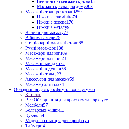
Вендингові масажні крісла
13
Масажні крісла для дому
298
Масажні столи розкладні
259
Ніжки з алюмінію
74
Ніжки з дерева
176
Ніжки з металу
9
Валики для масажу
77
Вібромасажери
26
Стаціонарні масажні столи
68
Ручні масажери
138
Масажери для ніг
109
Масажери для шиї
23
Масажні накидки
72
Масажні подушки
56
Масажні стільці
23
Аксесуари для масажу
59
Масажер для тіла
74
Обладнання для кросфіту та воркауту
765
Каталог
Все Обладнання для кросфіту та воркауту
Медболи
57
Болгарські мішки
13
Кувалди
4
Модульна станція для кросфіту
5
Таймери
4