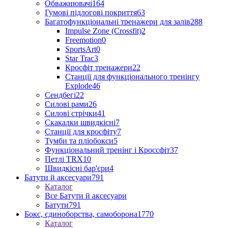
Обважнювачі
164
Гумові підлогові покриття
63
Багатофункціональні тренажери для залів
288
Impulse Zone (Crossfit)
2
Freemotion
0
SportsArt
0
Star Trac
3
Кросфіт тренажери
22
Станції для функціонального тренінгу
Explode
46
Сендбегі
22
Силові рами
26
Силові стрічки
41
Скакалки швидкісні
7
Станції для кросфіту
7
Тумби та пліобокси
5
Функціональний тренінг і Кроссфіт
37
Петлі TRX
10
Швидкісні бар'єри
4
Батути й аксесуари
791
Каталог
Все Батути й аксесуари
Батути
791
Бокс, єдиноборства, самоборона
1770
Каталог