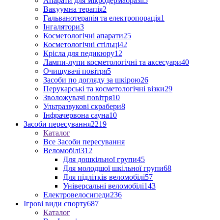
Апарати для мікродермабразії
5
Вакуумна терапія
2
Гальванотерапія та електропорація
1
Інгалятори
3
Косметологічні апарати
25
Косметологічні стільці
42
Крісла для педикюру
12
Лампи-лупи косметологічні та аксесуари
40
Очищувачі повітря
5
Засоби по догляду за шкірою
26
Перукарські та косметологічні візки
29
Зволожувачі повітря
10
Ультразвукові скрабери
8
Інфрачервона сауна
10
Засоби пересування
2219
Каталог
Все Засоби пересування
Веломобілі
312
Для дошкільної групи
45
Для молодшої шкільної групи
68
Для підлітків веломобілі
57
Універсальні веломобілі
143
Електровелосипеди
236
Ігрові види спорту
687
Каталог