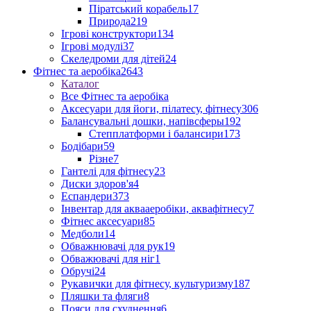
Піратський корабель
17
Природа
219
Ігрові конструктори
134
Ігрові модулі
37
Скеледроми для дітей
24
Фітнес та аеробіка
2643
Каталог
Все Фітнес та аеробіка
Аксесуари для йоги, пілатесу, фітнесу
306
Балансувальні дошки, напівсферы
192
Степплатформи і балансири
173
Бодібари
59
Різне
7
Гантелі для фітнесу
23
Диски здоров'я
4
Еспандери
373
Інвентар для аквааеробіки, аквафітнесу
7
Фітнес аксесуари
85
Медболи
14
Обважнювачі для рук
19
Обважювачі для ніг
1
Обручі
24
Рукавички для фітнесу, культуризму
187
Пляшки та фляги
8
Пояси для схуднення
6