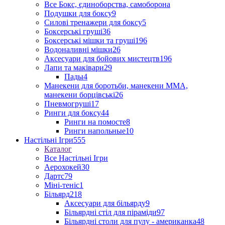
Все Бокс, єдиноборства, самоборона
Подушки для боксу
9
Силові тренажери для боксу
5
Боксерські груші
36
Боксерські мішки та груші
196
Водоналивні мішки
26
Аксесуари для бойових мистецтв
196
Лапи та маківари
29
Пады
4
Манекени для боротьби, манекени ММА,
манекени борцівські
26
Пневмогруші
17
Ринги для боксу
44
Ринги на помосте
8
Ринги напольные
10
Настільні Ігри
555
Каталог
Все Настільні Ігри
Аерохокей
30
Дартс
79
Міні-теніс
1
Більярд
218
Аксесуари для більярду
9
Більярдні стіл для піраміди
97
Більярдні столи для пулу - американка
48