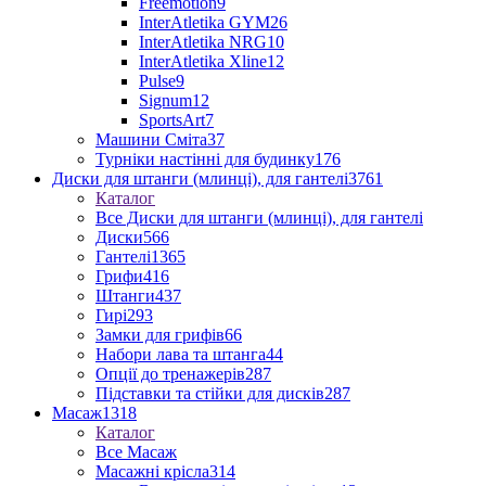
Freemotion
9
InterAtletika GYM
26
InterAtletika NRG
10
InterAtletika Xline
12
Pulse
9
Signum
12
SportsArt
7
Машини Сміта
37
Турніки настінні для будинку
176
Диски для штанги (млинці), для гантелі
3761
Каталог
Все Диски для штанги (млинці), для гантелі
Диски
566
Гантелі
1365
Грифи
416
Штанги
437
Гирі
293
Замки для грифів
66
Набори лава та штанга
44
Опції до тренажерів
287
Підставки та стійки для дисків
287
Масаж
1318
Каталог
Все Масаж
Масажні крісла
314