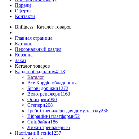
Поради
Оферта
Контакти
Bhfitness | Каталог товаров
Главная страница
Каталог
Персональный раздел
Корзина
Заказ
Каталог товаров
Кардіо обладнання
4118
Каталог
Все Кардіо обладнання
Бігові доріжки
1272
Велотренажери
1163
Орбітреки
990
Степери
208
Гребні тренажери для дому та залу
236
Вібраційні платформи
52
Спінбайки
186
Лижні тренажери
16
Настільний теніс
1237
Каталог