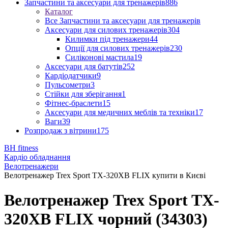
Запчастини та аксесуари для тренажерів
886
Каталог
Все Запчастини та аксесуари для тренажерів
Аксесуари для силових тренажерів
304
Килимки під тренажери
44
Опції для силових тренажерів
230
Силіконові мастила
19
Аксесуари для батутів
252
Кардіодатчики
9
Пульсометри
3
Стійки для зберігання
1
Фітнес-браслети
15
Аксесуари для медичних меблів та техніки
17
Ваги
39
Розпродаж з вітрини
175
BH fitness
Кардіо обладнання
Велотренажери
Велотренажер Trex Sport TX-320XB FLIX купити в Києві
Велотренажер Trex Sport TX-
320XB FLIX чорний (34303)