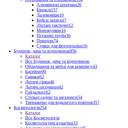
Алюмінієві штативи
26
Біноклі
157
Далекоміри
10
Кейси захисні
7
Ліхтарі тактичні
12
Монокуляри
16
Підзорні труби
36
Приціли
74
Сумки для фототехніки
16
Будинок, дача та відпочинок
856
Каталог
Все Будинок, дача та відпочинок
Обладнання та меблі для кемпінгу
43
Басейни
90
Гамаки
62
Дитячі гірки
46
Дитячі пісочниці
42
Гойдалки
162
Стільці садові та шезлонги
54
Тренажери для відкритого повітря
357
Косметологія
254
Каталог
Все Косметологія
Косметологічні кушетки
33