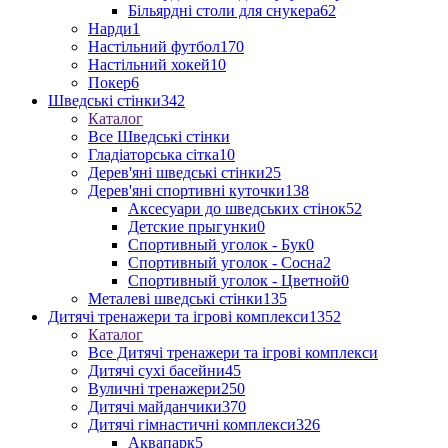
Більярдні столи для снукера
62
Нарди
1
Настільний футбол
170
Настільний хокей
10
Покер
6
Шведські стінки
342
Каталог
Все Шведські стінки
Гладіаторська сітка
10
Дерев'яні шведські стінки
25
Дерев'яні спортивні куточки
138
Аксесуари до шведських стінок
52
Детские прыгунки
0
Спортивный уголок - Бук
0
Спортивный уголок - Сосна
2
Спортивный уголок - Цветной
0
Металеві шведські стінки
135
Дитячі тренажери та ігрові комплекси
1352
Каталог
Все Дитячі тренажери та ігрові комплекси
Дитячі сухі басейни
45
Вуличні тренажери
250
Дитячі майданчики
370
Дитячі гімнастичні комплекси
326
Аквапарк
5