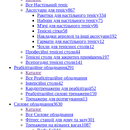
Все Настільний теніс
Аксесуари для тенісу
867
Ракетки для настільного тенісу
334
Набори для настільного тенісу
75
М'ячі для настільного тенісу
96
Тенісні сітки
58
Накладки аерозолі та інші аксесуари
192
Гармати для настільного тенісу
12
Чохли для тенісних столів
12
Професійні тенісні столи
44
Тенісні столи для закритих приміщень
197
Всепогодні тенісні столи
141
Реабілітаційне обладнання
291
Каталог
Все Реабілітаційне обладнання
Інверсійні столи
42
Кардіотренажери для реабілітації
52
Реабілітаційні силові тренажери
159
Тренажери для розтягування
13
Силове обладнання
3630
Каталог
Все Силове обладнання
Фітнес станції для дому та залу
301
Тренажери на вільних вагах
1087