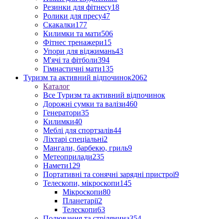
Резинки для фітнесу
18
Ролики для пресу
47
Скакалки
177
Килимки та мати
506
Фітнес тренажери
15
Упори для віджимань
43
М'ячі та фітболи
394
Гімнастичні мати
135
Туризм та активний відпочинок
2062
Каталог
Все Туризм та активний відпочинок
Дорожні сумки та валізи
460
Генератори
35
Килимки
40
Меблі для спортзалів
44
Ліхтарі спеціальні
2
Мангали, барбекю, гриль
9
Метеоприлади
235
Намети
129
Портативні та сонячні зарядні пристрої
9
Телескопи, мікроскопи
145
Мікроскопи
80
Планетарії
2
Телескопи
63
Полювання та стрілянина
354