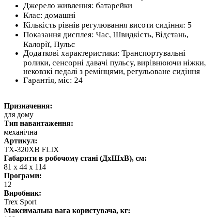
Джерело живлення: батарейки
Клас: домашні
Кількість рівнів регулювання висоти сидіння: 5
Показання дисплея: Час, Швидкість, Відстань,
Калорії, Пульс
Додаткові характеристики: Транспортувальні
ролики, сенсорні давачі пульсу, вирівнюючи ніжки,
нековзкі педалі з ремінцями, регульоване сидіння
Гарантія, міс: 24
Призначення:
для дому
Тип навантаження:
механічна
Артикул:
TX-320XB FLIX
Габарити в робочому стані (ДхШхВ), см:
81 x 44 x 114
Програми:
12
Виробник:
Trex Sport
Максимальна вага користувача, кг: