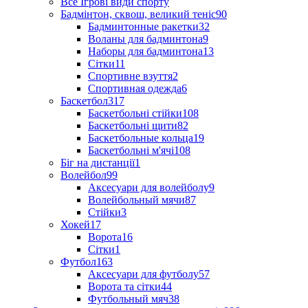
Все Ігрові види спорту
Бадмінтон, сквош, великий теніс
90
Бадминтонные ракетки
32
Воланы для бадминтона
9
Наборы для бадминтона
13
Сітки
11
Спортивне взуття
2
Спортивная одежда
6
Баскетбол
317
Баскетбольні стійки
108
Баскетбольні щити
82
Баскетбольные кольца
19
Баскетбольні м'ячі
108
Біг на дистанції
1
Волейбол
99
Аксесуари для волейболу
9
Волейбольный мячи
87
Стійки
3
Хокей
17
Ворота
16
Сітки
1
Футбол
163
Аксесуари для футболу
57
Ворота та сітки
44
Футбольный мяч
38