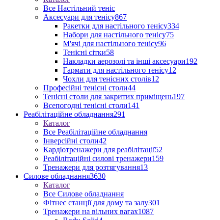
Все Настільний теніс
Аксесуари для тенісу
867
Ракетки для настільного тенісу
334
Набори для настільного тенісу
75
М'ячі для настільного тенісу
96
Тенісні сітки
58
Накладки аерозолі та інші аксесуари
192
Гармати для настільного тенісу
12
Чохли для тенісних столів
12
Професійні тенісні столи
44
Тенісні столи для закритих приміщень
197
Всепогодні тенісні столи
141
Реабілітаційне обладнання
291
Каталог
Все Реабілітаційне обладнання
Інверсійні столи
42
Кардіотренажери для реабілітації
52
Реабілітаційні силові тренажери
159
Тренажери для розтягування
13
Силове обладнання
3630
Каталог
Все Силове обладнання
Фітнес станції для дому та залу
301
Тренажери на вільних вагах
1087