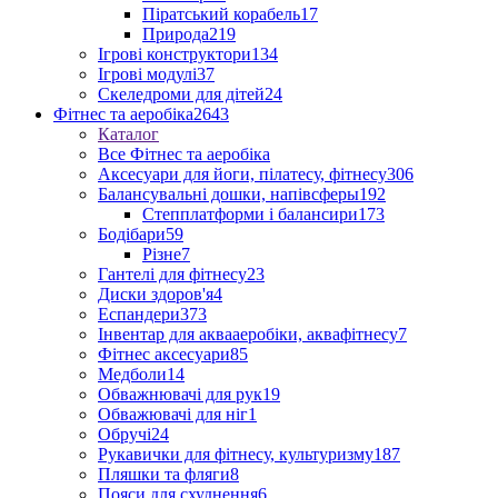
Піратський корабель
17
Природа
219
Ігрові конструктори
134
Ігрові модулі
37
Скеледроми для дітей
24
Фітнес та аеробіка
2643
Каталог
Все Фітнес та аеробіка
Аксесуари для йоги, пілатесу, фітнесу
306
Балансувальні дошки, напівсферы
192
Степплатформи і балансири
173
Бодібари
59
Різне
7
Гантелі для фітнесу
23
Диски здоров'я
4
Еспандери
373
Інвентар для аквааеробіки, аквафітнесу
7
Фітнес аксесуари
85
Медболи
14
Обважнювачі для рук
19
Обважювачі для ніг
1
Обручі
24
Рукавички для фітнесу, культуризму
187
Пляшки та фляги
8
Пояси для схуднення
6