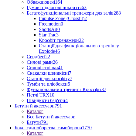
Обважнювачі
164
Гумові підлогові покриття
63
Багатофункціональні тренажери для залів
288
Impulse Zone (Crossfit)
2
Freemotion
0
SportsArt
0
Star Trac
3
Кросфіт тренажери
22
Станції для функціонального тренінгу
Explode
46
Сендбегі
22
Силові рами
26
Силові стрічки
41
Скакалки швидкісні
7
Станції для кросфіту
7
Тумби та пліобокси
5
Функціональний тренінг і Кроссфіт
37
Петлі TRX
10
Швидкісні бар'єри
4
Батути й аксесуари
791
Каталог
Все Батути й аксесуари
Батути
791
Бокс, єдиноборства, самоборона
1770
Каталог