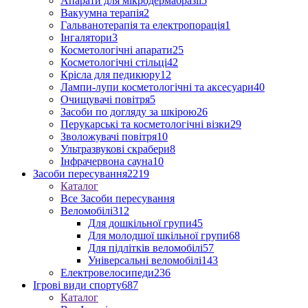
Апарати для мікродермабразії
5
Вакуумна терапія
2
Гальванотерапія та електропорація
1
Інгалятори
3
Косметологічні апарати
25
Косметологічні стільці
42
Крісла для педикюру
12
Лампи-лупи косметологічні та аксесуари
40
Очищувачі повітря
5
Засоби по догляду за шкірою
26
Перукарські та косметологічні візки
29
Зволожувачі повітря
10
Ультразвукові скрабери
8
Інфрачервона сауна
10
Засоби пересування
2219
Каталог
Все Засоби пересування
Веломобілі
312
Для дошкільної групи
45
Для молодшої шкільної групи
68
Для підлітків веломобілі
57
Універсальні веломобілі
143
Електровелосипеди
236
Ігрові види спорту
687
Каталог