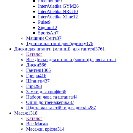
Freemotion
9
InterAtletika GYM
26
InterAtletika NRG
10
InterAtletika Xline
12
Pulse
9
Signum
12
SportsArt
7
Машини Сміта
37
Турніки настінні для будинку
176
Диски для штанги (млинці), для гантелі
3761
Каталог
Все Диски для штанги (млинці), для гантелі
Диски
566
Гантелі
1365
Грифи
416
Штанги
437
Гирі
293
Замки для грифів
66
Набори лава та штанга
44
Опції до тренажерів
287
Підставки та стійки для дисків
287
Масаж
1318
Каталог
Все Масаж
Масажні крісла
314