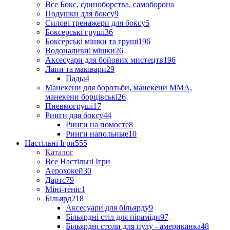
Все Бокс, єдиноборства, самоборона
Подушки для боксу
9
Силові тренажери для боксу
5
Боксерські груші
36
Боксерські мішки та груші
196
Водоналивні мішки
26
Аксесуари для бойових мистецтв
196
Лапи та маківари
29
Пады
4
Манекени для боротьби, манекени ММА,
манекени борцівські
26
Пневмогруші
17
Ринги для боксу
44
Ринги на помосте
8
Ринги напольные
10
Настільні Ігри
555
Каталог
Все Настільні Ігри
Аерохокей
30
Дартс
79
Міні-теніс
1
Більярд
218
Аксесуари для більярду
9
Більярдні стіл для піраміди
97
Більярдні столи для пулу - американка
48