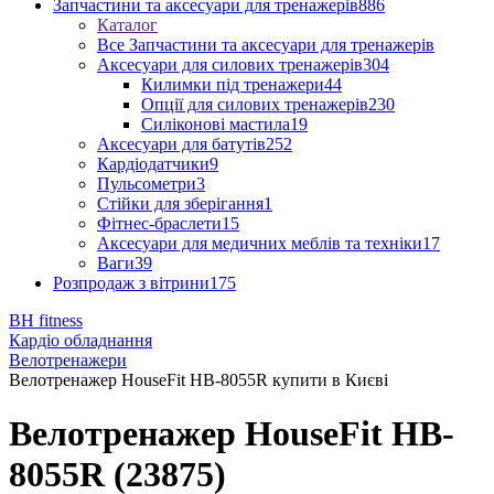
Запчастини та аксесуари для тренажерів
886
Каталог
Все Запчастини та аксесуари для тренажерів
Аксесуари для силових тренажерів
304
Килимки під тренажери
44
Опції для силових тренажерів
230
Силіконові мастила
19
Аксесуари для батутів
252
Кардіодатчики
9
Пульсометри
3
Стійки для зберігання
1
Фітнес-браслети
15
Аксесуари для медичних меблів та техніки
17
Ваги
39
Розпродаж з вітрини
175
BH fitness
Кардіо обладнання
Велотренажери
Велотренажер HouseFit HB-8055R купити в Києві
Велотренажер HouseFit HB-
8055R (23875)