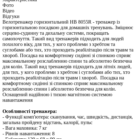
Фото
Відео
Відгуки
Велотренажер горизонтальний HB 8055R - тренажер із
горизонтальною посадкою для домашніх тренувань. Зміцнює
серцево-судинну та дихальну системи, покращать
самопочуття. Такий вид тренажерів підходить для людей
похилого віку, для тих, у кого проблеми з хребтом та
суглобами або тих, хто проходить реабілітацію після травм та
хвороб. Посадка на комфортному сидінні зі спинкою сприяє
максимальному розслабленню спини та абсолютно безпечна
для колін. Такий вид тренажерів підходить для літніх людей,
для тих, у кого проблеми з хребтом і суглобами або тих, хто
проходить реабілітацію після травм і хвороб. Посадка на
комфортному сидінні зі спинкою сприяє максимальному
розслабленню спини і абсолютно безпечна для колін.
Оснащений надійною і тихою магнітною системою
навантаження
Особливості тренажера:
- Функції комп'ютера: сканування, час, швидкість, дистанція,
загальна пройдену відстань, калорії, пульс
- Вага маховика: 7 кг
- Рівнів навантаження: 8