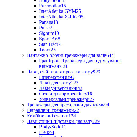
Body-Solid
4
Freemotion
15
InterAtletika GYM
25
InterAtletika X-Line
95
Panatta
13
Pulse
2
Signum
10
SportsArt
8
Star Trac
14
Toorx
25
Вантажно-блочні тренажери для залів
644
Гравітрон. Тренажери для підтягувань і
віджимань
21
Лави, стійки для преса та жиму
929
Гіперекстензія
95
Лави для жиму
127
Лави універсальні
42
Столи для армреслінгу
16
Універсальні тренажери
27
Тренажери для преса, лави для жиму
94
Гідравлічні тренажери
22
Комбіновані станки
124
Лави стійки підставки для залу
229
Body-Solid
11
Eleiko
4