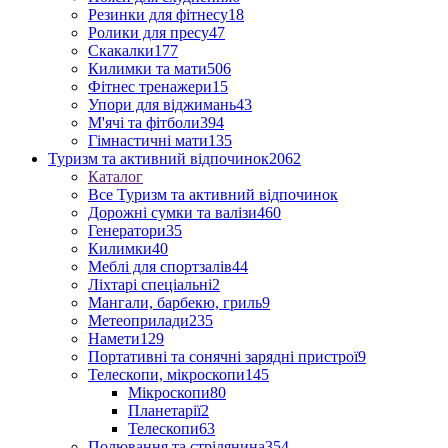
Резинки для фітнесу
18
Ролики для пресу
47
Скакалки
177
Килимки та мати
506
Фітнес тренажери
15
Упори для віджимань
43
М'ячі та фітболи
394
Гімнастичні мати
135
Туризм та активний відпочинок
2062
Каталог
Все Туризм та активний відпочинок
Дорожні сумки та валізи
460
Генератори
35
Килимки
40
Меблі для спортзалів
44
Ліхтарі спеціальні
2
Мангали, барбекю, гриль
9
Метеоприлади
235
Намети
129
Портативні та сонячні зарядні пристрої
9
Телескопи, мікроскопи
145
Мікроскопи
80
Планетарії
2
Телескопи
63
Полювання та стрілянина
354