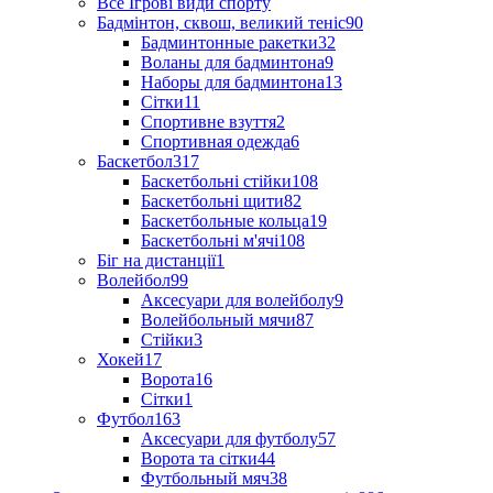
Все Ігрові види спорту
Бадмінтон, сквош, великий теніс
90
Бадминтонные ракетки
32
Воланы для бадминтона
9
Наборы для бадминтона
13
Сітки
11
Спортивне взуття
2
Спортивная одежда
6
Баскетбол
317
Баскетбольні стійки
108
Баскетбольні щити
82
Баскетбольные кольца
19
Баскетбольні м'ячі
108
Біг на дистанції
1
Волейбол
99
Аксесуари для волейболу
9
Волейбольный мячи
87
Стійки
3
Хокей
17
Ворота
16
Сітки
1
Футбол
163
Аксесуари для футболу
57
Ворота та сітки
44
Футбольный мяч
38