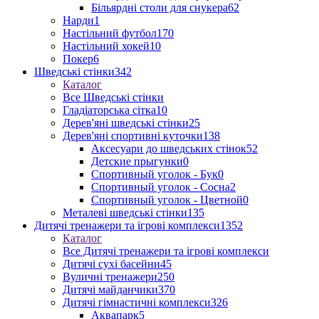
Більярдні столи для снукера
62
Нарди
1
Настільний футбол
170
Настільний хокей
10
Покер
6
Шведські стінки
342
Каталог
Все Шведські стінки
Гладіаторська сітка
10
Дерев'яні шведські стінки
25
Дерев'яні спортивні куточки
138
Аксесуари до шведських стінок
52
Детские прыгунки
0
Спортивный уголок - Бук
0
Спортивный уголок - Сосна
2
Спортивный уголок - Цветной
0
Металеві шведські стінки
135
Дитячі тренажери та ігрові комплекси
1352
Каталог
Все Дитячі тренажери та ігрові комплекси
Дитячі сухі басейни
45
Вуличні тренажери
250
Дитячі майданчики
370
Дитячі гімнастичні комплекси
326
Аквапарк
5