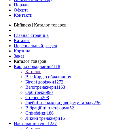
Поради
Оферта
Контакти
Bhfitness | Каталог товаров
Главная страница
Каталог
Персональный раздел
Корзина
Заказ
Каталог товаров
Кардіо обладнання
4118
Каталог
Все Кардіо обладнання
Бігові доріжки
1272
Велотренажери
1163
Орбітреки
990
Степери
208
Гребні тренажери для дому та залу
236
Вібраційні платформи
52
Спінбайки
186
Лижні тренажери
16
Настільний теніс
1237
Каталог