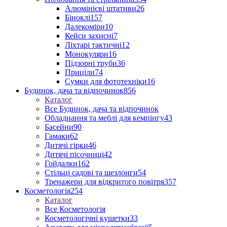
Алюмінієві штативи
26
Біноклі
157
Далекоміри
10
Кейси захисні
7
Ліхтарі тактичні
12
Монокуляри
16
Підзорні труби
36
Приціли
74
Сумки для фототехніки
16
Будинок, дача та відпочинок
856
Каталог
Все Будинок, дача та відпочинок
Обладнання та меблі для кемпінгу
43
Басейни
90
Гамаки
62
Дитячі гірки
46
Дитячі пісочниці
42
Гойдалки
162
Стільці садові та шезлонги
54
Тренажери для відкритого повітря
357
Косметологія
254
Каталог
Все Косметологія
Косметологічні кушетки
33