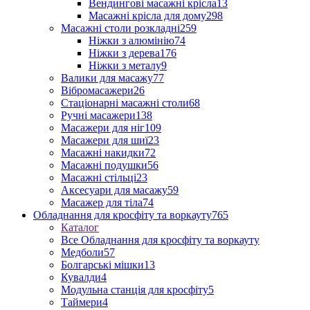
Вендингові масажні крісла
13
Масажні крісла для дому
298
Масажні столи розкладні
259
Ніжки з алюмінію
74
Ніжки з дерева
176
Ніжки з металу
9
Валики для масажу
77
Вібромасажери
26
Стаціонарні масажні столи
68
Ручні масажери
138
Масажери для ніг
109
Масажери для шиї
23
Масажні накидки
72
Масажні подушки
56
Масажні стільці
23
Аксесуари для масажу
59
Масажер для тіла
74
Обладнання для кросфіту та воркауту
765
Каталог
Все Обладнання для кросфіту та воркауту
Медболи
57
Болгарські мішки
13
Кувалди
4
Модульна станція для кросфіту
5
Таймери
4