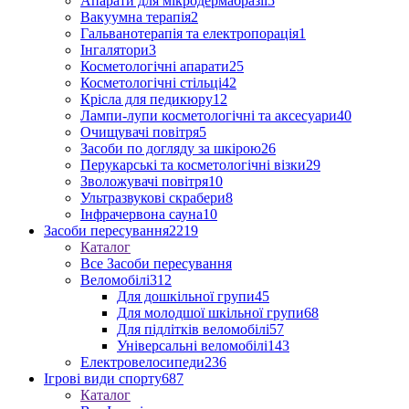
Апарати для мікродермабразії
5
Вакуумна терапія
2
Гальванотерапія та електропорація
1
Інгалятори
3
Косметологічні апарати
25
Косметологічні стільці
42
Крісла для педикюру
12
Лампи-лупи косметологічні та аксесуари
40
Очищувачі повітря
5
Засоби по догляду за шкірою
26
Перукарські та косметологічні візки
29
Зволожувачі повітря
10
Ультразвукові скрабери
8
Інфрачервона сауна
10
Засоби пересування
2219
Каталог
Все Засоби пересування
Веломобілі
312
Для дошкільної групи
45
Для молодшої шкільної групи
68
Для підлітків веломобілі
57
Універсальні веломобілі
143
Електровелосипеди
236
Ігрові види спорту
687
Каталог