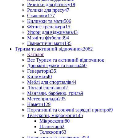
Резинки для фітнесу
18
Ролики для пресу
47
Скакалки
177
Килимки та мати
506
Фітнес тренажери
15
Упори для віджимань
43
М'ячі та фітболи
394
Гімнастичні мати
135
Туризм та активний відпочинок
2062
Каталог
Все Туризм та активний відпочинок
Дорожні сумки та валізи
460
Генератори
35
Килимки
40
Меблі для спортзалів
44
Ліхтарі спеціальні
2
Мангали, барбекю, гриль
9
Метеоприлади
235
Намети
129
Портативні та сонячні зарядні пристрої
9
Телескопи, мікроскопи
145
Мікроскопи
80
Планетарії
2
Телескопи
63
Полювання та стрілянина
354