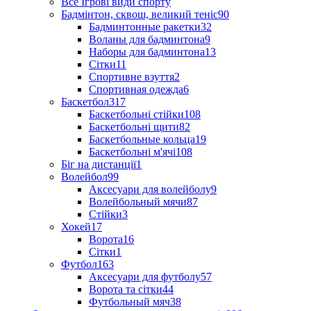
Все Ігрові види спорту
Бадмінтон, сквош, великий теніс
90
Бадминтонные ракетки
32
Воланы для бадминтона
9
Наборы для бадминтона
13
Сітки
11
Спортивне взуття
2
Спортивная одежда
6
Баскетбол
317
Баскетбольні стійки
108
Баскетбольні щити
82
Баскетбольные кольца
19
Баскетбольні м'ячі
108
Біг на дистанції
1
Волейбол
99
Аксесуари для волейболу
9
Волейбольный мячи
87
Стійки
3
Хокей
17
Ворота
16
Сітки
1
Футбол
163
Аксесуари для футболу
57
Ворота та сітки
44
Футбольный мяч
38