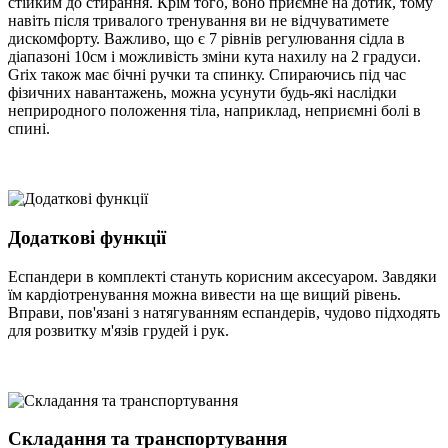
стійким до стирання. Крім того, воно приємне на дотик, тому
навіть після тривалого тренування ви не відчуватимете
дискомфорту. Важливо, що є 7 рівнів регулювання сідла в
діапазоні 10см і можливість зміни кута нахилу на 2 градуси.
Grix також має бічні ручки та спинку. Спираючись під час
фізичних навантажень, можна усунути будь-які наслідки
неприродного положення тіла, наприклад, неприємні болі в
спині.
Додаткові функції
Еспандери в комплекті стануть корисним аксесуаром. Завдяки
їм кардіотренування можна вивести на ще вищий рівень.
Вправи, пов'язані з натягуванням еспандерів, чудово підходять
для розвитку м'язів грудей і рук.
Складання та транспортування