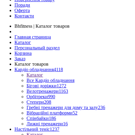
Поради
Оферта
Контакти
Bhfitness | Каталог товаров
Главная страница
Каталог
Персональный раздел
Корзина
Заказ
Каталог товаров
Кардіо обладнання
4118
Каталог
Все Кардіо обладнання
Бігові доріжки
1272
Велотренажери
1163
Орбітреки
990
Степери
208
Гребні тренажери для дому та залу
236
Вібраційні платформи
52
Спінбайки
186
Лижні тренажери
16
Настільний теніс
1237
Каталог