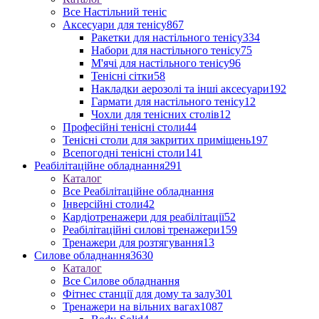
Все Настільний теніс
Аксесуари для тенісу
867
Ракетки для настільного тенісу
334
Набори для настільного тенісу
75
М'ячі для настільного тенісу
96
Тенісні сітки
58
Накладки аерозолі та інші аксесуари
192
Гармати для настільного тенісу
12
Чохли для тенісних столів
12
Професійні тенісні столи
44
Тенісні столи для закритих приміщень
197
Всепогодні тенісні столи
141
Реабілітаційне обладнання
291
Каталог
Все Реабілітаційне обладнання
Інверсійні столи
42
Кардіотренажери для реабілітації
52
Реабілітаційні силові тренажери
159
Тренажери для розтягування
13
Силове обладнання
3630
Каталог
Все Силове обладнання
Фітнес станції для дому та залу
301
Тренажери на вільних вагах
1087