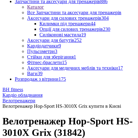
Запчастини та аксесуари для тренажерів
886
Каталог
Все Запчастини та аксесуари для тренажерів
Аксесуари для силових тренажерів
304
Килимки під тренажери
44
Опції для силових тренажерів
230
Силіконові мастила
19
Аксесуари для батутів
252
Кардіодатчики
9
Пульсометри
3
Стійки для зберігання
1
Фітнес-браслети
15
Аксесуари для медичних меблів та техніки
17
Ваги
39
Розпродаж з вітрини
175
BH fitness
Кардіо обладнання
Велотренажери
Велотренажер Hop-Sport HS-3010X Grix купити в Києві
Велотренажер Hop-Sport HS-
3010X Grix (31842)