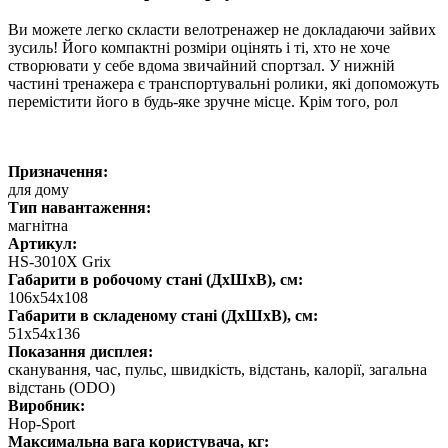
Ви можете легко скласти велотренажер не докладаючи зайвих
зусиль! Його компактні розміри оцінять і ті, хто не хоче
створювати у себе вдома звичайний спортзал. У нижній
частині тренажера є транспортувальні ролики, які допоможуть
перемістити його в будь-яке зручне місце. Крім того, рол
Призначення:
для дому
Тип навантаження:
магнітна
Артикул:
HS-3010X Grix
Габарити в робочому стані (ДхШхВ), см:
106х54х108
Габарити в складеному стані (ДхШхВ), см:
51x54x136
Показання дисплея:
сканування, час, пульс, швидкість, відстань, калорії, загальна
відстань (ODO)
Виробник:
Hop-Sport
Максимальна вага користувача, кг: