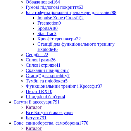
Обважнювачі
164
Гумові підлогові покриття
63
Багатофункціональні тренажери для залів
288
Impulse Zone (Crossfit)
2
Freemotion
0
SportsArt
0
Star Trac
3
Кросфіт тренажери
22
Станції для функціонального тренінгу
Explode
46
Сендбегі
22
Силові рами
26
Силові стрічки
41
Скакалки швидкісні
7
Станції для кросфіту
7
Тумби та пліобокси
5
Функціональний тренінг і Кроссфіт
37
Петлі TRX
10
Швидкісні бар'єри
4
Батути й аксесуари
791
Каталог
Все Батути й аксесуари
Батути
791
Бокс, єдиноборства, самоборона
1770
Каталог