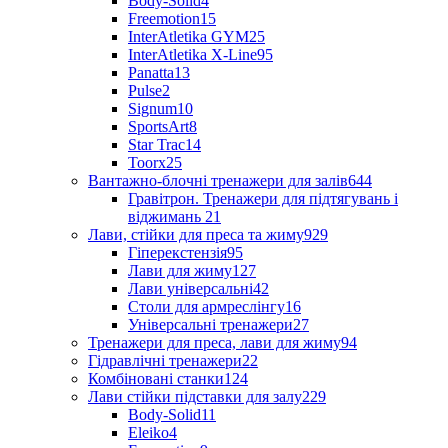
Body-Solid
4
Freemotion
15
InterAtletika GYM
25
InterAtletika X-Line
95
Panatta
13
Pulse
2
Signum
10
SportsArt
8
Star Trac
14
Toorx
25
Вантажно-блочні тренажери для залів
644
Гравітрон. Тренажери для підтягувань і
віджимань
21
Лави, стійки для преса та жиму
929
Гіперекстензія
95
Лави для жиму
127
Лави універсальні
42
Столи для армреслінгу
16
Універсальні тренажери
27
Тренажери для преса, лави для жиму
94
Гідравлічні тренажери
22
Комбіновані станки
124
Лави стійки підставки для залу
229
Body-Solid
11
Eleiko
4