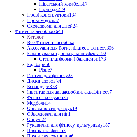
Піратський корабель
17
Природа
219
Ігрові конструктори
134
Ігрові модулі
37
Скеледроми для дітей
24
Фітнес та аеробіка
2643
Каталог
Все Фітнес та аеробіка
Аксесуари для йоги, пілатесу, фітнесу
306
Балансувальні дошки, напівсферы
192
Степплатформи і балансири
173
Бодібари
59
Різне
7
Гантелі для фітнесу
23
Диски здоров'я
4
Еспандери
373
Інвентар для аквааеробіки, аквафітнесу
7
Фітнес аксесуари
85
Медболи
14
Обважнювачі для рук
19
Обважювачі для ніг
1
Обручі
24
Рукавички для фітнесу, культуризму
187
Пляшки та фляги
8
Пояси для схуднення
6