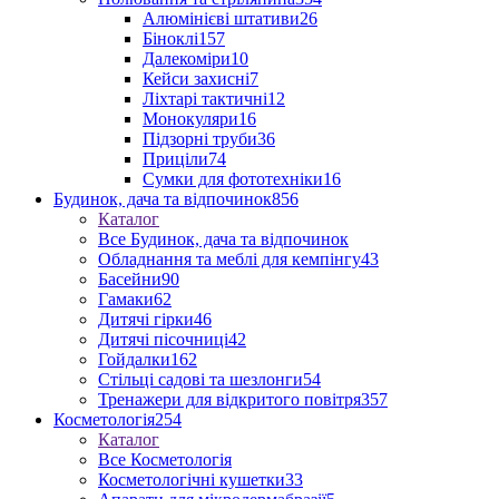
Алюмінієві штативи
26
Біноклі
157
Далекоміри
10
Кейси захисні
7
Ліхтарі тактичні
12
Монокуляри
16
Підзорні труби
36
Приціли
74
Сумки для фототехніки
16
Будинок, дача та відпочинок
856
Каталог
Все Будинок, дача та відпочинок
Обладнання та меблі для кемпінгу
43
Басейни
90
Гамаки
62
Дитячі гірки
46
Дитячі пісочниці
42
Гойдалки
162
Стільці садові та шезлонги
54
Тренажери для відкритого повітря
357
Косметологія
254
Каталог
Все Косметологія
Косметологічні кушетки
33