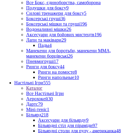
Все Бокс, єдиноборства, самоборона
Подушки для боксу
9
Силові тренажери для боксу
5
Боксерські груші
36
Боксерські мішки та груші
196
Водоналивні мішки
26
Аксесуари для бойових мистецтв
196
Лапи та маківари
29
Пады
4
Манекени для боротьби, манекени ММА,
манекени борцівські
26
Пневмогруші
17
Ринги для боксу
44
Ринги на помосте
8
Ринги напольные
10
Настільні Ігри
555
Каталог
Все Настільні Ігри
Аерохокей
30
Дартс
79
Міні-теніс
1
Більярд
218
Аксесуари для більярду
9
Більярдні стіл для піраміди
97
Більярдні столи для пулу - американка
48