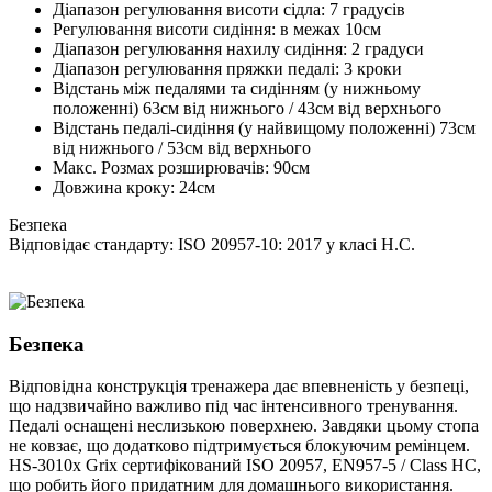
Діапазон регулювання висоти сідла: 7 градусів
Регулювання висоти сидіння: в межах 10см
Діапазон регулювання нахилу сидіння: 2 градуси
Діапазон регулювання пряжки педалі: 3 кроки
Відстань між педалями та сидінням (у нижньому
положенні) 63см від нижнього / 43см від верхнього
Відстань педалі-сидіння (у найвищому положенні) 73см
від нижнього / 53см від верхнього
Макс. Розмах розширювачів: 90см
Довжина кроку: 24см
Безпека
Відповідає стандарту: ISO 20957-10: 2017 у класі H.C.
Безпека
Відповідна конструкція тренажера дає впевненість у безпеці,
що надзвичайно важливо під час інтенсивного тренування.
Педалі оснащені неслизькою поверхнею. Завдяки цьому стопа
не ковзає, що додатково підтримується блокуючим ремінцем.
HS-3010x Grix сертифікований ISO 20957, EN957-5 / Class HC,
що робить його придатним для домашнього використання.