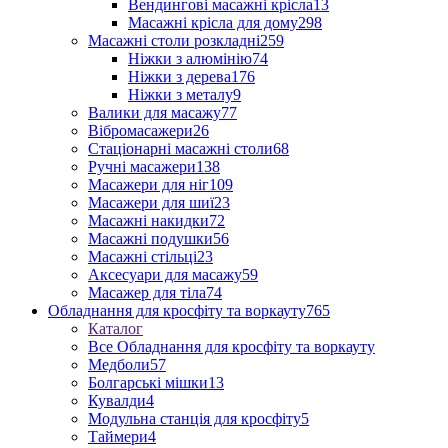
Вендингові масажні крісла
13
Масажні крісла для дому
298
Масажні столи розкладні
259
Ніжки з алюмінію
74
Ніжки з дерева
176
Ніжки з металу
9
Валики для масажу
77
Вібромасажери
26
Стаціонарні масажні столи
68
Ручні масажери
138
Масажери для ніг
109
Масажери для шиї
23
Масажні накидки
72
Масажні подушки
56
Масажні стільці
23
Аксесуари для масажу
59
Масажер для тіла
74
Обладнання для кросфіту та воркауту
765
Каталог
Все Обладнання для кросфіту та воркауту
Медболи
57
Болгарські мішки
13
Кувалди
4
Модульна станція для кросфіту
5
Таймери
4