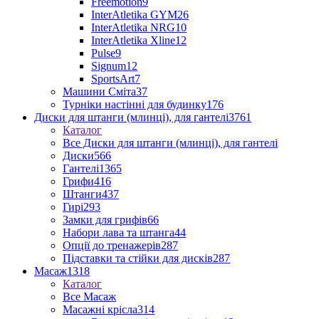
Freemotion
9
InterAtletika GYM
26
InterAtletika NRG
10
InterAtletika Xline
12
Pulse
9
Signum
12
SportsArt
7
Машини Сміта
37
Турніки настінні для будинку
176
Диски для штанги (млинці), для гантелі
3761
Каталог
Все Диски для штанги (млинці), для гантелі
Диски
566
Гантелі
1365
Грифи
416
Штанги
437
Гирі
293
Замки для грифів
66
Набори лава та штанга
44
Опції до тренажерів
287
Підставки та стійки для дисків
287
Масаж
1318
Каталог
Все Масаж
Масажні крісла
314