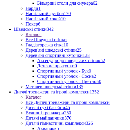
Більярдні столи для снукера
62
Нарди
1
Настільний футбол
170
Настільний хокей
10
Покер
6
Шведські стінки
342
Каталог
Все Шведські стінки
Гладіаторська сітка
10
Дерев'яні шведські стінки
25
Дерев'яні спортивні куточки
138
Аксесуари до шведських стінок
52
Детские прыгунки
0
Спортивный уголок - Бук
0
Спортивный уголок - Сосна
2
Спортивный уголок - Цветной
0
Металеві шведські стінки
135
Дитячі тренажери та ігрові комплекси
1352
Каталог
Все Дитячі тренажери та ігрові комплекси
Дитячі сухі басейни
45
Вуличні тренажери
250
Дитячі майданчики
370
Дитячі гімнастичні комплекси
326
Аквапарк
5