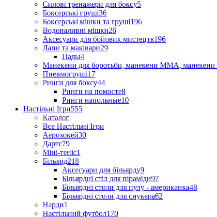
Силові тренажери для боксу
5
Боксерські груші
36
Боксерські мішки та груші
196
Водоналивні мішки
26
Аксесуари для бойових мистецтв
196
Лапи та маківари
29
Пады
4
Манекени для боротьби, манекени ММА, манекени 
Пневмогруші
17
Ринги для боксу
44
Ринги на помосте
8
Ринги напольные
10
Настільні Ігри
555
Каталог
Все Настільні Ігри
Аерохокей
30
Дартс
79
Міні-теніс
1
Більярд
218
Аксесуари для більярду
9
Більярдні стіл для піраміди
97
Більярдні столи для пулу - американка
48
Більярдні столи для снукера
62
Нарди
1
Настільний футбол
170