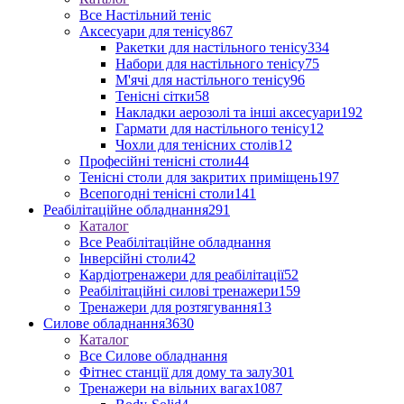
Все Настільний теніс
Аксесуари для тенісу
867
Ракетки для настільного тенісу
334
Набори для настільного тенісу
75
М'ячі для настільного тенісу
96
Тенісні сітки
58
Накладки аерозолі та інші аксесуари
192
Гармати для настільного тенісу
12
Чохли для тенісних столів
12
Професійні тенісні столи
44
Тенісні столи для закритих приміщень
197
Всепогодні тенісні столи
141
Реабілітаційне обладнання
291
Каталог
Все Реабілітаційне обладнання
Інверсійні столи
42
Кардіотренажери для реабілітації
52
Реабілітаційні силові тренажери
159
Тренажери для розтягування
13
Силове обладнання
3630
Каталог
Все Силове обладнання
Фітнес станції для дому та залу
301
Тренажери на вільних вагах
1087