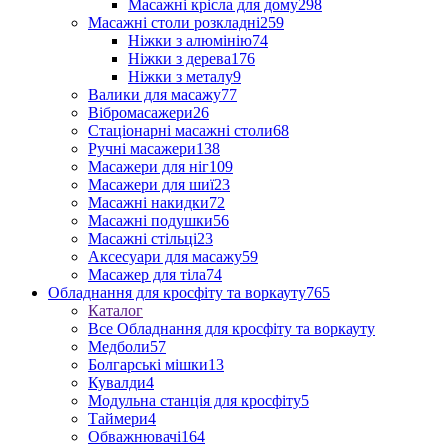
Масажні крісла для дому
298
Масажні столи розкладні
259
Ніжки з алюмінію
74
Ніжки з дерева
176
Ніжки з металу
9
Валики для масажу
77
Вібромасажери
26
Стаціонарні масажні столи
68
Ручні масажери
138
Масажери для ніг
109
Масажери для шиї
23
Масажні накидки
72
Масажні подушки
56
Масажні стільці
23
Аксесуари для масажу
59
Масажер для тіла
74
Обладнання для кросфіту та воркауту
765
Каталог
Все Обладнання для кросфіту та воркауту
Медболи
57
Болгарські мішки
13
Кувалди
4
Модульна станція для кросфіту
5
Таймери
4
Обважнювачі
164