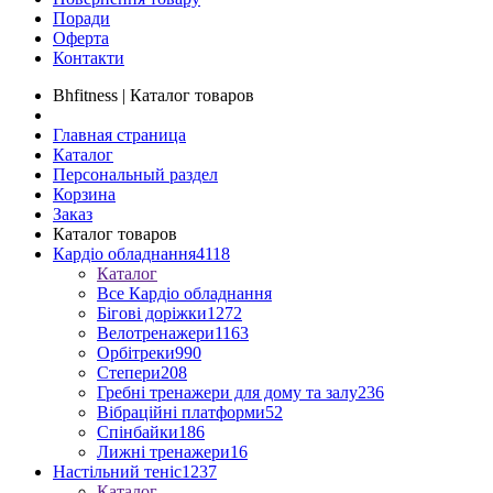
Поради
Оферта
Контакти
Bhfitness | Каталог товаров
Главная страница
Каталог
Персональный раздел
Корзина
Заказ
Каталог товаров
Кардіо обладнання
4118
Каталог
Все Кардіо обладнання
Бігові доріжки
1272
Велотренажери
1163
Орбітреки
990
Степери
208
Гребні тренажери для дому та залу
236
Вібраційні платформи
52
Спінбайки
186
Лижні тренажери
16
Настільний теніс
1237
Каталог