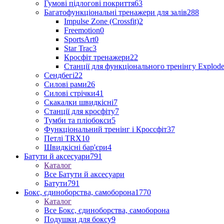
Гумові підлогові покриття
63
Багатофункціональні тренажери для залів
288
Impulse Zone (Crossfit)
2
Freemotion
0
SportsArt
0
Star Trac
3
Кросфіт тренажери
22
Станції для функціонального тренінгу Explod
Сендбегі
22
Силові рами
26
Силові стрічки
41
Скакалки швидкісні
7
Станції для кросфіту
7
Тумби та пліобокси
5
Функціональний тренінг і Кроссфіт
37
Петлі TRX
10
Швидкісні бар'єри
4
Батути й аксесуари
791
Каталог
Все Батути й аксесуари
Батути
791
Бокс, єдиноборства, самоборона
1770
Каталог
Все Бокс, єдиноборства, самоборона
Подушки для боксу
9