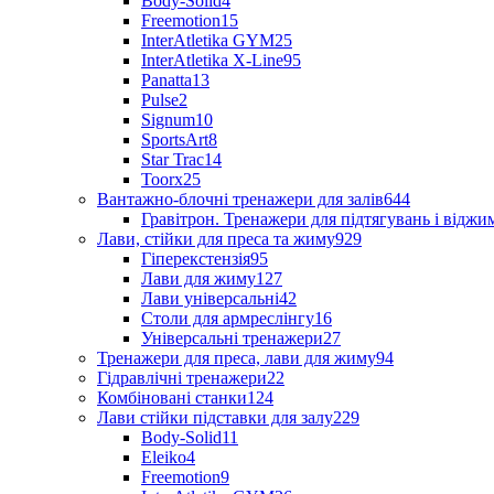
Body-Solid
4
Freemotion
15
InterAtletika GYM
25
InterAtletika X-Line
95
Panatta
13
Pulse
2
Signum
10
SportsArt
8
Star Trac
14
Toorx
25
Вантажно-блочні тренажери для залів
644
Гравітрон. Тренажери для підтягувань і відж
Лави, стійки для преса та жиму
929
Гіперекстензія
95
Лави для жиму
127
Лави універсальні
42
Столи для армреслінгу
16
Універсальні тренажери
27
Тренажери для преса, лави для жиму
94
Гідравлічні тренажери
22
Комбіновані станки
124
Лави стійки підставки для залу
229
Body-Solid
11
Eleiko
4
Freemotion
9