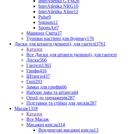
InterAtletika GYM
26
InterAtletika NRG
10
InterAtletika Xline
12
Pulse
9
Signum
12
SportsArt
7
Машини Сміта
37
Турніки настінні для будинку
176
Диски для штанги (млинці), для гантелі
3761
Каталог
Все Диски для штанги (млинці), для гантелі
Диски
566
Гантелі
1365
Грифи
416
Штанги
437
Гирі
293
Замки для грифів
66
Набори лава та штанга
44
Опції до тренажерів
287
Підставки та стійки для дисків
287
Масаж
1318
Каталог
Все Масаж
Масажні крісла
314
Вендингові масажні крісла
13