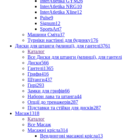
InterAtletika GYM
26
InterAtletika NRG
10
InterAtletika Xline
12
Pulse
9
Signum
12
SportsArt
7
Машини Сміта
37
Турніки настінні для будинку
176
Диски для штанги (млинці), для гантелі
3761
Каталог
Все Диски для штанги (млинці), для гантелі
Диски
566
Гантелі
1365
Грифи
416
Штанги
437
Гирі
293
Замки для грифів
66
Набори лава та штанга
44
Опції до тренажерів
287
Підставки та стійки для дисків
287
Масаж
1318
Каталог
Все Масаж
Масажні крісла
314
Вендингові масажні крісла
13