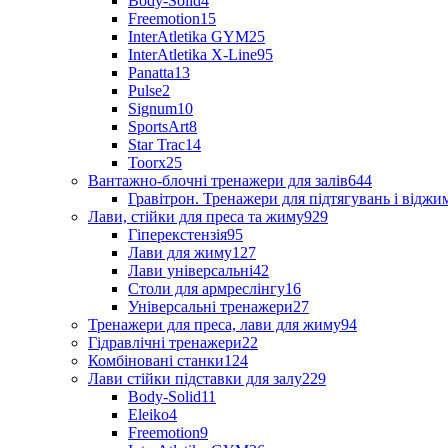
Body-Solid
4
Freemotion
15
InterAtletika GYM
25
InterAtletika X-Line
95
Panatta
13
Pulse
2
Signum
10
SportsArt
8
Star Trac
14
Toorx
25
Вантажно-блочні тренажери для залів
644
Гравітрон. Тренажери для підтягувань і відж
Лави, стійки для преса та жиму
929
Гіперекстензія
95
Лави для жиму
127
Лави універсальні
42
Столи для армреслінгу
16
Універсальні тренажери
27
Тренажери для преса, лави для жиму
94
Гідравлічні тренажери
22
Комбіновані станки
124
Лави стійки підставки для залу
229
Body-Solid
11
Eleiko
4
Freemotion
9