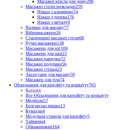
Масажні крісла для дому
298
Масажні столи розкладні
259
Ніжки з алюмінію
74
Ніжки з дерева
176
Ніжки з металу
9
Валики для масажу
77
Вібромасажери
26
Стаціонарні масажні столи
68
Ручні масажери
138
Масажери для ніг
109
Масажери для шиї
23
Масажні накидки
72
Масажні подушки
56
Масажні стільці
23
Аксесуари для масажу
59
Масажер для тіла
74
Обладнання для кросфіту та воркауту
765
Каталог
Все Обладнання для кросфіту та воркауту
Медболи
57
Болгарські мішки
13
Кувалди
4
Модульна станція для кросфіту
5
Таймери
4
Обважнювачі
164