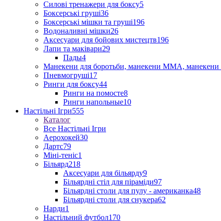
Силові тренажери для боксу
5
Боксерські груші
36
Боксерські мішки та груші
196
Водоналивні мішки
26
Аксесуари для бойових мистецтв
196
Лапи та маківари
29
Пады
4
Манекени для боротьби, манекени ММА, манекени 
Пневмогруші
17
Ринги для боксу
44
Ринги на помосте
8
Ринги напольные
10
Настільні Ігри
555
Каталог
Все Настільні Ігри
Аерохокей
30
Дартс
79
Міні-теніс
1
Більярд
218
Аксесуари для більярду
9
Більярдні стіл для піраміди
97
Більярдні столи для пулу - американка
48
Більярдні столи для снукера
62
Нарди
1
Настільний футбол
170