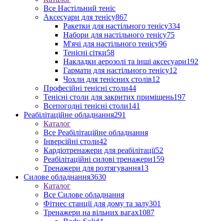
Все Настільний теніс
Аксесуари для тенісу
867
Ракетки для настільного тенісу
334
Набори для настільного тенісу
75
М'ячі для настільного тенісу
96
Тенісні сітки
58
Накладки аерозолі та інші аксесуари
192
Гармати для настільного тенісу
12
Чохли для тенісних столів
12
Професійні тенісні столи
44
Тенісні столи для закритих приміщень
197
Всепогодні тенісні столи
141
Реабілітаційне обладнання
291
Каталог
Все Реабілітаційне обладнання
Інверсійні столи
42
Кардіотренажери для реабілітації
52
Реабілітаційні силові тренажери
159
Тренажери для розтягування
13
Силове обладнання
3630
Каталог
Все Силове обладнання
Фітнес станції для дому та залу
301
Тренажери на вільних вагах
1087