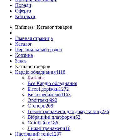
Поради
Оферта
Контакти
Bhfitness | Каталог товаров
Главная страница
Каталог
Персональный раздел
Корзина
Заказ
Каталог товаров
Кардіо обладнання
4118
Каталог
Все Кардіо обладнання
Бігові доріжки
1272
Велотренажери
1163
Орбітреки
990
Степери
208
Гребні тренажери для дому та залу
236
Вібраційні платформи
52
Спінбайки
186
Лижні тренажери
16
Настільний теніс
1237
Каталог