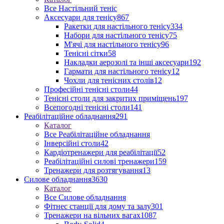
Все Настільний теніс
Аксесуари для тенісу
867
Ракетки для настільного тенісу
334
Набори для настільного тенісу
75
М'ячі для настільного тенісу
96
Тенісні сітки
58
Накладки аерозолі та інші аксесуари
192
Гармати для настільного тенісу
12
Чохли для тенісних столів
12
Професійні тенісні столи
44
Тенісні столи для закритих приміщень
197
Всепогодні тенісні столи
141
Реабілітаційне обладнання
291
Каталог
Все Реабілітаційне обладнання
Інверсійні столи
42
Кардіотренажери для реабілітації
52
Реабілітаційні силові тренажери
159
Тренажери для розтягування
13
Силове обладнання
3630
Каталог
Все Силове обладнання
Фітнес станції для дому та залу
301
Тренажери на вільних вагах
1087