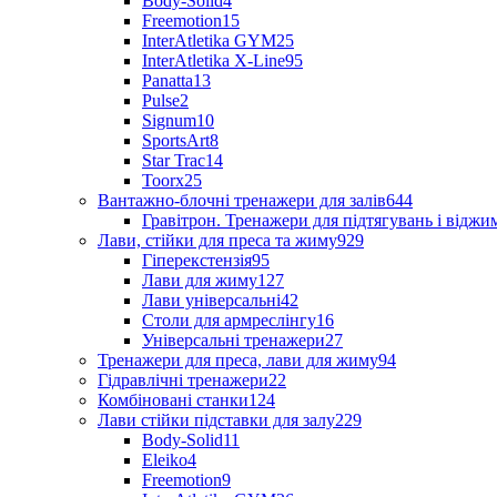
Body-Solid
4
Freemotion
15
InterAtletika GYM
25
InterAtletika X-Line
95
Panatta
13
Pulse
2
Signum
10
SportsArt
8
Star Trac
14
Toorx
25
Вантажно-блочні тренажери для залів
644
Гравітрон. Тренажери для підтягувань і відж
Лави, стійки для преса та жиму
929
Гіперекстензія
95
Лави для жиму
127
Лави універсальні
42
Столи для армреслінгу
16
Універсальні тренажери
27
Тренажери для преса, лави для жиму
94
Гідравлічні тренажери
22
Комбіновані станки
124
Лави стійки підставки для залу
229
Body-Solid
11
Eleiko
4
Freemotion
9