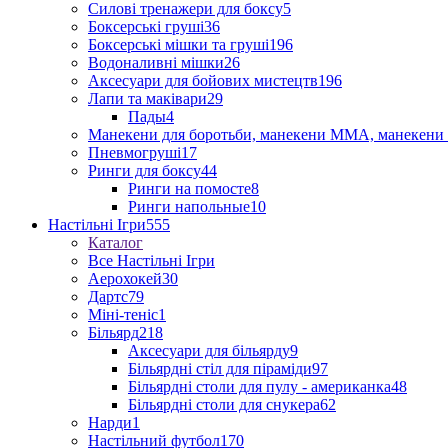
Силові тренажери для боксу
5
Боксерські груші
36
Боксерські мішки та груші
196
Водоналивні мішки
26
Аксесуари для бойових мистецтв
196
Лапи та маківари
29
Пады
4
Манекени для боротьби, манекени ММА, манекени 
Пневмогруші
17
Ринги для боксу
44
Ринги на помосте
8
Ринги напольные
10
Настільні Ігри
555
Каталог
Все Настільні Ігри
Аерохокей
30
Дартс
79
Міні-теніс
1
Більярд
218
Аксесуари для більярду
9
Більярдні стіл для піраміди
97
Більярдні столи для пулу - американка
48
Більярдні столи для снукера
62
Нарди
1
Настільний футбол
170