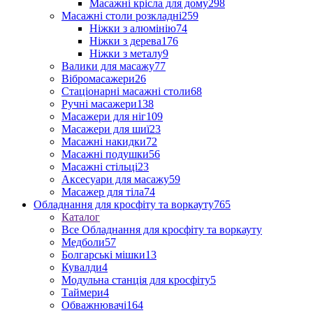
Масажні крісла для дому
298
Масажні столи розкладні
259
Ніжки з алюмінію
74
Ніжки з дерева
176
Ніжки з металу
9
Валики для масажу
77
Вібромасажери
26
Стаціонарні масажні столи
68
Ручні масажери
138
Масажери для ніг
109
Масажери для шиї
23
Масажні накидки
72
Масажні подушки
56
Масажні стільці
23
Аксесуари для масажу
59
Масажер для тіла
74
Обладнання для кросфіту та воркауту
765
Каталог
Все Обладнання для кросфіту та воркауту
Медболи
57
Болгарські мішки
13
Кувалди
4
Модульна станція для кросфіту
5
Таймери
4
Обважнювачі
164