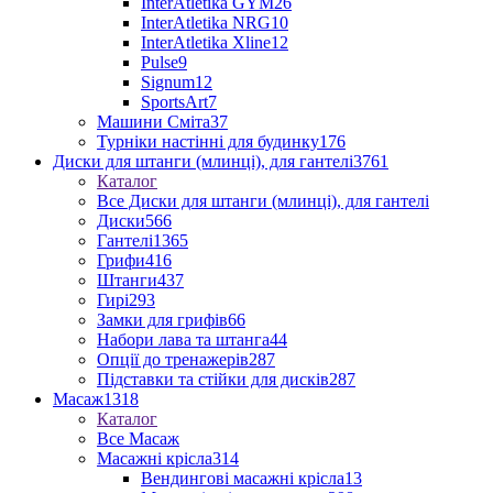
InterAtletika GYM
26
InterAtletika NRG
10
InterAtletika Xline
12
Pulse
9
Signum
12
SportsArt
7
Машини Сміта
37
Турніки настінні для будинку
176
Диски для штанги (млинці), для гантелі
3761
Каталог
Все Диски для штанги (млинці), для гантелі
Диски
566
Гантелі
1365
Грифи
416
Штанги
437
Гирі
293
Замки для грифів
66
Набори лава та штанга
44
Опції до тренажерів
287
Підставки та стійки для дисків
287
Масаж
1318
Каталог
Все Масаж
Масажні крісла
314
Вендингові масажні крісла
13