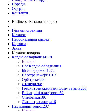
Поради
Оферта
Контакти
Bhfitness | Каталог товаров
Главная страница
Каталог
Персональный раздел
Корзина
Заказ
Каталог товаров
Кардіо обладнання
4118
Каталог
Все Кардіо обладнання
Бігові доріжки
1272
Велотренажери
1163
Орбітреки
990
Степери
208
Гребні тренажери для дому та залу
236
Вібраційні платформи
52
Спінбайки
186
Лижні тренажери
16
Настільний теніс
1237
Каталог