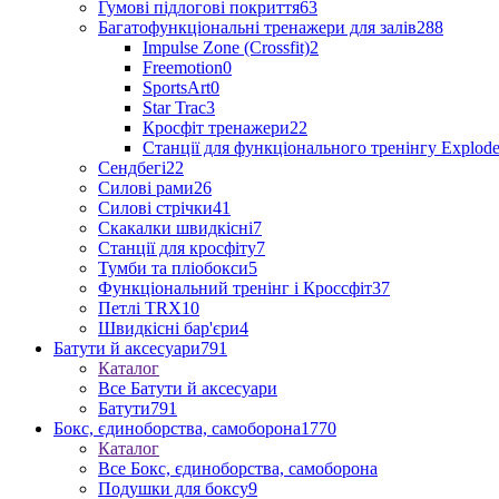
Гумові підлогові покриття
63
Багатофункціональні тренажери для залів
288
Impulse Zone (Crossfit)
2
Freemotion
0
SportsArt
0
Star Trac
3
Кросфіт тренажери
22
Станції для функціонального тренінгу Explod
Сендбегі
22
Силові рами
26
Силові стрічки
41
Скакалки швидкісні
7
Станції для кросфіту
7
Тумби та пліобокси
5
Функціональний тренінг і Кроссфіт
37
Петлі TRX
10
Швидкісні бар'єри
4
Батути й аксесуари
791
Каталог
Все Батути й аксесуари
Батути
791
Бокс, єдиноборства, самоборона
1770
Каталог
Все Бокс, єдиноборства, самоборона
Подушки для боксу
9