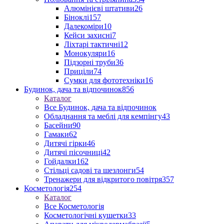
Алюмінієві штативи
26
Біноклі
157
Далекоміри
10
Кейси захисні
7
Ліхтарі тактичні
12
Монокуляри
16
Підзорні труби
36
Приціли
74
Сумки для фототехніки
16
Будинок, дача та відпочинок
856
Каталог
Все Будинок, дача та відпочинок
Обладнання та меблі для кемпінгу
43
Басейни
90
Гамаки
62
Дитячі гірки
46
Дитячі пісочниці
42
Гойдалки
162
Стільці садові та шезлонги
54
Тренажери для відкритого повітря
357
Косметологія
254
Каталог
Все Косметологія
Косметологічні кушетки
33