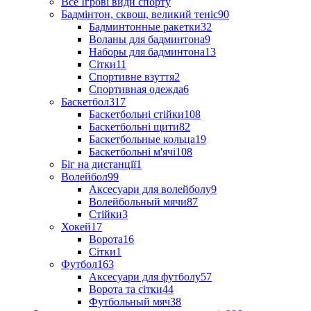
Все Ігрові види спорту
Бадмінтон, сквош, великий теніс
90
Бадминтонные ракетки
32
Воланы для бадминтона
9
Наборы для бадминтона
13
Сітки
11
Спортивне взуття
2
Спортивная одежда
6
Баскетбол
317
Баскетбольні стійки
108
Баскетбольні щити
82
Баскетбольные кольца
19
Баскетбольні м'ячі
108
Біг на дистанції
1
Волейбол
99
Аксесуари для волейболу
9
Волейбольный мячи
87
Стійки
3
Хокей
17
Ворота
16
Сітки
1
Футбол
163
Аксесуари для футболу
57
Ворота та сітки
44
Футбольный мяч
38