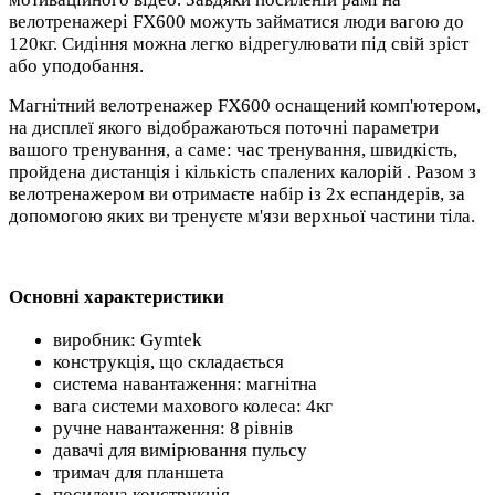
велотренажері FX600 можуть займатися люди вагою до
120кг. Сидіння можна легко відрегулювати під свій зріст
або уподобання.
Магнітний велотренажер FX600 оснащений комп'ютером,
на дисплеї якого відображаються поточні параметри
вашого тренування, а саме: час тренування, швидкість,
пройдена дистанція і кількість спалених калорій . Разом з
велотренажером ви отримаєте набір із 2х еспандерів, за
допомогою яких ви тренуєте м'язи верхньої частини тіла.
Основні характеристики
виробник: Gymtek
конструкція, що складається
система навантаження: магнітна
вага системи махового колеса: 4кг
ручне навантаження: 8 рівнів
давачі для вимірювання пульсу
тримач для планшета
посилена конструкція