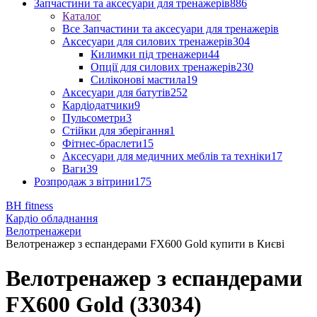
Запчастини та аксесуари для тренажерів
886
Каталог
Все Запчастини та аксесуари для тренажерів
Аксесуари для силових тренажерів
304
Килимки під тренажери
44
Опції для силових тренажерів
230
Силіконові мастила
19
Аксесуари для батутів
252
Кардіодатчики
9
Пульсометри
3
Стійки для зберігання
1
Фітнес-браслети
15
Аксесуари для медичних меблів та техніки
17
Ваги
39
Розпродаж з вітрини
175
BH fitness
Кардіо обладнання
Велотренажери
Велотренажер з еспандерами FX600 Gold купити в Києві
Велотренажер з еспандерами
FX600 Gold (33034)