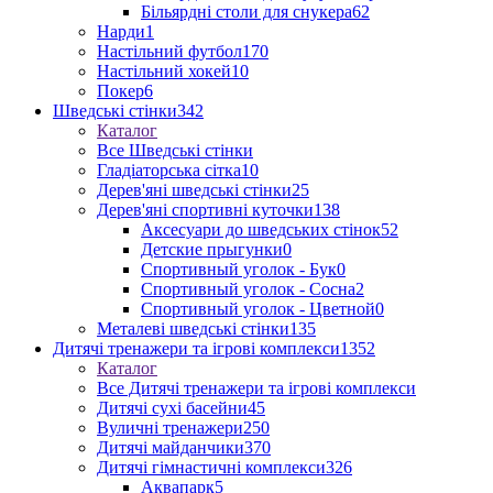
Більярдні столи для снукера
62
Нарди
1
Настільний футбол
170
Настільний хокей
10
Покер
6
Шведські стінки
342
Каталог
Все Шведські стінки
Гладіаторська сітка
10
Дерев'яні шведські стінки
25
Дерев'яні спортивні куточки
138
Аксесуари до шведських стінок
52
Детские прыгунки
0
Спортивный уголок - Бук
0
Спортивный уголок - Сосна
2
Спортивный уголок - Цветной
0
Металеві шведські стінки
135
Дитячі тренажери та ігрові комплекси
1352
Каталог
Все Дитячі тренажери та ігрові комплекси
Дитячі сухі басейни
45
Вуличні тренажери
250
Дитячі майданчики
370
Дитячі гімнастичні комплекси
326
Аквапарк
5