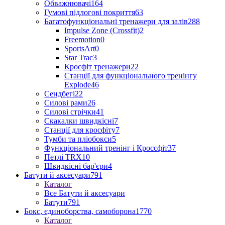
Обважнювачі
164
Гумові підлогові покриття
63
Багатофункціональні тренажери для залів
288
Impulse Zone (Crossfit)
2
Freemotion
0
SportsArt
0
Star Trac
3
Кросфіт тренажери
22
Станції для функціонального тренінгу
Explode
46
Сендбегі
22
Силові рами
26
Силові стрічки
41
Скакалки швидкісні
7
Станції для кросфіту
7
Тумби та пліобокси
5
Функціональний тренінг і Кроссфіт
37
Петлі TRX
10
Швидкісні бар'єри
4
Батути й аксесуари
791
Каталог
Все Батути й аксесуари
Батути
791
Бокс, єдиноборства, самоборона
1770
Каталог