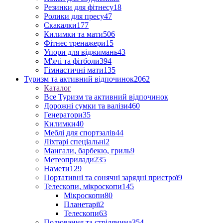
Резинки для фітнесу
18
Ролики для пресу
47
Скакалки
177
Килимки та мати
506
Фітнес тренажери
15
Упори для віджимань
43
М'ячі та фітболи
394
Гімнастичні мати
135
Туризм та активний відпочинок
2062
Каталог
Все Туризм та активний відпочинок
Дорожні сумки та валізи
460
Генератори
35
Килимки
40
Меблі для спортзалів
44
Ліхтарі спеціальні
2
Мангали, барбекю, гриль
9
Метеоприлади
235
Намети
129
Портативні та сонячні зарядні пристрої
9
Телескопи, мікроскопи
145
Мікроскопи
80
Планетарії
2
Телескопи
63
Полювання та стрілянина
354