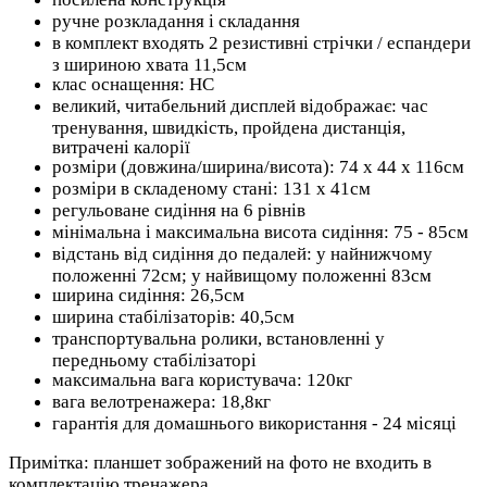
ручне розкладання і складання
в комплект входять 2 резистивні стрічки / еспандери
з шириною хвата 11,5см
клас оснащення: HC
великий, читабельний дисплей відображає: час
тренування, швидкість, пройдена дистанція,
витрачені калорії
розміри (довжина/ширина/висота): 74 х 44 х 116см
розміри в складеному стані: 131 х 41см
регульоване сидіння на 6 рівнів
мінімальна і максимальна висота сидіння: 75 - 85см
відстань від сидіння до педалей: у найнижчому
положенні 72см; у найвищому положенні 83см
ширина сидіння: 26,5см
ширина стабілізаторів: 40,5см
транспортувальна ролики, встановленні у
передньому стабілізаторі
максимальна вага користувача: 120кг
вага велотренажера: 18,8кг
гарантія для домашнього використання - 24 місяці
Примітка: планшет зображений на фото не входить в
комплектацію тренажера.