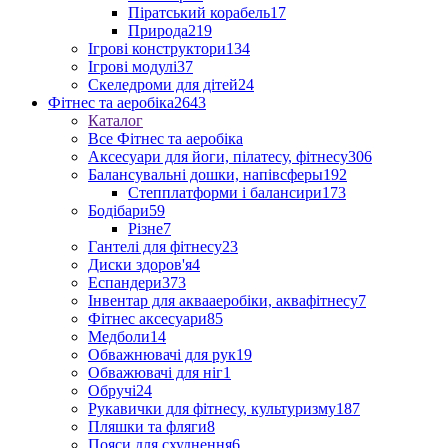
Піратський корабель
17
Природа
219
Ігрові конструктори
134
Ігрові модулі
37
Скеледроми для дітей
24
Фітнес та аеробіка
2643
Каталог
Все Фітнес та аеробіка
Аксесуари для йоги, пілатесу, фітнесу
306
Балансувальні дошки, напівсферы
192
Степплатформи і балансири
173
Бодібари
59
Різне
7
Гантелі для фітнесу
23
Диски здоров'я
4
Еспандери
373
Інвентар для аквааеробіки, аквафітнесу
7
Фітнес аксесуари
85
Медболи
14
Обважнювачі для рук
19
Обважювачі для ніг
1
Обручі
24
Рукавички для фітнесу, культуризму
187
Пляшки та фляги
8
Пояси для схуднення
6