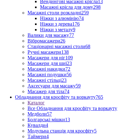
Вендингові масажні крісла
13
Масажні крісла для дому
298
Масажні столи розкладні
259
Ніжки з алюмінію
74
Ніжки з дерева
176
Ніжки з металу
9
Валики для масажу
77
Вібромасажери
26
Стаціонарні масажні столи
68
Ручні масажери
138
Масажери для ніг
109
Масажери для шиї
23
Масажні накидки
72
Масажні подушки
56
Масажні стільці
23
Аксесуари для масажу
59
Масажер для тіла
74
Обладнання для кросфіту та воркауту
765
Каталог
Все Обладнання для кросфіту та воркауту
Медболи
57
Болгарські мішки
13
Кувалди
4
Модульна станція для кросфіту
5
Таймери
4