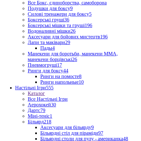
Все Бокс, єдиноборства, самоборона
Подушки для боксу
9
Силові тренажери для боксу
5
Боксерські груші
36
Боксерські мішки та груші
196
Водоналивні мішки
26
Аксесуари для бойових мистецтв
196
Лапи та маківари
29
Пады
4
Манекени для боротьби, манекени ММА,
манекени борцівські
26
Пневмогруші
17
Ринги для боксу
44
Ринги на помосте
8
Ринги напольные
10
Настільні Ігри
555
Каталог
Все Настільні Ігри
Аерохокей
30
Дартс
79
Міні-теніс
1
Більярд
218
Аксесуари для більярду
9
Більярдні стіл для піраміди
97
Більярдні столи для пулу - американка
48