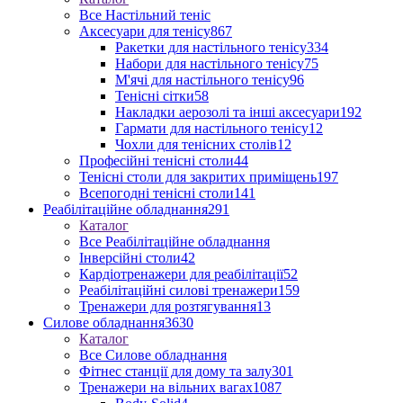
Все Настільний теніс
Аксесуари для тенісу
867
Ракетки для настільного тенісу
334
Набори для настільного тенісу
75
М'ячі для настільного тенісу
96
Тенісні сітки
58
Накладки аерозолі та інші аксесуари
192
Гармати для настільного тенісу
12
Чохли для тенісних столів
12
Професійні тенісні столи
44
Тенісні столи для закритих приміщень
197
Всепогодні тенісні столи
141
Реабілітаційне обладнання
291
Каталог
Все Реабілітаційне обладнання
Інверсійні столи
42
Кардіотренажери для реабілітації
52
Реабілітаційні силові тренажери
159
Тренажери для розтягування
13
Силове обладнання
3630
Каталог
Все Силове обладнання
Фітнес станції для дому та залу
301
Тренажери на вільних вагах
1087