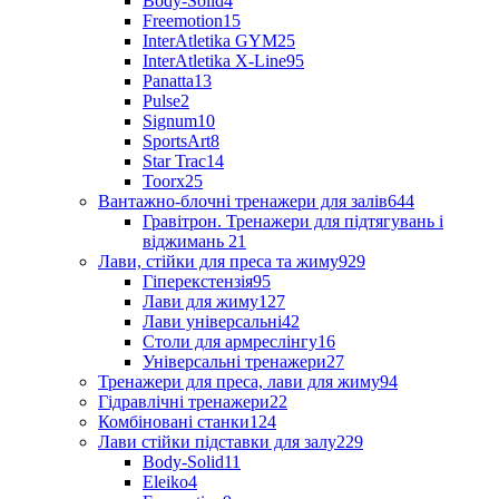
Body-Solid
4
Freemotion
15
InterAtletika GYM
25
InterAtletika X-Line
95
Panatta
13
Pulse
2
Signum
10
SportsArt
8
Star Trac
14
Toorx
25
Вантажно-блочні тренажери для залів
644
Гравітрон. Тренажери для підтягувань і
віджимань
21
Лави, стійки для преса та жиму
929
Гіперекстензія
95
Лави для жиму
127
Лави універсальні
42
Столи для армреслінгу
16
Універсальні тренажери
27
Тренажери для преса, лави для жиму
94
Гідравлічні тренажери
22
Комбіновані станки
124
Лави стійки підставки для залу
229
Body-Solid
11
Eleiko
4