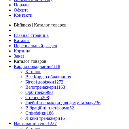
Поради
Оферта
Контакти
Bhfitness | Каталог товаров
Главная страница
Каталог
Персональный раздел
Корзина
Заказ
Каталог товаров
Кардіо обладнання
4118
Каталог
Все Кардіо обладнання
Бігові доріжки
1272
Велотренажери
1163
Орбітреки
990
Степери
208
Гребні тренажери для дому та залу
236
Вібраційні платформи
52
Спінбайки
186
Лижні тренажери
16
Настільний теніс
1237
Каталог