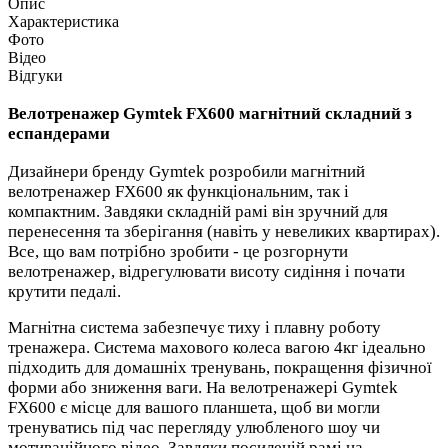
Опис
Характеристика
Фото
Відео
Відгуки
Велотренажер Gymtek FX600 магнітний складний з
еспандерами
Дизайнери бренду Gymtek розробили магнітний
велотренажер FX600 як функціональним, так і
компактним. Завдяки складній рамі він зручний для
перенесення та зберігання (навіть у невеликих квартирах).
Все, що вам потрібно зробити - це розгорнути
велотренажер, відрегулювати висоту сидіння і почати
крутити педалі.
Магнітна система забезпечує тиху і плавну роботу
тренажера. Система махового колеса вагою 4кг ідеально
підходить для домашніх тренувань, покращення фізичної
форми або зниження ваги. На велотренажері Gymtek
FX600 є місце для вашого планшета, щоб ви могли
тренуватись під час перегляду улюбленого шоу чи
мотиваційного відео. Завдяки посиленій рамі на