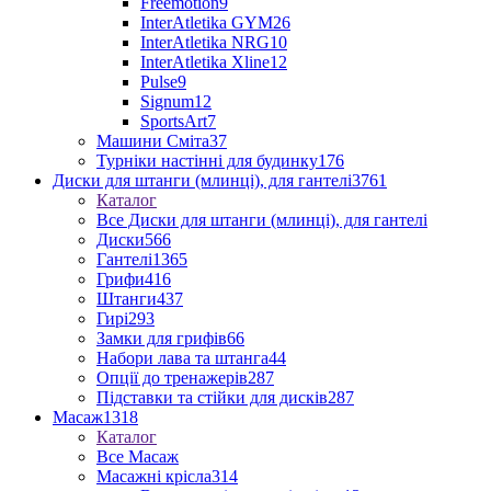
Freemotion
9
InterAtletika GYM
26
InterAtletika NRG
10
InterAtletika Xline
12
Pulse
9
Signum
12
SportsArt
7
Машини Сміта
37
Турніки настінні для будинку
176
Диски для штанги (млинці), для гантелі
3761
Каталог
Все Диски для штанги (млинці), для гантелі
Диски
566
Гантелі
1365
Грифи
416
Штанги
437
Гирі
293
Замки для грифів
66
Набори лава та штанга
44
Опції до тренажерів
287
Підставки та стійки для дисків
287
Масаж
1318
Каталог
Все Масаж
Масажні крісла
314