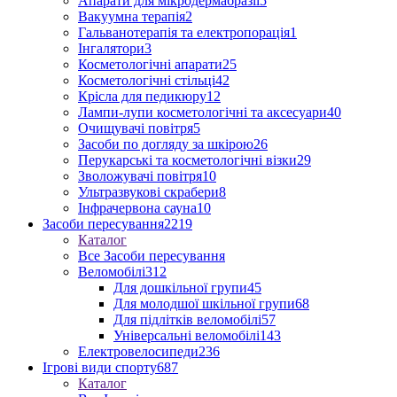
Апарати для мікродермабразії
5
Вакуумна терапія
2
Гальванотерапія та електропорація
1
Інгалятори
3
Косметологічні апарати
25
Косметологічні стільці
42
Крісла для педикюру
12
Лампи-лупи косметологічні та аксесуари
40
Очищувачі повітря
5
Засоби по догляду за шкірою
26
Перукарські та косметологічні візки
29
Зволожувачі повітря
10
Ультразвукові скрабери
8
Інфрачервона сауна
10
Засоби пересування
2219
Каталог
Все Засоби пересування
Веломобілі
312
Для дошкільної групи
45
Для молодшої шкільної групи
68
Для підлітків веломобілі
57
Універсальні веломобілі
143
Електровелосипеди
236
Ігрові види спорту
687
Каталог