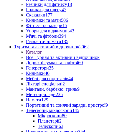
Резинки для фітнесу
18
Ролики для пресу
47
Скакалки
177
Килимки та мати
506
Фітнес тренажери
15
Упори для віджимань
43
М'ячі та фітболи
394
Гімнастичні мати
135
Туризм та активний відпочинок
2062
Каталог
Все Туризм та активний відпочинок
Дорожні сумки та валізи
460
Генератори
35
Килимки
40
Меблі для спортзалів
44
Ліхтарі спеціальні
2
Мангали, барбекю, гриль
9
Метеоприлади
235
Намети
129
Портативні та сонячні зарядні пристрої
9
Телескопи, мікроскопи
145
Мікроскопи
80
Планетарії
2
Телескопи
63
Полювання та стрілянина
354