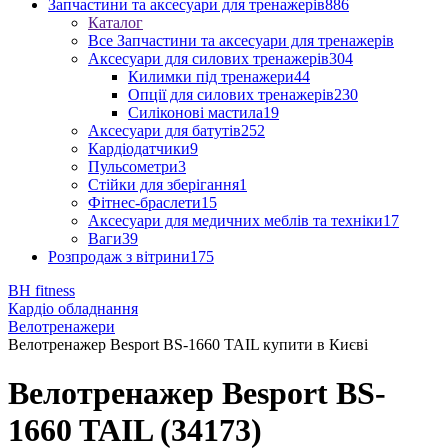
Запчастини та аксесуари для тренажерів
886
Каталог
Все Запчастини та аксесуари для тренажерів
Аксесуари для силових тренажерів
304
Килимки під тренажери
44
Опції для силових тренажерів
230
Силіконові мастила
19
Аксесуари для батутів
252
Кардіодатчики
9
Пульсометри
3
Стійки для зберігання
1
Фітнес-браслети
15
Аксесуари для медичних меблів та техніки
17
Ваги
39
Розпродаж з вітрини
175
BH fitness
Кардіо обладнання
Велотренажери
Велотренажер Besport BS-1660 TAIL купити в Києві
Велотренажер Besport BS-
1660 TAIL (34173)