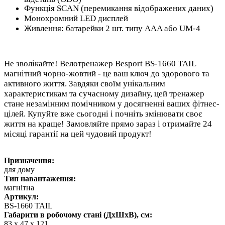
Функція SCAN (перемикання відображених даних)
Монохромний LED дисплей
Живлення: батарейки 2 шт. типу AAA або UM-4
Не зволікайте! Велотренажер Besport BS-1660 TAIL
магнітний чорно-жовтий - це ваш ключ до здорового та
активного життя. Завдяки своїм унікальним
характеристикам та сучасному дизайну, цей тренажер
стане незамінним помічником у досягненні ваших фітнес-
цілей. Купуйте вже сьогодні і почніть змінювати своє
життя на краще! Замовляйте прямо зараз і отримайте 24
місяці гарантії на цей чудовий продукт!
Призначення:
для дому
Тип навантаження:
магнітна
Артикул:
BS-1660 TAIL
Габарити в робочому стані (ДхШхВ), см:
83 х 47 х 121