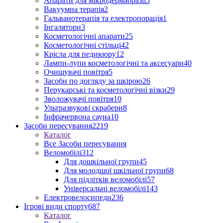
Апарати для мікродермабразії
5
Вакуумна терапія
2
Гальванотерапія та електропорація
1
Інгалятори
3
Косметологічні апарати
25
Косметологічні стільці
42
Крісла для педикюру
12
Лампи-лупи косметологічні та аксесуари
40
Очищувачі повітря
5
Засоби по догляду за шкірою
26
Перукарські та косметологічні візки
29
Зволожувачі повітря
10
Ультразвукові скрабери
8
Інфрачервона сауна
10
Засоби пересування
2219
Каталог
Все Засоби пересування
Веломобілі
312
Для дошкільної групи
45
Для молодшої шкільної групи
68
Для підлітків веломобілі
57
Універсальні веломобілі
143
Електровелосипеди
236
Ігрові види спорту
687
Каталог