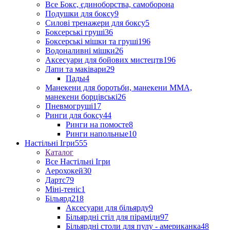
Все Бокс, єдиноборства, самоборона
Подушки для боксу
9
Силові тренажери для боксу
5
Боксерські груші
36
Боксерські мішки та груші
196
Водоналивні мішки
26
Аксесуари для бойових мистецтв
196
Лапи та маківари
29
Пады
4
Манекени для боротьби, манекени ММА,
манекени борцівські
26
Пневмогруші
17
Ринги для боксу
44
Ринги на помосте
8
Ринги напольные
10
Настільні Ігри
555
Каталог
Все Настільні Ігри
Аерохокей
30
Дартс
79
Міні-теніс
1
Більярд
218
Аксесуари для більярду
9
Більярдні стіл для піраміди
97
Більярдні столи для пулу - американка
48