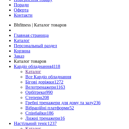
Поради
Оферта
Контакти
Bhfitness | Каталог товаров
Главная страница
Каталог
Персональный раздел
Корзина
Заказ
Каталог товаров
Кардіо обладнання
4118
Каталог
Все Кардіо обладнання
Бігові доріжки
1272
Велотренажери
1163
Орбітреки
990
Степери
208
Гребні тренажери для дому та залу
236
Вібраційні платформи
52
Спінбайки
186
Лижні тренажери
16
Настільний теніс
1237
Каталог