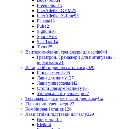
Body-Solid
4
Freemotion
15
InterAtletika GYM
25
InterAtletika X-Line
95
Panatta
13
Pulse
2
Signum
10
SportsArt
8
Star Trac
14
Toorx
25
Вантажно-блочні тренажери для залів
644
Гравітрон. Тренажери для підтягувань і
віджимань
21
Лави, стійки для преса та жиму
929
Гіперекстензія
95
Лави для жиму
127
Лави універсальні
42
Столи для армреслінгу
16
Універсальні тренажери
27
Тренажери для преса, лави для жиму
94
Гідравлічні тренажери
22
Комбіновані станки
124
Лави стійки підставки для залу
229
Body-Solid
11
Eleiko
4