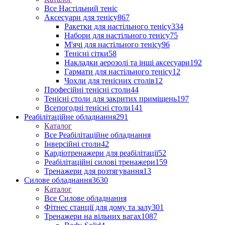
Все Настільний теніс
Аксесуари для тенісу
867
Ракетки для настільного тенісу
334
Набори для настільного тенісу
75
М'ячі для настільного тенісу
96
Тенісні сітки
58
Накладки аерозолі та інші аксесуари
192
Гармати для настільного тенісу
12
Чохли для тенісних столів
12
Професійні тенісні столи
44
Тенісні столи для закритих приміщень
197
Всепогодні тенісні столи
141
Реабілітаційне обладнання
291
Каталог
Все Реабілітаційне обладнання
Інверсійні столи
42
Кардіотренажери для реабілітації
52
Реабілітаційні силові тренажери
159
Тренажери для розтягування
13
Силове обладнання
3630
Каталог
Все Силове обладнання
Фітнес станції для дому та залу
301
Тренажери на вільних вагах
1087