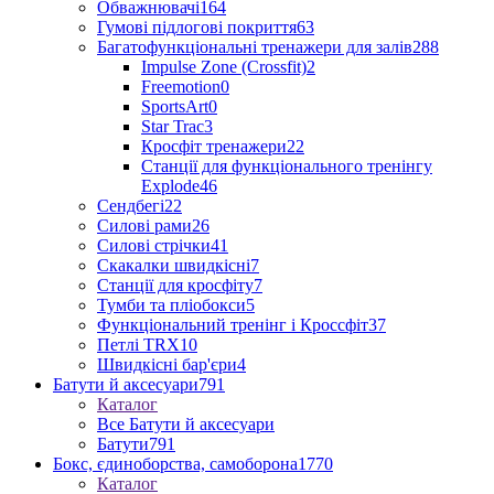
Обважнювачі
164
Гумові підлогові покриття
63
Багатофункціональні тренажери для залів
288
Impulse Zone (Crossfit)
2
Freemotion
0
SportsArt
0
Star Trac
3
Кросфіт тренажери
22
Станції для функціонального тренінгу
Explode
46
Сендбегі
22
Силові рами
26
Силові стрічки
41
Скакалки швидкісні
7
Станції для кросфіту
7
Тумби та пліобокси
5
Функціональний тренінг і Кроссфіт
37
Петлі TRX
10
Швидкісні бар'єри
4
Батути й аксесуари
791
Каталог
Все Батути й аксесуари
Батути
791
Бокс, єдиноборства, самоборона
1770
Каталог