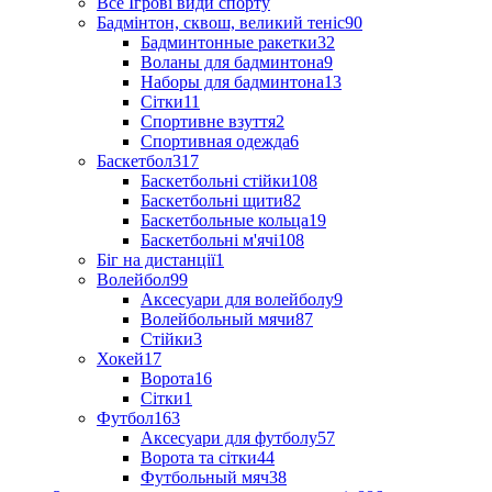
Все Ігрові види спорту
Бадмінтон, сквош, великий теніс
90
Бадминтонные ракетки
32
Воланы для бадминтона
9
Наборы для бадминтона
13
Сітки
11
Спортивне взуття
2
Спортивная одежда
6
Баскетбол
317
Баскетбольні стійки
108
Баскетбольні щити
82
Баскетбольные кольца
19
Баскетбольні м'ячі
108
Біг на дистанції
1
Волейбол
99
Аксесуари для волейболу
9
Волейбольный мячи
87
Стійки
3
Хокей
17
Ворота
16
Сітки
1
Футбол
163
Аксесуари для футболу
57
Ворота та сітки
44
Футбольный мяч
38