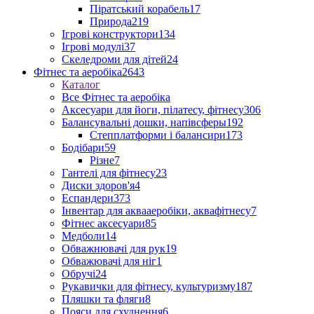
Піратський корабель
17
Природа
219
Ігрові конструктори
134
Ігрові модулі
37
Скеледроми для дітей
24
Фітнес та аеробіка
2643
Каталог
Все Фітнес та аеробіка
Аксесуари для йоги, пілатесу, фітнесу
306
Балансувальні дошки, напівсферы
192
Степплатформи і балансири
173
Бодібари
59
Різне
7
Гантелі для фітнесу
23
Диски здоров'я
4
Еспандери
373
Інвентар для аквааеробіки, аквафітнесу
7
Фітнес аксесуари
85
Медболи
14
Обважнювачі для рук
19
Обважювачі для ніг
1
Обручі
24
Рукавички для фітнесу, культуризму
187
Пляшки та фляги
8
Пояси для схуднення
6