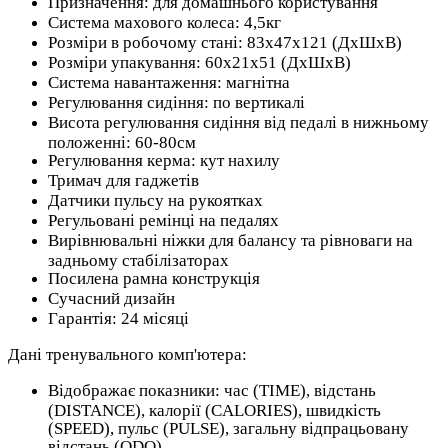
Призначення: для домашнього користування
Система махового колеса: 4,5кг
Розміри в робочому стані: 83х47х121 (ДхШхВ)
Розміри упакування: 60х21х51 (ДхШхВ)
Система навантаження: магнітна
Регулювання сидіння: по вертикалі
Висота регулювання сидіння від педалі в нижньому
положенні: 60-80см
Регулювання керма: кут нахилу
Тримач для гаджетів
Датчики пульсу на рукоятках
Регульовані ремінці на педалях
Вирівнювальні ніжки для балансу та рівноваги на
задньому стабілізаторах
Посилена рамна конструкція
Сучасний дизайн
Гарантія: 24 місяці
Дані тренувального комп'ютера:
Відображає показники: час (TIME), відстань
(DISTANCE), калорії (CALORIES), швидкість
(SPEED), пульс (PULSE), загальну відпрацьовану
відстань (ODO)