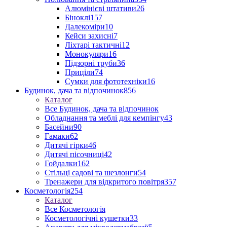
Алюмінієві штативи
26
Біноклі
157
Далекоміри
10
Кейси захисні
7
Ліхтарі тактичні
12
Монокуляри
16
Підзорні труби
36
Приціли
74
Сумки для фототехніки
16
Будинок, дача та відпочинок
856
Каталог
Все Будинок, дача та відпочинок
Обладнання та меблі для кемпінгу
43
Басейни
90
Гамаки
62
Дитячі гірки
46
Дитячі пісочниці
42
Гойдалки
162
Стільці садові та шезлонги
54
Тренажери для відкритого повітря
357
Косметологія
254
Каталог
Все Косметологія
Косметологічні кушетки
33