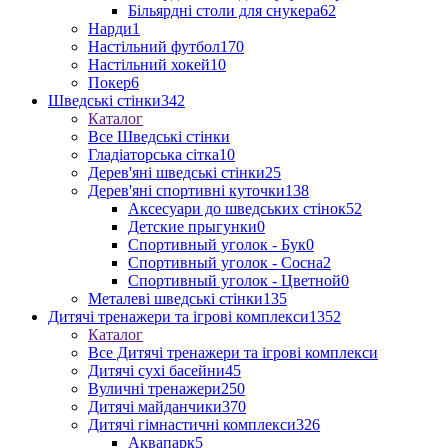
Більярдні столи для снукера
62
Нарди
1
Настільний футбол
170
Настільний хокей
10
Покер
6
Шведські стінки
342
Каталог
Все Шведські стінки
Гладіаторська сітка
10
Дерев'яні шведські стінки
25
Дерев'яні спортивні куточки
138
Аксесуари до шведських стінок
52
Детские прыгунки
0
Спортивный уголок - Бук
0
Спортивный уголок - Сосна
2
Спортивный уголок - Цветной
0
Металеві шведські стінки
135
Дитячі тренажери та ігрові комплекси
1352
Каталог
Все Дитячі тренажери та ігрові комплекси
Дитячі сухі басейни
45
Вуличні тренажери
250
Дитячі майданчики
370
Дитячі гімнастичні комплекси
326
Аквапарк
5