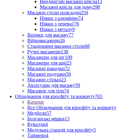
Вендингові масажні крісла
13
Масажні крісла для дому
298
Масажні столи розкладні
259
Ніжки з алюмінію
74
Ніжки з дерева
176
Ніжки з металу
9
Валики для масажу
77
Вібромасажери
26
Стаціонарні масажні столи
68
Ручні масажери
138
Масажери для ніг
109
Масажери для шиї
23
Масажні накидки
72
Масажні подушки
56
Масажні стільці
23
Аксесуари для масажу
59
Масажер для тіла
74
Обладнання для кросфіту та воркауту
765
Каталог
Все Обладнання для кросфіту та воркауту
Медболи
57
Болгарські мішки
13
Кувалди
4
Модульна станція для кросфіту
5
Таймери
4