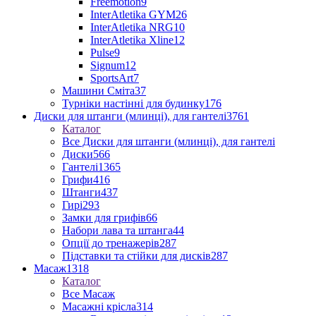
Freemotion
9
InterAtletika GYM
26
InterAtletika NRG
10
InterAtletika Xline
12
Pulse
9
Signum
12
SportsArt
7
Машини Сміта
37
Турніки настінні для будинку
176
Диски для штанги (млинці), для гантелі
3761
Каталог
Все Диски для штанги (млинці), для гантелі
Диски
566
Гантелі
1365
Грифи
416
Штанги
437
Гирі
293
Замки для грифів
66
Набори лава та штанга
44
Опції до тренажерів
287
Підставки та стійки для дисків
287
Масаж
1318
Каталог
Все Масаж
Масажні крісла
314