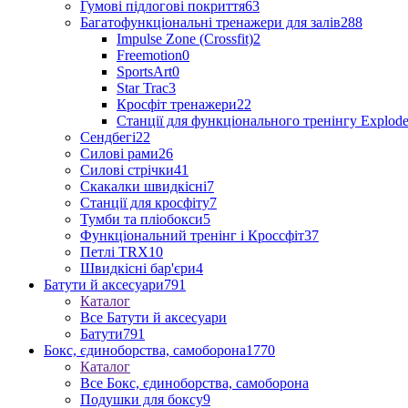
Гумові підлогові покриття
63
Багатофункціональні тренажери для залів
288
Impulse Zone (Crossfit)
2
Freemotion
0
SportsArt
0
Star Trac
3
Кросфіт тренажери
22
Станції для функціонального тренінгу Explod
Сендбегі
22
Силові рами
26
Силові стрічки
41
Скакалки швидкісні
7
Станції для кросфіту
7
Тумби та пліобокси
5
Функціональний тренінг і Кроссфіт
37
Петлі TRX
10
Швидкісні бар'єри
4
Батути й аксесуари
791
Каталог
Все Батути й аксесуари
Батути
791
Бокс, єдиноборства, самоборона
1770
Каталог
Все Бокс, єдиноборства, самоборона
Подушки для боксу
9