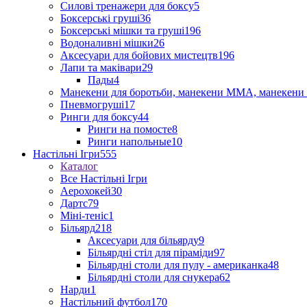
Силові тренажери для боксу
5
Боксерські груші
36
Боксерські мішки та груші
196
Водоналивні мішки
26
Аксесуари для бойових мистецтв
196
Лапи та маківари
29
Пады
4
Манекени для боротьби, манекени ММА, манекени 
Пневмогруші
17
Ринги для боксу
44
Ринги на помосте
8
Ринги напольные
10
Настільні Ігри
555
Каталог
Все Настільні Ігри
Аерохокей
30
Дартс
79
Міні-теніс
1
Більярд
218
Аксесуари для більярду
9
Більярдні стіл для піраміди
97
Більярдні столи для пулу - американка
48
Більярдні столи для снукера
62
Нарди
1
Настільний футбол
170