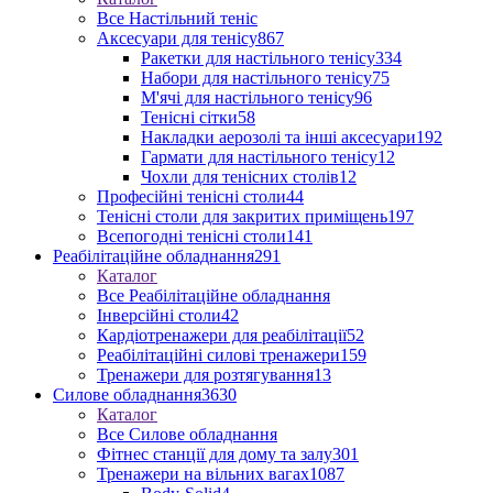
Все Настільний теніс
Аксесуари для тенісу
867
Ракетки для настільного тенісу
334
Набори для настільного тенісу
75
М'ячі для настільного тенісу
96
Тенісні сітки
58
Накладки аерозолі та інші аксесуари
192
Гармати для настільного тенісу
12
Чохли для тенісних столів
12
Професійні тенісні столи
44
Тенісні столи для закритих приміщень
197
Всепогодні тенісні столи
141
Реабілітаційне обладнання
291
Каталог
Все Реабілітаційне обладнання
Інверсійні столи
42
Кардіотренажери для реабілітації
52
Реабілітаційні силові тренажери
159
Тренажери для розтягування
13
Силове обладнання
3630
Каталог
Все Силове обладнання
Фітнес станції для дому та залу
301
Тренажери на вільних вагах
1087