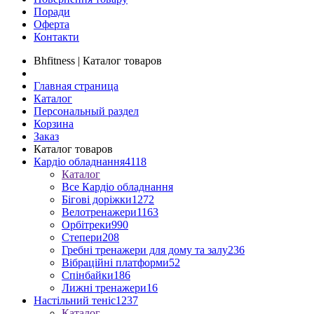
Поради
Оферта
Контакти
Bhfitness | Каталог товаров
Главная страница
Каталог
Персональный раздел
Корзина
Заказ
Каталог товаров
Кардіо обладнання
4118
Каталог
Все Кардіо обладнання
Бігові доріжки
1272
Велотренажери
1163
Орбітреки
990
Степери
208
Гребні тренажери для дому та залу
236
Вібраційні платформи
52
Спінбайки
186
Лижні тренажери
16
Настільний теніс
1237
Каталог