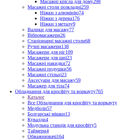
Масажні крісла для дому
298
Масажні столи розкладні
259
Ніжки з алюмінію
74
Ніжки з дерева
176
Ніжки з металу
9
Валики для масажу
77
Вібромасажери
26
Стаціонарні масажні столи
68
Ручні масажери
138
Масажери для ніг
109
Масажери для шиї
23
Масажні накидки
72
Масажні подушки
56
Масажні стільці
23
Аксесуари для масажу
59
Масажер для тіла
74
Обладнання для кросфіту та воркауту
765
Каталог
Все Обладнання для кросфіту та воркауту
Медболи
57
Болгарські мішки
13
Кувалди
4
Модульна станція для кросфіту
5
Таймери
4
Обважнювачі
164