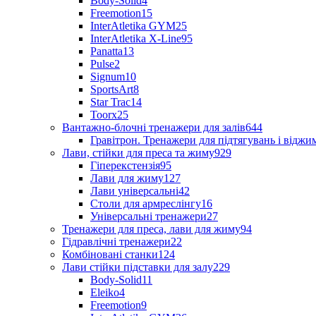
Body-Solid
4
Freemotion
15
InterAtletika GYM
25
InterAtletika X-Line
95
Panatta
13
Pulse
2
Signum
10
SportsArt
8
Star Trac
14
Toorx
25
Вантажно-блочні тренажери для залів
644
Гравітрон. Тренажери для підтягувань і відж
Лави, стійки для преса та жиму
929
Гіперекстензія
95
Лави для жиму
127
Лави універсальні
42
Столи для армреслінгу
16
Універсальні тренажери
27
Тренажери для преса, лави для жиму
94
Гідравлічні тренажери
22
Комбіновані станки
124
Лави стійки підставки для залу
229
Body-Solid
11
Eleiko
4
Freemotion
9