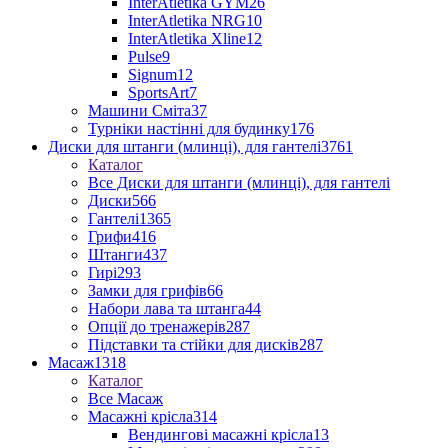
InterAtletika GYM
26
InterAtletika NRG
10
InterAtletika Xline
12
Pulse
9
Signum
12
SportsArt
7
Машини Сміта
37
Турніки настінні для будинку
176
Диски для штанги (млинці), для гантелі
3761
Каталог
Все Диски для штанги (млинці), для гантелі
Диски
566
Гантелі
1365
Грифи
416
Штанги
437
Гирі
293
Замки для грифів
66
Набори лава та штанга
44
Опції до тренажерів
287
Підставки та стійки для дисків
287
Масаж
1318
Каталог
Все Масаж
Масажні крісла
314
Вендингові масажні крісла
13