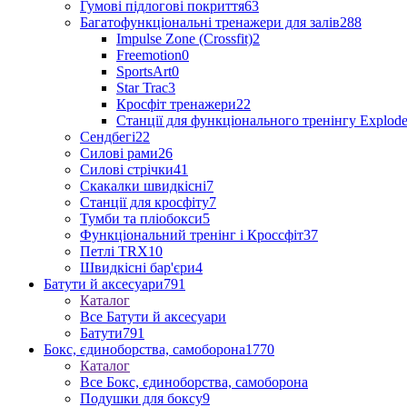
Гумові підлогові покриття
63
Багатофункціональні тренажери для залів
288
Impulse Zone (Crossfit)
2
Freemotion
0
SportsArt
0
Star Trac
3
Кросфіт тренажери
22
Станції для функціонального тренінгу Explod
Сендбегі
22
Силові рами
26
Силові стрічки
41
Скакалки швидкісні
7
Станції для кросфіту
7
Тумби та пліобокси
5
Функціональний тренінг і Кроссфіт
37
Петлі TRX
10
Швидкісні бар'єри
4
Батути й аксесуари
791
Каталог
Все Батути й аксесуари
Батути
791
Бокс, єдиноборства, самоборона
1770
Каталог
Все Бокс, єдиноборства, самоборона
Подушки для боксу
9