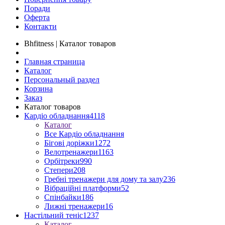
Поради
Оферта
Контакти
Bhfitness | Каталог товаров
Главная страница
Каталог
Персональный раздел
Корзина
Заказ
Каталог товаров
Кардіо обладнання
4118
Каталог
Все Кардіо обладнання
Бігові доріжки
1272
Велотренажери
1163
Орбітреки
990
Степери
208
Гребні тренажери для дому та залу
236
Вібраційні платформи
52
Спінбайки
186
Лижні тренажери
16
Настільний теніс
1237
Каталог