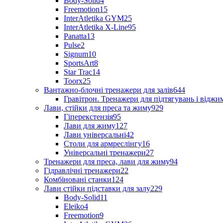
Body-Solid
4
Freemotion
15
InterAtletika GYM
25
InterAtletika X-Line
95
Panatta
13
Pulse
2
Signum
10
SportsArt
8
Star Trac
14
Toorx
25
Вантажно-блочні тренажери для залів
644
Гравітрон. Тренажери для підтягувань і відж
Лави, стійки для преса та жиму
929
Гіперекстензія
95
Лави для жиму
127
Лави універсальні
42
Столи для армреслінгу
16
Універсальні тренажери
27
Тренажери для преса, лави для жиму
94
Гідравлічні тренажери
22
Комбіновані станки
124
Лави стійки підставки для залу
229
Body-Solid
11
Eleiko
4
Freemotion
9