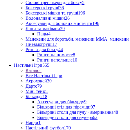
Силові тренажери для боксу
5
Боксерські груші
36
Боксерські мішки та груші
196
Водоналивні мішки
26
Аксесуари для бойових мистецтв
196
Лапи та маківари
29
Пады
4
Манекени для боротьби, манекени ММА, манекени 
Пневмогруші
17
Ринги для боксу
44
Ринги на помосте
8
Ринги напольные
10
Настільні Ігри
555
Каталог
Все Настільні Ігри
Аерохокей
30
Дартс
79
Міні-теніс
1
Більярд
218
Аксесуари для більярду
9
Більярдні стіл для піраміди
97
Більярдні столи для пулу - американка
48
Більярдні столи для снукера
62
Нарди
1
Настільний футбол
170