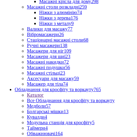
Масажні крісла для дому
298
Масажні столи розкладні
259
Ніжки з алюмінію
74
Ніжки з дерева
176
Ніжки з металу
9
Валики для масажу
77
Вібромасажери
26
Стаціонарні масажні столи
68
Ручні масажери
138
Масажери для ніг
109
Масажери для шиї
23
Масажні накидки
72
Масажні подушки
56
Масажні стільці
23
Аксесуари для масажу
59
Масажер для тіла
74
Обладнання для кросфіту та воркауту
765
Каталог
Все Обладнання для кросфіту та воркауту
Медболи
57
Болгарські мішки
13
Кувалди
4
Модульна станція для кросфіту
5
Таймери
4
Обважнювачі
164