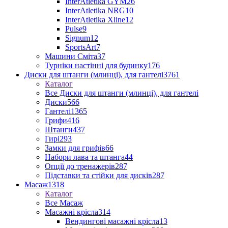
InterAtletika GYM
26
InterAtletika NRG
10
InterAtletika Xline
12
Pulse
9
Signum
12
SportsArt
7
Машини Сміта
37
Турніки настінні для будинку
176
Диски для штанги (млинці), для гантелі
3761
Каталог
Все Диски для штанги (млинці), для гантелі
Диски
566
Гантелі
1365
Грифи
416
Штанги
437
Гирі
293
Замки для грифів
66
Набори лава та штанга
44
Опції до тренажерів
287
Підставки та стійки для дисків
287
Масаж
1318
Каталог
Все Масаж
Масажні крісла
314
Вендингові масажні крісла
13