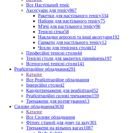
Все Настільний теніс
Аксесуари для тенісу
867
Ракетки для настільного тенісу
334
Набори для настільного тенісу
75
М'ячі для настільного тенісу
96
Тенісні сітки
58
Накладки аерозолі та інші аксесуари
192
Гармати для настільного тенісу
12
Чохли для тенісних столів
12
Професійні тенісні столи
44
Тенісні столи для закритих приміщень
197
Всепогодні тенісні столи
141
Реабілітаційне обладнання
291
Каталог
Все Реабілітаційне обладнання
Інверсійні столи
42
Кардіотренажери для реабілітації
52
Реабілітаційні силові тренажери
159
Тренажери для розтягування
13
Силове обладнання
3630
Каталог
Все Силове обладнання
Фітнес станції для дому та залу
301
Тренажери на вільних вагах
1087