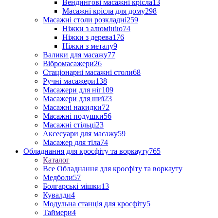
Вендингові масажні крісла
13
Масажні крісла для дому
298
Масажні столи розкладні
259
Ніжки з алюмінію
74
Ніжки з дерева
176
Ніжки з металу
9
Валики для масажу
77
Вібромасажери
26
Стаціонарні масажні столи
68
Ручні масажери
138
Масажери для ніг
109
Масажери для шиї
23
Масажні накидки
72
Масажні подушки
56
Масажні стільці
23
Аксесуари для масажу
59
Масажер для тіла
74
Обладнання для кросфіту та воркауту
765
Каталог
Все Обладнання для кросфіту та воркауту
Медболи
57
Болгарські мішки
13
Кувалди
4
Модульна станція для кросфіту
5
Таймери
4