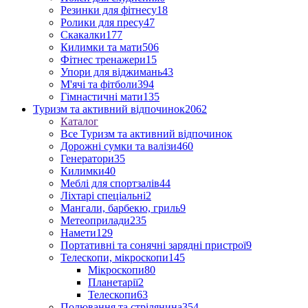
Резинки для фітнесу
18
Ролики для пресу
47
Скакалки
177
Килимки та мати
506
Фітнес тренажери
15
Упори для віджимань
43
М'ячі та фітболи
394
Гімнастичні мати
135
Туризм та активний відпочинок
2062
Каталог
Все Туризм та активний відпочинок
Дорожні сумки та валізи
460
Генератори
35
Килимки
40
Меблі для спортзалів
44
Ліхтарі спеціальні
2
Мангали, барбекю, гриль
9
Метеоприлади
235
Намети
129
Портативні та сонячні зарядні пристрої
9
Телескопи, мікроскопи
145
Мікроскопи
80
Планетарії
2
Телескопи
63
Полювання та стрілянина
354