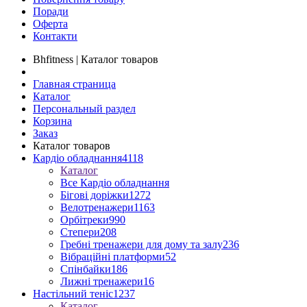
Поради
Оферта
Контакти
Bhfitness | Каталог товаров
Главная страница
Каталог
Персональный раздел
Корзина
Заказ
Каталог товаров
Кардіо обладнання
4118
Каталог
Все Кардіо обладнання
Бігові доріжки
1272
Велотренажери
1163
Орбітреки
990
Степери
208
Гребні тренажери для дому та залу
236
Вібраційні платформи
52
Спінбайки
186
Лижні тренажери
16
Настільний теніс
1237
Каталог