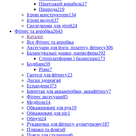
Піратський корабель
17
Природа
219
Ігрові конструктори
134
Ігрові модулі
37
Скеледроми для дітей
24
Фітнес та аеробіка
2643
Каталог
Все Фітнес та аеробіка
Аксесуари для йоги, пілатесу, фітнесу
306
Балансувальні дошки, напівсферы
192
Степплатформи і балансири
173
Бодібари
59
Різне
7
Гантелі для фітнесу
23
Диски здоров'я
4
Еспандери
373
Інвентар для аквааеробіки, аквафітнесу
7
Фітнес аксесуари
85
Медболи
14
Обважнювачі для рук
19
Обважювачі для ніг
1
Обручі
24
Рукавички для фітнесу, культуризму
187
Пляшки та фляги
8
Пояси для схуднення
6