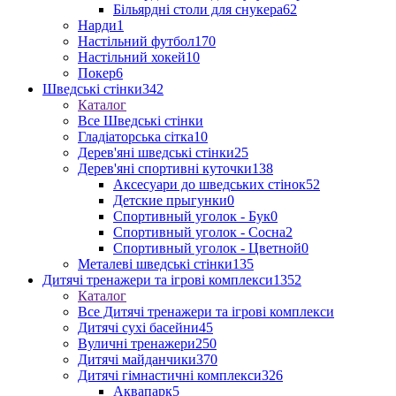
Більярдні столи для снукера
62
Нарди
1
Настільний футбол
170
Настільний хокей
10
Покер
6
Шведські стінки
342
Каталог
Все Шведські стінки
Гладіаторська сітка
10
Дерев'яні шведські стінки
25
Дерев'яні спортивні куточки
138
Аксесуари до шведських стінок
52
Детские прыгунки
0
Спортивный уголок - Бук
0
Спортивный уголок - Сосна
2
Спортивный уголок - Цветной
0
Металеві шведські стінки
135
Дитячі тренажери та ігрові комплекси
1352
Каталог
Все Дитячі тренажери та ігрові комплекси
Дитячі сухі басейни
45
Вуличні тренажери
250
Дитячі майданчики
370
Дитячі гімнастичні комплекси
326
Аквапарк
5