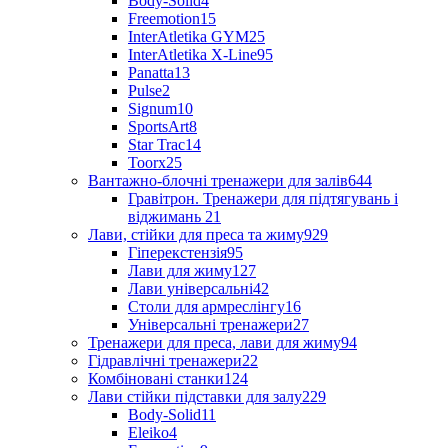
Body-Solid
4
Freemotion
15
InterAtletika GYM
25
InterAtletika X-Line
95
Panatta
13
Pulse
2
Signum
10
SportsArt
8
Star Trac
14
Toorx
25
Вантажно-блочні тренажери для залів
644
Гравітрон. Тренажери для підтягувань і
віджимань
21
Лави, стійки для преса та жиму
929
Гіперекстензія
95
Лави для жиму
127
Лави універсальні
42
Столи для армреслінгу
16
Універсальні тренажери
27
Тренажери для преса, лави для жиму
94
Гідравлічні тренажери
22
Комбіновані станки
124
Лави стійки підставки для залу
229
Body-Solid
11
Eleiko
4