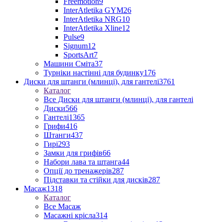
Freemotion
9
InterAtletika GYM
26
InterAtletika NRG
10
InterAtletika Xline
12
Pulse
9
Signum
12
SportsArt
7
Машини Сміта
37
Турніки настінні для будинку
176
Диски для штанги (млинці), для гантелі
3761
Каталог
Все Диски для штанги (млинці), для гантелі
Диски
566
Гантелі
1365
Грифи
416
Штанги
437
Гирі
293
Замки для грифів
66
Набори лава та штанга
44
Опції до тренажерів
287
Підставки та стійки для дисків
287
Масаж
1318
Каталог
Все Масаж
Масажні крісла
314