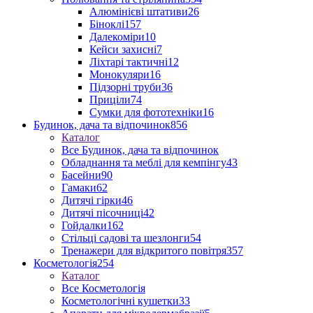
Алюмінієві штативи
26
Біноклі
157
Далекоміри
10
Кейси захисні
7
Ліхтарі тактичні
12
Монокуляри
16
Підзорні труби
36
Приціли
74
Сумки для фототехніки
16
Будинок, дача та відпочинок
856
Каталог
Все Будинок, дача та відпочинок
Обладнання та меблі для кемпінгу
43
Басейни
90
Гамаки
62
Дитячі гірки
46
Дитячі пісочниці
42
Гойдалки
162
Стільці садові та шезлонги
54
Тренажери для відкритого повітря
357
Косметологія
254
Каталог
Все Косметологія
Косметологічні кушетки
33