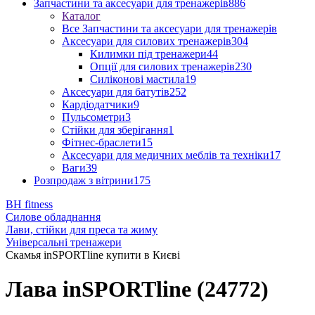
Запчастини та аксесуари для тренажерів
886
Каталог
Все Запчастини та аксесуари для тренажерів
Аксесуари для силових тренажерів
304
Килимки під тренажери
44
Опції для силових тренажерів
230
Силіконові мастила
19
Аксесуари для батутів
252
Кардіодатчики
9
Пульсометри
3
Стійки для зберігання
1
Фітнес-браслети
15
Аксесуари для медичних меблів та техніки
17
Ваги
39
Розпродаж з вітрини
175
BH fitness
Силове обладнання
Лави, стійки для преса та жиму
Універсальні тренажери
Скамья inSPORTline купити в Києві
Лава inSPORTline (24772)