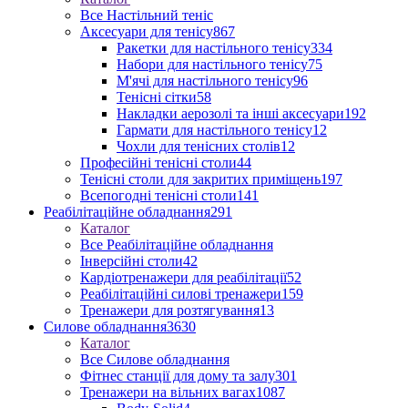
Все Настільний теніс
Аксесуари для тенісу
867
Ракетки для настільного тенісу
334
Набори для настільного тенісу
75
М'ячі для настільного тенісу
96
Тенісні сітки
58
Накладки аерозолі та інші аксесуари
192
Гармати для настільного тенісу
12
Чохли для тенісних столів
12
Професійні тенісні столи
44
Тенісні столи для закритих приміщень
197
Всепогодні тенісні столи
141
Реабілітаційне обладнання
291
Каталог
Все Реабілітаційне обладнання
Інверсійні столи
42
Кардіотренажери для реабілітації
52
Реабілітаційні силові тренажери
159
Тренажери для розтягування
13
Силове обладнання
3630
Каталог
Все Силове обладнання
Фітнес станції для дому та залу
301
Тренажери на вільних вагах
1087