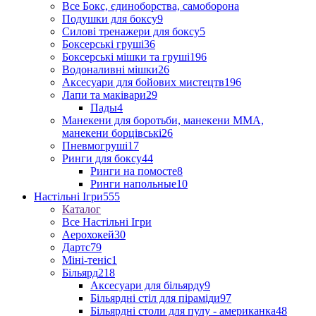
Все Бокс, єдиноборства, самоборона
Подушки для боксу
9
Силові тренажери для боксу
5
Боксерські груші
36
Боксерські мішки та груші
196
Водоналивні мішки
26
Аксесуари для бойових мистецтв
196
Лапи та маківари
29
Пады
4
Манекени для боротьби, манекени ММА,
манекени борцівські
26
Пневмогруші
17
Ринги для боксу
44
Ринги на помосте
8
Ринги напольные
10
Настільні Ігри
555
Каталог
Все Настільні Ігри
Аерохокей
30
Дартс
79
Міні-теніс
1
Більярд
218
Аксесуари для більярду
9
Більярдні стіл для піраміди
97
Більярдні столи для пулу - американка
48