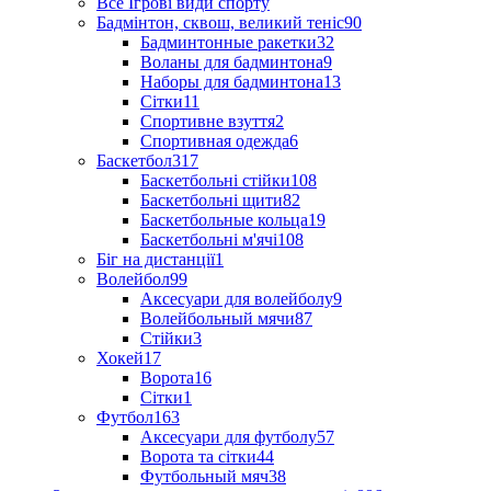
Все Ігрові види спорту
Бадмінтон, сквош, великий теніс
90
Бадминтонные ракетки
32
Воланы для бадминтона
9
Наборы для бадминтона
13
Сітки
11
Спортивне взуття
2
Спортивная одежда
6
Баскетбол
317
Баскетбольні стійки
108
Баскетбольні щити
82
Баскетбольные кольца
19
Баскетбольні м'ячі
108
Біг на дистанції
1
Волейбол
99
Аксесуари для волейболу
9
Волейбольный мячи
87
Стійки
3
Хокей
17
Ворота
16
Сітки
1
Футбол
163
Аксесуари для футболу
57
Ворота та сітки
44
Футбольный мяч
38