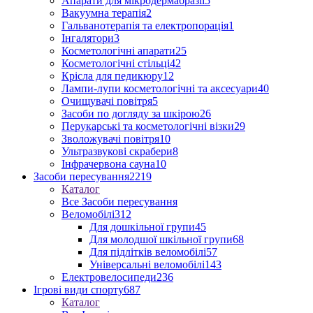
Апарати для мікродермабразії
5
Вакуумна терапія
2
Гальванотерапія та електропорація
1
Інгалятори
3
Косметологічні апарати
25
Косметологічні стільці
42
Крісла для педикюру
12
Лампи-лупи косметологічні та аксесуари
40
Очищувачі повітря
5
Засоби по догляду за шкірою
26
Перукарські та косметологічні візки
29
Зволожувачі повітря
10
Ультразвукові скрабери
8
Інфрачервона сауна
10
Засоби пересування
2219
Каталог
Все Засоби пересування
Веломобілі
312
Для дошкільної групи
45
Для молодшої шкільної групи
68
Для підлітків веломобілі
57
Універсальні веломобілі
143
Електровелосипеди
236
Ігрові види спорту
687
Каталог