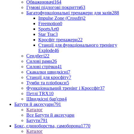
Обважнювачі
164
Гумові підлогові покриття
63
Багатофункціональні тренажери для залів
288
Impulse Zone (Crossfit)
2
Freemotion
0
SportsArt
0
Star Trac
3
Кросфіт тренажери
22
Станції для функціонального тренінгу
Explode
46
Сендбегі
22
Силові рами
26
Силові стрічки
41
Скакалки швидкісні
7
Станції для кросфіту
7
Тумби та пліобокси
5
Функціональний тренінг і Кроссфіт
37
Петлі TRX
10
Швидкісні бар'єри
4
Батути й аксесуари
791
Каталог
Все Батути й аксесуари
Батути
791
Бокс, єдиноборства, самоборона
1770
Каталог