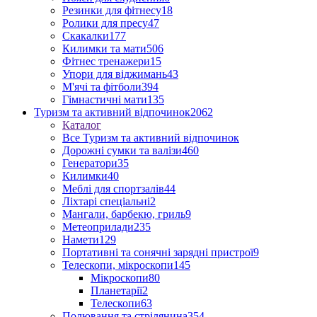
Резинки для фітнесу
18
Ролики для пресу
47
Скакалки
177
Килимки та мати
506
Фітнес тренажери
15
Упори для віджимань
43
М'ячі та фітболи
394
Гімнастичні мати
135
Туризм та активний відпочинок
2062
Каталог
Все Туризм та активний відпочинок
Дорожні сумки та валізи
460
Генератори
35
Килимки
40
Меблі для спортзалів
44
Ліхтарі спеціальні
2
Мангали, барбекю, гриль
9
Метеоприлади
235
Намети
129
Портативні та сонячні зарядні пристрої
9
Телескопи, мікроскопи
145
Мікроскопи
80
Планетарії
2
Телескопи
63
Полювання та стрілянина
354