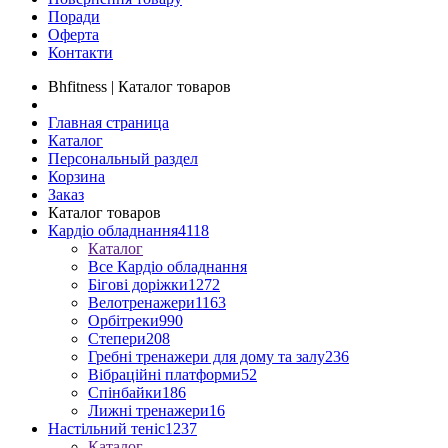
Поради
Оферта
Контакти
Bhfitness | Каталог товаров
Главная страница
Каталог
Персональный раздел
Корзина
Заказ
Каталог товаров
Кардіо обладнання
4118
Каталог
Все Кардіо обладнання
Бігові доріжки
1272
Велотренажери
1163
Орбітреки
990
Степери
208
Гребні тренажери для дому та залу
236
Вібраційні платформи
52
Спінбайки
186
Лижні тренажери
16
Настільний теніс
1237
Каталог