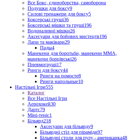
Все Бокс, єдиноборства, самоборона
Подушки для боксу
9
Силові тренажери для боксу
5
Боксерські груші
36
Боксерські мішки та груші
196
Водоналивні мішки
26
Аксесуари для бойових мистецтв
196
Лапи та маківари
29
Пады
4
Манекени для боротьби, манекени ММА,
манекени борцівські
26
Пневмогруші
17
Ринги для боксу
44
Ринги на помосте
8
Ринги напольные
10
Настільні Ігри
555
Каталог
Все Настільні Ігри
Аерохокей
30
Дартс
79
Міні-теніс
1
Більярд
218
Аксесуари для більярду
9
Більярдні стіл для піраміди
97
Більярдні столи для пулу - американка
48