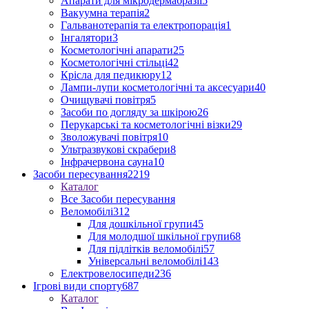
Апарати для мікродермабразії
5
Вакуумна терапія
2
Гальванотерапія та електропорація
1
Інгалятори
3
Косметологічні апарати
25
Косметологічні стільці
42
Крісла для педикюру
12
Лампи-лупи косметологічні та аксесуари
40
Очищувачі повітря
5
Засоби по догляду за шкірою
26
Перукарські та косметологічні візки
29
Зволожувачі повітря
10
Ультразвукові скрабери
8
Інфрачервона сауна
10
Засоби пересування
2219
Каталог
Все Засоби пересування
Веломобілі
312
Для дошкільної групи
45
Для молодшої шкільної групи
68
Для підлітків веломобілі
57
Універсальні веломобілі
143
Електровелосипеди
236
Ігрові види спорту
687
Каталог