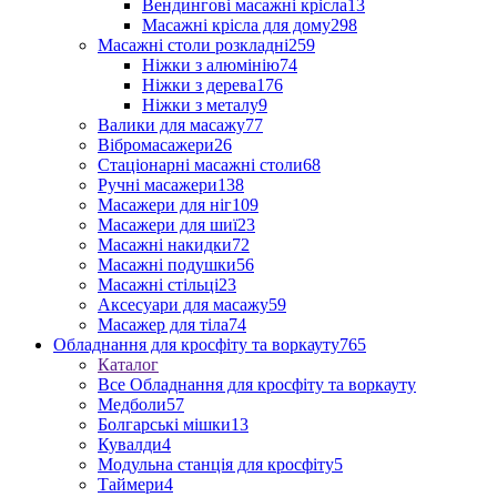
Вендингові масажні крісла
13
Масажні крісла для дому
298
Масажні столи розкладні
259
Ніжки з алюмінію
74
Ніжки з дерева
176
Ніжки з металу
9
Валики для масажу
77
Вібромасажери
26
Стаціонарні масажні столи
68
Ручні масажери
138
Масажери для ніг
109
Масажери для шиї
23
Масажні накидки
72
Масажні подушки
56
Масажні стільці
23
Аксесуари для масажу
59
Масажер для тіла
74
Обладнання для кросфіту та воркауту
765
Каталог
Все Обладнання для кросфіту та воркауту
Медболи
57
Болгарські мішки
13
Кувалди
4
Модульна станція для кросфіту
5
Таймери
4