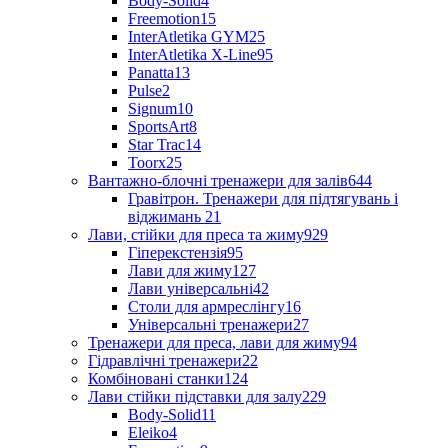
Body-Solid
4
Freemotion
15
InterAtletika GYM
25
InterAtletika X-Line
95
Panatta
13
Pulse
2
Signum
10
SportsArt
8
Star Trac
14
Toorx
25
Вантажно-блочні тренажери для залів
644
Гравітрон. Тренажери для підтягувань і
віджимань
21
Лави, стійки для преса та жиму
929
Гіперекстензія
95
Лави для жиму
127
Лави універсальні
42
Столи для армреслінгу
16
Універсальні тренажери
27
Тренажери для преса, лави для жиму
94
Гідравлічні тренажери
22
Комбіновані станки
124
Лави стійки підставки для залу
229
Body-Solid
11
Eleiko
4