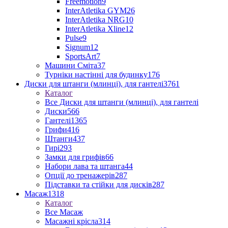
Freemotion
9
InterAtletika GYM
26
InterAtletika NRG
10
InterAtletika Xline
12
Pulse
9
Signum
12
SportsArt
7
Машини Сміта
37
Турніки настінні для будинку
176
Диски для штанги (млинці), для гантелі
3761
Каталог
Все Диски для штанги (млинці), для гантелі
Диски
566
Гантелі
1365
Грифи
416
Штанги
437
Гирі
293
Замки для грифів
66
Набори лава та штанга
44
Опції до тренажерів
287
Підставки та стійки для дисків
287
Масаж
1318
Каталог
Все Масаж
Масажні крісла
314