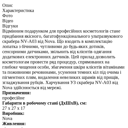
Опис
Характеристика
Фото
Відео
Відгуки
Відмінним подарунком для професійних косметологів стане
придбання якісного, багатофункціонального ультразвукового
скрабера NV-A03 від Nova. Що входить в комплектацію
лопатка з бічними, чутливими до будь-яких дотиків,
сенсорними датчиками, звільнить від клієнтів одягання
додаткових електронних датчиків. Цей прилад дозволить
косметологам провести ряд процедур, спрямованих на
глибоке чищення особи, збагачення шкіри клієнтів вітамінами
та поживними речовинами, усунення темних кіл під очима і
пігментних плям, видалення невеликих шрамів від прищів,
згладжування рубців. Харчування УЗ скрабера NV-A03 від
Nova здійснюється від мережі.
Призначення:
професійне
Габарити в робочому стані (ДхШхВ), см:
27 х 27 х 17
Виробник:
Nova
Живлення: