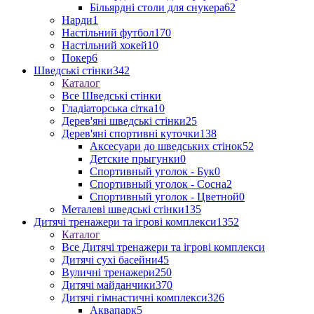
Більярдні столи для снукера
62
Нарди
1
Настільний футбол
170
Настільний хокей
10
Покер
6
Шведські стінки
342
Каталог
Все Шведські стінки
Гладіаторська сітка
10
Дерев'яні шведські стінки
25
Дерев'яні спортивні куточки
138
Аксесуари до шведських стінок
52
Детские прыгунки
0
Спортивный уголок - Бук
0
Спортивный уголок - Сосна
2
Спортивный уголок - Цветной
0
Металеві шведські стінки
135
Дитячі тренажери та ігрові комплекси
1352
Каталог
Все Дитячі тренажери та ігрові комплекси
Дитячі сухі басейни
45
Вуличні тренажери
250
Дитячі майданчики
370
Дитячі гімнастичні комплекси
326
Аквапарк
5