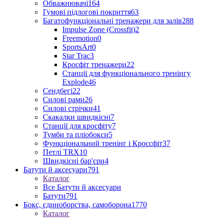
Обважнювачі
164
Гумові підлогові покриття
63
Багатофункціональні тренажери для залів
288
Impulse Zone (Crossfit)
2
Freemotion
0
SportsArt
0
Star Trac
3
Кросфіт тренажери
22
Станції для функціонального тренінгу
Explode
46
Сендбегі
22
Силові рами
26
Силові стрічки
41
Скакалки швидкісні
7
Станції для кросфіту
7
Тумби та пліобокси
5
Функціональний тренінг і Кроссфіт
37
Петлі TRX
10
Швидкісні бар'єри
4
Батути й аксесуари
791
Каталог
Все Батути й аксесуари
Батути
791
Бокс, єдиноборства, самоборона
1770
Каталог