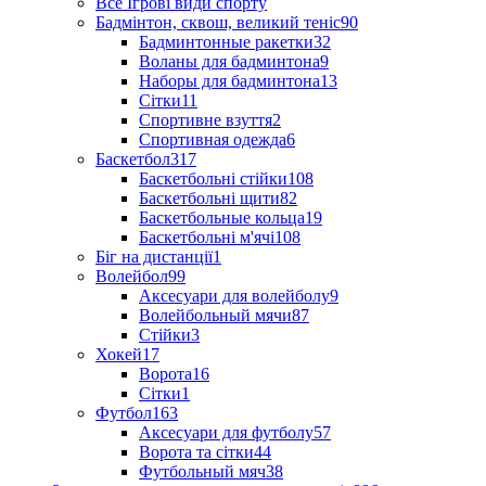
Все Ігрові види спорту
Бадмінтон, сквош, великий теніс
90
Бадминтонные ракетки
32
Воланы для бадминтона
9
Наборы для бадминтона
13
Сітки
11
Спортивне взуття
2
Спортивная одежда
6
Баскетбол
317
Баскетбольні стійки
108
Баскетбольні щити
82
Баскетбольные кольца
19
Баскетбольні м'ячі
108
Біг на дистанції
1
Волейбол
99
Аксесуари для волейболу
9
Волейбольный мячи
87
Стійки
3
Хокей
17
Ворота
16
Сітки
1
Футбол
163
Аксесуари для футболу
57
Ворота та сітки
44
Футбольный мяч
38