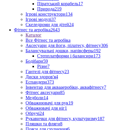
Піратський корабель
17
Природа
219
Ігрові конструктори
134
Ігрові модулі
37
Скеледроми для дітей
24
Фітнес та аеробіка
2643
Каталог
Все Фітнес та аеробіка
Аксесуари для йоги, пілатесу, фітнесу
306
Балансувальні дошки, напівсферы
192
Степплатформи і балансири
173
Бодібари
59
Різне
7
Гантелі для фітнесу
23
Диски здоров'я
4
Еспандери
373
Інвентар для аквааеробіки, аквафітнесу
7
Фітнес аксесуари
85
Медболи
14
Обважнювачі для рук
19
Обважювачі для ніг
1
Обручі
24
Рукавички для фітнесу, культуризму
187
Пляшки та фляги
8
Пояси для схуднення
6