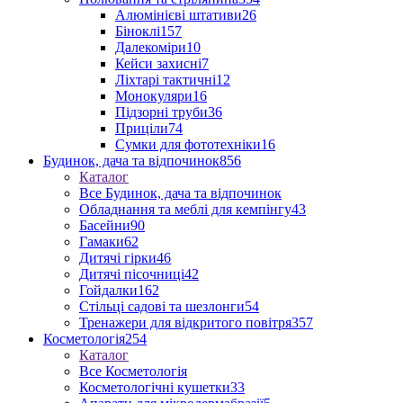
Алюмінієві штативи
26
Біноклі
157
Далекоміри
10
Кейси захисні
7
Ліхтарі тактичні
12
Монокуляри
16
Підзорні труби
36
Приціли
74
Сумки для фототехніки
16
Будинок, дача та відпочинок
856
Каталог
Все Будинок, дача та відпочинок
Обладнання та меблі для кемпінгу
43
Басейни
90
Гамаки
62
Дитячі гірки
46
Дитячі пісочниці
42
Гойдалки
162
Стільці садові та шезлонги
54
Тренажери для відкритого повітря
357
Косметологія
254
Каталог
Все Косметологія
Косметологічні кушетки
33