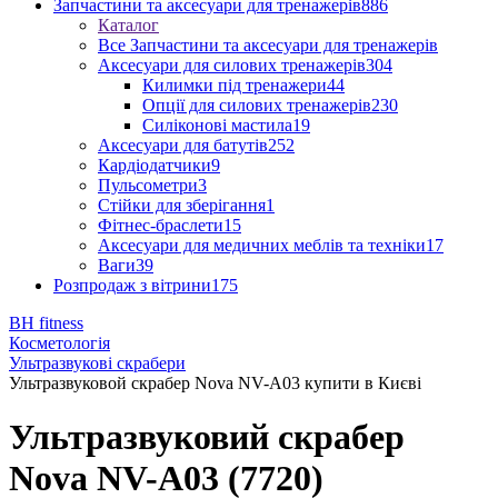
Запчастини та аксесуари для тренажерів
886
Каталог
Все Запчастини та аксесуари для тренажерів
Аксесуари для силових тренажерів
304
Килимки під тренажери
44
Опції для силових тренажерів
230
Силіконові мастила
19
Аксесуари для батутів
252
Кардіодатчики
9
Пульсометри
3
Стійки для зберігання
1
Фітнес-браслети
15
Аксесуари для медичних меблів та техніки
17
Ваги
39
Розпродаж з вітрини
175
BH fitness
Косметологія
Ультразвукові скрабери
Ультразвуковой скрабер Nova NV-A03 купити в Києві
Ультразвуковий скрабер
Nova NV-A03 (7720)