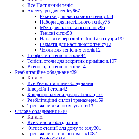
Все Настільний теніс
Аксесуари для тенісу
867
Ракетки для настільного тенісу
334
Набори для настільного тенісу
75
М'ячі для настільного тенісу
96
Тенісні сітки
58
Накладки аерозолі та інші аксесуари
192
Гармати для настільного тенісу
12
Чохли для тенісних столів
12
Професійні тенісні столи
44
Тенісні столи для закритих приміщень
197
Всепогодні тенісні столи
141
Реабілітаційне обладнання
291
Каталог
Все Реабілітаційне обладнання
Інверсійні столи
42
Кардіотренажери для реабілітації
52
Реабілітаційні силові тренажери
159
Тренажери для розтягування
13
Силове обладнання
3630
Каталог
Все Силове обладнання
Фітнес станції для дому та залу
301
Тренажери на вільних вагах
1087