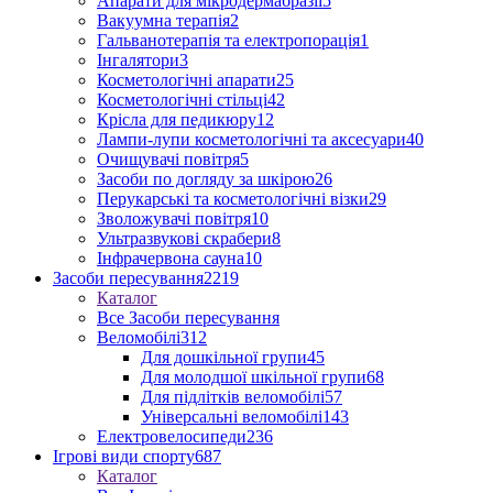
Апарати для мікродермабразії
5
Вакуумна терапія
2
Гальванотерапія та електропорація
1
Інгалятори
3
Косметологічні апарати
25
Косметологічні стільці
42
Крісла для педикюру
12
Лампи-лупи косметологічні та аксесуари
40
Очищувачі повітря
5
Засоби по догляду за шкірою
26
Перукарські та косметологічні візки
29
Зволожувачі повітря
10
Ультразвукові скрабери
8
Інфрачервона сауна
10
Засоби пересування
2219
Каталог
Все Засоби пересування
Веломобілі
312
Для дошкільної групи
45
Для молодшої шкільної групи
68
Для підлітків веломобілі
57
Універсальні веломобілі
143
Електровелосипеди
236
Ігрові види спорту
687
Каталог