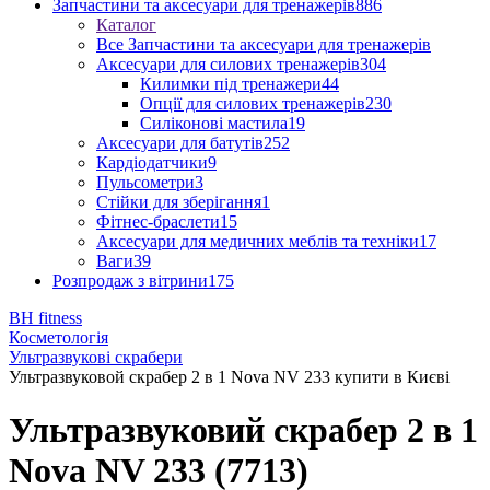
Запчастини та аксесуари для тренажерів
886
Каталог
Все Запчастини та аксесуари для тренажерів
Аксесуари для силових тренажерів
304
Килимки під тренажери
44
Опції для силових тренажерів
230
Силіконові мастила
19
Аксесуари для батутів
252
Кардіодатчики
9
Пульсометри
3
Стійки для зберігання
1
Фітнес-браслети
15
Аксесуари для медичних меблів та техніки
17
Ваги
39
Розпродаж з вітрини
175
BH fitness
Косметологія
Ультразвукові скрабери
Ультразвуковой скрабер 2 в 1 Nova NV 233 купити в Києві
Ультразвуковий скрабер 2 в 1
Nova NV 233 (7713)