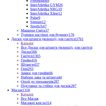
Freemotion
9
InterAtletika GYM
26
InterAtletika NRG
10
InterAtletika Xline
12
Pulse
9
Signum
12
SportsArt
7
Машини Сміта
37
Турніки настінні для будинку
176
Диски для штанги (млинці), для гантелі
3761
Каталог
Все Диски для штанги (млинці), для гантелі
Диски
566
Гантелі
1365
Грифи
416
Штанги
437
Гирі
293
Замки для грифів
66
Набори лава та штанга
44
Опції до тренажерів
287
Підставки та стійки для дисків
287
Масаж
1318
Каталог
Все Масаж
Масажні крісла
314