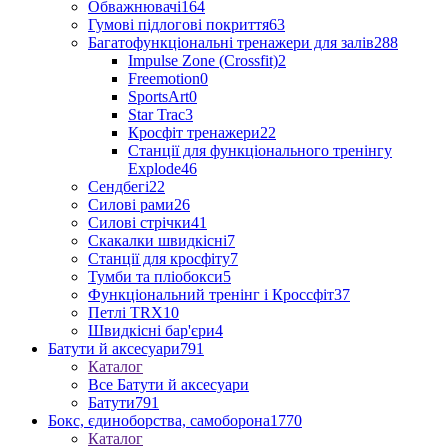
Обважнювачі
164
Гумові підлогові покриття
63
Багатофункціональні тренажери для залів
288
Impulse Zone (Crossfit)
2
Freemotion
0
SportsArt
0
Star Trac
3
Кросфіт тренажери
22
Станції для функціонального тренінгу
Explode
46
Сендбегі
22
Силові рами
26
Силові стрічки
41
Скакалки швидкісні
7
Станції для кросфіту
7
Тумби та пліобокси
5
Функціональний тренінг і Кроссфіт
37
Петлі TRX
10
Швидкісні бар'єри
4
Батути й аксесуари
791
Каталог
Все Батути й аксесуари
Батути
791
Бокс, єдиноборства, самоборона
1770
Каталог