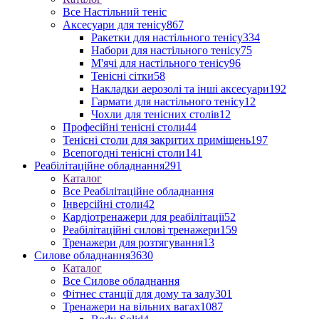
Все Настільний теніс
Аксесуари для тенісу
867
Ракетки для настільного тенісу
334
Набори для настільного тенісу
75
М'ячі для настільного тенісу
96
Тенісні сітки
58
Накладки аерозолі та інші аксесуари
192
Гармати для настільного тенісу
12
Чохли для тенісних столів
12
Професійні тенісні столи
44
Тенісні столи для закритих приміщень
197
Всепогодні тенісні столи
141
Реабілітаційне обладнання
291
Каталог
Все Реабілітаційне обладнання
Інверсійні столи
42
Кардіотренажери для реабілітації
52
Реабілітаційні силові тренажери
159
Тренажери для розтягування
13
Силове обладнання
3630
Каталог
Все Силове обладнання
Фітнес станції для дому та залу
301
Тренажери на вільних вагах
1087