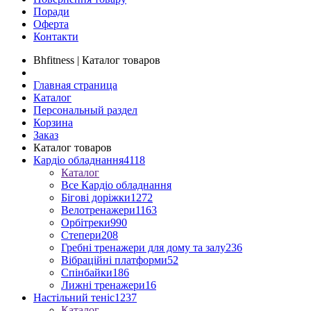
Поради
Оферта
Контакти
Bhfitness | Каталог товаров
Главная страница
Каталог
Персональный раздел
Корзина
Заказ
Каталог товаров
Кардіо обладнання
4118
Каталог
Все Кардіо обладнання
Бігові доріжки
1272
Велотренажери
1163
Орбітреки
990
Степери
208
Гребні тренажери для дому та залу
236
Вібраційні платформи
52
Спінбайки
186
Лижні тренажери
16
Настільний теніс
1237
Каталог