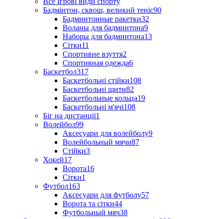
Все Ігрові види спорту
Бадмінтон, сквош, великий теніс
90
Бадминтонные ракетки
32
Воланы для бадминтона
9
Наборы для бадминтона
13
Сітки
11
Спортивне взуття
2
Спортивная одежда
6
Баскетбол
317
Баскетбольні стійки
108
Баскетбольні щити
82
Баскетбольные кольца
19
Баскетбольні м'ячі
108
Біг на дистанції
1
Волейбол
99
Аксесуари для волейболу
9
Волейбольный мячи
87
Стійки
3
Хокей
17
Ворота
16
Сітки
1
Футбол
163
Аксесуари для футболу
57
Ворота та сітки
44
Футбольный мяч
38