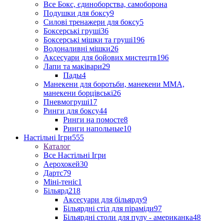
Все Бокс, єдиноборства, самоборона
Подушки для боксу
9
Силові тренажери для боксу
5
Боксерські груші
36
Боксерські мішки та груші
196
Водоналивні мішки
26
Аксесуари для бойових мистецтв
196
Лапи та маківари
29
Пады
4
Манекени для боротьби, манекени ММА,
манекени борцівські
26
Пневмогруші
17
Ринги для боксу
44
Ринги на помосте
8
Ринги напольные
10
Настільні Ігри
555
Каталог
Все Настільні Ігри
Аерохокей
30
Дартс
79
Міні-теніс
1
Більярд
218
Аксесуари для більярду
9
Більярдні стіл для піраміди
97
Більярдні столи для пулу - американка
48