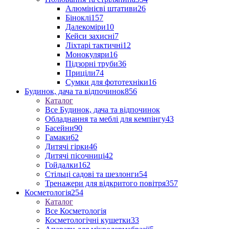
Алюмінієві штативи
26
Біноклі
157
Далекоміри
10
Кейси захисні
7
Ліхтарі тактичні
12
Монокуляри
16
Підзорні труби
36
Приціли
74
Сумки для фототехніки
16
Будинок, дача та відпочинок
856
Каталог
Все Будинок, дача та відпочинок
Обладнання та меблі для кемпінгу
43
Басейни
90
Гамаки
62
Дитячі гірки
46
Дитячі пісочниці
42
Гойдалки
162
Стільці садові та шезлонги
54
Тренажери для відкритого повітря
357
Косметологія
254
Каталог
Все Косметологія
Косметологічні кушетки
33