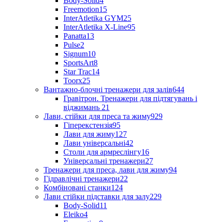
Body-Solid
4
Freemotion
15
InterAtletika GYM
25
InterAtletika X-Line
95
Panatta
13
Pulse
2
Signum
10
SportsArt
8
Star Trac
14
Toorx
25
Вантажно-блочні тренажери для залів
644
Гравітрон. Тренажери для підтягувань і
віджимань
21
Лави, стійки для преса та жиму
929
Гіперекстензія
95
Лави для жиму
127
Лави універсальні
42
Столи для армреслінгу
16
Універсальні тренажери
27
Тренажери для преса, лави для жиму
94
Гідравлічні тренажери
22
Комбіновані станки
124
Лави стійки підставки для залу
229
Body-Solid
11
Eleiko
4