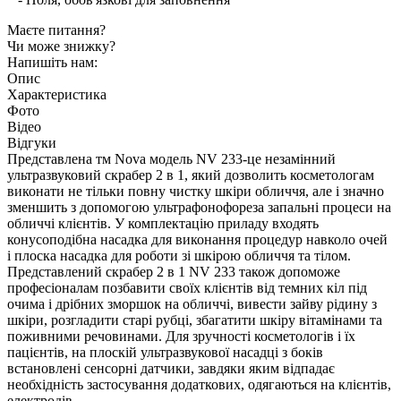
Маєте питання?
Чи може знижку?
Напишіть нам:
Опис
Характеристика
Фото
Відео
Відгуки
Представлена тм Nova модель NV 233-це незамінний
ультразвуковий скрабер 2 в 1, який дозволить косметологам
виконати не тільки повну чистку шкіри обличчя, але і значно
зменшить з допомогою ультрафонофореза запальні процеси на
обличчі клієнтів. У комплектацію приладу входять
конусоподібна насадка для виконання процедур навколо очей
і плоска насадка для роботи зі шкірою обличчя та тілом.
Представлений скрабер 2 в 1 NV 233 також допоможе
професіоналам позбавити своїх клієнтів від темних кіл під
очима і дрібних зморшок на обличчі, вивести зайву рідину з
шкіри, розгладити старі рубці, збагатити шкіру вітамінами та
поживними речовинами. Для зручності косметологів і їх
пацієнтів, на плоскій ультразвукової насадці з боків
встановлені сенсорні датчики, завдяки яким відпадає
необхідність застосування додаткових, одягаються на клієнтів,
електродів.