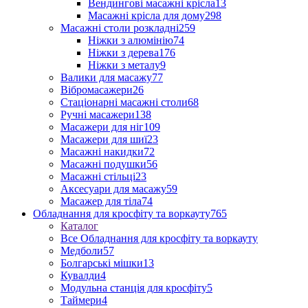
Вендингові масажні крісла
13
Масажні крісла для дому
298
Масажні столи розкладні
259
Ніжки з алюмінію
74
Ніжки з дерева
176
Ніжки з металу
9
Валики для масажу
77
Вібромасажери
26
Стаціонарні масажні столи
68
Ручні масажери
138
Масажери для ніг
109
Масажери для шиї
23
Масажні накидки
72
Масажні подушки
56
Масажні стільці
23
Аксесуари для масажу
59
Масажер для тіла
74
Обладнання для кросфіту та воркауту
765
Каталог
Все Обладнання для кросфіту та воркауту
Медболи
57
Болгарські мішки
13
Кувалди
4
Модульна станція для кросфіту
5
Таймери
4