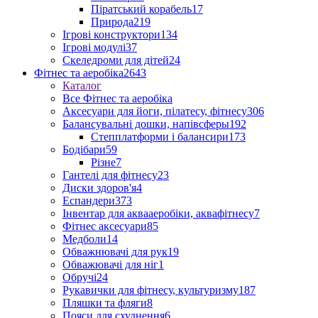
Піратський корабель
17
Природа
219
Ігрові конструктори
134
Ігрові модулі
37
Скеледроми для дітей
24
Фітнес та аеробіка
2643
Каталог
Все Фітнес та аеробіка
Аксесуари для йоги, пілатесу, фітнесу
306
Балансувальні дошки, напівсферы
192
Степплатформи і балансири
173
Бодібари
59
Різне
7
Гантелі для фітнесу
23
Диски здоров'я
4
Еспандери
373
Інвентар для аквааеробіки, аквафітнесу
7
Фітнес аксесуари
85
Медболи
14
Обважнювачі для рук
19
Обважювачі для ніг
1
Обручі
24
Рукавички для фітнесу, культуризму
187
Пляшки та фляги
8
Пояси для схуднення
6