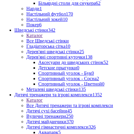
Більярдні столи для снукера
62
Нарди
1
Настільний футбол
170
Настільний хокей
10
Покер
6
Шведські стінки
342
Каталог
Все Шведські стінки
Гладіаторська сітка
10
Дерев'яні шведські стінки
25
Дерев'яні спортивні куточки
138
Аксесуари до шведських стінок
52
Детские прыгунки
0
Спортивный уголок - Бук
0
Спортивный уголок - Сосна
2
Спортивный уголок - Цветной
0
Металеві шведські стінки
135
Дитячі тренажери та ігрові комплекси
1352
Каталог
Все Дитячі тренажери та ігрові комплекси
Дитячі сухі басейни
45
Вуличні тренажери
250
Дитячі майданчики
370
Дитячі гімнастичні комплекси
326
Аквапарк
5