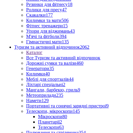
Резинки для фітнесу
18
Ролики для пресу
47
Скакалки
177
Килимки та мати
506
Фітнес тренажери
15
Упори для віджимань
43
М'ячі та фітболи
394
Гімнастичні мати
135
Туризм та активний відпочинок
2062
Каталог
Все Туризм та активний відпочинок
Дорожні сумки та валізи
460
Генератори
35
Килимки
40
Меблі для спортзалів
44
Ліхтарі спеціальні
2
Мангали, барбекю, гриль
9
Метеоприлади
235
Намети
129
Портативні та сонячні зарядні пристрої
9
Телескопи, мікроскопи
145
Мікроскопи
80
Планетарії
2
Телескопи
63
Полювання та стрілянина
354