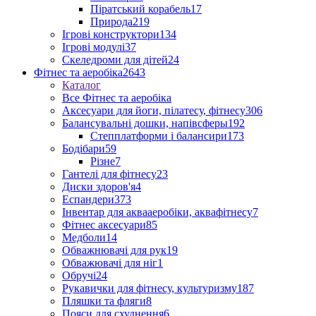
Піратський корабель
17
Природа
219
Ігрові конструктори
134
Ігрові модулі
37
Скеледроми для дітей
24
Фітнес та аеробіка
2643
Каталог
Все Фітнес та аеробіка
Аксесуари для йоги, пілатесу, фітнесу
306
Балансувальні дошки, напівсферы
192
Степплатформи і балансири
173
Бодібари
59
Різне
7
Гантелі для фітнесу
23
Диски здоров'я
4
Еспандери
373
Інвентар для аквааеробіки, аквафітнесу
7
Фітнес аксесуари
85
Медболи
14
Обважнювачі для рук
19
Обважювачі для ніг
1
Обручі
24
Рукавички для фітнесу, культуризму
187
Пляшки та фляги
8
Пояси для схуднення
6