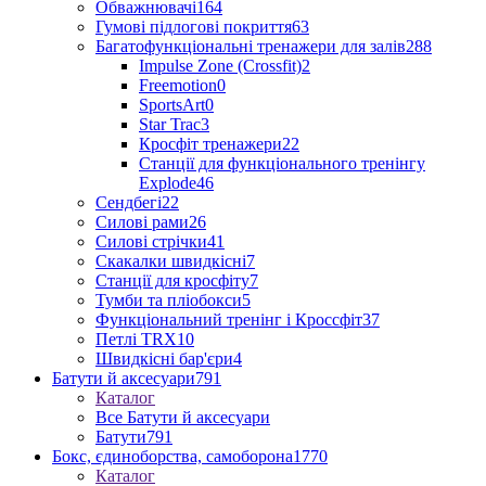
Обважнювачі
164
Гумові підлогові покриття
63
Багатофункціональні тренажери для залів
288
Impulse Zone (Crossfit)
2
Freemotion
0
SportsArt
0
Star Trac
3
Кросфіт тренажери
22
Станції для функціонального тренінгу
Explode
46
Сендбегі
22
Силові рами
26
Силові стрічки
41
Скакалки швидкісні
7
Станції для кросфіту
7
Тумби та пліобокси
5
Функціональний тренінг і Кроссфіт
37
Петлі TRX
10
Швидкісні бар'єри
4
Батути й аксесуари
791
Каталог
Все Батути й аксесуари
Батути
791
Бокс, єдиноборства, самоборона
1770
Каталог