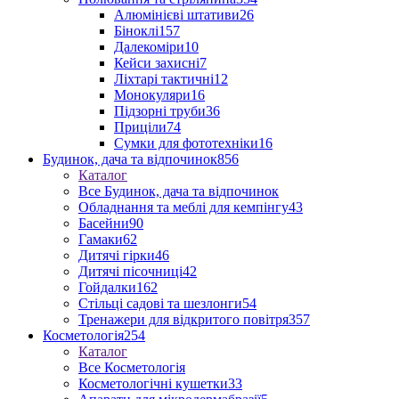
Алюмінієві штативи
26
Біноклі
157
Далекоміри
10
Кейси захисні
7
Ліхтарі тактичні
12
Монокуляри
16
Підзорні труби
36
Приціли
74
Сумки для фототехніки
16
Будинок, дача та відпочинок
856
Каталог
Все Будинок, дача та відпочинок
Обладнання та меблі для кемпінгу
43
Басейни
90
Гамаки
62
Дитячі гірки
46
Дитячі пісочниці
42
Гойдалки
162
Стільці садові та шезлонги
54
Тренажери для відкритого повітря
357
Косметологія
254
Каталог
Все Косметологія
Косметологічні кушетки
33