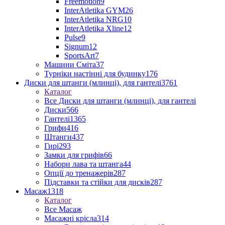
Freemotion
9
InterAtletika GYM
26
InterAtletika NRG
10
InterAtletika Xline
12
Pulse
9
Signum
12
SportsArt
7
Машини Сміта
37
Турніки настінні для будинку
176
Диски для штанги (млинці), для гантелі
3761
Каталог
Все Диски для штанги (млинці), для гантелі
Диски
566
Гантелі
1365
Грифи
416
Штанги
437
Гирі
293
Замки для грифів
66
Набори лава та штанга
44
Опції до тренажерів
287
Підставки та стійки для дисків
287
Масаж
1318
Каталог
Все Масаж
Масажні крісла
314