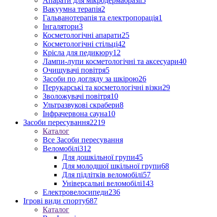
Апарати для мікродермабразії
5
Вакуумна терапія
2
Гальванотерапія та електропорація
1
Інгалятори
3
Косметологічні апарати
25
Косметологічні стільці
42
Крісла для педикюру
12
Лампи-лупи косметологічні та аксесуари
40
Очищувачі повітря
5
Засоби по догляду за шкірою
26
Перукарські та косметологічні візки
29
Зволожувачі повітря
10
Ультразвукові скрабери
8
Інфрачервона сауна
10
Засоби пересування
2219
Каталог
Все Засоби пересування
Веломобілі
312
Для дошкільної групи
45
Для молодшої шкільної групи
68
Для підлітків веломобілі
57
Універсальні веломобілі
143
Електровелосипеди
236
Ігрові види спорту
687
Каталог