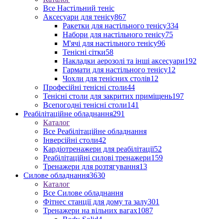
Все Настільний теніс
Аксесуари для тенісу
867
Ракетки для настільного тенісу
334
Набори для настільного тенісу
75
М'ячі для настільного тенісу
96
Тенісні сітки
58
Накладки аерозолі та інші аксесуари
192
Гармати для настільного тенісу
12
Чохли для тенісних столів
12
Професійні тенісні столи
44
Тенісні столи для закритих приміщень
197
Всепогодні тенісні столи
141
Реабілітаційне обладнання
291
Каталог
Все Реабілітаційне обладнання
Інверсійні столи
42
Кардіотренажери для реабілітації
52
Реабілітаційні силові тренажери
159
Тренажери для розтягування
13
Силове обладнання
3630
Каталог
Все Силове обладнання
Фітнес станції для дому та залу
301
Тренажери на вільних вагах
1087