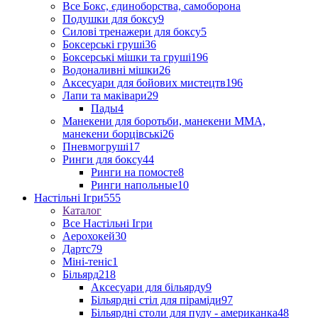
Все Бокс, єдиноборства, самоборона
Подушки для боксу
9
Силові тренажери для боксу
5
Боксерські груші
36
Боксерські мішки та груші
196
Водоналивні мішки
26
Аксесуари для бойових мистецтв
196
Лапи та маківари
29
Пады
4
Манекени для боротьби, манекени ММА,
манекени борцівські
26
Пневмогруші
17
Ринги для боксу
44
Ринги на помосте
8
Ринги напольные
10
Настільні Ігри
555
Каталог
Все Настільні Ігри
Аерохокей
30
Дартс
79
Міні-теніс
1
Більярд
218
Аксесуари для більярду
9
Більярдні стіл для піраміди
97
Більярдні столи для пулу - американка
48