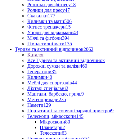
Резинки для фітнесу
18
Ролики для пресу
47
Скакалки
177
Килимки та мати
506
Фітнес тренажери
15
Упори для віджимань
43
М'ячі та фітболи
394
Гімнастичні мати
135
Туризм та активний відпочинок
2062
Каталог
Все Туризм та активний відпочинок
Дорожні сумки та валізи
460
Генератори
35
Килимки
40
Меблі для спортзалів
44
Ліхтарі спеціальні
2
Мангали, барбекю, гриль
9
Метеоприлади
235
Намети
129
Портативні та сонячні зарядні пристрої
9
Телескопи, мікроскопи
145
Мікроскопи
80
Планетарії
2
Телескопи
63
Полювання та стрілянина
354