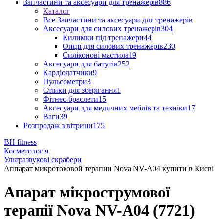
Запчастини та аксесуари для тренажерів
886
Каталог
Все Запчастини та аксесуари для тренажерів
Аксесуари для силових тренажерів
304
Килимки під тренажери
44
Опції для силових тренажерів
230
Силіконові мастила
19
Аксесуари для батутів
252
Кардіодатчики
9
Пульсометри
3
Стійки для зберігання
1
Фітнес-браслети
15
Аксесуари для медичних меблів та техніки
17
Ваги
39
Розпродаж з вітрини
175
BH fitness
Косметологія
Ультразвукові скрабери
Аппарат микротоковой терапии Nova NV-A04 купити в Києві
Апарат мікрострумової
терапії Nova NV-A04 (7721)