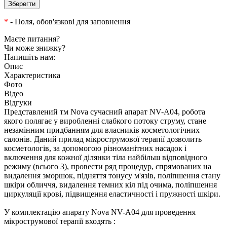
*
- Поля, обов'язкові для заповнення
Маєте питання?
Чи може знижку?
Напишіть нам:
Опис
Характеристика
Фото
Відео
Відгуки
Представлений тм Nova сучасний апарат NV-A04, робота
якого полягає у виробленні слабкого потоку струму, стане
незамінним придбанням для власників косметологічних
салонів. Даний прилад мікрострумової терапії дозволить
косметологів, за допомогою різноманітних насадок і
включення для кожної ділянки тіла найбільш відповідного
режиму (всього 3), провести ряд процедур, спрямованих на
видалення зморшок, підняття тонусу м'язів, поліпшення стану
шкіри обличчя, видалення темних кіл під очима, поліпшення
циркуляції крові, підвищення еластичності і пружності шкіри.
У комплектацію апарату Nova NV-A04 для проведення
мікрострумової терапії входять :