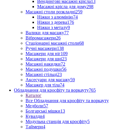
Вендингові масажні крісла
13
Масажні крісла для дому
298
Масажні столи розкладні
259
Ніжки з алюмінію
74
Ніжки з дерева
176
Ніжки з металу
9
Валики для масажу
77
Вібромасажери
26
Стаціонарні масажні столи
68
Ручні масажери
138
Масажери для ніг
109
Масажери для шиї
23
Масажні накидки
72
Масажні подушки
56
Масажні стільці
23
Аксесуари для масажу
59
Масажер для тіла
74
Обладнання для кросфіту та воркауту
765
Каталог
Все Обладнання для кросфіту та воркауту
Медболи
57
Болгарські мішки
13
Кувалди
4
Модульна станція для кросфіту
5
Таймери
4