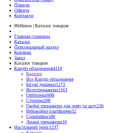
Поради
Оферта
Контакти
Bhfitness | Каталог товаров
Главная страница
Каталог
Персональный раздел
Корзина
Заказ
Каталог товаров
Кардіо обладнання
4118
Каталог
Все Кардіо обладнання
Бігові доріжки
1272
Велотренажери
1163
Орбітреки
990
Степери
208
Гребні тренажери для дому та залу
236
Вібраційні платформи
52
Спінбайки
186
Лижні тренажери
16
Настільний теніс
1237
Каталог