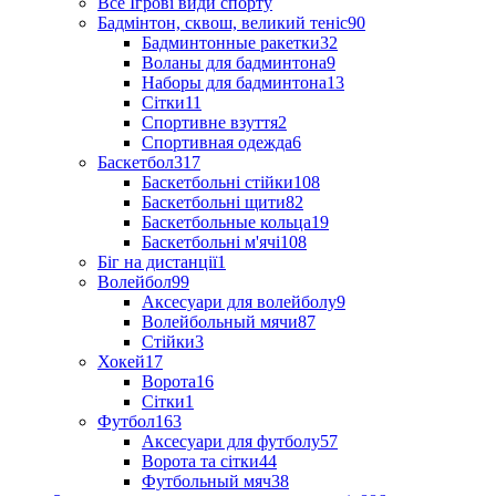
Все Ігрові види спорту
Бадмінтон, сквош, великий теніс
90
Бадминтонные ракетки
32
Воланы для бадминтона
9
Наборы для бадминтона
13
Сітки
11
Спортивне взуття
2
Спортивная одежда
6
Баскетбол
317
Баскетбольні стійки
108
Баскетбольні щити
82
Баскетбольные кольца
19
Баскетбольні м'ячі
108
Біг на дистанції
1
Волейбол
99
Аксесуари для волейболу
9
Волейбольный мячи
87
Стійки
3
Хокей
17
Ворота
16
Сітки
1
Футбол
163
Аксесуари для футболу
57
Ворота та сітки
44
Футбольный мяч
38