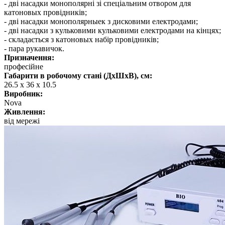
- дві насадки монополярні зі спеціальним отвором для
катоновых провідників;
- дві насадки монополярныек з дисковими електродами;
- дві насадки з кульковими кульковими електродами на кінцях;
- складається з катоновых набір провідників;
- пара рукавичок.
Призначення:
професійне
Габарити в робочому стані (ДхШхВ), см:
26.5 x 36 x 10.5
Виробник:
Nova
Живлення:
від мережі