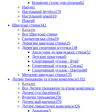
Більярдні столи для снукера
62
Нарди
1
Настільний футбол
170
Настільний хокей
10
Покер
6
Шведські стінки
342
Каталог
Все Шведські стінки
Гладіаторська сітка
10
Дерев'яні шведські стінки
25
Дерев'яні спортивні куточки
138
Аксесуари до шведських стінок
52
Детские прыгунки
0
Спортивный уголок - Бук
0
Спортивный уголок - Сосна
2
Спортивный уголок - Цветной
0
Металеві шведські стінки
135
Дитячі тренажери та ігрові комплекси
1352
Каталог
Все Дитячі тренажери та ігрові комплекси
Дитячі сухі басейни
45
Вуличні тренажери
250
Дитячі майданчики
370
Дитячі гімнастичні комплекси
326
Аквапарк
5