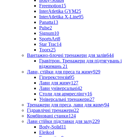
Body-Solid
4
Freemotion
15
InterAtletika GYM
25
InterAtletika X-Line
95
Panatta
13
Pulse
2
Signum
10
SportsArt
8
Star Trac
14
Toorx
25
Вантажно-блочні тренажери для залів
644
Гравітрон. Тренажери для підтягувань і
віджимань
21
Лави, стійки для преса та жиму
929
Гіперекстензія
95
Лави для жиму
127
Лави універсальні
42
Столи для армреслінгу
16
Універсальні тренажери
27
Тренажери для преса, лави для жиму
94
Гідравлічні тренажери
22
Комбіновані станки
124
Лави стійки підставки для залу
229
Body-Solid
11
Eleiko
4