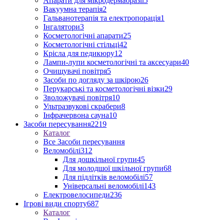
Апарати для мікродермабразії
5
Вакуумна терапія
2
Гальванотерапія та електропорація
1
Інгалятори
3
Косметологічні апарати
25
Косметологічні стільці
42
Крісла для педикюру
12
Лампи-лупи косметологічні та аксесуари
40
Очищувачі повітря
5
Засоби по догляду за шкірою
26
Перукарські та косметологічні візки
29
Зволожувачі повітря
10
Ультразвукові скрабери
8
Інфрачервона сауна
10
Засоби пересування
2219
Каталог
Все Засоби пересування
Веломобілі
312
Для дошкільної групи
45
Для молодшої шкільної групи
68
Для підлітків веломобілі
57
Універсальні веломобілі
143
Електровелосипеди
236
Ігрові види спорту
687
Каталог