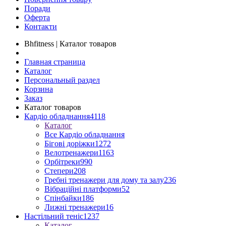
Поради
Оферта
Контакти
Bhfitness | Каталог товаров
Главная страница
Каталог
Персональный раздел
Корзина
Заказ
Каталог товаров
Кардіо обладнання
4118
Каталог
Все Кардіо обладнання
Бігові доріжки
1272
Велотренажери
1163
Орбітреки
990
Степери
208
Гребні тренажери для дому та залу
236
Вібраційні платформи
52
Спінбайки
186
Лижні тренажери
16
Настільний теніс
1237
Каталог