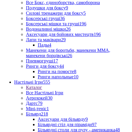
Все Бокс, єдиноборства, самоборона
Подушки для боксу
9
Силові тренажери для боксу
5
Боксерські груші
36
Боксерські мішки та груші
196
Водоналивні мішки
26
Аксесуари для бойових мистецтв
196
Лапи та маківари
29
Пады
4
Манекени для боротьби, манекени ММА,
манекени борцівські
26
Пневмогруші
17
Ринги для боксу
44
Ринги на помосте
8
Ринги напольные
10
Настільні Ігри
555
Каталог
Все Настільні Ігри
Аерохокей
30
Дартс
79
Міні-теніс
1
Більярд
218
Аксесуари для більярду
9
Більярдні стіл для піраміди
97
Більярдні столи для пулу - американка
48