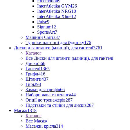
Freemotion
9
InterAtletika GYM
26
InterAtletika NRG
10
InterAtletika Xline
12
Pulse
9
Signum
12
SportsArt
7
Машини Сміта
37
Турніки настінні для будинку
176
Диски для штанги (млинці), для гантелі
3761
Каталог
Все Диски для штанги (млинці), для гантелі
Диски
566
Гантелі
1365
Грифи
416
Штанги
437
Гирі
293
Замки для грифів
66
Набори лава та штанга
44
Опції до тренажерів
287
Підставки та стійки для дисків
287
Масаж
1318
Каталог
Все Масаж
Масажні крісла
314