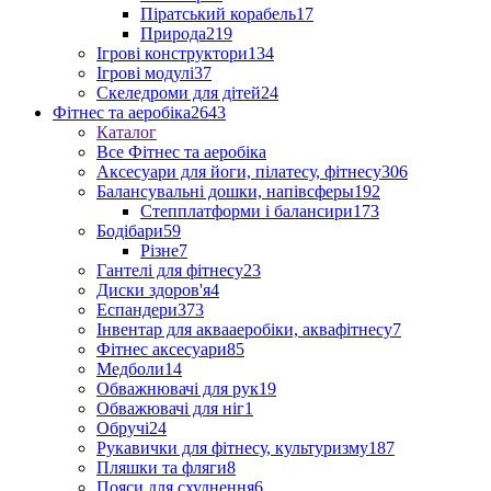
Піратський корабель
17
Природа
219
Ігрові конструктори
134
Ігрові модулі
37
Скеледроми для дітей
24
Фітнес та аеробіка
2643
Каталог
Все Фітнес та аеробіка
Аксесуари для йоги, пілатесу, фітнесу
306
Балансувальні дошки, напівсферы
192
Степплатформи і балансири
173
Бодібари
59
Різне
7
Гантелі для фітнесу
23
Диски здоров'я
4
Еспандери
373
Інвентар для аквааеробіки, аквафітнесу
7
Фітнес аксесуари
85
Медболи
14
Обважнювачі для рук
19
Обважювачі для ніг
1
Обручі
24
Рукавички для фітнесу, культуризму
187
Пляшки та фляги
8
Пояси для схуднення
6