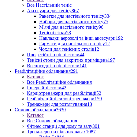
Все Настільний теніс
Аксесуари для тенісу
867
Ракетки для настільного тенісу
334
Набори для настільного тенісу
75
М'ячі для настільного тенісу
96
Тенісні сітки
58
Накладки аерозолі та інші аксесуари
192
Гармати для настільного тенісу
12
Чохли для тенісних столів
12
Професійні тенісні столи
44
Тенісні столи для закритих приміщень
197
Всепогодні тенісні столи
141
Реабілітаційне обладнання
291
Каталог
Все Реабілітаційне обладнання
Інверсійні столи
42
Кардіотренажери для реабілітації
52
Реабілітаційні силові тренажери
159
Тренажери для розтягування
13
Силове обладнання
3630
Каталог
Все Силове обладнання
Фітнес станції для дому та залу
301
Тренажери на вільних вагах
1087