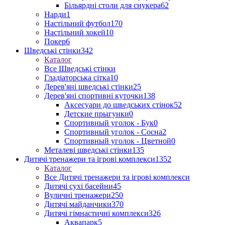
Більярдні столи для снукера
62
Нарди
1
Настільний футбол
170
Настільний хокей
10
Покер
6
Шведські стінки
342
Каталог
Все Шведські стінки
Гладіаторська сітка
10
Дерев'яні шведські стінки
25
Дерев'яні спортивні куточки
138
Аксесуари до шведських стінок
52
Детские прыгунки
0
Спортивный уголок - Бук
0
Спортивный уголок - Сосна
2
Спортивный уголок - Цветной
0
Металеві шведські стінки
135
Дитячі тренажери та ігрові комплекси
1352
Каталог
Все Дитячі тренажери та ігрові комплекси
Дитячі сухі басейни
45
Вуличні тренажери
250
Дитячі майданчики
370
Дитячі гімнастичні комплекси
326
Аквапарк
5