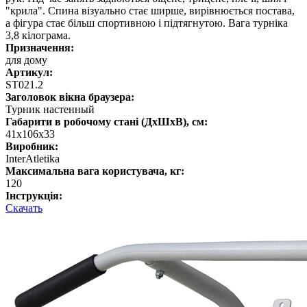
"крила". Спина візуально стає ширше, вирівнюється постава,
а фігура стає більш спортивною і підтягнутою. Вага турніка
3,8 кілограма.
Призначення:
для дому
Артикул:
SТ021.2
Заголовок вікна браузера:
Турник настенный
Габарити в робочому стані (ДхШхВ), см:
41х106х33
Виробник:
InterAtletika
Максимальна вага користувача, кг:
120
Інструкція:
Скачать