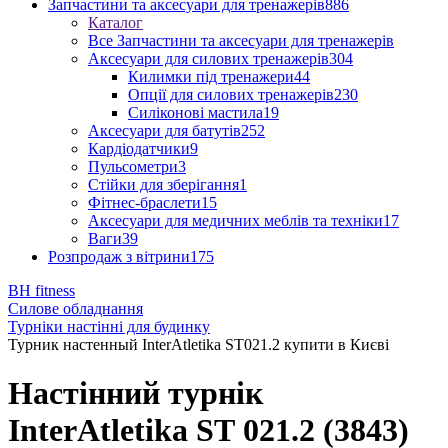
Запчастини та аксесуари для тренажерів
886
Каталог
Все Запчастини та аксесуари для тренажерів
Аксесуари для силових тренажерів
304
Килимки під тренажери
44
Опції для силових тренажерів
230
Силіконові мастила
19
Аксесуари для батутів
252
Кардіодатчики
9
Пульсометри
3
Стійки для зберігання
1
Фітнес-браслети
15
Аксесуари для медичних меблів та техніки
17
Ваги
39
Розпродаж з вітрини
175
BH fitness
Силове обладнання
Турніки настінні для будинку
Турник настенный InterAtletika SТ021.2 купити в Києві
Настінний турнік
InterAtletika ЅТ 021.2 (3843)