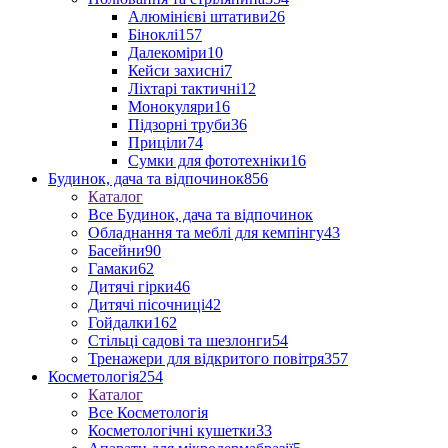
Алюмінієві штативи
26
Біноклі
157
Далекоміри
10
Кейси захисні
7
Ліхтарі тактичні
12
Монокуляри
16
Підзорні труби
36
Приціли
74
Сумки для фототехніки
16
Будинок, дача та відпочинок
856
Каталог
Все Будинок, дача та відпочинок
Обладнання та меблі для кемпінгу
43
Басейни
90
Гамаки
62
Дитячі гірки
46
Дитячі пісочниці
42
Гойдалки
162
Стільці садові та шезлонги
54
Тренажери для відкритого повітря
357
Косметологія
254
Каталог
Все Косметологія
Косметологічні кушетки
33