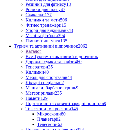
Резинки для фітнесу
18
Ролики для пресу
47
Скакалки
177
Килимки та мати
506
Фітнес тренажери
15
Упори для віджимань
43
М'ячі та фітболи
394
Гімнастичні мати
135
Туризм та активний відпочинок
2062
Каталог
Все Туризм та активний відпочинок
Дорожні сумки та валізи
460
Генератори
35
Килимки
40
Меблі для спортзалів
44
Ліхтарі спеціальні
2
Мангали, барбекю, гриль
9
Метеоприлади
235
Намети
129
Портативні та сонячні зарядні пристрої
9
Телескопи, мікроскопи
145
Мікроскопи
80
Планетарії
2
Телескопи
63
Полювання та стрілянина
354