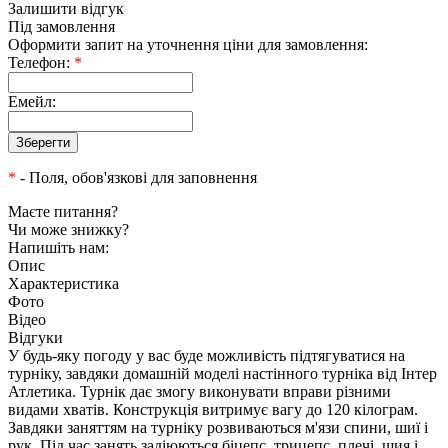
Залишити відгук
Під замовлення
Оформити запит на уточнення ціни для замовлення:
Телефон:
*
Емейл:
*
- Поля, обов'язкові для заповнення
Маєте питання?
Чи може знижку?
Напишіть нам:
Опис
Характеристика
Фото
Відео
Відгуки
У будь-яку погоду у вас буде можливість підтягуватися на
турніку, завдяки домашній моделі настінного турніка від Інтер
Атлетика. Турнік дає змогу виконувати вправи різними
видами хватів. Конструкція витримує вагу до 120 кілограм.
Завдяки заняттям на турніку розвиваються м'язи спини, шиї і
рук. Під час занять задіюються біцепс, трицепс, плечі, шия і