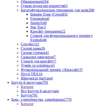
Обважнювачі
164
Гумові підлогові покриття
63
Багатофункціональні тренажери для залів
288
Impulse Zone (Crossfit)
2
Freemotion
0
SportsArt
0
Star Trac
3
Кросфіт тренажери
22
Станції для функціонального тренінгу
Explode
46
Сендбегі
22
Силові рами
26
Силові стрічки
41
Скакалки швидкісні
7
Станції для кросфіту
7
Тумби та пліобокси
5
Функціональний тренінг і Кроссфіт
37
Петлі TRX
10
Швидкісні бар'єри
4
Батути й аксесуари
791
Каталог
Все Батути й аксесуари
Батути
791
Бокс, єдиноборства, самоборона
1770
Каталог