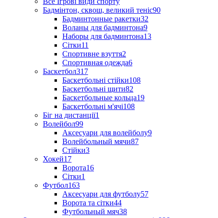
Все Ігрові види спорту
Бадмінтон, сквош, великий теніс
90
Бадминтонные ракетки
32
Воланы для бадминтона
9
Наборы для бадминтона
13
Сітки
11
Спортивне взуття
2
Спортивная одежда
6
Баскетбол
317
Баскетбольні стійки
108
Баскетбольні щити
82
Баскетбольные кольца
19
Баскетбольні м'ячі
108
Біг на дистанції
1
Волейбол
99
Аксесуари для волейболу
9
Волейбольный мячи
87
Стійки
3
Хокей
17
Ворота
16
Сітки
1
Футбол
163
Аксесуари для футболу
57
Ворота та сітки
44
Футбольный мяч
38