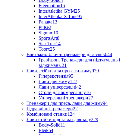
Body-Solid
4
Freemotion
15
InterAtletika GYM
25
InterAtletika X-Line
95
Panatta
13
Pulse
2
Signum
10
SportsArt
8
Star Trac
14
Toorx
25
Вантажно-блочні тренажери для залів
644
Гравітрон. Тренажери для підтягувань і
віджимань
21
Лави, стійки для преса та жиму
929
Гіперекстензія
95
Лави для жиму
127
Лави універсальні
42
Столи для армреслінгу
16
Універсальні тренажери
27
Тренажери для преса, лави для жиму
94
Гідравлічні тренажери
22
Комбіновані станки
124
Лави стійки підставки для залу
229
Body-Solid
11
Eleiko
4