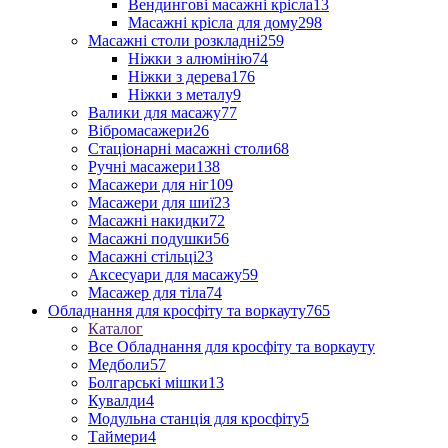
Вендингові масажні крісла
13
Масажні крісла для дому
298
Масажні столи розкладні
259
Ніжки з алюмінію
74
Ніжки з дерева
176
Ніжки з металу
9
Валики для масажу
77
Вібромасажери
26
Стаціонарні масажні столи
68
Ручні масажери
138
Масажери для ніг
109
Масажери для шиї
23
Масажні накидки
72
Масажні подушки
56
Масажні стільці
23
Аксесуари для масажу
59
Масажер для тіла
74
Обладнання для кросфіту та воркауту
765
Каталог
Все Обладнання для кросфіту та воркауту
Медболи
57
Болгарські мішки
13
Кувалди
4
Модульна станція для кросфіту
5
Таймери
4