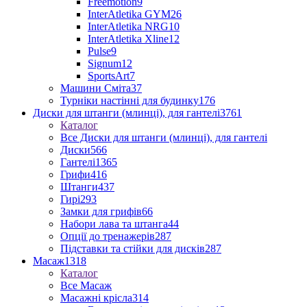
Freemotion
9
InterAtletika GYM
26
InterAtletika NRG
10
InterAtletika Xline
12
Pulse
9
Signum
12
SportsArt
7
Машини Сміта
37
Турніки настінні для будинку
176
Диски для штанги (млинці), для гантелі
3761
Каталог
Все Диски для штанги (млинці), для гантелі
Диски
566
Гантелі
1365
Грифи
416
Штанги
437
Гирі
293
Замки для грифів
66
Набори лава та штанга
44
Опції до тренажерів
287
Підставки та стійки для дисків
287
Масаж
1318
Каталог
Все Масаж
Масажні крісла
314