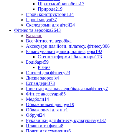
Піратський корабель
17
Природа
219
Ігрові конструктори
134
Ігрові модулі
37
Скеледроми для дітей
24
Фітнес та аеробіка
2643
Каталог
Все Фітнес та аеробіка
Аксесуари для йоги, пілатесу, фітнесу
306
Балансувальні дошки, напівсферы
192
Степплатформи і балансири
173
Бодібари
59
Різне
7
Гантелі для фітнесу
23
Диски здоров'я
4
Еспандери
373
Інвентар для аквааеробіки, аквафітнесу
7
Фітнес аксесуари
85
Медболи
14
Обважнювачі для рук
19
Обважювачі для ніг
1
Обручі
24
Рукавички для фітнесу, культуризму
187
Пляшки та фляги
8
Пояси для схуднення
6