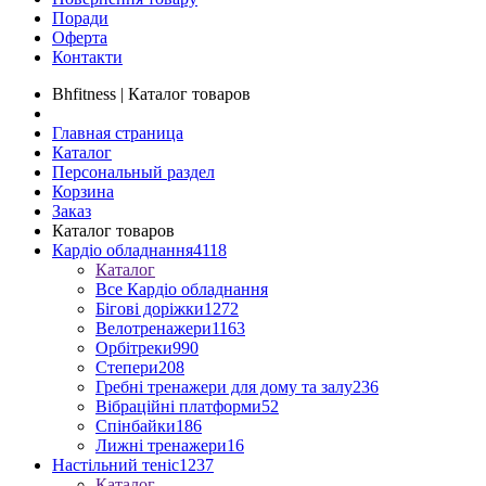
Поради
Оферта
Контакти
Bhfitness | Каталог товаров
Главная страница
Каталог
Персональный раздел
Корзина
Заказ
Каталог товаров
Кардіо обладнання
4118
Каталог
Все Кардіо обладнання
Бігові доріжки
1272
Велотренажери
1163
Орбітреки
990
Степери
208
Гребні тренажери для дому та залу
236
Вібраційні платформи
52
Спінбайки
186
Лижні тренажери
16
Настільний теніс
1237
Каталог