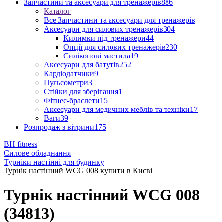
Запчастини та аксесуари для тренажерів
886
Каталог
Все Запчастини та аксесуари для тренажерів
Аксесуари для силових тренажерів
304
Килимки під тренажери
44
Опції для силових тренажерів
230
Силіконові мастила
19
Аксесуари для батутів
252
Кардіодатчики
9
Пульсометри
3
Стійки для зберігання
1
Фітнес-браслети
15
Аксесуари для медичних меблів та техніки
17
Ваги
39
Розпродаж з вітрини
175
BH fitness
Силове обладнання
Турніки настінні для будинку
Турнік настінний WCG 008 купити в Києві
Турнік настінний WCG 008
(34813)