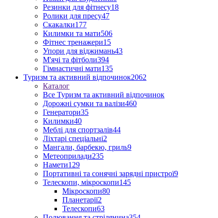
Резинки для фітнесу
18
Ролики для пресу
47
Скакалки
177
Килимки та мати
506
Фітнес тренажери
15
Упори для віджимань
43
М'ячі та фітболи
394
Гімнастичні мати
135
Туризм та активний відпочинок
2062
Каталог
Все Туризм та активний відпочинок
Дорожні сумки та валізи
460
Генератори
35
Килимки
40
Меблі для спортзалів
44
Ліхтарі спеціальні
2
Мангали, барбекю, гриль
9
Метеоприлади
235
Намети
129
Портативні та сонячні зарядні пристрої
9
Телескопи, мікроскопи
145
Мікроскопи
80
Планетарії
2
Телескопи
63
Полювання та стрілянина
354