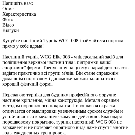
Напишіть нам:
Опис
Характеристика
Фото
Відео
Відгуки
Купуйте настінний Турнік WCG 008 і займайтеся спортом
прямо у себе вдома!
Настінний турнік WCG Elite 008 - універсальний засіб для
поліпшення верхньої частини тіла і підтримки вашої
спортивної форми. Тренування на цьому снаряді дозволяють
задіяти практично всі групи м'язів. Він стане справжнім
домашнім спортзалом і допоможе завжди залишатися в
хорошій фізичній формі.
Перевагою турніка для будинку професійного є зручне
настінне кріплення, міцна конструкція. Металл окрашен
методом порошкового покрытия. Порошковая окраска
отличается от эмалировки увеличенным сроком службы и
устойчивостью к механическому воздействию. Благодаря
порошковому покрытию, турник настенный WCG 008 не
заржавеет и не потеряет опрятного вида даже спустя многие
годы ежедневных тренировок.