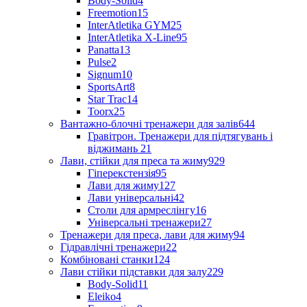
Body-Solid
4
Freemotion
15
InterAtletika GYM
25
InterAtletika X-Line
95
Panatta
13
Pulse
2
Signum
10
SportsArt
8
Star Trac
14
Toorx
25
Вантажно-блочні тренажери для залів
644
Гравітрон. Тренажери для підтягувань і
віджимань
21
Лави, стійки для преса та жиму
929
Гіперекстензія
95
Лави для жиму
127
Лави універсальні
42
Столи для армреслінгу
16
Універсальні тренажери
27
Тренажери для преса, лави для жиму
94
Гідравлічні тренажери
22
Комбіновані станки
124
Лави стійки підставки для залу
229
Body-Solid
11
Eleiko
4