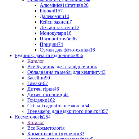
Алюмінієві штативи
26
Біноклі
157
Далекоміри
10
Кейси захисні
7
Ліхтарі тактичні
12
Монокуляри
16
Підзорні труби
36
Приціли
74
Сумки для фототехніки
16
Будинок, дача та відпочинок
856
Каталог
Все Будинок, дача та відпочинок
Обладнання та меблі для кемпінгу
43
Басейни
90
Гамаки
62
Дитячі гірки
46
Дитячі пісочниці
42
Гойдалки
162
Стільці садові та шезлонги
54
Тренажери для відкритого повітря
357
Косметологія
254
Каталог
Все Косметологія
Косметологічні кушетки
33