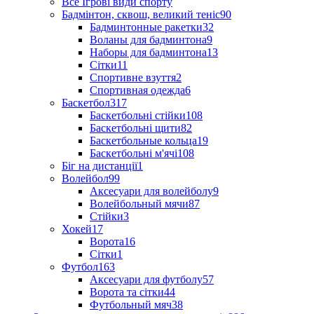
Все Ігрові види спорту
Бадмінтон, сквош, великий теніс
90
Бадминтонные ракетки
32
Воланы для бадминтона
9
Наборы для бадминтона
13
Сітки
11
Спортивне взуття
2
Спортивная одежда
6
Баскетбол
317
Баскетбольні стійки
108
Баскетбольні щити
82
Баскетбольные кольца
19
Баскетбольні м'ячі
108
Біг на дистанції
1
Волейбол
99
Аксесуари для волейболу
9
Волейбольный мячи
87
Стійки
3
Хокей
17
Ворота
16
Сітки
1
Футбол
163
Аксесуари для футболу
57
Ворота та сітки
44
Футбольный мяч
38