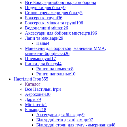
Все Бокс, єдиноборства, самоборона
Подушки для боксу
9
Силові тренажери для боксу
5
Боксерські груші
36
Боксерські мішки та груші
196
Водоналивні мішки
26
Аксесуари для бойових мистецтв
196
Лапи та маківари
29
Пады
4
Манекени для боротьби, манекени ММА,
манекени борцівські
26
Пневмогруші
17
Ринги для боксу
44
Ринги на помосте
8
Ринги напольные
10
Настільні Ігри
555
Каталог
Все Настільні Ігри
Аерохокей
30
Дартс
79
Міні-теніс
1
Більярд
218
Аксесуари для більярду
9
Більярдні стіл для піраміди
97
Більярдні столи для пулу - американка
48