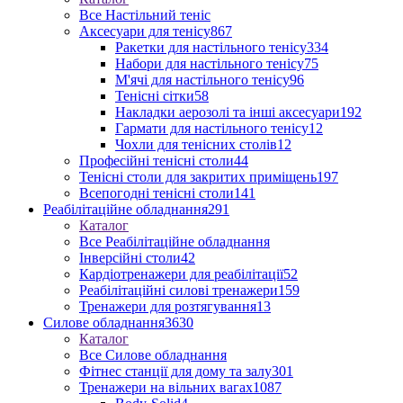
Все Настільний теніс
Аксесуари для тенісу
867
Ракетки для настільного тенісу
334
Набори для настільного тенісу
75
М'ячі для настільного тенісу
96
Тенісні сітки
58
Накладки аерозолі та інші аксесуари
192
Гармати для настільного тенісу
12
Чохли для тенісних столів
12
Професійні тенісні столи
44
Тенісні столи для закритих приміщень
197
Всепогодні тенісні столи
141
Реабілітаційне обладнання
291
Каталог
Все Реабілітаційне обладнання
Інверсійні столи
42
Кардіотренажери для реабілітації
52
Реабілітаційні силові тренажери
159
Тренажери для розтягування
13
Силове обладнання
3630
Каталог
Все Силове обладнання
Фітнес станції для дому та залу
301
Тренажери на вільних вагах
1087