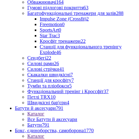
Обважнювачі
164
Гумові підлогові покриття
63
Багатофункціональні тренажери для залів
288
Impulse Zone (Crossfit)
2
Freemotion
0
SportsArt
0
Star Trac
3
Кросфіт тренажери
22
Станції для функціонального тренінгу
Explode
46
Сендбегі
22
Силові рами
26
Силові стрічки
41
Скакалки швидкісні
7
Станції для кросфіту
7
Тумби та пліобокси
5
Функціональний тренінг і Кроссфіт
37
Петлі TRX
10
Швидкісні бар'єри
4
Батути й аксесуари
791
Каталог
Все Батути й аксесуари
Батути
791
Бокс, єдиноборства, самоборона
1770
Каталог