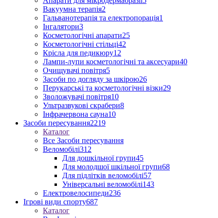
Апарати для мікродермабразії
5
Вакуумна терапія
2
Гальванотерапія та електропорація
1
Інгалятори
3
Косметологічні апарати
25
Косметологічні стільці
42
Крісла для педикюру
12
Лампи-лупи косметологічні та аксесуари
40
Очищувачі повітря
5
Засоби по догляду за шкірою
26
Перукарські та косметологічні візки
29
Зволожувачі повітря
10
Ультразвукові скрабери
8
Інфрачервона сауна
10
Засоби пересування
2219
Каталог
Все Засоби пересування
Веломобілі
312
Для дошкільної групи
45
Для молодшої шкільної групи
68
Для підлітків веломобілі
57
Універсальні веломобілі
143
Електровелосипеди
236
Ігрові види спорту
687
Каталог