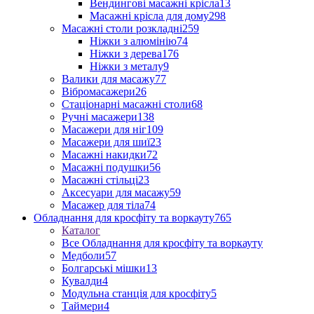
Вендингові масажні крісла
13
Масажні крісла для дому
298
Масажні столи розкладні
259
Ніжки з алюмінію
74
Ніжки з дерева
176
Ніжки з металу
9
Валики для масажу
77
Вібромасажери
26
Стаціонарні масажні столи
68
Ручні масажери
138
Масажери для ніг
109
Масажери для шиї
23
Масажні накидки
72
Масажні подушки
56
Масажні стільці
23
Аксесуари для масажу
59
Масажер для тіла
74
Обладнання для кросфіту та воркауту
765
Каталог
Все Обладнання для кросфіту та воркауту
Медболи
57
Болгарські мішки
13
Кувалди
4
Модульна станція для кросфіту
5
Таймери
4