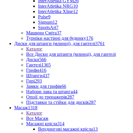
InterAtletika GYM
26
InterAtletika NRG
10
InterAtletika Xline
12
Pulse
9
Signum
12
SportsArt
7
Машини Сміта
37
Турніки настінні для будинку
176
Диски для штанги (млинці), для гантелі
3761
Каталог
Все Диски для штанги (млинці), для гантелі
Диски
566
Гантелі
1365
Грифи
416
Штанги
437
Гирі
293
Замки для грифів
66
Набори лава та штанга
44
Опції до тренажерів
287
Підставки та стійки для дисків
287
Масаж
1318
Каталог
Все Масаж
Масажні крісла
314
Вендингові масажні крісла
13