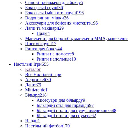
Силові тренажери для боксу
5
Боксерські груші
36
Боксерські мішки та груші
196
Водоналивні мішки
26
Аксесуари для бойових мистецтв
196
Лапи та маківари
29
Пады
4
Манекени для боротьби, манекени ММА, манекени 
Пневмогруші
17
Ринги для боксу
44
Ринги на помосте
8
Ринги напольные
10
Настільні Ігри
555
Каталог
Все Настільні Ігри
Аерохокей
30
Дартс
79
Міні-теніс
1
Більярд
218
Аксесуари для більярду
9
Більярдні стіл для піраміди
97
Більярдні столи для пулу - американка
48
Більярдні столи для снукера
62
Нарди
1
Настільний футбол
170