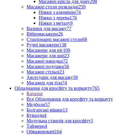
Масажні крісла для дому
298
Масажні столи розкладні
259
Ніжки з алюмінію
74
Ніжки з дерева
176
Ніжки з металу
9
Валики для масажу
77
Вібромасажери
26
Стаціонарні масажні столи
68
Ручні масажери
138
Масажери для ніг
109
Масажери для шиї
23
Масажні накидки
72
Масажні подушки
56
Масажні стільці
23
Аксесуари для масажу
59
Масажер для тіла
74
Обладнання для кросфіту та воркауту
765
Каталог
Все Обладнання для кросфіту та воркауту
Медболи
57
Болгарські мішки
13
Кувалди
4
Модульна станція для кросфіту
5
Таймери
4
Обважнювачі
164