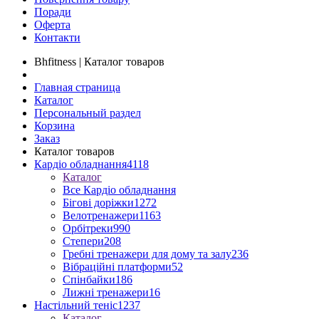
Поради
Оферта
Контакти
Bhfitness | Каталог товаров
Главная страница
Каталог
Персональный раздел
Корзина
Заказ
Каталог товаров
Кардіо обладнання
4118
Каталог
Все Кардіо обладнання
Бігові доріжки
1272
Велотренажери
1163
Орбітреки
990
Степери
208
Гребні тренажери для дому та залу
236
Вібраційні платформи
52
Спінбайки
186
Лижні тренажери
16
Настільний теніс
1237
Каталог