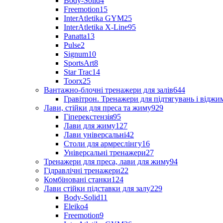
Body-Solid
4
Freemotion
15
InterAtletika GYM
25
InterAtletika X-Line
95
Panatta
13
Pulse
2
Signum
10
SportsArt
8
Star Trac
14
Toorx
25
Вантажно-блочні тренажери для залів
644
Гравітрон. Тренажери для підтягувань і відж
Лави, стійки для преса та жиму
929
Гіперекстензія
95
Лави для жиму
127
Лави універсальні
42
Столи для армреслінгу
16
Універсальні тренажери
27
Тренажери для преса, лави для жиму
94
Гідравлічні тренажери
22
Комбіновані станки
124
Лави стійки підставки для залу
229
Body-Solid
11
Eleiko
4
Freemotion
9