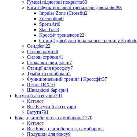
Гумові підлогові покриття
63
Багатофункціональні тренажери для залів
288
Impulse Zone (Crossfit)
2
Freemotion
0
SportsArt
0
Star Trac
3
Кросфіт тренажери
22
Станції для функціонального тренінгу Explod
Сендбегі
22
Силові рами
26
Силові стрічки
41
Скакалки швидкісні
7
Станції для кросфіту
7
Тумби та пліобокси
5
Функціональний тренінг і Кроссфіт
37
Петлі TRX
10
Швидкісні бар'єри
4
Батути й аксесуари
791
Каталог
Все Батути й аксесуари
Батути
791
Бокс, єдиноборства, самоборона
1770
Каталог
Все Бокс, єдиноборства, самоборона
Подушки для боксу
9