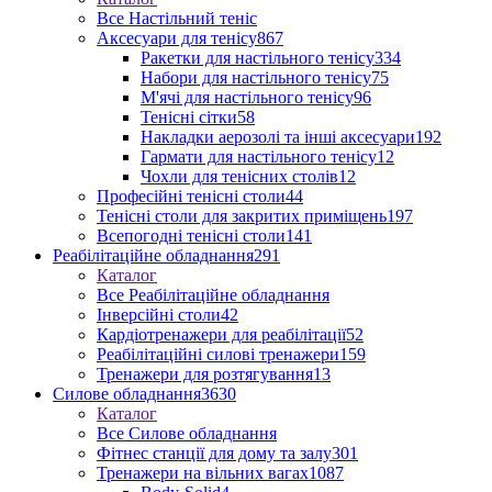
Все Настільний теніс
Аксесуари для тенісу
867
Ракетки для настільного тенісу
334
Набори для настільного тенісу
75
М'ячі для настільного тенісу
96
Тенісні сітки
58
Накладки аерозолі та інші аксесуари
192
Гармати для настільного тенісу
12
Чохли для тенісних столів
12
Професійні тенісні столи
44
Тенісні столи для закритих приміщень
197
Всепогодні тенісні столи
141
Реабілітаційне обладнання
291
Каталог
Все Реабілітаційне обладнання
Інверсійні столи
42
Кардіотренажери для реабілітації
52
Реабілітаційні силові тренажери
159
Тренажери для розтягування
13
Силове обладнання
3630
Каталог
Все Силове обладнання
Фітнес станції для дому та залу
301
Тренажери на вільних вагах
1087