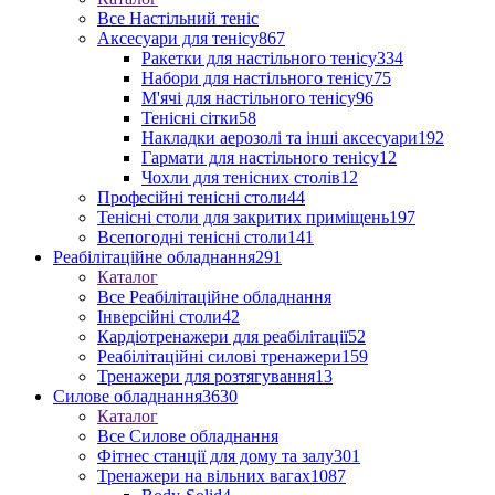
Все Настільний теніс
Аксесуари для тенісу
867
Ракетки для настільного тенісу
334
Набори для настільного тенісу
75
М'ячі для настільного тенісу
96
Тенісні сітки
58
Накладки аерозолі та інші аксесуари
192
Гармати для настільного тенісу
12
Чохли для тенісних столів
12
Професійні тенісні столи
44
Тенісні столи для закритих приміщень
197
Всепогодні тенісні столи
141
Реабілітаційне обладнання
291
Каталог
Все Реабілітаційне обладнання
Інверсійні столи
42
Кардіотренажери для реабілітації
52
Реабілітаційні силові тренажери
159
Тренажери для розтягування
13
Силове обладнання
3630
Каталог
Все Силове обладнання
Фітнес станції для дому та залу
301
Тренажери на вільних вагах
1087