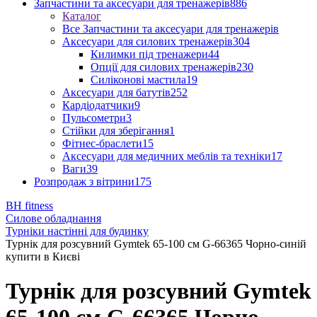
Запчастини та аксесуари для тренажерів
886
Каталог
Все Запчастини та аксесуари для тренажерів
Аксесуари для силових тренажерів
304
Килимки під тренажери
44
Опції для силових тренажерів
230
Силіконові мастила
19
Аксесуари для батутів
252
Кардіодатчики
9
Пульсометри
3
Стійки для зберігання
1
Фітнес-браслети
15
Аксесуари для медичних меблів та техніки
17
Ваги
39
Розпродаж з вітрини
175
BH fitness
Силове обладнання
Турніки настінні для будинку
Турнік для розсувний Gymtek 65-100 см G-66365 Чорно-синій
купити в Києві
Турнік для розсувний Gymtek