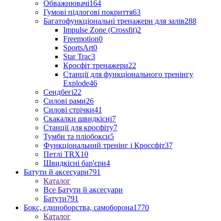
Обважнювачі
164
Гумові підлогові покриття
63
Багатофункціональні тренажери для залів
288
Impulse Zone (Crossfit)
2
Freemotion
0
SportsArt
0
Star Trac
3
Кросфіт тренажери
22
Станції для функціонального тренінгу
Explode
46
Сендбегі
22
Силові рами
26
Силові стрічки
41
Скакалки швидкісні
7
Станції для кросфіту
7
Тумби та пліобокси
5
Функціональний тренінг і Кроссфіт
37
Петлі TRX
10
Швидкісні бар'єри
4
Батути й аксесуари
791
Каталог
Все Батути й аксесуари
Батути
791
Бокс, єдиноборства, самоборона
1770
Каталог