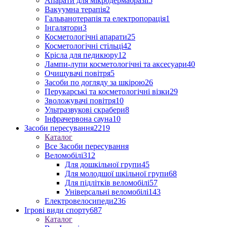
Апарати для мікродермабразії
5
Вакуумна терапія
2
Гальванотерапія та електропорація
1
Інгалятори
3
Косметологічні апарати
25
Косметологічні стільці
42
Крісла для педикюру
12
Лампи-лупи косметологічні та аксесуари
40
Очищувачі повітря
5
Засоби по догляду за шкірою
26
Перукарські та косметологічні візки
29
Зволожувачі повітря
10
Ультразвукові скрабери
8
Інфрачервона сауна
10
Засоби пересування
2219
Каталог
Все Засоби пересування
Веломобілі
312
Для дошкільної групи
45
Для молодшої шкільної групи
68
Для підлітків веломобілі
57
Універсальні веломобілі
143
Електровелосипеди
236
Ігрові види спорту
687
Каталог