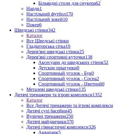
Більярдні столи для снукера
62
Нарди
1
Настільний футбол
170
Настільний хокей
10
Покер
6
Шведські стінки
342
Каталог
Все Шведські стінки
Гладіаторська сітка
10
Дерев'яні шведські стінки
25
Дерев'яні спортивні куточки
138
Аксесуари до шведських стінок
52
Детские прыгунки
0
Спортивный уголок - Бук
0
Спортивный уголок - Сосна
2
Спортивный уголок - Цветной
0
Металеві шведські стінки
135
Дитячі тренажери та ігрові комплекси
1352
Каталог
Все Дитячі тренажери та ігрові комплекси
Дитячі сухі басейни
45
Вуличні тренажери
250
Дитячі майданчики
370
Дитячі гімнастичні комплекси
326
Аквапарк
5