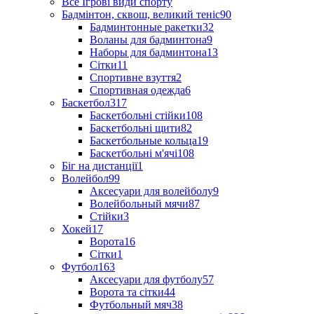
Все Ігрові види спорту
Бадмінтон, сквош, великий теніс
90
Бадминтонные ракетки
32
Воланы для бадминтона
9
Наборы для бадминтона
13
Сітки
11
Спортивне взуття
2
Спортивная одежда
6
Баскетбол
317
Баскетбольні стійки
108
Баскетбольні щити
82
Баскетбольные кольца
19
Баскетбольні м'ячі
108
Біг на дистанції
1
Волейбол
99
Аксесуари для волейболу
9
Волейбольный мячи
87
Стійки
3
Хокей
17
Ворота
16
Сітки
1
Футбол
163
Аксесуари для футболу
57
Ворота та сітки
44
Футбольный мяч
38