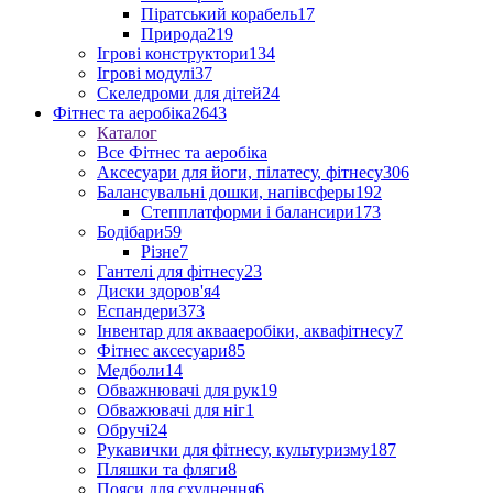
Піратський корабель
17
Природа
219
Ігрові конструктори
134
Ігрові модулі
37
Скеледроми для дітей
24
Фітнес та аеробіка
2643
Каталог
Все Фітнес та аеробіка
Аксесуари для йоги, пілатесу, фітнесу
306
Балансувальні дошки, напівсферы
192
Степплатформи і балансири
173
Бодібари
59
Різне
7
Гантелі для фітнесу
23
Диски здоров'я
4
Еспандери
373
Інвентар для аквааеробіки, аквафітнесу
7
Фітнес аксесуари
85
Медболи
14
Обважнювачі для рук
19
Обважювачі для ніг
1
Обручі
24
Рукавички для фітнесу, культуризму
187
Пляшки та фляги
8
Пояси для схуднення
6