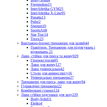
Body-Solid
4
Freemotion
15
InterAtletika GYM
25
InterAtletika X-Line
95
Panatta
13
Pulse
2
Signum
10
SportsArt
8
Star Trac
14
Toorx
25
Вантажно-блочні тренажери для залів
644
Гравітрон. Тренажери для підтягувань і
віджимань
21
Лави, стійки для преса та жиму
929
Гіперекстензія
95
Лави для жиму
127
Лави універсальні
42
Столи для армреслінгу
16
Універсальні тренажери
27
Тренажери для преса, лави для жиму
94
Гідравлічні тренажери
22
Комбіновані станки
124
Лави стійки підставки для залу
229
Body-Solid
11
Eleiko
4