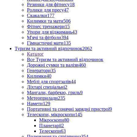
Резинки для фітнесу
18
Ролики для пресу
47
Скакалки
177
Килимки та мати
506
Фітнес тренажери
15
Упори для віджимань
43
М'ячі та фітболи
394
Гімнастичні мати
135
Туризм та активний відпочинок
2062
Каталог
Все Туризм та активний відпочинок
Дорожні сумки та валізи
460
Генератори
35
Килимки
40
Меблі для спортзалів
44
Ліхтарі спеціальні
2
Мангали, барбекю, гриль
9
Метеоприлади
235
Намети
129
Портативні та сонячні зарядні пристрої
9
Телескопи, мікроскопи
145
Мікроскопи
80
Планетарії
2
Телескопи
63
Полювання та стрілянина
354