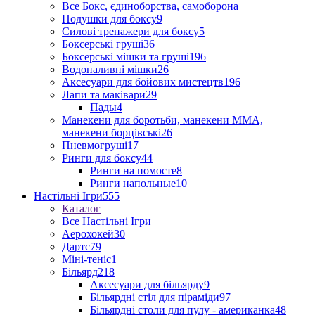
Все Бокс, єдиноборства, самоборона
Подушки для боксу
9
Силові тренажери для боксу
5
Боксерські груші
36
Боксерські мішки та груші
196
Водоналивні мішки
26
Аксесуари для бойових мистецтв
196
Лапи та маківари
29
Пады
4
Манекени для боротьби, манекени ММА,
манекени борцівські
26
Пневмогруші
17
Ринги для боксу
44
Ринги на помосте
8
Ринги напольные
10
Настільні Ігри
555
Каталог
Все Настільні Ігри
Аерохокей
30
Дартс
79
Міні-теніс
1
Більярд
218
Аксесуари для більярду
9
Більярдні стіл для піраміди
97
Більярдні столи для пулу - американка
48