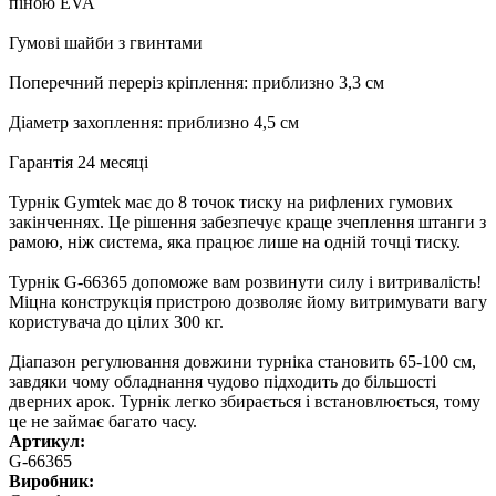
піною EVA
Гумові шайби з гвинтами
Поперечний переріз кріплення: приблизно 3,3 см
Діаметр захоплення: приблизно 4,5 см
Гарантія 24 месяці
Турнік Gymtek має до 8 точок тиску на рифлених гумових
закінченнях. Це рішення забезпечує краще зчеплення штанги з
рамою, ніж система, яка працює лише на одній точці тиску.
Турнік G-66365 допоможе вам розвинути силу і витривалість!
Міцна конструкція пристрою дозволяє йому витримувати вагу
користувача до цілих 300 кг.
Діапазон регулювання довжини турніка становить 65-100 см,
завдяки чому обладнання чудово підходить до більшості
дверних арок. Турнік легко збирається і встановлюється, тому
це не займає багато часу.
Артикул:
G-66365
Виробник: