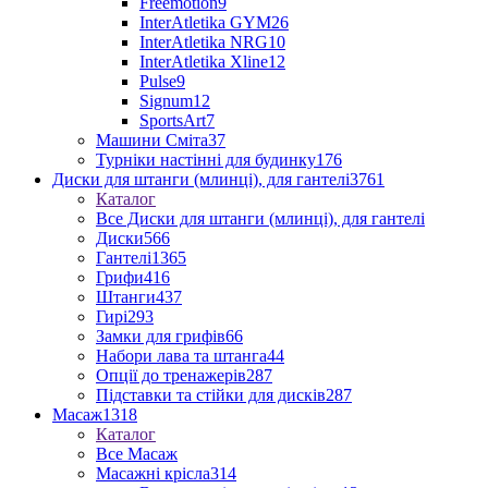
Freemotion
9
InterAtletika GYM
26
InterAtletika NRG
10
InterAtletika Xline
12
Pulse
9
Signum
12
SportsArt
7
Машини Сміта
37
Турніки настінні для будинку
176
Диски для штанги (млинці), для гантелі
3761
Каталог
Все Диски для штанги (млинці), для гантелі
Диски
566
Гантелі
1365
Грифи
416
Штанги
437
Гирі
293
Замки для грифів
66
Набори лава та штанга
44
Опції до тренажерів
287
Підставки та стійки для дисків
287
Масаж
1318
Каталог
Все Масаж
Масажні крісла
314