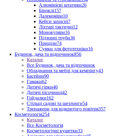
Алюмінієві штативи
26
Біноклі
157
Далекоміри
10
Кейси захисні
7
Ліхтарі тактичні
12
Монокуляри
16
Підзорні труби
36
Приціли
74
Сумки для фототехніки
16
Будинок, дача та відпочинок
856
Каталог
Все Будинок, дача та відпочинок
Обладнання та меблі для кемпінгу
43
Басейни
90
Гамаки
62
Дитячі гірки
46
Дитячі пісочниці
42
Гойдалки
162
Стільці садові та шезлонги
54
Тренажери для відкритого повітря
357
Косметологія
254
Каталог
Все Косметологія
Косметологічні кушетки
33