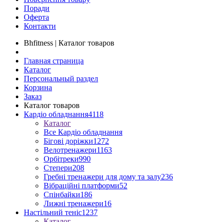
Поради
Оферта
Контакти
Bhfitness | Каталог товаров
Главная страница
Каталог
Персональный раздел
Корзина
Заказ
Каталог товаров
Кардіо обладнання
4118
Каталог
Все Кардіо обладнання
Бігові доріжки
1272
Велотренажери
1163
Орбітреки
990
Степери
208
Гребні тренажери для дому та залу
236
Вібраційні платформи
52
Спінбайки
186
Лижні тренажери
16
Настільний теніс
1237
Каталог