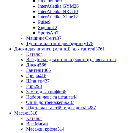
Freemotion
9
InterAtletika GYM
26
InterAtletika NRG
10
InterAtletika Xline
12
Pulse
9
Signum
12
SportsArt
7
Машини Сміта
37
Турніки настінні для будинку
176
Диски для штанги (млинці), для гантелі
3761
Каталог
Все Диски для штанги (млинці), для гантелі
Диски
566
Гантелі
1365
Грифи
416
Штанги
437
Гирі
293
Замки для грифів
66
Набори лава та штанга
44
Опції до тренажерів
287
Підставки та стійки для дисків
287
Масаж
1318
Каталог
Все Масаж
Масажні крісла
314