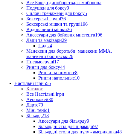
Все Бокс, єдиноборства, самоборона
Подушки для боксу
9
Силові тренажери для боксу
5
Боксерські груші
36
Боксерські мішки та груші
196
Водоналивні мішки
26
Аксесуари для бойових мистецтв
196
Лапи та маківари
29
Пады
4
Манекени для боротьби, манекени ММА,
манекени борцівські
26
Пневмогруші
17
Ринги для боксу
44
Ринги на помосте
8
Ринги напольные
10
Настільні Ігри
555
Каталог
Все Настільні Ігри
Аерохокей
30
Дартс
79
Міні-теніс
1
Більярд
218
Аксесуари для більярду
9
Більярдні стіл для піраміди
97
Більярдні столи для пулу - американка
48