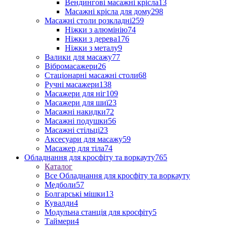
Вендингові масажні крісла
13
Масажні крісла для дому
298
Масажні столи розкладні
259
Ніжки з алюмінію
74
Ніжки з дерева
176
Ніжки з металу
9
Валики для масажу
77
Вібромасажери
26
Стаціонарні масажні столи
68
Ручні масажери
138
Масажери для ніг
109
Масажери для шиї
23
Масажні накидки
72
Масажні подушки
56
Масажні стільці
23
Аксесуари для масажу
59
Масажер для тіла
74
Обладнання для кросфіту та воркауту
765
Каталог
Все Обладнання для кросфіту та воркауту
Медболи
57
Болгарські мішки
13
Кувалди
4
Модульна станція для кросфіту
5
Таймери
4