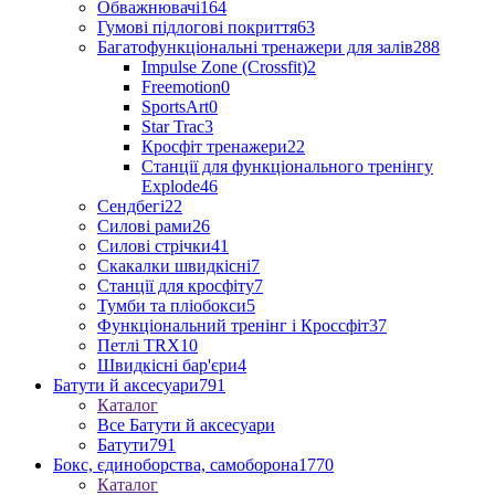
Обважнювачі
164
Гумові підлогові покриття
63
Багатофункціональні тренажери для залів
288
Impulse Zone (Crossfit)
2
Freemotion
0
SportsArt
0
Star Trac
3
Кросфіт тренажери
22
Станції для функціонального тренінгу
Explode
46
Сендбегі
22
Силові рами
26
Силові стрічки
41
Скакалки швидкісні
7
Станції для кросфіту
7
Тумби та пліобокси
5
Функціональний тренінг і Кроссфіт
37
Петлі TRX
10
Швидкісні бар'єри
4
Батути й аксесуари
791
Каталог
Все Батути й аксесуари
Батути
791
Бокс, єдиноборства, самоборона
1770
Каталог