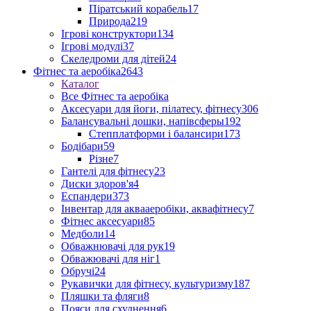
Піратський корабель
17
Природа
219
Ігрові конструктори
134
Ігрові модулі
37
Скеледроми для дітей
24
Фітнес та аеробіка
2643
Каталог
Все Фітнес та аеробіка
Аксесуари для йоги, пілатесу, фітнесу
306
Балансувальні дошки, напівсферы
192
Степплатформи і балансири
173
Бодібари
59
Різне
7
Гантелі для фітнесу
23
Диски здоров'я
4
Еспандери
373
Інвентар для аквааеробіки, аквафітнесу
7
Фітнес аксесуари
85
Медболи
14
Обважнювачі для рук
19
Обважювачі для ніг
1
Обручі
24
Рукавички для фітнесу, культуризму
187
Пляшки та фляги
8
Пояси для схуднення
6