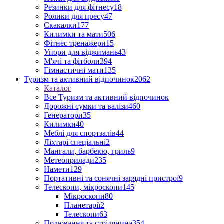
Резинки для фітнесу
18
Ролики для пресу
47
Скакалки
177
Килимки та мати
506
Фітнес тренажери
15
Упори для віджимань
43
М'ячі та фітболи
394
Гімнастичні мати
135
Туризм та активний відпочинок
2062
Каталог
Все Туризм та активний відпочинок
Дорожні сумки та валізи
460
Генератори
35
Килимки
40
Меблі для спортзалів
44
Ліхтарі спеціальні
2
Мангали, барбекю, гриль
9
Метеоприлади
235
Намети
129
Портативні та сонячні зарядні пристрої
9
Телескопи, мікроскопи
145
Мікроскопи
80
Планетарії
2
Телескопи
63
Полювання та стрілянина
354