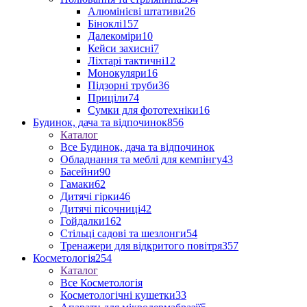
Алюмінієві штативи
26
Біноклі
157
Далекоміри
10
Кейси захисні
7
Ліхтарі тактичні
12
Монокуляри
16
Підзорні труби
36
Приціли
74
Сумки для фототехніки
16
Будинок, дача та відпочинок
856
Каталог
Все Будинок, дача та відпочинок
Обладнання та меблі для кемпінгу
43
Басейни
90
Гамаки
62
Дитячі гірки
46
Дитячі пісочниці
42
Гойдалки
162
Стільці садові та шезлонги
54
Тренажери для відкритого повітря
357
Косметологія
254
Каталог
Все Косметологія
Косметологічні кушетки
33