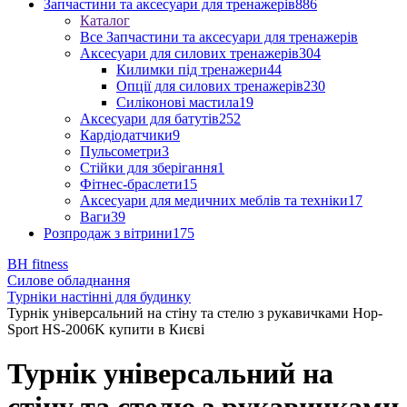
Запчастини та аксесуари для тренажерів
886
Каталог
Все Запчастини та аксесуари для тренажерів
Аксесуари для силових тренажерів
304
Килимки під тренажери
44
Опції для силових тренажерів
230
Силіконові мастила
19
Аксесуари для батутів
252
Кардіодатчики
9
Пульсометри
3
Стійки для зберігання
1
Фітнес-браслети
15
Аксесуари для медичних меблів та техніки
17
Ваги
39
Розпродаж з вітрини
175
BH fitness
Силове обладнання
Турніки настінні для будинку
Турнік універcальний на стіну та стелю з рукавичками Hop-
Sport HS-2006K купити в Києві
Турнік універcальний на