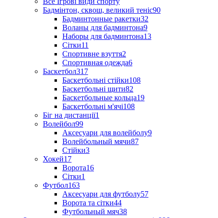
Все Ігрові види спорту
Бадмінтон, сквош, великий теніс
90
Бадминтонные ракетки
32
Воланы для бадминтона
9
Наборы для бадминтона
13
Сітки
11
Спортивне взуття
2
Спортивная одежда
6
Баскетбол
317
Баскетбольні стійки
108
Баскетбольні щити
82
Баскетбольные кольца
19
Баскетбольні м'ячі
108
Біг на дистанції
1
Волейбол
99
Аксесуари для волейболу
9
Волейбольный мячи
87
Стійки
3
Хокей
17
Ворота
16
Сітки
1
Футбол
163
Аксесуари для футболу
57
Ворота та сітки
44
Футбольный мяч
38