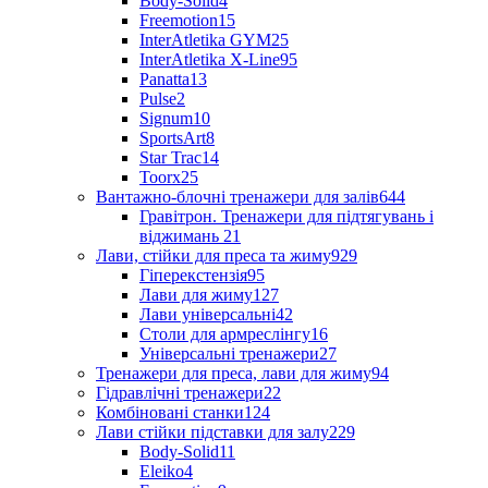
Body-Solid
4
Freemotion
15
InterAtletika GYM
25
InterAtletika X-Line
95
Panatta
13
Pulse
2
Signum
10
SportsArt
8
Star Trac
14
Toorx
25
Вантажно-блочні тренажери для залів
644
Гравітрон. Тренажери для підтягувань і
віджимань
21
Лави, стійки для преса та жиму
929
Гіперекстензія
95
Лави для жиму
127
Лави універсальні
42
Столи для армреслінгу
16
Універсальні тренажери
27
Тренажери для преса, лави для жиму
94
Гідравлічні тренажери
22
Комбіновані станки
124
Лави стійки підставки для залу
229
Body-Solid
11
Eleiko
4