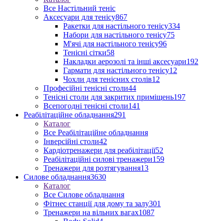
Все Настільний теніс
Аксесуари для тенісу
867
Ракетки для настільного тенісу
334
Набори для настільного тенісу
75
М'ячі для настільного тенісу
96
Тенісні сітки
58
Накладки аерозолі та інші аксесуари
192
Гармати для настільного тенісу
12
Чохли для тенісних столів
12
Професійні тенісні столи
44
Тенісні столи для закритих приміщень
197
Всепогодні тенісні столи
141
Реабілітаційне обладнання
291
Каталог
Все Реабілітаційне обладнання
Інверсійні столи
42
Кардіотренажери для реабілітації
52
Реабілітаційні силові тренажери
159
Тренажери для розтягування
13
Силове обладнання
3630
Каталог
Все Силове обладнання
Фітнес станції для дому та залу
301
Тренажери на вільних вагах
1087