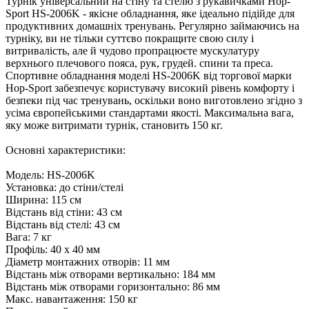
Турнік універcальний на стіну та стелю з рукавичками Hop-
Sport HS-2006K - якісне обладнання, яке ідеально підійде для
продуктивних домашніх тренувань. Регулярно займаючись на
турніку, ви не тільки суттєво покращите свою силу і
витривалість, але й чудово пропрацюєте мускулатуру
верхнього плечового пояса, рук, грудей. спини та преса.
Спортивне обладнання моделі HS-2006K від торгової марки
Hop-Sport забезпечує користувачу високий рівень комфорту і
безпеки під час тренувань, оскільки воно виготовлено згідно з
усіма європейськими стандартами якості. Максимальна вага,
яку може витримати турнік, становить 150 кг.
Основні характеристики:
Модель: HS-2006K
Установка: до стіни/стелі
Ширина: 115 см
Відстань від стіни: 43 см
Відстань від стелі: 43 см
Вага: 7 кг
Профіль: 40 х 40 мм
Діаметр монтажних отворів: 11 мм
Відстань між отворами вертикально: 184 мм
Відстань між отворами горизонтально: 86 мм
Макс. навантаження: 150 кг