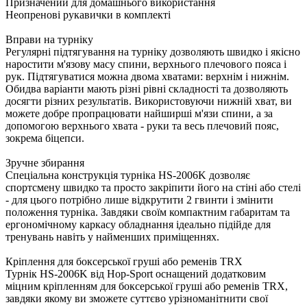
Призначений для домашнього використання
Неопренові рукавички в комплекті
Вправи на турніку
Регулярні підтягування на турніку дозволяють швидко і якісно
наростити м'язову масу спини, верхнього плечового пояса і
рук. Підтягуватися можна двома хватами: верхнім і нижнім.
Обидва варіанти мають різні рівні складності та дозволяють
досягти різних результатів. Використовуючи нижній хват, ви
можете добре пропрацювати найширші м'язи спини, а за
допомогою верхнього хвата - руки та весь плечовий пояс,
зокрема біцепси.
Зручне збирання
Спеціальна конструкція турніка HS-2006K дозволяє
спортсмену швидко та просто закріпити його на стіні або стелі
- для цього потрібно лише відкрутити 2 гвинти і змінити
положення турніка. Завдяки своїм компактним габаритам та
ергономічному каркасу обладнання ідеально підійде для
тренувань навіть у найменших приміщеннях.
Кріплення для боксерської груші або ременів TRX
Турнік HS-2006K від Hop-Sport оснащений додатковим
міцним кріпленням для боксерської груші або ременів TRX,
завдяки якому ви зможете суттєво урізноманітнити свої