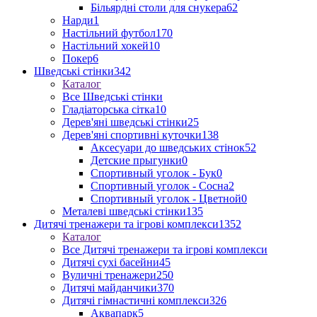
Більярдні столи для снукера
62
Нарди
1
Настільний футбол
170
Настільний хокей
10
Покер
6
Шведські стінки
342
Каталог
Все Шведські стінки
Гладіаторська сітка
10
Дерев'яні шведські стінки
25
Дерев'яні спортивні куточки
138
Аксесуари до шведських стінок
52
Детские прыгунки
0
Спортивный уголок - Бук
0
Спортивный уголок - Сосна
2
Спортивный уголок - Цветной
0
Металеві шведські стінки
135
Дитячі тренажери та ігрові комплекси
1352
Каталог
Все Дитячі тренажери та ігрові комплекси
Дитячі сухі басейни
45
Вуличні тренажери
250
Дитячі майданчики
370
Дитячі гімнастичні комплекси
326
Аквапарк
5