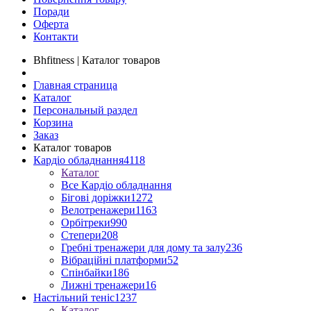
Поради
Оферта
Контакти
Bhfitness | Каталог товаров
Главная страница
Каталог
Персональный раздел
Корзина
Заказ
Каталог товаров
Кардіо обладнання
4118
Каталог
Все Кардіо обладнання
Бігові доріжки
1272
Велотренажери
1163
Орбітреки
990
Степери
208
Гребні тренажери для дому та залу
236
Вібраційні платформи
52
Спінбайки
186
Лижні тренажери
16
Настільний теніс
1237
Каталог