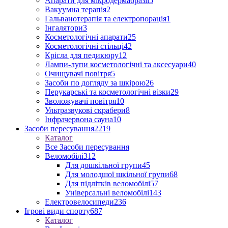
Апарати для мікродермабразії
5
Вакуумна терапія
2
Гальванотерапія та електропорація
1
Інгалятори
3
Косметологічні апарати
25
Косметологічні стільці
42
Крісла для педикюру
12
Лампи-лупи косметологічні та аксесуари
40
Очищувачі повітря
5
Засоби по догляду за шкірою
26
Перукарські та косметологічні візки
29
Зволожувачі повітря
10
Ультразвукові скрабери
8
Інфрачервона сауна
10
Засоби пересування
2219
Каталог
Все Засоби пересування
Веломобілі
312
Для дошкільної групи
45
Для молодшої шкільної групи
68
Для підлітків веломобілі
57
Універсальні веломобілі
143
Електровелосипеди
236
Ігрові види спорту
687
Каталог