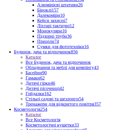
Алюмінієві штативи
26
Біноклі
157
Далекоміри
10
Кейси захисні
7
Ліхтарі тактичні
12
Монокуляри
16
Підзорні труби
36
Приціли
74
Сумки для фототехніки
16
Будинок, дача та відпочинок
856
Каталог
Все Будинок, дача та відпочинок
Обладнання та меблі для кемпінгу
43
Басейни
90
Гамаки
62
Дитячі гірки
46
Дитячі пісочниці
42
Гойдалки
162
Стільці садові та шезлонги
54
Тренажери для відкритого повітря
357
Косметологія
254
Каталог
Все Косметологія
Косметологічні кушетки
33