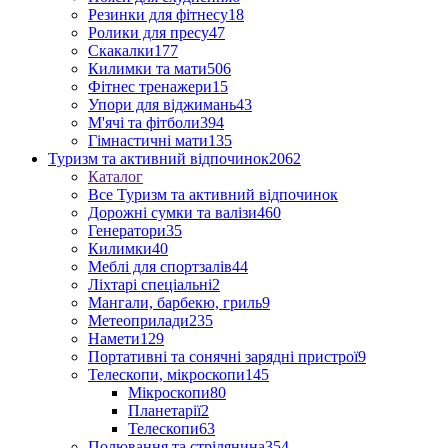
Резинки для фітнесу
18
Ролики для пресу
47
Скакалки
177
Килимки та мати
506
Фітнес тренажери
15
Упори для віджимань
43
М'ячі та фітболи
394
Гімнастичні мати
135
Туризм та активний відпочинок
2062
Каталог
Все Туризм та активний відпочинок
Дорожні сумки та валізи
460
Генератори
35
Килимки
40
Меблі для спортзалів
44
Ліхтарі спеціальні
2
Мангали, барбекю, гриль
9
Метеоприлади
235
Намети
129
Портативні та сонячні зарядні пристрої
9
Телескопи, мікроскопи
145
Мікроскопи
80
Планетарії
2
Телескопи
63
Полювання та стрілянина
354