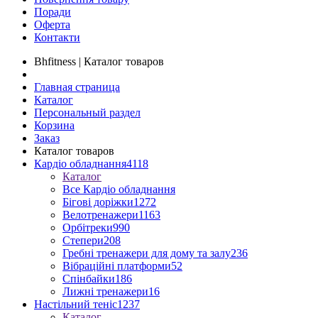
Поради
Оферта
Контакти
Bhfitness | Каталог товаров
Главная страница
Каталог
Персональный раздел
Корзина
Заказ
Каталог товаров
Кардіо обладнання
4118
Каталог
Все Кардіо обладнання
Бігові доріжки
1272
Велотренажери
1163
Орбітреки
990
Степери
208
Гребні тренажери для дому та залу
236
Вібраційні платформи
52
Спінбайки
186
Лижні тренажери
16
Настільний теніс
1237
Каталог