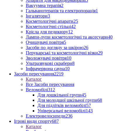
Апарати для мікродермабразії
5
Вакуумна терапія
2
Гальванотерапія та електропорація
1
Інгалятори
3
Косметологічні апарати
25
Косметологічні стільці
42
Крісла для педикюру
12
Лампи-лупи косметологічні та аксесуари
40
Очищувачі повітря
5
Засоби по догляду за шкірою
26
Перукарські та косметологічні візки
29
Зволожувачі повітря
10
Ультразвукові скрабери
8
Інфрачервона сауна
10
Засоби пересування
2219
Каталог
Все Засоби пересування
Веломобілі
312
Для дошкільної групи
45
Для молодшої шкільної групи
68
Для підлітків веломобілі
57
Універсальні веломобілі
143
Електровелосипеди
236
Ігрові види спорту
687
Каталог