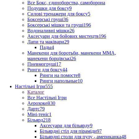
Все Бокс, єдиноборства, самоборона
Подушки для боксу
9
Силові тренажери для боксу
5
Боксерські груші
36
Боксерські мішки та груші
196
Водоналивні мішки
26
Аксесуари для бойових мистецтв
196
Лапи та маківари
29
Пады
4
Манекени для боротьби, манекени ММА,
манекени борцівські
26
Пневмогруші
17
Ринги для боксу
44
Ринги на помосте
8
Ринги напольные
10
Настільні Ігри
555
Каталог
Все Настільні Ігри
Аерохокей
30
Дартс
79
Міні-теніс
1
Більярд
218
Аксесуари для більярду
9
Більярдні стіл для піраміди
97
Більярдні столи для пулу - американка
48