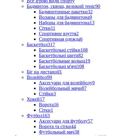
Все Ігрові види спорту
Бадмінтон, сквош, великий теніс
90
Бадминтонные ракетки
32
Воланы для бадминтона
9
Наборы для бадминтона
13
Сітки
11
Спортивне взуття
2
Спортивная одежда
6
Баскетбол
317
Баскетбольні стійки
108
Баскетбольні щити
82
Баскетбольные кольца
19
Баскетбольні м'ячі
108
Біг на дистанції
1
Волейбол
99
Аксесуари для волейболу
9
Волейбольный мячи
87
Стійки
3
Хокей
17
Ворота
16
Сітки
1
Футбол
163
Аксесуари для футболу
57
Ворота та сітки
44
Футбольный мяч
38