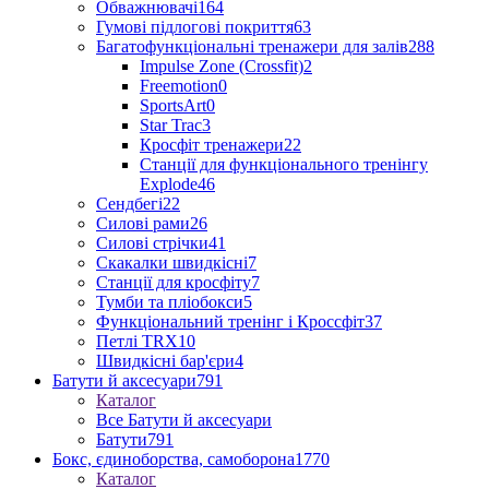
Обважнювачі
164
Гумові підлогові покриття
63
Багатофункціональні тренажери для залів
288
Impulse Zone (Crossfit)
2
Freemotion
0
SportsArt
0
Star Trac
3
Кросфіт тренажери
22
Станції для функціонального тренінгу
Explode
46
Сендбегі
22
Силові рами
26
Силові стрічки
41
Скакалки швидкісні
7
Станції для кросфіту
7
Тумби та пліобокси
5
Функціональний тренінг і Кроссфіт
37
Петлі TRX
10
Швидкісні бар'єри
4
Батути й аксесуари
791
Каталог
Все Батути й аксесуари
Батути
791
Бокс, єдиноборства, самоборона
1770
Каталог