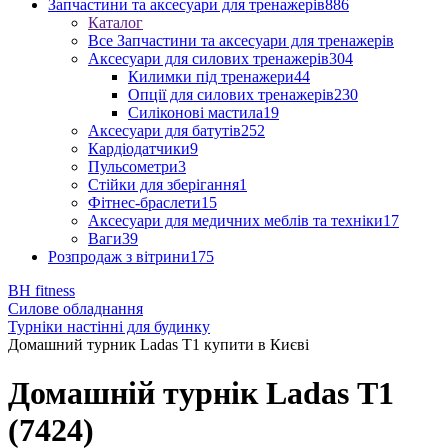
Запчастини та аксесуари для тренажерів
886
Каталог
Все Запчастини та аксесуари для тренажерів
Аксесуари для силових тренажерів
304
Килимки під тренажери
44
Опції для силових тренажерів
230
Силіконові мастила
19
Аксесуари для батутів
252
Кардіодатчики
9
Пульсометри
3
Стійки для зберігання
1
Фітнес-браслети
15
Аксесуари для медичних меблів та техніки
17
Ваги
39
Розпродаж з вітрини
175
BH fitness
Силове обладнання
Турніки настінні для будинку
Домашний турник Ladas Т1 купити в Києві
Домашній турнік Ladas Т1
(7424)