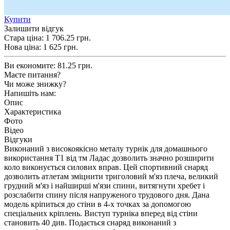
Купити
Залишити відгук
Стара ціна:
1 706.25 грн.
Нова ціна:
1 625
грн.
Ви економите:
81.25 грн.
Маєте питання?
Чи може знижку?
Напишіть нам:
Опис
Характеристика
Фото
Відео
Відгуки
Виконаний з високоякісно металу турнік для домашнього
використання Т1 від тм Ладас дозволить значно розширити
коло виконується силових вправ. Цей спортивний снаряд
дозволить атлетам зміцнити триголовий м'яз плеча, великий
грудний м'яз і найширші м'язи спини, витягнути хребет і
розслабити спину після напруженого трудового дня. Дана
модель кріпиться до стіни в 4-х точках за допомогою
спеціальних кріплень. Виступ турніка вперед від стіни
становить 40 див. Подається снаряд виконаний з