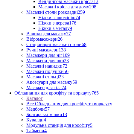
Вендингові масажні крісла
13
Масажні крісла для дому
298
Масажні столи розкладні
259
Ніжки з алюмінію
74
Ніжки з дерева
176
Ніжки з металу
9
Валики для масажу
77
Вібромасажери
26
Стаціонарні масажні столи
68
Ручні масажери
138
Масажери для ніг
109
Масажери для шиї
23
Масажні накидки
72
Масажні подушки
56
Масажні стільці
23
Аксесуари для масажу
59
Масажер для тіла
74
Обладнання для кросфіту та воркауту
765
Каталог
Все Обладнання для кросфіту та воркауту
Медболи
57
Болгарські мішки
13
Кувалди
4
Модульна станція для кросфіту
5
Таймери
4