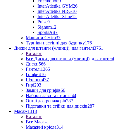
Freemotion
9
InterAtletika GYM
26
InterAtletika NRG
10
InterAtletika Xline
12
Pulse
9
Signum
12
SportsArt
7
Машини Сміта
37
Турніки настінні для будинку
176
Диски для штанги (млинці), для гантелі
3761
Каталог
Все Диски для штанги (млинці), для гантелі
Диски
566
Гантелі
1365
Грифи
416
Штанги
437
Гирі
293
Замки для грифів
66
Набори лава та штанга
44
Опції до тренажерів
287
Підставки та стійки для дисків
287
Масаж
1318
Каталог
Все Масаж
Масажні крісла
314