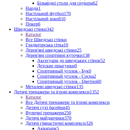
Більярдні столи для снукера
62
Нарди
1
Настільний футбол
170
Настільний хокей
10
Покер
6
Шведські стінки
342
Каталог
Все Шведські стінки
Гладіаторська сітка
10
Дерев'яні шведські стінки
25
Дерев'яні спортивні куточки
138
Аксесуари до шведських стінок
52
Детские прыгунки
0
Спортивный уголок - Бук
0
Спортивный уголок - Сосна
2
Спортивный уголок - Цветной
0
Металеві шведські стінки
135
Дитячі тренажери та ігрові комплекси
1352
Каталог
Все Дитячі тренажери та ігрові комплекси
Дитячі сухі басейни
45
Вуличні тренажери
250
Дитячі майданчики
370
Дитячі гімнастичні комплекси
326
Аквапарк
5