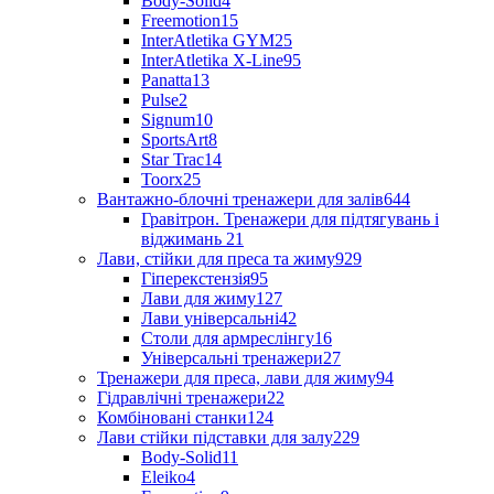
Body-Solid
4
Freemotion
15
InterAtletika GYM
25
InterAtletika X-Line
95
Panatta
13
Pulse
2
Signum
10
SportsArt
8
Star Trac
14
Toorx
25
Вантажно-блочні тренажери для залів
644
Гравітрон. Тренажери для підтягувань і
віджимань
21
Лави, стійки для преса та жиму
929
Гіперекстензія
95
Лави для жиму
127
Лави універсальні
42
Столи для армреслінгу
16
Універсальні тренажери
27
Тренажери для преса, лави для жиму
94
Гідравлічні тренажери
22
Комбіновані станки
124
Лави стійки підставки для залу
229
Body-Solid
11
Eleiko
4