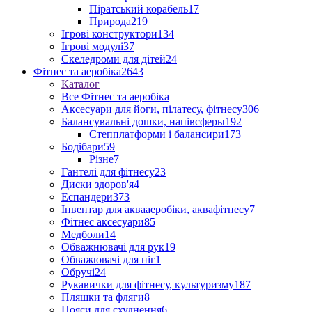
Піратський корабель
17
Природа
219
Ігрові конструктори
134
Ігрові модулі
37
Скеледроми для дітей
24
Фітнес та аеробіка
2643
Каталог
Все Фітнес та аеробіка
Аксесуари для йоги, пілатесу, фітнесу
306
Балансувальні дошки, напівсферы
192
Степплатформи і балансири
173
Бодібари
59
Різне
7
Гантелі для фітнесу
23
Диски здоров'я
4
Еспандери
373
Інвентар для аквааеробіки, аквафітнесу
7
Фітнес аксесуари
85
Медболи
14
Обважнювачі для рук
19
Обважювачі для ніг
1
Обручі
24
Рукавички для фітнесу, культуризму
187
Пляшки та фляги
8
Пояси для схуднення
6