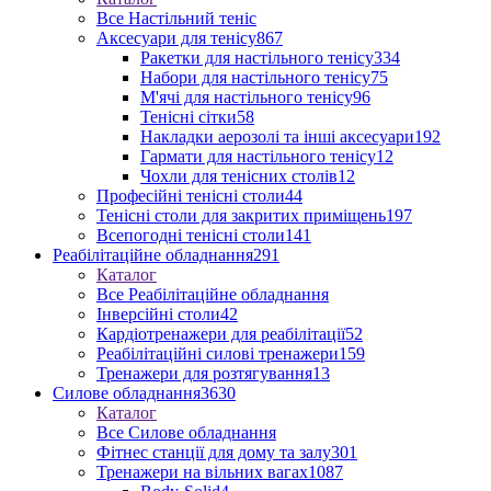
Все Настільний теніс
Аксесуари для тенісу
867
Ракетки для настільного тенісу
334
Набори для настільного тенісу
75
М'ячі для настільного тенісу
96
Тенісні сітки
58
Накладки аерозолі та інші аксесуари
192
Гармати для настільного тенісу
12
Чохли для тенісних столів
12
Професійні тенісні столи
44
Тенісні столи для закритих приміщень
197
Всепогодні тенісні столи
141
Реабілітаційне обладнання
291
Каталог
Все Реабілітаційне обладнання
Інверсійні столи
42
Кардіотренажери для реабілітації
52
Реабілітаційні силові тренажери
159
Тренажери для розтягування
13
Силове обладнання
3630
Каталог
Все Силове обладнання
Фітнес станції для дому та залу
301
Тренажери на вільних вагах
1087