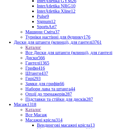
InterAtletika GYM
26
InterAtletika NRG
10
InterAtletika Xline
12
Pulse
9
Signum
12
SportsArt
7
Машини Сміта
37
Турніки настінні для будинку
176
Диски для штанги (млинці), для гантелі
3761
Каталог
Все Диски для штанги (млинці), для гантелі
Диски
566
Гантелі
1365
Грифи
416
Штанги
437
Гирі
293
Замки для грифів
66
Набори лава та штанга
44
Опції до тренажерів
287
Підставки та стійки для дисків
287
Масаж
1318
Каталог
Все Масаж
Масажні крісла
314
Вендингові масажні крісла
13