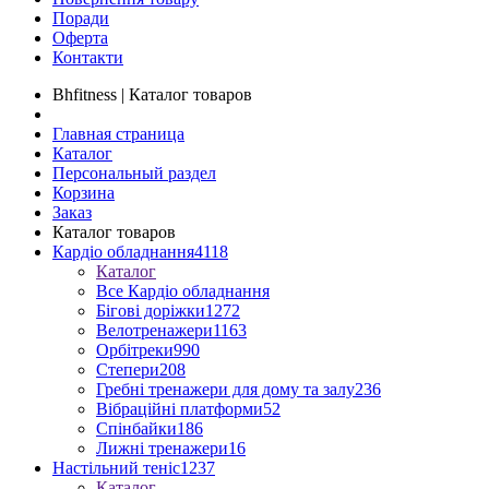
Поради
Оферта
Контакти
Bhfitness | Каталог товаров
Главная страница
Каталог
Персональный раздел
Корзина
Заказ
Каталог товаров
Кардіо обладнання
4118
Каталог
Все Кардіо обладнання
Бігові доріжки
1272
Велотренажери
1163
Орбітреки
990
Степери
208
Гребні тренажери для дому та залу
236
Вібраційні платформи
52
Спінбайки
186
Лижні тренажери
16
Настільний теніс
1237
Каталог