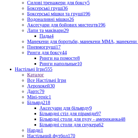
Силові тренажери для боксу
5
Боксерські груші
36
Боксерські мішки та груші
196
Водоналивні мішки
26
Аксесуари для бойових мистецтв
196
Лапи та маківари
29
Пады
4
Манекени для боротьби, манекени ММА, манекени 
Пневмогруші
17
Ринги для боксу
44
Ринги на помосте
8
Ринги напольные
10
Настільні Ігри
555
Каталог
Все Настільні Ігри
Аерохокей
30
Дартс
79
Міні-теніс
1
Більярд
218
Аксесуари для більярду
9
Більярдні стіл для піраміди
97
Більярдні столи для пулу - американка
48
Більярдні столи для снукера
62
Нарди
1
Настільний футбол
170