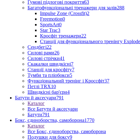
Гумові підлогові покриття
63
Багатофункціональні тренажери для залів
288
Impulse Zone (Crossfit)
2
Freemotion
0
SportsArt
0
Star Trac
3
Кросфіт тренажери
22
Станції для функціонального тренінгу Explod
Сендбегі
22
Силові рами
26
Силові стрічки
41
Скакалки швидкісні
7
Станції для кросфіту
7
Тумби та пліобокси
5
Функціональний тренінг і Кроссфіт
37
Петлі TRX
10
Швидкісні бар'єри
4
Батути й аксесуари
791
Каталог
Все Батути й аксесуари
Батути
791
Бокс, єдиноборства, самоборона
1770
Каталог
Все Бокс, єдиноборства, самоборона
Подушки для боксу
9