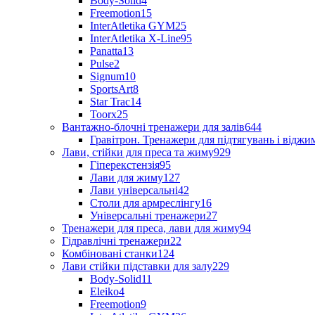
Body-Solid
4
Freemotion
15
InterAtletika GYM
25
InterAtletika X-Line
95
Panatta
13
Pulse
2
Signum
10
SportsArt
8
Star Trac
14
Toorx
25
Вантажно-блочні тренажери для залів
644
Гравітрон. Тренажери для підтягувань і відж
Лави, стійки для преса та жиму
929
Гіперекстензія
95
Лави для жиму
127
Лави універсальні
42
Столи для армреслінгу
16
Універсальні тренажери
27
Тренажери для преса, лави для жиму
94
Гідравлічні тренажери
22
Комбіновані станки
124
Лави стійки підставки для залу
229
Body-Solid
11
Eleiko
4
Freemotion
9