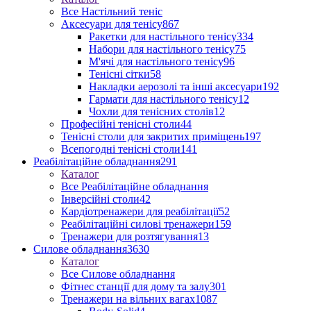
Все Настільний теніс
Аксесуари для тенісу
867
Ракетки для настільного тенісу
334
Набори для настільного тенісу
75
М'ячі для настільного тенісу
96
Тенісні сітки
58
Накладки аерозолі та інші аксесуари
192
Гармати для настільного тенісу
12
Чохли для тенісних столів
12
Професійні тенісні столи
44
Тенісні столи для закритих приміщень
197
Всепогодні тенісні столи
141
Реабілітаційне обладнання
291
Каталог
Все Реабілітаційне обладнання
Інверсійні столи
42
Кардіотренажери для реабілітації
52
Реабілітаційні силові тренажери
159
Тренажери для розтягування
13
Силове обладнання
3630
Каталог
Все Силове обладнання
Фітнес станції для дому та залу
301
Тренажери на вільних вагах
1087