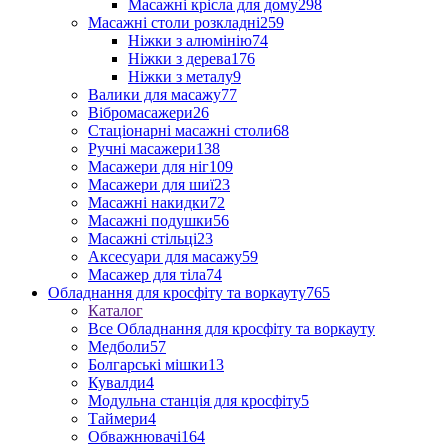
Масажні крісла для дому
298
Масажні столи розкладні
259
Ніжки з алюмінію
74
Ніжки з дерева
176
Ніжки з металу
9
Валики для масажу
77
Вібромасажери
26
Стаціонарні масажні столи
68
Ручні масажери
138
Масажери для ніг
109
Масажери для шиї
23
Масажні накидки
72
Масажні подушки
56
Масажні стільці
23
Аксесуари для масажу
59
Масажер для тіла
74
Обладнання для кросфіту та воркауту
765
Каталог
Все Обладнання для кросфіту та воркауту
Медболи
57
Болгарські мішки
13
Кувалди
4
Модульна станція для кросфіту
5
Таймери
4
Обважнювачі
164