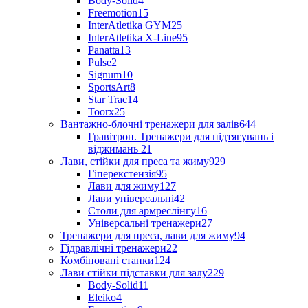
Body-Solid
4
Freemotion
15
InterAtletika GYM
25
InterAtletika X-Line
95
Panatta
13
Pulse
2
Signum
10
SportsArt
8
Star Trac
14
Toorx
25
Вантажно-блочні тренажери для залів
644
Гравітрон. Тренажери для підтягувань і
віджимань
21
Лави, стійки для преса та жиму
929
Гіперекстензія
95
Лави для жиму
127
Лави універсальні
42
Столи для армреслінгу
16
Універсальні тренажери
27
Тренажери для преса, лави для жиму
94
Гідравлічні тренажери
22
Комбіновані станки
124
Лави стійки підставки для залу
229
Body-Solid
11
Eleiko
4