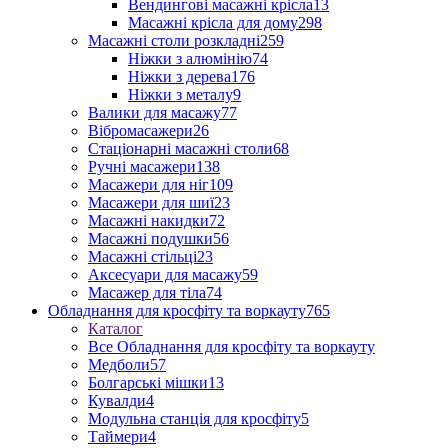
Вендингові масажні крісла
13
Масажні крісла для дому
298
Масажні столи розкладні
259
Ніжки з алюмінію
74
Ніжки з дерева
176
Ніжки з металу
9
Валики для масажу
77
Вібромасажери
26
Стаціонарні масажні столи
68
Ручні масажери
138
Масажери для ніг
109
Масажери для шиї
23
Масажні накидки
72
Масажні подушки
56
Масажні стільці
23
Аксесуари для масажу
59
Масажер для тіла
74
Обладнання для кросфіту та воркауту
765
Каталог
Все Обладнання для кросфіту та воркауту
Медболи
57
Болгарські мішки
13
Кувалди
4
Модульна станція для кросфіту
5
Таймери
4