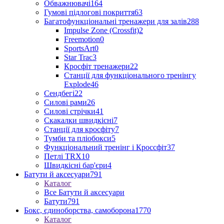
Обважнювачі
164
Гумові підлогові покриття
63
Багатофункціональні тренажери для залів
288
Impulse Zone (Crossfit)
2
Freemotion
0
SportsArt
0
Star Trac
3
Кросфіт тренажери
22
Станції для функціонального тренінгу
Explode
46
Сендбегі
22
Силові рами
26
Силові стрічки
41
Скакалки швидкісні
7
Станції для кросфіту
7
Тумби та пліобокси
5
Функціональний тренінг і Кроссфіт
37
Петлі TRX
10
Швидкісні бар'єри
4
Батути й аксесуари
791
Каталог
Все Батути й аксесуари
Батути
791
Бокс, єдиноборства, самоборона
1770
Каталог