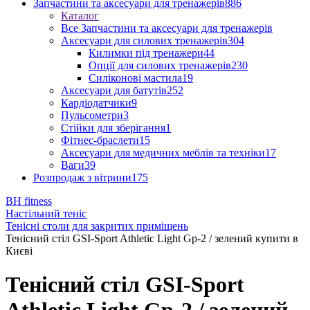
Запчастини та аксесуари для тренажерів
886
Каталог
Все Запчастини та аксесуари для тренажерів
Аксесуари для силових тренажерів
304
Килимки під тренажери
44
Опції для силових тренажерів
230
Силіконові мастила
19
Аксесуари для батутів
252
Кардіодатчики
9
Пульсометри
3
Стійки для зберігання
1
Фітнес-браслети
15
Аксесуари для медичних меблів та техніки
17
Ваги
39
Розпродаж з вітрини
175
BH fitness
Настільний теніс
Тенісні столи для закритих приміщень
Тенісний стіл GSI-Sport Athletic Light Gp-2 / зелений купити в
Києві
Тенісний стіл GSI-Sport