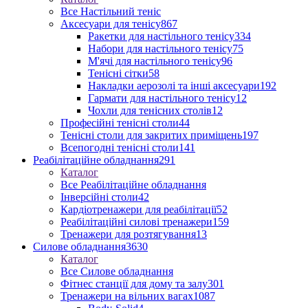
Все Настільний теніс
Аксесуари для тенісу
867
Ракетки для настільного тенісу
334
Набори для настільного тенісу
75
М'ячі для настільного тенісу
96
Тенісні сітки
58
Накладки аерозолі та інші аксесуари
192
Гармати для настільного тенісу
12
Чохли для тенісних столів
12
Професійні тенісні столи
44
Тенісні столи для закритих приміщень
197
Всепогодні тенісні столи
141
Реабілітаційне обладнання
291
Каталог
Все Реабілітаційне обладнання
Інверсійні столи
42
Кардіотренажери для реабілітації
52
Реабілітаційні силові тренажери
159
Тренажери для розтягування
13
Силове обладнання
3630
Каталог
Все Силове обладнання
Фітнес станції для дому та залу
301
Тренажери на вільних вагах
1087