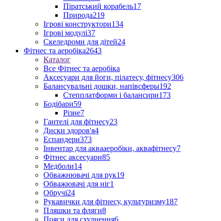
Піратський корабель
17
Природа
219
Ігрові конструктори
134
Ігрові модулі
37
Скеледроми для дітей
24
Фітнес та аеробіка
2643
Каталог
Все Фітнес та аеробіка
Аксесуари для йоги, пілатесу, фітнесу
306
Балансувальні дошки, напівсферы
192
Степплатформи і балансири
173
Бодібари
59
Різне
7
Гантелі для фітнесу
23
Диски здоров'я
4
Еспандери
373
Інвентар для аквааеробіки, аквафітнесу
7
Фітнес аксесуари
85
Медболи
14
Обважнювачі для рук
19
Обважювачі для ніг
1
Обручі
24
Рукавички для фітнесу, культуризму
187
Пляшки та фляги
8
Пояси для схуднення
6