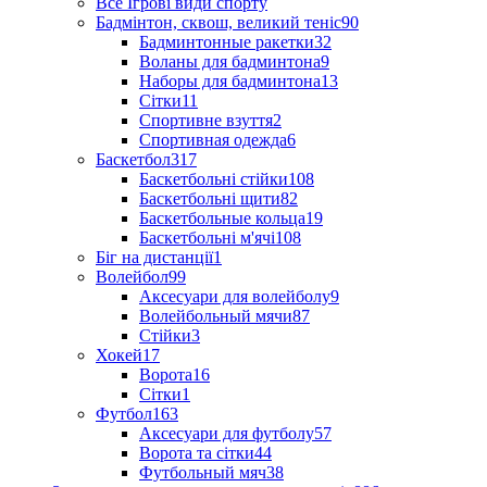
Все Ігрові види спорту
Бадмінтон, сквош, великий теніс
90
Бадминтонные ракетки
32
Воланы для бадминтона
9
Наборы для бадминтона
13
Сітки
11
Спортивне взуття
2
Спортивная одежда
6
Баскетбол
317
Баскетбольні стійки
108
Баскетбольні щити
82
Баскетбольные кольца
19
Баскетбольні м'ячі
108
Біг на дистанції
1
Волейбол
99
Аксесуари для волейболу
9
Волейбольный мячи
87
Стійки
3
Хокей
17
Ворота
16
Сітки
1
Футбол
163
Аксесуари для футболу
57
Ворота та сітки
44
Футбольный мяч
38