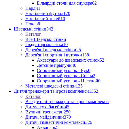
Більярдні столи для снукера
62
Нарди
1
Настільний футбол
170
Настільний хокей
10
Покер
6
Шведські стінки
342
Каталог
Все Шведські стінки
Гладіаторська сітка
10
Дерев'яні шведські стінки
25
Дерев'яні спортивні куточки
138
Аксесуари до шведських стінок
52
Детские прыгунки
0
Спортивный уголок - Бук
0
Спортивный уголок - Сосна
2
Спортивный уголок - Цветной
0
Металеві шведські стінки
135
Дитячі тренажери та ігрові комплекси
1352
Каталог
Все Дитячі тренажери та ігрові комплекси
Дитячі сухі басейни
45
Вуличні тренажери
250
Дитячі майданчики
370
Дитячі гімнастичні комплекси
326
Аквапарк
5