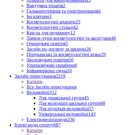
Апарати для мікродермабразії
5
Вакуумна терапія
2
Гальванотерапія та електропорація
1
Інгалятори
3
Косметологічні апарати
25
Косметологічні стільці
42
Крісла для педикюру
12
Лампи-лупи косметологічні та аксесуари
40
Очищувачі повітря
5
Засоби по догляду за шкірою
26
Перукарські та косметологічні візки
29
Зволожувачі повітря
10
Ультразвукові скрабери
8
Інфрачервона сауна
10
Засоби пересування
2219
Каталог
Все Засоби пересування
Веломобілі
312
Для дошкільної групи
45
Для молодшої шкільної групи
68
Для підлітків веломобілі
57
Універсальні веломобілі
143
Електровелосипеди
236
Ігрові види спорту
687
Каталог