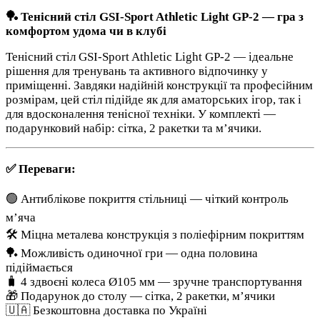
🏓 Тенісний стіл GSI-Sport Athletic Light GP-2 — гра з
комфортом удома чи в клубі
Тенісний стіл GSI-Sport Athletic Light GP-2 — ідеальне
рішення для тренувань та активного відпочинку у
приміщенні. Завдяки надійній конструкції та професійним
розмірам, цей стіл підійде як для аматорських ігор, так і
для вдосконалення тенісної техніки. У комплекті —
подарунковий набір: сітка, 2 ракетки та м’ячики.
✅ Переваги:
🟢 Антиблікове покриття стільниці — чіткий контроль
м’яча
🛠 Міцна металева конструкція з поліефірним покриттям
🏓 Можливість одиночної гри — одна половина
підіймається
🧳 4 здвоєні колеса Ø105 мм — зручне транспортування
🎁 Подарунок до столу — сітка, 2 ракетки, м’ячики
🇺🇦 Безкоштовна доставка по Україні