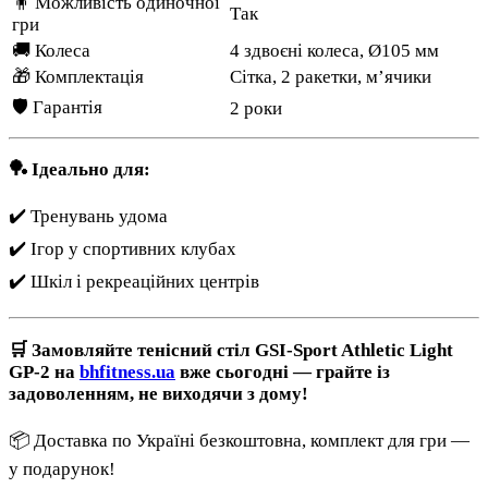
🧍 Можливість одиночної
Так
гри
🚚 Колеса
4 здвоєні колеса, Ø105 мм
🎁 Комплектація
Сітка, 2 ракетки, м’ячики
🛡 Гарантія
2 роки
🏓 Ідеально для:
✔️ Тренувань удома
✔️ Ігор у спортивних клубах
✔️ Шкіл і рекреаційних центрів
🛒 Замовляйте тенісний стіл GSI-Sport Athletic Light
GP-2 на
bhfitness.ua
вже сьогодні — грайте із
задоволенням, не виходячи з дому!
📦 Доставка по Україні безкоштовна, комплект для гри —
у подарунок!