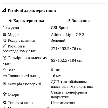
📐 Технічні характеристики:
🔹 Характеристика
📌 Значення
🏷 Бренд
GSI-Sport
📘 Модель
Athletic Light GP-2
🎨 Колір стільниці
Зелений
📏 Розміри в
274×152,5×76 см
розкладеному стані
📦 Розміри в складеному
65×152,5×184 см
стані
61 кг
⚖️ Вага
🧱 Товщина стільниці
16 мм
ДСП з антибліковим
🔲 Матеріал поверхні
пластиковим покриттям
Сталь з поліефірним
🛠 Опори
покриттям
🔁 Тип складання
Некомпактний