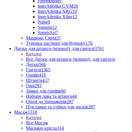
Freemotion
9
InterAtletika GYM
26
InterAtletika NRG
10
InterAtletika Xline
12
Pulse
9
Signum
12
SportsArt
7
Машини Сміта
37
Турніки настінні для будинку
176
Диски для штанги (млинці), для гантелі
3761
Каталог
Все Диски для штанги (млинці), для гантелі
Диски
566
Гантелі
1365
Грифи
416
Штанги
437
Гирі
293
Замки для грифів
66
Набори лава та штанга
44
Опції до тренажерів
287
Підставки та стійки для дисків
287
Масаж
1318
Каталог
Все Масаж
Масажні крісла
314