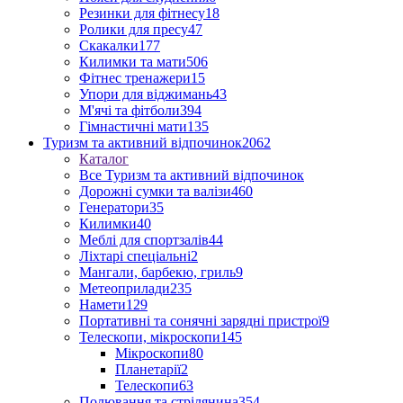
Резинки для фітнесу
18
Ролики для пресу
47
Скакалки
177
Килимки та мати
506
Фітнес тренажери
15
Упори для віджимань
43
М'ячі та фітболи
394
Гімнастичні мати
135
Туризм та активний відпочинок
2062
Каталог
Все Туризм та активний відпочинок
Дорожні сумки та валізи
460
Генератори
35
Килимки
40
Меблі для спортзалів
44
Ліхтарі спеціальні
2
Мангали, барбекю, гриль
9
Метеоприлади
235
Намети
129
Портативні та сонячні зарядні пристрої
9
Телескопи, мікроскопи
145
Мікроскопи
80
Планетарії
2
Телескопи
63
Полювання та стрілянина
354