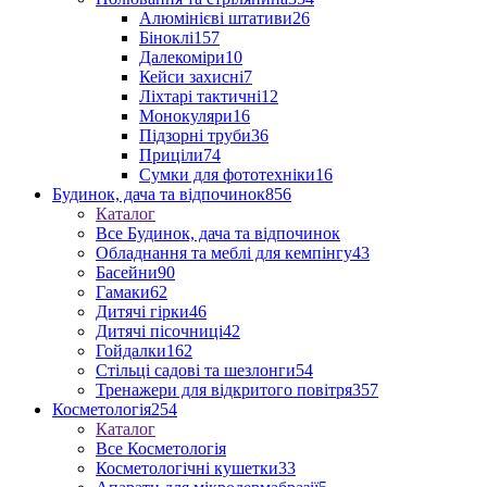
Алюмінієві штативи
26
Біноклі
157
Далекоміри
10
Кейси захисні
7
Ліхтарі тактичні
12
Монокуляри
16
Підзорні труби
36
Приціли
74
Сумки для фототехніки
16
Будинок, дача та відпочинок
856
Каталог
Все Будинок, дача та відпочинок
Обладнання та меблі для кемпінгу
43
Басейни
90
Гамаки
62
Дитячі гірки
46
Дитячі пісочниці
42
Гойдалки
162
Стільці садові та шезлонги
54
Тренажери для відкритого повітря
357
Косметологія
254
Каталог
Все Косметологія
Косметологічні кушетки
33