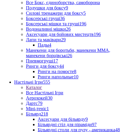
Все Бокс, єдиноборства, самоборона
Подушки для боксу
9
Силові тренажери для боксу
5
Боксерські груші
36
Боксерські мішки та груші
196
Водоналивні мішки
26
Аксесуари для бойових мистецтв
196
Лапи та маківари
29
Пады
4
Манекени для боротьби, манекени ММА,
манекени борцівські
26
Пневмогруші
17
Ринги для боксу
44
Ринги на помосте
8
Ринги напольные
10
Настільні Ігри
555
Каталог
Все Настільні Ігри
Аерохокей
30
Дартс
79
Міні-теніс
1
Більярд
218
Аксесуари для більярду
9
Більярдні стіл для піраміди
97
Більярдні столи для пулу - американка
48