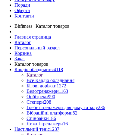
Поради
Оферта
Контакти
Bhfitness | Каталог товаров
Главная страница
Каталог
Персональный раздел
Корзина
Заказ
Каталог товаров
Кардіо обладнання
4118
Каталог
Все Кардіо обладнання
Бігові доріжки
1272
Велотренажери
1163
Орбітреки
990
Степери
208
Гребні тренажери для дому та залу
236
Вібраційні платформи
52
Спінбайки
186
Лижні тренажери
16
Настільний теніс
1237
Каталог