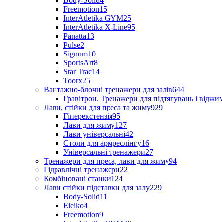
Body-Solid
4
Freemotion
15
InterAtletika GYM
25
InterAtletika X-Line
95
Panatta
13
Pulse
2
Signum
10
SportsArt
8
Star Trac
14
Toorx
25
Вантажно-блочні тренажери для залів
644
Гравітрон. Тренажери для підтягувань і відж
Лави, стійки для преса та жиму
929
Гіперекстензія
95
Лави для жиму
127
Лави універсальні
42
Столи для армреслінгу
16
Універсальні тренажери
27
Тренажери для преса, лави для жиму
94
Гідравлічні тренажери
22
Комбіновані станки
124
Лави стійки підставки для залу
229
Body-Solid
11
Eleiko
4
Freemotion
9