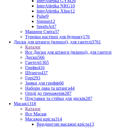
InterAtletika GYM
26
InterAtletika NRG
10
InterAtletika Xline
12
Pulse
9
Signum
12
SportsArt
7
Машини Сміта
37
Турніки настінні для будинку
176
Диски для штанги (млинці), для гантелі
3761
Каталог
Все Диски для штанги (млинці), для гантелі
Диски
566
Гантелі
1365
Грифи
416
Штанги
437
Гирі
293
Замки для грифів
66
Набори лава та штанга
44
Опції до тренажерів
287
Підставки та стійки для дисків
287
Масаж
1318
Каталог
Все Масаж
Масажні крісла
314
Вендингові масажні крісла
13