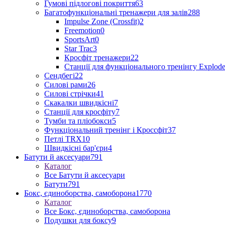
Гумові підлогові покриття
63
Багатофункціональні тренажери для залів
288
Impulse Zone (Crossfit)
2
Freemotion
0
SportsArt
0
Star Trac
3
Кросфіт тренажери
22
Станції для функціонального тренінгу Explod
Сендбегі
22
Силові рами
26
Силові стрічки
41
Скакалки швидкісні
7
Станції для кросфіту
7
Тумби та пліобокси
5
Функціональний тренінг і Кроссфіт
37
Петлі TRX
10
Швидкісні бар'єри
4
Батути й аксесуари
791
Каталог
Все Батути й аксесуари
Батути
791
Бокс, єдиноборства, самоборона
1770
Каталог
Все Бокс, єдиноборства, самоборона
Подушки для боксу
9