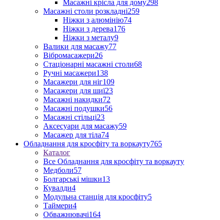
Масажні крісла для дому
298
Масажні столи розкладні
259
Ніжки з алюмінію
74
Ніжки з дерева
176
Ніжки з металу
9
Валики для масажу
77
Вібромасажери
26
Стаціонарні масажні столи
68
Ручні масажери
138
Масажери для ніг
109
Масажери для шиї
23
Масажні накидки
72
Масажні подушки
56
Масажні стільці
23
Аксесуари для масажу
59
Масажер для тіла
74
Обладнання для кросфіту та воркауту
765
Каталог
Все Обладнання для кросфіту та воркауту
Медболи
57
Болгарські мішки
13
Кувалди
4
Модульна станція для кросфіту
5
Таймери
4
Обважнювачі
164