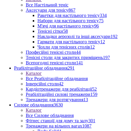
Все Настільний теніс
Аксесуари для тенісу
867
Ракетки для настільного тенісу
334
Набори для настільного тенісу
75
М'ячі для настільного тенісу
96
Тенісні сітки
58
Накладки аерозолі та інші аксесуари
192
Гармати для настільного тенісу
12
Чохли для тенісних столів
12
Професійні тенісні столи
44
Тенісні столи для закритих приміщень
197
Всепогодні тенісні столи
141
Реабілітаційне обладнання
291
Каталог
Все Реабілітаційне обладнання
Інверсійні столи
42
Кардіотренажери для реабілітації
52
Реабілітаційні силові тренажери
159
Тренажери для розтягування
13
Силове обладнання
3630
Каталог
Все Силове обладнання
Фітнес станції для дому та залу
301
Тренажери на вільних вагах
1087