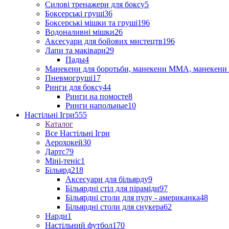
Силові тренажери для боксу
5
Боксерські груші
36
Боксерські мішки та груші
196
Водоналивні мішки
26
Аксесуари для бойових мистецтв
196
Лапи та маківари
29
Пады
4
Манекени для боротьби, манекени ММА, манекени 
Пневмогруші
17
Ринги для боксу
44
Ринги на помосте
8
Ринги напольные
10
Настільні Ігри
555
Каталог
Все Настільні Ігри
Аерохокей
30
Дартс
79
Міні-теніс
1
Більярд
218
Аксесуари для більярду
9
Більярдні стіл для піраміди
97
Більярдні столи для пулу - американка
48
Більярдні столи для снукера
62
Нарди
1
Настільний футбол
170