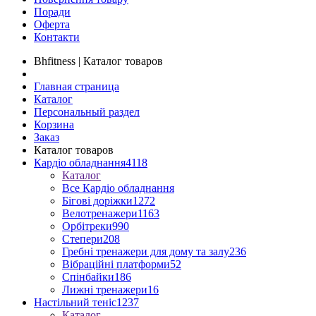
Поради
Оферта
Контакти
Bhfitness | Каталог товаров
Главная страница
Каталог
Персональный раздел
Корзина
Заказ
Каталог товаров
Кардіо обладнання
4118
Каталог
Все Кардіо обладнання
Бігові доріжки
1272
Велотренажери
1163
Орбітреки
990
Степери
208
Гребні тренажери для дому та залу
236
Вібраційні платформи
52
Спінбайки
186
Лижні тренажери
16
Настільний теніс
1237
Каталог