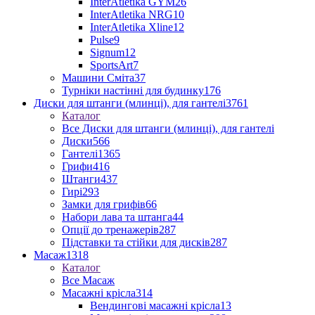
InterAtletika GYM
26
InterAtletika NRG
10
InterAtletika Xline
12
Pulse
9
Signum
12
SportsArt
7
Машини Сміта
37
Турніки настінні для будинку
176
Диски для штанги (млинці), для гантелі
3761
Каталог
Все Диски для штанги (млинці), для гантелі
Диски
566
Гантелі
1365
Грифи
416
Штанги
437
Гирі
293
Замки для грифів
66
Набори лава та штанга
44
Опції до тренажерів
287
Підставки та стійки для дисків
287
Масаж
1318
Каталог
Все Масаж
Масажні крісла
314
Вендингові масажні крісла
13