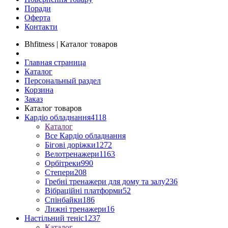
Поради
Оферта
Контакти
Bhfitness | Каталог товаров
Главная страница
Каталог
Персональный раздел
Корзина
Заказ
Каталог товаров
Кардіо обладнання
4118
Каталог
Все Кардіо обладнання
Бігові доріжки
1272
Велотренажери
1163
Орбітреки
990
Степери
208
Гребні тренажери для дому та залу
236
Вібраційні платформи
52
Спінбайки
186
Лижні тренажери
16
Настільний теніс
1237
Каталог