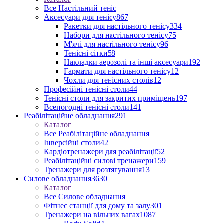
Все Настільний теніс
Аксесуари для тенісу
867
Ракетки для настільного тенісу
334
Набори для настільного тенісу
75
М'ячі для настільного тенісу
96
Тенісні сітки
58
Накладки аерозолі та інші аксесуари
192
Гармати для настільного тенісу
12
Чохли для тенісних столів
12
Професійні тенісні столи
44
Тенісні столи для закритих приміщень
197
Всепогодні тенісні столи
141
Реабілітаційне обладнання
291
Каталог
Все Реабілітаційне обладнання
Інверсійні столи
42
Кардіотренажери для реабілітації
52
Реабілітаційні силові тренажери
159
Тренажери для розтягування
13
Силове обладнання
3630
Каталог
Все Силове обладнання
Фітнес станції для дому та залу
301
Тренажери на вільних вагах
1087