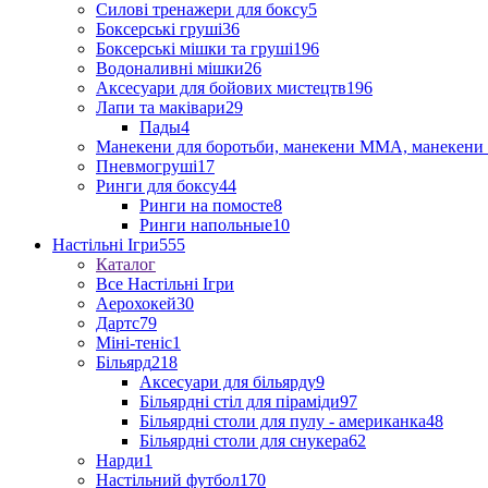
Силові тренажери для боксу
5
Боксерські груші
36
Боксерські мішки та груші
196
Водоналивні мішки
26
Аксесуари для бойових мистецтв
196
Лапи та маківари
29
Пады
4
Манекени для боротьби, манекени ММА, манекени 
Пневмогруші
17
Ринги для боксу
44
Ринги на помосте
8
Ринги напольные
10
Настільні Ігри
555
Каталог
Все Настільні Ігри
Аерохокей
30
Дартс
79
Міні-теніс
1
Більярд
218
Аксесуари для більярду
9
Більярдні стіл для піраміди
97
Більярдні столи для пулу - американка
48
Більярдні столи для снукера
62
Нарди
1
Настільний футбол
170