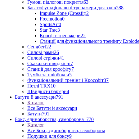
Гумові підлогові покриття
63
Багатофункціональні тренажери для залів
288
Impulse Zone (Crossfit)
2
Freemotion
0
SportsArt
0
Star Trac
3
Кросфіт тренажери
22
Станції для функціонального тренінгу Explod
Сендбегі
22
Силові рами
26
Силові стрічки
41
Скакалки швидкісні
7
Станції для кросфіту
7
Тумби та пліобокси
5
Функціональний тренінг і Кроссфіт
37
Петлі TRX
10
Швидкісні бар'єри
4
Батути й аксесуари
791
Каталог
Все Батути й аксесуари
Батути
791
Бокс, єдиноборства, самоборона
1770
Каталог
Все Бокс, єдиноборства, самоборона
Подушки для боксу
9