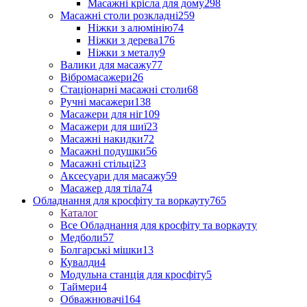
Масажні крісла для дому
298
Масажні столи розкладні
259
Ніжки з алюмінію
74
Ніжки з дерева
176
Ніжки з металу
9
Валики для масажу
77
Вібромасажери
26
Стаціонарні масажні столи
68
Ручні масажери
138
Масажери для ніг
109
Масажери для шиї
23
Масажні накидки
72
Масажні подушки
56
Масажні стільці
23
Аксесуари для масажу
59
Масажер для тіла
74
Обладнання для кросфіту та воркауту
765
Каталог
Все Обладнання для кросфіту та воркауту
Медболи
57
Болгарські мішки
13
Кувалди
4
Модульна станція для кросфіту
5
Таймери
4
Обважнювачі
164