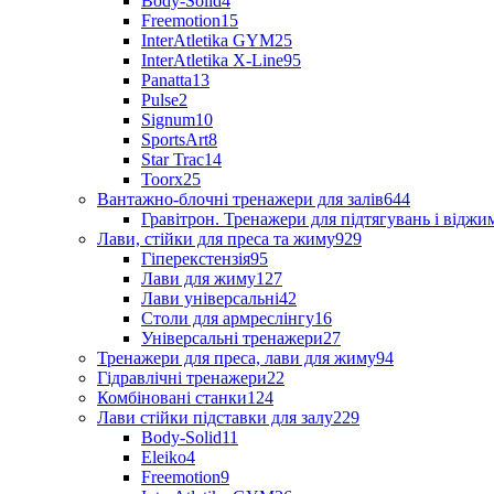
Body-Solid
4
Freemotion
15
InterAtletika GYM
25
InterAtletika X-Line
95
Panatta
13
Pulse
2
Signum
10
SportsArt
8
Star Trac
14
Toorx
25
Вантажно-блочні тренажери для залів
644
Гравітрон. Тренажери для підтягувань і відж
Лави, стійки для преса та жиму
929
Гіперекстензія
95
Лави для жиму
127
Лави універсальні
42
Столи для армреслінгу
16
Універсальні тренажери
27
Тренажери для преса, лави для жиму
94
Гідравлічні тренажери
22
Комбіновані станки
124
Лави стійки підставки для залу
229
Body-Solid
11
Eleiko
4
Freemotion
9