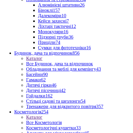
Алюмінієві штативи
26
Біноклі
157
Далекоміри
10
Кейси захисні
7
Ліхтарі тактичні
12
Монокуляри
16
Підзорні труби
36
Приціли
74
Сумки для фототехніки
16
Будинок, дача та відпочинок
856
Каталог
Все Будинок, дача та відпочинок
Обладнання та меблі для кемпінгу
43
Басейни
90
Гамаки
62
Дитячі гірки
46
Дитячі пісочниці
42
Гойдалки
162
Стільці садові та шезлонги
54
Тренажери для відкритого повітря
357
Косметологія
254
Каталог
Все Косметологія
Косметологічні кушетки
33