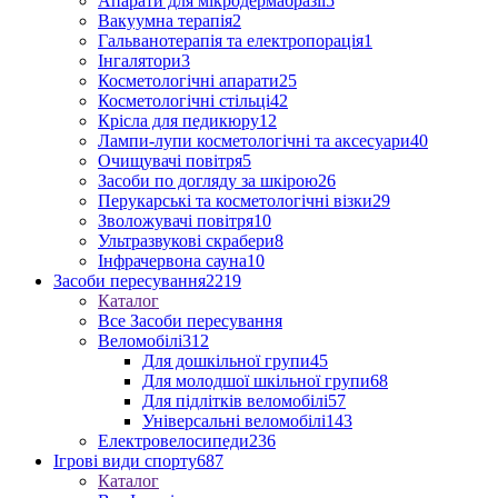
Апарати для мікродермабразії
5
Вакуумна терапія
2
Гальванотерапія та електропорація
1
Інгалятори
3
Косметологічні апарати
25
Косметологічні стільці
42
Крісла для педикюру
12
Лампи-лупи косметологічні та аксесуари
40
Очищувачі повітря
5
Засоби по догляду за шкірою
26
Перукарські та косметологічні візки
29
Зволожувачі повітря
10
Ультразвукові скрабери
8
Інфрачервона сауна
10
Засоби пересування
2219
Каталог
Все Засоби пересування
Веломобілі
312
Для дошкільної групи
45
Для молодшої шкільної групи
68
Для підлітків веломобілі
57
Універсальні веломобілі
143
Електровелосипеди
236
Ігрові види спорту
687
Каталог