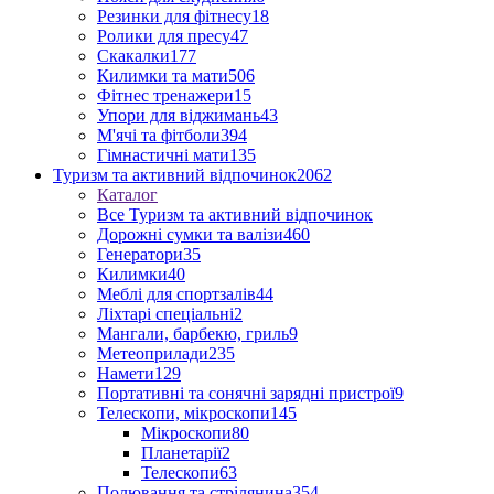
Резинки для фітнесу
18
Ролики для пресу
47
Скакалки
177
Килимки та мати
506
Фітнес тренажери
15
Упори для віджимань
43
М'ячі та фітболи
394
Гімнастичні мати
135
Туризм та активний відпочинок
2062
Каталог
Все Туризм та активний відпочинок
Дорожні сумки та валізи
460
Генератори
35
Килимки
40
Меблі для спортзалів
44
Ліхтарі спеціальні
2
Мангали, барбекю, гриль
9
Метеоприлади
235
Намети
129
Портативні та сонячні зарядні пристрої
9
Телескопи, мікроскопи
145
Мікроскопи
80
Планетарії
2
Телескопи
63
Полювання та стрілянина
354