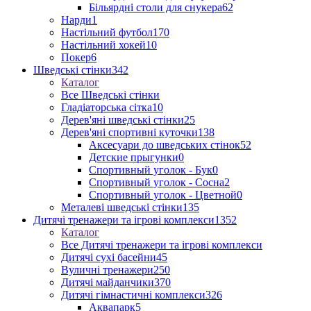
Більярдні столи для снукера
62
Нарди
1
Настільний футбол
170
Настільний хокей
10
Покер
6
Шведські стінки
342
Каталог
Все Шведські стінки
Гладіаторська сітка
10
Дерев'яні шведські стінки
25
Дерев'яні спортивні куточки
138
Аксесуари до шведських стінок
52
Детские прыгунки
0
Спортивный уголок - Бук
0
Спортивный уголок - Сосна
2
Спортивный уголок - Цветной
0
Металеві шведські стінки
135
Дитячі тренажери та ігрові комплекси
1352
Каталог
Все Дитячі тренажери та ігрові комплекси
Дитячі сухі басейни
45
Вуличні тренажери
250
Дитячі майданчики
370
Дитячі гімнастичні комплекси
326
Аквапарк
5