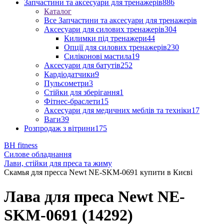
Запчастини та аксесуари для тренажерів
886
Каталог
Все Запчастини та аксесуари для тренажерів
Аксесуари для силових тренажерів
304
Килимки під тренажери
44
Опції для силових тренажерів
230
Силіконові мастила
19
Аксесуари для батутів
252
Кардіодатчики
9
Пульсометри
3
Стійки для зберігання
1
Фітнес-браслети
15
Аксесуари для медичних меблів та техніки
17
Ваги
39
Розпродаж з вітрини
175
BH fitness
Силове обладнання
Лави, стійки для преса та жиму
Скамья для пресса Newt NE-SKM-0691 купити в Києві
Лава для преса Newt NE-
SKM-0691 (14292)