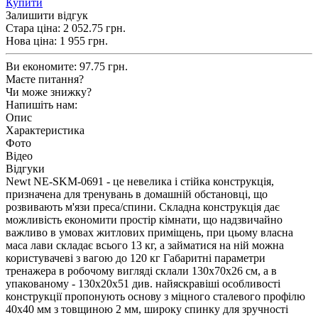
Купити
Залишити відгук
Стара ціна:
2 052.75 грн.
Нова ціна:
1 955
грн.
Ви економите:
97.75 грн.
Маєте питання?
Чи може знижку?
Напишіть нам:
Опис
Характеристика
Фото
Відео
Відгуки
Newt NE-SKM-0691 - це невелика і стійка конструкція,
призначена для тренувань в домашній обстановці, що
розвивають м'язи преса/спини. Складна конструкція дає
можливість економити простір кімнати, що надзвичайно
важливо в умовах житлових приміщень, при цьому власна
маса лави складає всього 13 кг, а займатися на ній можна
користувачеві з вагою до 120 кг Габаритні параметри
тренажера в робочому вигляді склали 130х70х26 см, а в
упакованому - 130х20х51 див. найяскравіші особливості
конструкції пропонують основу з міцного сталевого профілю
40х40 мм з товщиною 2 мм, широку спинку для зручності