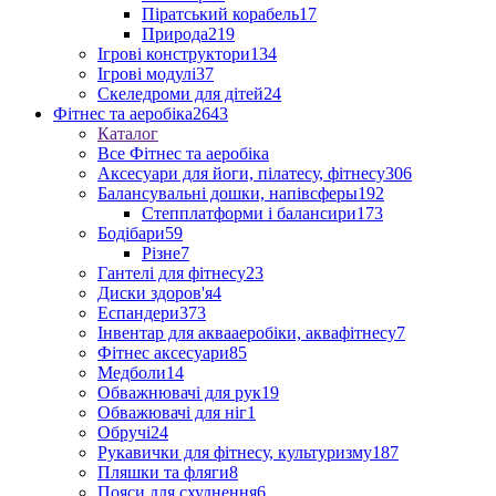
Піратський корабель
17
Природа
219
Ігрові конструктори
134
Ігрові модулі
37
Скеледроми для дітей
24
Фітнес та аеробіка
2643
Каталог
Все Фітнес та аеробіка
Аксесуари для йоги, пілатесу, фітнесу
306
Балансувальні дошки, напівсферы
192
Степплатформи і балансири
173
Бодібари
59
Різне
7
Гантелі для фітнесу
23
Диски здоров'я
4
Еспандери
373
Інвентар для аквааеробіки, аквафітнесу
7
Фітнес аксесуари
85
Медболи
14
Обважнювачі для рук
19
Обважювачі для ніг
1
Обручі
24
Рукавички для фітнесу, культуризму
187
Пляшки та фляги
8
Пояси для схуднення
6