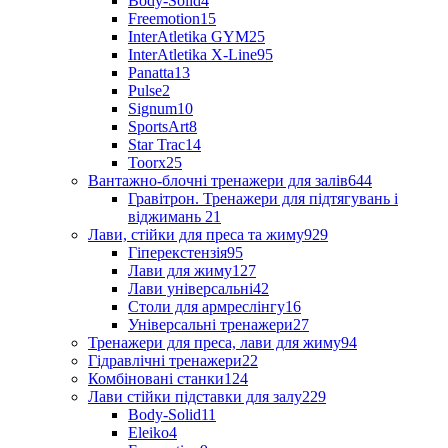
Body-Solid
4
Freemotion
15
InterAtletika GYM
25
InterAtletika X-Line
95
Panatta
13
Pulse
2
Signum
10
SportsArt
8
Star Trac
14
Toorx
25
Вантажно-блочні тренажери для залів
644
Гравітрон. Тренажери для підтягувань і
віджимань
21
Лави, стійки для преса та жиму
929
Гіперекстензія
95
Лави для жиму
127
Лави універсальні
42
Столи для армреслінгу
16
Універсальні тренажери
27
Тренажери для преса, лави для жиму
94
Гідравлічні тренажери
22
Комбіновані станки
124
Лави стійки підставки для залу
229
Body-Solid
11
Eleiko
4