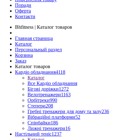
Поради
Оферта
Контакти
Bhfitness | Каталог товаров
Главная страница
Каталог
Персональный раздел
Корзина
Заказ
Каталог товаров
Кардіо обладнання
4118
Каталог
Все Кардіо обладнання
Бігові доріжки
1272
Велотренажери
1163
Орбітреки
990
Степери
208
Гребні тренажери для дому та залу
236
Вібраційні платформи
52
Спінбайки
186
Лижні тренажери
16
Настільний теніс
1237
Каталог