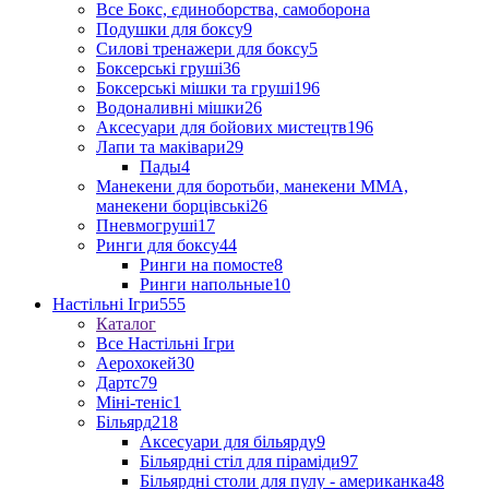
Все Бокс, єдиноборства, самоборона
Подушки для боксу
9
Силові тренажери для боксу
5
Боксерські груші
36
Боксерські мішки та груші
196
Водоналивні мішки
26
Аксесуари для бойових мистецтв
196
Лапи та маківари
29
Пады
4
Манекени для боротьби, манекени ММА,
манекени борцівські
26
Пневмогруші
17
Ринги для боксу
44
Ринги на помосте
8
Ринги напольные
10
Настільні Ігри
555
Каталог
Все Настільні Ігри
Аерохокей
30
Дартс
79
Міні-теніс
1
Більярд
218
Аксесуари для більярду
9
Більярдні стіл для піраміди
97
Більярдні столи для пулу - американка
48