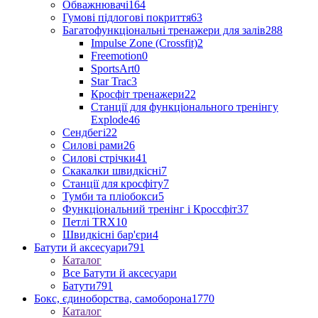
Обважнювачі
164
Гумові підлогові покриття
63
Багатофункціональні тренажери для залів
288
Impulse Zone (Crossfit)
2
Freemotion
0
SportsArt
0
Star Trac
3
Кросфіт тренажери
22
Станції для функціонального тренінгу
Explode
46
Сендбегі
22
Силові рами
26
Силові стрічки
41
Скакалки швидкісні
7
Станції для кросфіту
7
Тумби та пліобокси
5
Функціональний тренінг і Кроссфіт
37
Петлі TRX
10
Швидкісні бар'єри
4
Батути й аксесуари
791
Каталог
Все Батути й аксесуари
Батути
791
Бокс, єдиноборства, самоборона
1770
Каталог