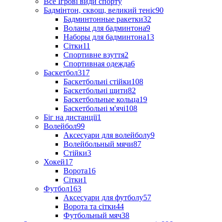
Все Ігрові види спорту
Бадмінтон, сквош, великий теніс
90
Бадминтонные ракетки
32
Воланы для бадминтона
9
Наборы для бадминтона
13
Сітки
11
Спортивне взуття
2
Спортивная одежда
6
Баскетбол
317
Баскетбольні стійки
108
Баскетбольні щити
82
Баскетбольные кольца
19
Баскетбольні м'ячі
108
Біг на дистанції
1
Волейбол
99
Аксесуари для волейболу
9
Волейбольный мячи
87
Стійки
3
Хокей
17
Ворота
16
Сітки
1
Футбол
163
Аксесуари для футболу
57
Ворота та сітки
44
Футбольный мяч
38