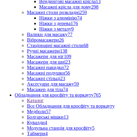
Вендингові масажні крісла
13
Масажні крісла для дому
298
Масажні столи розкладні
259
Ніжки з алюмінію
74
Ніжки з дерева
176
Ніжки з металу
9
Валики для масажу
77
Вібромасажери
26
Стаціонарні масажні столи
68
Ручні масажери
138
Масажери для ніг
109
Масажери для шиї
23
Масажні накидки
72
Масажні подушки
56
Масажні стільці
23
Аксесуари для масажу
59
Масажер для тіла
74
Обладнання для кросфіту та воркауту
765
Каталог
Все Обладнання для кросфіту та воркауту
Медболи
57
Болгарські мішки
13
Кувалди
4
Модульна станція для кросфіту
5
Таймери
4