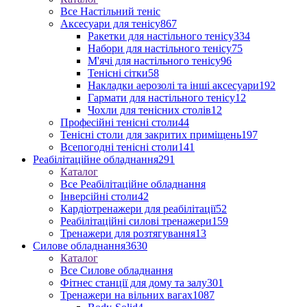
Все Настільний теніс
Аксесуари для тенісу
867
Ракетки для настільного тенісу
334
Набори для настільного тенісу
75
М'ячі для настільного тенісу
96
Тенісні сітки
58
Накладки аерозолі та інші аксесуари
192
Гармати для настільного тенісу
12
Чохли для тенісних столів
12
Професійні тенісні столи
44
Тенісні столи для закритих приміщень
197
Всепогодні тенісні столи
141
Реабілітаційне обладнання
291
Каталог
Все Реабілітаційне обладнання
Інверсійні столи
42
Кардіотренажери для реабілітації
52
Реабілітаційні силові тренажери
159
Тренажери для розтягування
13
Силове обладнання
3630
Каталог
Все Силове обладнання
Фітнес станції для дому та залу
301
Тренажери на вільних вагах
1087