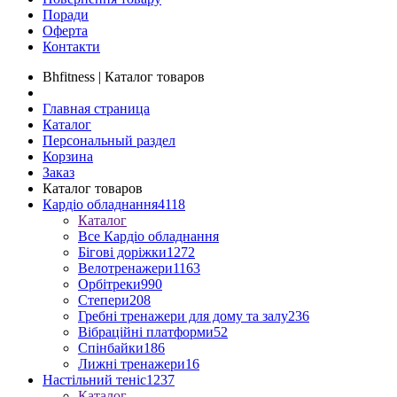
Поради
Оферта
Контакти
Bhfitness | Каталог товаров
Главная страница
Каталог
Персональный раздел
Корзина
Заказ
Каталог товаров
Кардіо обладнання
4118
Каталог
Все Кардіо обладнання
Бігові доріжки
1272
Велотренажери
1163
Орбітреки
990
Степери
208
Гребні тренажери для дому та залу
236
Вібраційні платформи
52
Спінбайки
186
Лижні тренажери
16
Настільний теніс
1237
Каталог