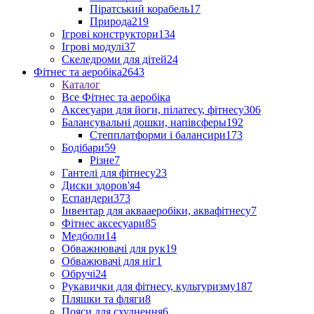
Піратський корабель
17
Природа
219
Ігрові конструктори
134
Ігрові модулі
37
Скеледроми для дітей
24
Фітнес та аеробіка
2643
Каталог
Все Фітнес та аеробіка
Аксесуари для йоги, пілатесу, фітнесу
306
Балансувальні дошки, напівсферы
192
Степплатформи і балансири
173
Бодібари
59
Різне
7
Гантелі для фітнесу
23
Диски здоров'я
4
Еспандери
373
Інвентар для аквааеробіки, аквафітнесу
7
Фітнес аксесуари
85
Медболи
14
Обважнювачі для рук
19
Обважювачі для ніг
1
Обручі
24
Рукавички для фітнесу, культуризму
187
Пляшки та фляги
8
Пояси для схуднення
6