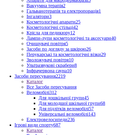
Апарати для мікродермабразії
5
Вакуумна терапія
2
Гальванотерапія та електропорація
1
Інгалятори
3
Косметологічні апарати
25
Косметологічні стільці
42
Крісла для педикюру
12
Лампи-лупи косметологічні та аксесуари
40
Очищувачі повітря
5
Засоби по догляду за шкірою
26
Перукарські та косметологічні візки
29
Зволожувачі повітря
10
Ультразвукові скрабери
8
Інфрачервона сауна
10
Засоби пересування
2219
Каталог
Все Засоби пересування
Веломобілі
312
Для дошкільної групи
45
Для молодшої шкільної групи
68
Для підлітків веломобілі
57
Універсальні веломобілі
143
Електровелосипеди
236
Ігрові види спорту
687
Каталог