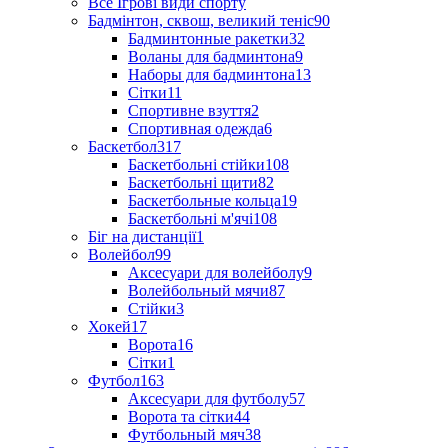
Все Ігрові види спорту
Бадмінтон, сквош, великий теніс
90
Бадминтонные ракетки
32
Воланы для бадминтона
9
Наборы для бадминтона
13
Сітки
11
Спортивне взуття
2
Спортивная одежда
6
Баскетбол
317
Баскетбольні стійки
108
Баскетбольні щити
82
Баскетбольные кольца
19
Баскетбольні м'ячі
108
Біг на дистанції
1
Волейбол
99
Аксесуари для волейболу
9
Волейбольный мячи
87
Стійки
3
Хокей
17
Ворота
16
Сітки
1
Футбол
163
Аксесуари для футболу
57
Ворота та сітки
44
Футбольный мяч
38