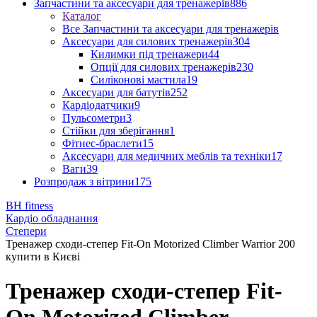
Запчастини та аксесуари для тренажерів
886
Каталог
Все Запчастини та аксесуари для тренажерів
Аксесуари для силових тренажерів
304
Килимки під тренажери
44
Опції для силових тренажерів
230
Силіконові мастила
19
Аксесуари для батутів
252
Кардіодатчики
9
Пульсометри
3
Стійки для зберігання
1
Фітнес-браслети
15
Аксесуари для медичних меблів та техніки
17
Ваги
39
Розпродаж з вітрини
175
BH fitness
Кардіо обладнання
Степери
Тренажер сходи-степер Fit-On Motorized Climber Warrior 200
купити в Києві
Тренажер сходи-степер Fit-