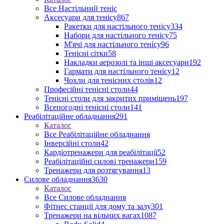
Все Настільний теніс
Аксесуари для тенісу
867
Ракетки для настільного тенісу
334
Набори для настільного тенісу
75
М'ячі для настільного тенісу
96
Тенісні сітки
58
Накладки аерозолі та інші аксесуари
192
Гармати для настільного тенісу
12
Чохли для тенісних столів
12
Професійні тенісні столи
44
Тенісні столи для закритих приміщень
197
Всепогодні тенісні столи
141
Реабілітаційне обладнання
291
Каталог
Все Реабілітаційне обладнання
Інверсійні столи
42
Кардіотренажери для реабілітації
52
Реабілітаційні силові тренажери
159
Тренажери для розтягування
13
Силове обладнання
3630
Каталог
Все Силове обладнання
Фітнес станції для дому та залу
301
Тренажери на вільних вагах
1087