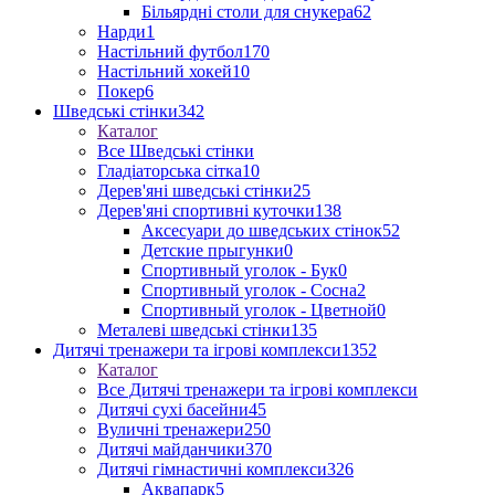
Більярдні столи для снукера
62
Нарди
1
Настільний футбол
170
Настільний хокей
10
Покер
6
Шведські стінки
342
Каталог
Все Шведські стінки
Гладіаторська сітка
10
Дерев'яні шведські стінки
25
Дерев'яні спортивні куточки
138
Аксесуари до шведських стінок
52
Детские прыгунки
0
Спортивный уголок - Бук
0
Спортивный уголок - Сосна
2
Спортивный уголок - Цветной
0
Металеві шведські стінки
135
Дитячі тренажери та ігрові комплекси
1352
Каталог
Все Дитячі тренажери та ігрові комплекси
Дитячі сухі басейни
45
Вуличні тренажери
250
Дитячі майданчики
370
Дитячі гімнастичні комплекси
326
Аквапарк
5