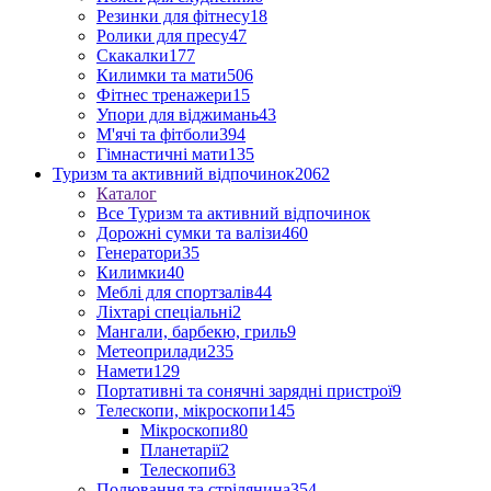
Резинки для фітнесу
18
Ролики для пресу
47
Скакалки
177
Килимки та мати
506
Фітнес тренажери
15
Упори для віджимань
43
М'ячі та фітболи
394
Гімнастичні мати
135
Туризм та активний відпочинок
2062
Каталог
Все Туризм та активний відпочинок
Дорожні сумки та валізи
460
Генератори
35
Килимки
40
Меблі для спортзалів
44
Ліхтарі спеціальні
2
Мангали, барбекю, гриль
9
Метеоприлади
235
Намети
129
Портативні та сонячні зарядні пристрої
9
Телескопи, мікроскопи
145
Мікроскопи
80
Планетарії
2
Телескопи
63
Полювання та стрілянина
354