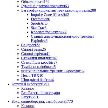
Обважнювачі
164
Гумові підлогові покриття
63
Багатофункціональні тренажери для залів
288
Impulse Zone (Crossfit)
2
Freemotion
0
SportsArt
0
Star Trac
3
Кросфіт тренажери
22
Станції для функціонального тренінгу
Explode
46
Сендбегі
22
Силові рами
26
Силові стрічки
41
Скакалки швидкісні
7
Станції для кросфіту
7
Тумби та пліобокси
5
Функціональний тренінг і Кроссфіт
37
Петлі TRX
10
Швидкісні бар'єри
4
Батути й аксесуари
791
Каталог
Все Батути й аксесуари
Батути
791
Бокс, єдиноборства, самоборона
1770
Каталог