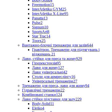
Body-Solid
4
Freemotion
15
InterAtletika GYM
25
InterAtletika X-Line
95
Panatta
13
Pulse
2
Signum
10
SportsArt
8
Star Trac
14
Toorx
25
Вантажно-блочні тренажери для залів
644
Гравітрон. Тренажери для підтягувань і
віджимань
21
Лави, стійки для преса та жиму
929
Гіперекстензія
95
Лави для жиму
127
Лави універсальні
42
Столи для армреслінгу
16
Універсальні тренажери
27
Тренажери для преса, лави для жиму
94
Гідравлічні тренажери
22
Комбіновані станки
124
Лави стійки підставки для залу
229
Body-Solid
11
Eleiko
4