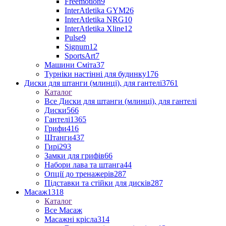
Freemotion
9
InterAtletika GYM
26
InterAtletika NRG
10
InterAtletika Xline
12
Pulse
9
Signum
12
SportsArt
7
Машини Сміта
37
Турніки настінні для будинку
176
Диски для штанги (млинці), для гантелі
3761
Каталог
Все Диски для штанги (млинці), для гантелі
Диски
566
Гантелі
1365
Грифи
416
Штанги
437
Гирі
293
Замки для грифів
66
Набори лава та штанга
44
Опції до тренажерів
287
Підставки та стійки для дисків
287
Масаж
1318
Каталог
Все Масаж
Масажні крісла
314