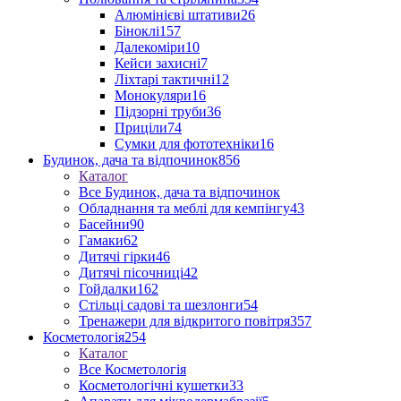
Алюмінієві штативи
26
Біноклі
157
Далекоміри
10
Кейси захисні
7
Ліхтарі тактичні
12
Монокуляри
16
Підзорні труби
36
Приціли
74
Сумки для фототехніки
16
Будинок, дача та відпочинок
856
Каталог
Все Будинок, дача та відпочинок
Обладнання та меблі для кемпінгу
43
Басейни
90
Гамаки
62
Дитячі гірки
46
Дитячі пісочниці
42
Гойдалки
162
Стільці садові та шезлонги
54
Тренажери для відкритого повітря
357
Косметологія
254
Каталог
Все Косметологія
Косметологічні кушетки
33