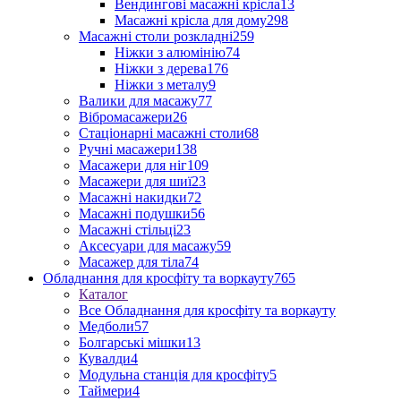
Вендингові масажні крісла
13
Масажні крісла для дому
298
Масажні столи розкладні
259
Ніжки з алюмінію
74
Ніжки з дерева
176
Ніжки з металу
9
Валики для масажу
77
Вібромасажери
26
Стаціонарні масажні столи
68
Ручні масажери
138
Масажери для ніг
109
Масажери для шиї
23
Масажні накидки
72
Масажні подушки
56
Масажні стільці
23
Аксесуари для масажу
59
Масажер для тіла
74
Обладнання для кросфіту та воркауту
765
Каталог
Все Обладнання для кросфіту та воркауту
Медболи
57
Болгарські мішки
13
Кувалди
4
Модульна станція для кросфіту
5
Таймери
4