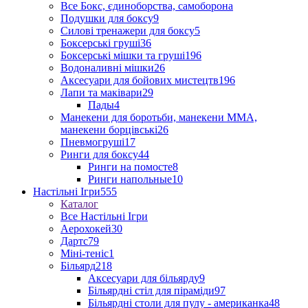
Все Бокс, єдиноборства, самоборона
Подушки для боксу
9
Силові тренажери для боксу
5
Боксерські груші
36
Боксерські мішки та груші
196
Водоналивні мішки
26
Аксесуари для бойових мистецтв
196
Лапи та маківари
29
Пады
4
Манекени для боротьби, манекени ММА,
манекени борцівські
26
Пневмогруші
17
Ринги для боксу
44
Ринги на помосте
8
Ринги напольные
10
Настільні Ігри
555
Каталог
Все Настільні Ігри
Аерохокей
30
Дартс
79
Міні-теніс
1
Більярд
218
Аксесуари для більярду
9
Більярдні стіл для піраміди
97
Більярдні столи для пулу - американка
48