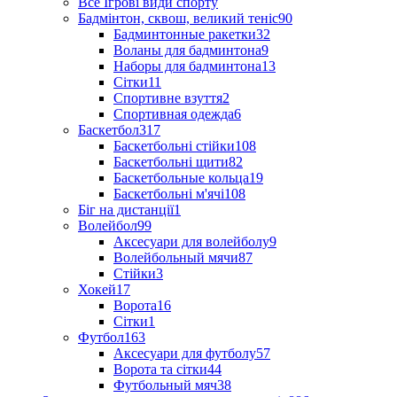
Все Ігрові види спорту
Бадмінтон, сквош, великий теніс
90
Бадминтонные ракетки
32
Воланы для бадминтона
9
Наборы для бадминтона
13
Сітки
11
Спортивне взуття
2
Спортивная одежда
6
Баскетбол
317
Баскетбольні стійки
108
Баскетбольні щити
82
Баскетбольные кольца
19
Баскетбольні м'ячі
108
Біг на дистанції
1
Волейбол
99
Аксесуари для волейболу
9
Волейбольный мячи
87
Стійки
3
Хокей
17
Ворота
16
Сітки
1
Футбол
163
Аксесуари для футболу
57
Ворота та сітки
44
Футбольный мяч
38