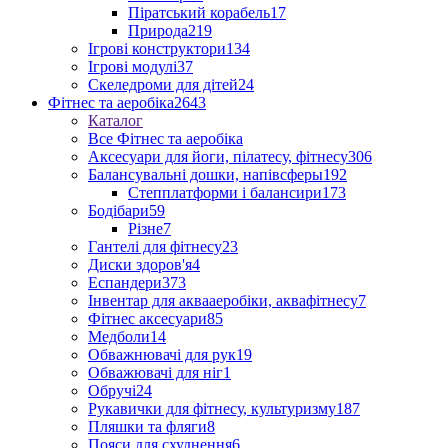
Піратський корабель
17
Природа
219
Ігрові конструктори
134
Ігрові модулі
37
Скеледроми для дітей
24
Фітнес та аеробіка
2643
Каталог
Все Фітнес та аеробіка
Аксесуари для йоги, пілатесу, фітнесу
306
Балансувальні дошки, напівсферы
192
Степплатформи і балансири
173
Бодібари
59
Різне
7
Гантелі для фітнесу
23
Диски здоров'я
4
Еспандери
373
Інвентар для аквааеробіки, аквафітнесу
7
Фітнес аксесуари
85
Медболи
14
Обважнювачі для рук
19
Обважювачі для ніг
1
Обручі
24
Рукавички для фітнесу, культуризму
187
Пляшки та фляги
8
Пояси для схуднення
6