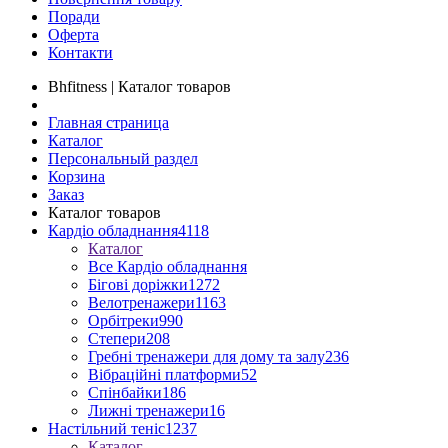
Поради
Оферта
Контакти
Bhfitness | Каталог товаров
Главная страница
Каталог
Персональный раздел
Корзина
Заказ
Каталог товаров
Кардіо обладнання
4118
Каталог
Все Кардіо обладнання
Бігові доріжки
1272
Велотренажери
1163
Орбітреки
990
Степери
208
Гребні тренажери для дому та залу
236
Вібраційні платформи
52
Спінбайки
186
Лижні тренажери
16
Настільний теніс
1237
Каталог