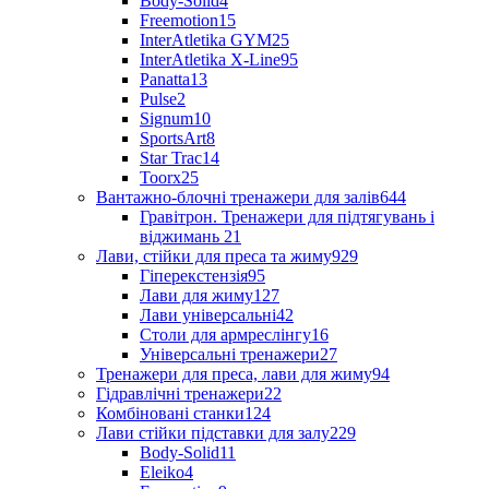
Body-Solid
4
Freemotion
15
InterAtletika GYM
25
InterAtletika X-Line
95
Panatta
13
Pulse
2
Signum
10
SportsArt
8
Star Trac
14
Toorx
25
Вантажно-блочні тренажери для залів
644
Гравітрон. Тренажери для підтягувань і
віджимань
21
Лави, стійки для преса та жиму
929
Гіперекстензія
95
Лави для жиму
127
Лави універсальні
42
Столи для армреслінгу
16
Універсальні тренажери
27
Тренажери для преса, лави для жиму
94
Гідравлічні тренажери
22
Комбіновані станки
124
Лави стійки підставки для залу
229
Body-Solid
11
Eleiko
4