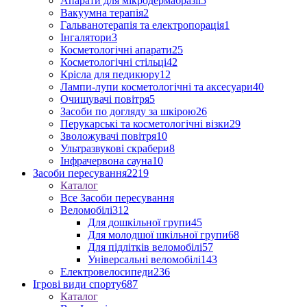
Апарати для мікродермабразії
5
Вакуумна терапія
2
Гальванотерапія та електропорація
1
Інгалятори
3
Косметологічні апарати
25
Косметологічні стільці
42
Крісла для педикюру
12
Лампи-лупи косметологічні та аксесуари
40
Очищувачі повітря
5
Засоби по догляду за шкірою
26
Перукарські та косметологічні візки
29
Зволожувачі повітря
10
Ультразвукові скрабери
8
Інфрачервона сауна
10
Засоби пересування
2219
Каталог
Все Засоби пересування
Веломобілі
312
Для дошкільної групи
45
Для молодшої шкільної групи
68
Для підлітків веломобілі
57
Універсальні веломобілі
143
Електровелосипеди
236
Ігрові види спорту
687
Каталог