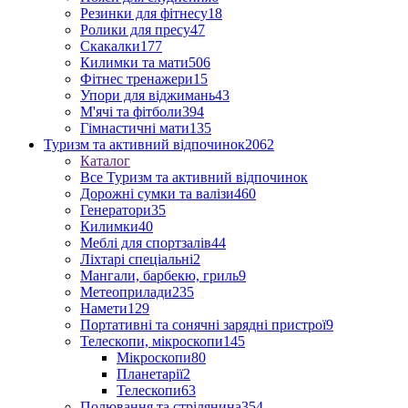
Резинки для фітнесу
18
Ролики для пресу
47
Скакалки
177
Килимки та мати
506
Фітнес тренажери
15
Упори для віджимань
43
М'ячі та фітболи
394
Гімнастичні мати
135
Туризм та активний відпочинок
2062
Каталог
Все Туризм та активний відпочинок
Дорожні сумки та валізи
460
Генератори
35
Килимки
40
Меблі для спортзалів
44
Ліхтарі спеціальні
2
Мангали, барбекю, гриль
9
Метеоприлади
235
Намети
129
Портативні та сонячні зарядні пристрої
9
Телескопи, мікроскопи
145
Мікроскопи
80
Планетарії
2
Телескопи
63
Полювання та стрілянина
354