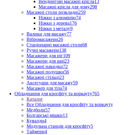
Вендингові масажні крісла
13
Масажні крісла для дому
298
Масажні столи розкладні
259
Ніжки з алюмінію
74
Ніжки з дерева
176
Ніжки з металу
9
Валики для масажу
77
Вібромасажери
26
Стаціонарні масажні столи
68
Ручні масажери
138
Масажери для ніг
109
Масажери для шиї
23
Масажні накидки
72
Масажні подушки
56
Масажні стільці
23
Аксесуари для масажу
59
Масажер для тіла
74
Обладнання для кросфіту та воркауту
765
Каталог
Все Обладнання для кросфіту та воркауту
Медболи
57
Болгарські мішки
13
Кувалди
4
Модульна станція для кросфіту
5
Таймери
4