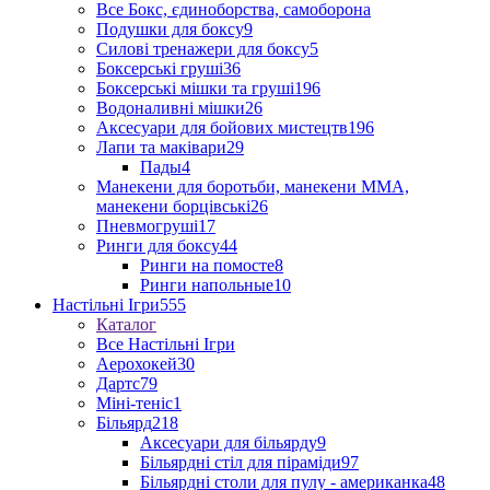
Все Бокс, єдиноборства, самоборона
Подушки для боксу
9
Силові тренажери для боксу
5
Боксерські груші
36
Боксерські мішки та груші
196
Водоналивні мішки
26
Аксесуари для бойових мистецтв
196
Лапи та маківари
29
Пады
4
Манекени для боротьби, манекени ММА,
манекени борцівські
26
Пневмогруші
17
Ринги для боксу
44
Ринги на помосте
8
Ринги напольные
10
Настільні Ігри
555
Каталог
Все Настільні Ігри
Аерохокей
30
Дартс
79
Міні-теніс
1
Більярд
218
Аксесуари для більярду
9
Більярдні стіл для піраміди
97
Більярдні столи для пулу - американка
48