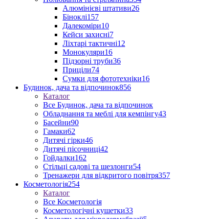
Алюмінієві штативи
26
Біноклі
157
Далекоміри
10
Кейси захисні
7
Ліхтарі тактичні
12
Монокуляри
16
Підзорні труби
36
Приціли
74
Сумки для фототехніки
16
Будинок, дача та відпочинок
856
Каталог
Все Будинок, дача та відпочинок
Обладнання та меблі для кемпінгу
43
Басейни
90
Гамаки
62
Дитячі гірки
46
Дитячі пісочниці
42
Гойдалки
162
Стільці садові та шезлонги
54
Тренажери для відкритого повітря
357
Косметологія
254
Каталог
Все Косметологія
Косметологічні кушетки
33