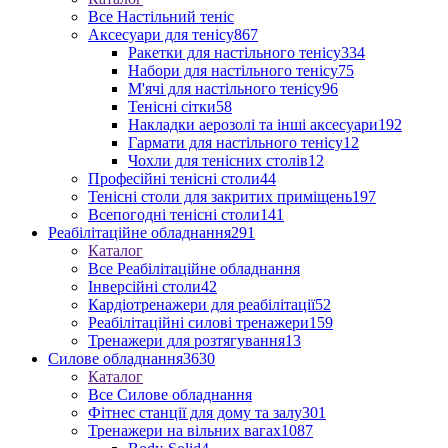
Все Настільний теніс
Аксесуари для тенісу
867
Ракетки для настільного тенісу
334
Набори для настільного тенісу
75
М'ячі для настільного тенісу
96
Тенісні сітки
58
Накладки аерозолі та інші аксесуари
192
Гармати для настільного тенісу
12
Чохли для тенісних столів
12
Професійні тенісні столи
44
Тенісні столи для закритих приміщень
197
Всепогодні тенісні столи
141
Реабілітаційне обладнання
291
Каталог
Все Реабілітаційне обладнання
Інверсійні столи
42
Кардіотренажери для реабілітації
52
Реабілітаційні силові тренажери
159
Тренажери для розтягування
13
Силове обладнання
3630
Каталог
Все Силове обладнання
Фітнес станції для дому та залу
301
Тренажери на вільних вагах
1087