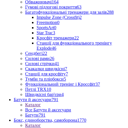
Обважнювачі
164
Гумові підлогові покриття
63
Багатофункціональні тренажери для залів
288
Impulse Zone (Crossfit)
2
Freemotion
0
SportsArt
0
Star Trac
3
Кросфіт тренажери
22
Станції для функціонального тренінгу
Explode
46
Сендбегі
22
Силові рами
26
Силові стрічки
41
Скакалки швидкісні
7
Станції для кросфіту
7
Тумби та пліобокси
5
Функціональний тренінг і Кроссфіт
37
Петлі TRX
10
Швидкісні бар'єри
4
Батути й аксесуари
791
Каталог
Все Батути й аксесуари
Батути
791
Бокс, єдиноборства, самоборона
1770
Каталог