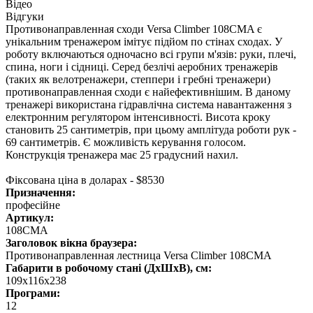
Відео
Відгуки
Противонаправленная сходи Versa Climber 108CMA є
унікальним тренажером імітує підйом по стінах сходах. У
роботу включаються одночасно всі групи м'язів: руки, плечі,
спина, ноги і сідниці. Серед безлічі аеробних тренажерів
(таких як велотренажери, степпери і гребні тренажери)
противонаправленная сходи є найефективнішим. В даному
тренажері використана гідравлічна система навантаження з
електронним регулятором інтенсивності. Висота кроку
становить 25 сантиметрів, при цьому амплітуда роботи рук -
69 сантиметрів. Є можливість керування голосом.
Конструкція тренажера має 25 градусний нахил.
Фіксована ціна в доларах - $8530
Призначення:
професійне
Артикул:
108CMA
Заголовок вікна браузера:
Противонаправленная лестница Versa Climber 108CMA
Габарити в робочому стані (ДхШхВ), см:
109x116x238
Програми:
12