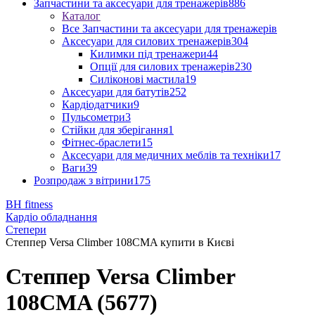
Запчастини та аксесуари для тренажерів
886
Каталог
Все Запчастини та аксесуари для тренажерів
Аксесуари для силових тренажерів
304
Килимки під тренажери
44
Опції для силових тренажерів
230
Силіконові мастила
19
Аксесуари для батутів
252
Кардіодатчики
9
Пульсометри
3
Стійки для зберігання
1
Фітнес-браслети
15
Аксесуари для медичних меблів та техніки
17
Ваги
39
Розпродаж з вітрини
175
BH fitness
Кардіо обладнання
Степери
Степпер Versa Climber 108CMA купити в Києві
Степпер Versa Climber
108CMA (5677)