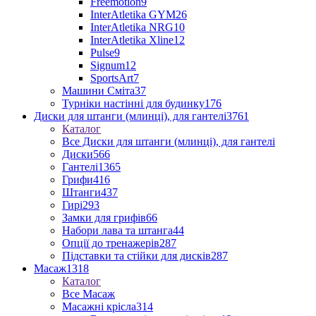
Freemotion
9
InterAtletika GYM
26
InterAtletika NRG
10
InterAtletika Xline
12
Pulse
9
Signum
12
SportsArt
7
Машини Сміта
37
Турніки настінні для будинку
176
Диски для штанги (млинці), для гантелі
3761
Каталог
Все Диски для штанги (млинці), для гантелі
Диски
566
Гантелі
1365
Грифи
416
Штанги
437
Гирі
293
Замки для грифів
66
Набори лава та штанга
44
Опції до тренажерів
287
Підставки та стійки для дисків
287
Масаж
1318
Каталог
Все Масаж
Масажні крісла
314