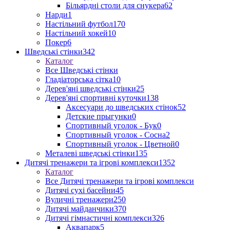
Більярдні столи для снукера
62
Нарди
1
Настільний футбол
170
Настільний хокей
10
Покер
6
Шведські стінки
342
Каталог
Все Шведські стінки
Гладіаторська сітка
10
Дерев'яні шведські стінки
25
Дерев'яні спортивні куточки
138
Аксесуари до шведських стінок
52
Детские прыгунки
0
Спортивный уголок - Бук
0
Спортивный уголок - Сосна
2
Спортивный уголок - Цветной
0
Металеві шведські стінки
135
Дитячі тренажери та ігрові комплекси
1352
Каталог
Все Дитячі тренажери та ігрові комплекси
Дитячі сухі басейни
45
Вуличні тренажери
250
Дитячі майданчики
370
Дитячі гімнастичні комплекси
326
Аквапарк
5