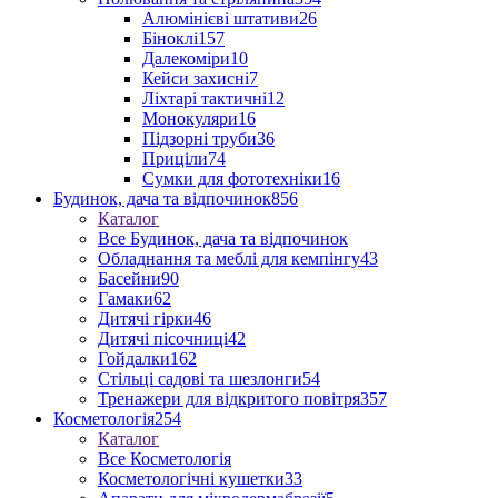
Алюмінієві штативи
26
Біноклі
157
Далекоміри
10
Кейси захисні
7
Ліхтарі тактичні
12
Монокуляри
16
Підзорні труби
36
Приціли
74
Сумки для фототехніки
16
Будинок, дача та відпочинок
856
Каталог
Все Будинок, дача та відпочинок
Обладнання та меблі для кемпінгу
43
Басейни
90
Гамаки
62
Дитячі гірки
46
Дитячі пісочниці
42
Гойдалки
162
Стільці садові та шезлонги
54
Тренажери для відкритого повітря
357
Косметологія
254
Каталог
Все Косметологія
Косметологічні кушетки
33