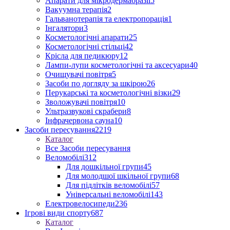
Апарати для мікродермабразії
5
Вакуумна терапія
2
Гальванотерапія та електропорація
1
Інгалятори
3
Косметологічні апарати
25
Косметологічні стільці
42
Крісла для педикюру
12
Лампи-лупи косметологічні та аксесуари
40
Очищувачі повітря
5
Засоби по догляду за шкірою
26
Перукарські та косметологічні візки
29
Зволожувачі повітря
10
Ультразвукові скрабери
8
Інфрачервона сауна
10
Засоби пересування
2219
Каталог
Все Засоби пересування
Веломобілі
312
Для дошкільної групи
45
Для молодшої шкільної групи
68
Для підлітків веломобілі
57
Універсальні веломобілі
143
Електровелосипеди
236
Ігрові види спорту
687
Каталог