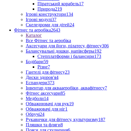
Піратський корабель
17
Природа
219
Ігрові конструктори
134
Ігрові модулі
37
Скеледроми для дітей
24
Фітнес та аеробіка
2643
Каталог
Все Фітнес та аеробіка
Аксесуари для йоги, пілатесу, фітнесу
306
Балансувальні дошки, напівсферы
192
Степплатформи і балансири
173
Бодібари
59
Різне
7
Гантелі для фітнесу
23
Диски здоров'я
4
Еспандери
373
Інвентар для аквааеробіки, аквафітнесу
7
Фітнес аксесуари
85
Медболи
14
Обважнювачі для рук
19
Обважювачі для ніг
1
Обручі
24
Рукавички для фітнесу, культуризму
187
Пляшки та фляги
8
Пояси для схуднення
6