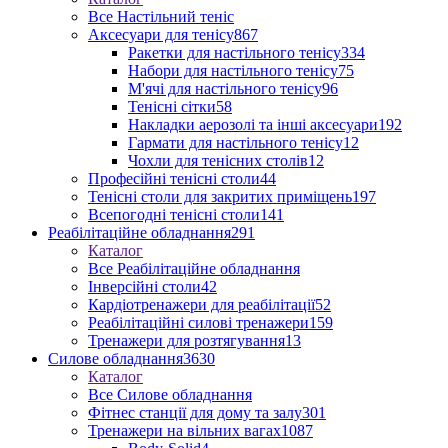
Все Настільний теніс
Аксесуари для тенісу
867
Ракетки для настільного тенісу
334
Набори для настільного тенісу
75
М'ячі для настільного тенісу
96
Тенісні сітки
58
Накладки аерозолі та інші аксесуари
192
Гармати для настільного тенісу
12
Чохли для тенісних столів
12
Професійні тенісні столи
44
Тенісні столи для закритих приміщень
197
Всепогодні тенісні столи
141
Реабілітаційне обладнання
291
Каталог
Все Реабілітаційне обладнання
Інверсійні столи
42
Кардіотренажери для реабілітації
52
Реабілітаційні силові тренажери
159
Тренажери для розтягування
13
Силове обладнання
3630
Каталог
Все Силове обладнання
Фітнес станції для дому та залу
301
Тренажери на вільних вагах
1087