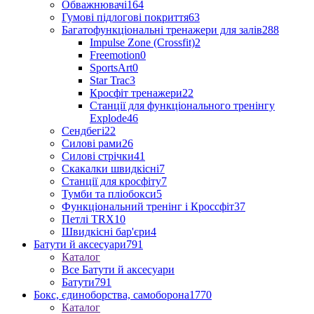
Обважнювачі
164
Гумові підлогові покриття
63
Багатофункціональні тренажери для залів
288
Impulse Zone (Crossfit)
2
Freemotion
0
SportsArt
0
Star Trac
3
Кросфіт тренажери
22
Станції для функціонального тренінгу
Explode
46
Сендбегі
22
Силові рами
26
Силові стрічки
41
Скакалки швидкісні
7
Станції для кросфіту
7
Тумби та пліобокси
5
Функціональний тренінг і Кроссфіт
37
Петлі TRX
10
Швидкісні бар'єри
4
Батути й аксесуари
791
Каталог
Все Батути й аксесуари
Батути
791
Бокс, єдиноборства, самоборона
1770
Каталог