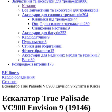
Запчастини та аксесуари для тренажерів
886
Каталог
Все Запчастини та аксесуари для тренажерів
Аксесуари для силових тренажерів
304
Килимки під тренажери
44
Опції для силових тренажерів
230
Силіконові мастила
19
Аксесуари для батутів
252
Кардіодатчики
9
Пульсометри
3
Стійки для зберігання
1
Фітнес-браслети
15
Аксесуари для медичних меблів та техніки
17
Ваги
39
Розпродаж з вітрини
175
BH fitness
Кардіо обладнання
Степери
Ескалатор True Palisade VC900 Envision 9 купити в Києві
Ескалатор True Palisade
VC900 Envision 9 (19146)