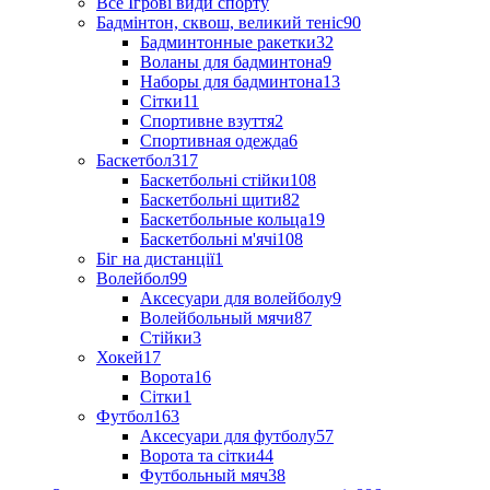
Все Ігрові види спорту
Бадмінтон, сквош, великий теніс
90
Бадминтонные ракетки
32
Воланы для бадминтона
9
Наборы для бадминтона
13
Сітки
11
Спортивне взуття
2
Спортивная одежда
6
Баскетбол
317
Баскетбольні стійки
108
Баскетбольні щити
82
Баскетбольные кольца
19
Баскетбольні м'ячі
108
Біг на дистанції
1
Волейбол
99
Аксесуари для волейболу
9
Волейбольный мячи
87
Стійки
3
Хокей
17
Ворота
16
Сітки
1
Футбол
163
Аксесуари для футболу
57
Ворота та сітки
44
Футбольный мяч
38