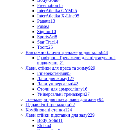
Body-Solid
4
Freemotion
15
InterAtletika GYM
25
InterAtletika X-Line
95
Panatta
13
Pulse
2
Signum
10
SportsArt
8
Star Trac
14
Toorx
25
Вантажно-блочні тренажери для залів
644
Гравітрон. Тренажери для підтягувань і
віджимань
21
Лави, стійки для преса та жиму
929
Гіперекстензія
95
Лави для жиму
127
Лави універсальні
42
Столи для армреслінгу
16
Універсальні тренажери
27
Тренажери для преса, лави для жиму
94
Гідравлічні тренажери
22
Комбіновані станки
124
Лави стійки підставки для залу
229
Body-Solid
11
Eleiko
4