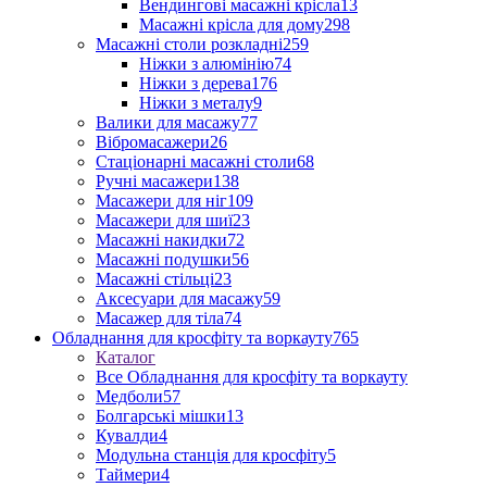
Вендингові масажні крісла
13
Масажні крісла для дому
298
Масажні столи розкладні
259
Ніжки з алюмінію
74
Ніжки з дерева
176
Ніжки з металу
9
Валики для масажу
77
Вібромасажери
26
Стаціонарні масажні столи
68
Ручні масажери
138
Масажери для ніг
109
Масажери для шиї
23
Масажні накидки
72
Масажні подушки
56
Масажні стільці
23
Аксесуари для масажу
59
Масажер для тіла
74
Обладнання для кросфіту та воркауту
765
Каталог
Все Обладнання для кросфіту та воркауту
Медболи
57
Болгарські мішки
13
Кувалди
4
Модульна станція для кросфіту
5
Таймери
4