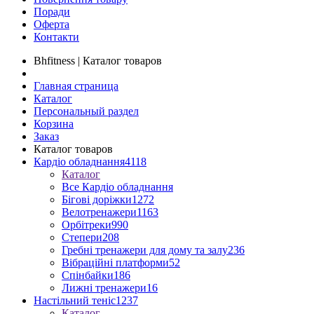
Поради
Оферта
Контакти
Bhfitness | Каталог товаров
Главная страница
Каталог
Персональный раздел
Корзина
Заказ
Каталог товаров
Кардіо обладнання
4118
Каталог
Все Кардіо обладнання
Бігові доріжки
1272
Велотренажери
1163
Орбітреки
990
Степери
208
Гребні тренажери для дому та залу
236
Вібраційні платформи
52
Спінбайки
186
Лижні тренажери
16
Настільний теніс
1237
Каталог