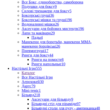
Все Бокс, єдиноборства, самоборона
Подушки для боксу
9
Силові тренажери для боксу
5
Боксерські груші
36
Боксерські мішки та груші
196
Водоналивні мішки
26
Аксесуари для бойових мистецтв
196
Лапи та маківари
29
Пады
4
Манекени для боротьби, манекени ММА,
манекени борцівські
26
Пневмогруші
17
Ринги для боксу
44
Ринги на помосте
8
Ринги напольные
10
Настільні Ігри
555
Каталог
Все Настільні Ігри
Аерохокей
30
Дартс
79
Міні-теніс
1
Більярд
218
Аксесуари для більярду
9
Більярдні стіл для піраміди
97
Більярдні столи для пулу - американка
48