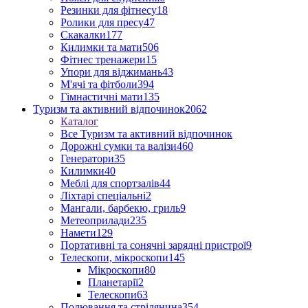
Резинки для фітнесу
18
Ролики для пресу
47
Скакалки
177
Килимки та мати
506
Фітнес тренажери
15
Упори для віджимань
43
М'ячі та фітболи
394
Гімнастичні мати
135
Туризм та активний відпочинок
2062
Каталог
Все Туризм та активний відпочинок
Дорожні сумки та валізи
460
Генератори
35
Килимки
40
Меблі для спортзалів
44
Ліхтарі спеціальні
2
Мангали, барбекю, гриль
9
Метеоприлади
235
Намети
129
Портативні та сонячні зарядні пристрої
9
Телескопи, мікроскопи
145
Мікроскопи
80
Планетарії
2
Телескопи
63
Полювання та стрілянина
354