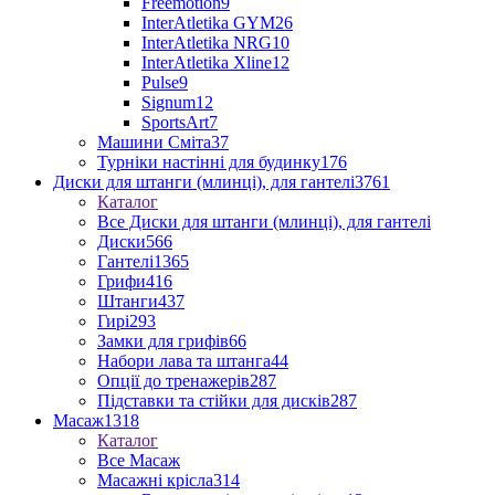
Freemotion
9
InterAtletika GYM
26
InterAtletika NRG
10
InterAtletika Xline
12
Pulse
9
Signum
12
SportsArt
7
Машини Сміта
37
Турніки настінні для будинку
176
Диски для штанги (млинці), для гантелі
3761
Каталог
Все Диски для штанги (млинці), для гантелі
Диски
566
Гантелі
1365
Грифи
416
Штанги
437
Гирі
293
Замки для грифів
66
Набори лава та штанга
44
Опції до тренажерів
287
Підставки та стійки для дисків
287
Масаж
1318
Каталог
Все Масаж
Масажні крісла
314