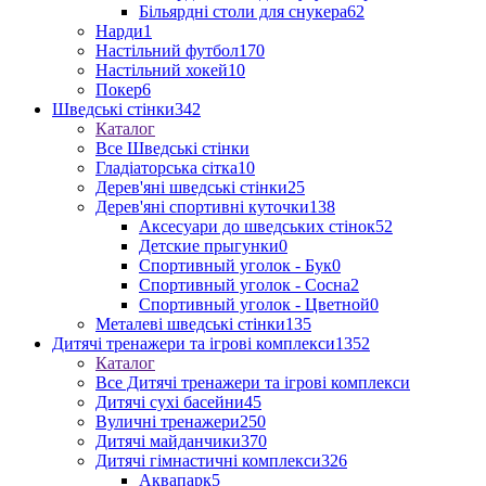
Більярдні столи для снукера
62
Нарди
1
Настільний футбол
170
Настільний хокей
10
Покер
6
Шведські стінки
342
Каталог
Все Шведські стінки
Гладіаторська сітка
10
Дерев'яні шведські стінки
25
Дерев'яні спортивні куточки
138
Аксесуари до шведських стінок
52
Детские прыгунки
0
Спортивный уголок - Бук
0
Спортивный уголок - Сосна
2
Спортивный уголок - Цветной
0
Металеві шведські стінки
135
Дитячі тренажери та ігрові комплекси
1352
Каталог
Все Дитячі тренажери та ігрові комплекси
Дитячі сухі басейни
45
Вуличні тренажери
250
Дитячі майданчики
370
Дитячі гімнастичні комплекси
326
Аквапарк
5