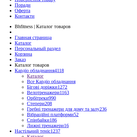
Поради
Оферта
Контакти
Bhfitness | Каталог товаров
Главная страница
Каталог
Персональный раздел
Корзина
Заказ
Каталог товаров
Кардіо обладнання
4118
Каталог
Все Кардіо обладнання
Бігові доріжки
1272
Велотренажери
1163
Орбітреки
990
Степери
208
Гребні тренажери для дому та залу
236
Вібраційні платформи
52
Спінбайки
186
Лижні тренажери
16
Настільний теніс
1237
Каталог