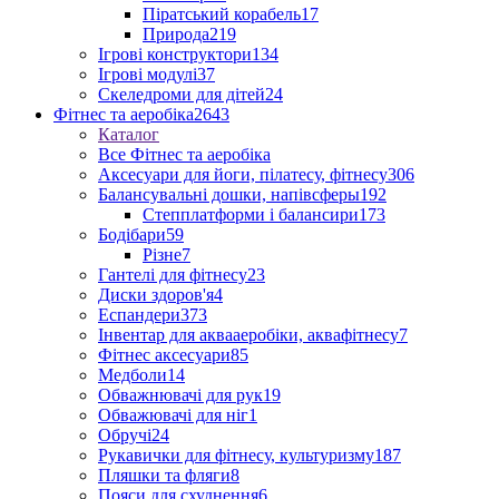
Піратський корабель
17
Природа
219
Ігрові конструктори
134
Ігрові модулі
37
Скеледроми для дітей
24
Фітнес та аеробіка
2643
Каталог
Все Фітнес та аеробіка
Аксесуари для йоги, пілатесу, фітнесу
306
Балансувальні дошки, напівсферы
192
Степплатформи і балансири
173
Бодібари
59
Різне
7
Гантелі для фітнесу
23
Диски здоров'я
4
Еспандери
373
Інвентар для аквааеробіки, аквафітнесу
7
Фітнес аксесуари
85
Медболи
14
Обважнювачі для рук
19
Обважювачі для ніг
1
Обручі
24
Рукавички для фітнесу, культуризму
187
Пляшки та фляги
8
Пояси для схуднення
6