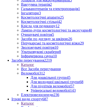
Апарати для мікродермабразії
5
Вакуумна терапія
2
Гальванотерапія та електропорація
1
Інгалятори
3
Косметологічні апарати
25
Косметологічні стільці
42
Крісла для педикюру
12
Лампи-лупи косметологічні та аксесуари
40
Очищувачі повітря
5
Засоби по догляду за шкірою
26
Перукарські та косметологічні візки
29
Зволожувачі повітря
10
Ультразвукові скрабери
8
Інфрачервона сауна
10
Засоби пересування
2219
Каталог
Все Засоби пересування
Веломобілі
312
Для дошкільної групи
45
Для молодшої шкільної групи
68
Для підлітків веломобілі
57
Універсальні веломобілі
143
Електровелосипеди
236
Ігрові види спорту
687
Каталог