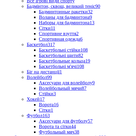
Все Ігрові види спорту
Бадмінтон, сквош, великий теніс
90
Бадминтонные ракетки
32
Воланы для бадминтона
9
Наборы для бадминтона
13
Сітки
11
Спортивне взуття
2
Спортивная одежда
6
Баскетбол
317
Баскетбольні стійки
108
Баскетбольні щити
82
Баскетбольные кольца
19
Баскетбольні м'ячі
108
Біг на дистанції
1
Волейбол
99
Аксесуари для волейболу
9
Волейбольный мячи
87
Стійки
3
Хокей
17
Ворота
16
Сітки
1
Футбол
163
Аксесуари для футболу
57
Ворота та сітки
44
Футбольный мяч
38