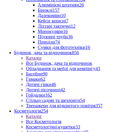
Алюмінієві штативи
26
Біноклі
157
Далекоміри
10
Кейси захисні
7
Ліхтарі тактичні
12
Монокуляри
16
Підзорні труби
36
Приціли
74
Сумки для фототехніки
16
Будинок, дача та відпочинок
856
Каталог
Все Будинок, дача та відпочинок
Обладнання та меблі для кемпінгу
43
Басейни
90
Гамаки
62
Дитячі гірки
46
Дитячі пісочниці
42
Гойдалки
162
Стільці садові та шезлонги
54
Тренажери для відкритого повітря
357
Косметологія
254
Каталог
Все Косметологія
Косметологічні кушетки
33