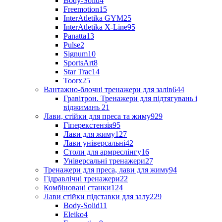
Body-Solid
4
Freemotion
15
InterAtletika GYM
25
InterAtletika X-Line
95
Panatta
13
Pulse
2
Signum
10
SportsArt
8
Star Trac
14
Toorx
25
Вантажно-блочні тренажери для залів
644
Гравітрон. Тренажери для підтягувань і
віджимань
21
Лави, стійки для преса та жиму
929
Гіперекстензія
95
Лави для жиму
127
Лави універсальні
42
Столи для армреслінгу
16
Універсальні тренажери
27
Тренажери для преса, лави для жиму
94
Гідравлічні тренажери
22
Комбіновані станки
124
Лави стійки підставки для залу
229
Body-Solid
11
Eleiko
4