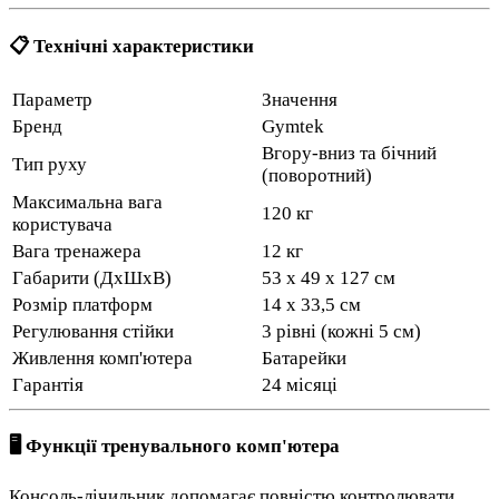
📋 Технічні характеристики
Параметр
Значення
Бренд
Gymtek
Вгору-вниз та бічний
Тип руху
(поворотний)
Максимальна вага
120 кг
користувача
Вага тренажера
12 кг
Габарити (ДхШхВ)
53 x 49 x 127 см
Розмір платформ
14 х 33,5 см
Регулювання стійки
3 рівні (кожні 5 см)
Живлення комп'ютера
Батарейки
Гарантія
24 місяці
🖥️ Функції тренувального комп'ютера
Консоль-лічильник допомагає повністю контролювати