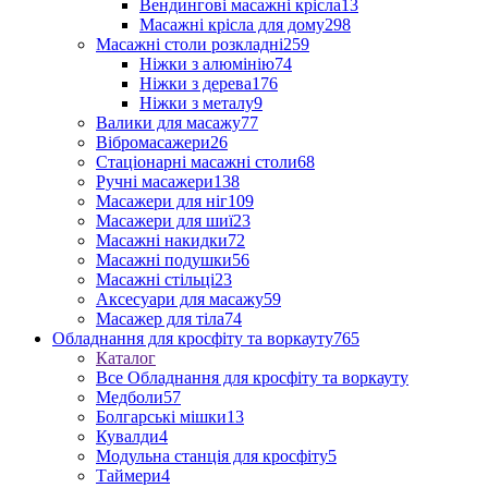
Вендингові масажні крісла
13
Масажні крісла для дому
298
Масажні столи розкладні
259
Ніжки з алюмінію
74
Ніжки з дерева
176
Ніжки з металу
9
Валики для масажу
77
Вібромасажери
26
Стаціонарні масажні столи
68
Ручні масажери
138
Масажери для ніг
109
Масажери для шиї
23
Масажні накидки
72
Масажні подушки
56
Масажні стільці
23
Аксесуари для масажу
59
Масажер для тіла
74
Обладнання для кросфіту та воркауту
765
Каталог
Все Обладнання для кросфіту та воркауту
Медболи
57
Болгарські мішки
13
Кувалди
4
Модульна станція для кросфіту
5
Таймери
4