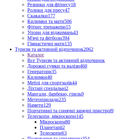
Резинки для фітнесу
18
Ролики для пресу
47
Скакалки
177
Килимки та мати
506
Фітнес тренажери
15
Упори для віджимань
43
М'ячі та фітболи
394
Гімнастичні мати
135
Туризм та активний відпочинок
2062
Каталог
Все Туризм та активний відпочинок
Дорожні сумки та валізи
460
Генератори
35
Килимки
40
Меблі для спортзалів
44
Ліхтарі спеціальні
2
Мангали, барбекю, гриль
9
Метеоприлади
235
Намети
129
Портативні та сонячні зарядні пристрої
9
Телескопи, мікроскопи
145
Мікроскопи
80
Планетарії
2
Телескопи
63
Полювання та стрілянина
354