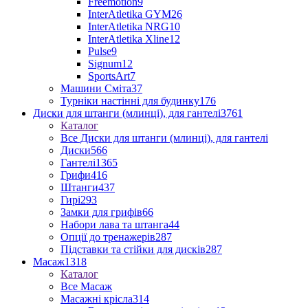
Freemotion
9
InterAtletika GYM
26
InterAtletika NRG
10
InterAtletika Xline
12
Pulse
9
Signum
12
SportsArt
7
Машини Сміта
37
Турніки настінні для будинку
176
Диски для штанги (млинці), для гантелі
3761
Каталог
Все Диски для штанги (млинці), для гантелі
Диски
566
Гантелі
1365
Грифи
416
Штанги
437
Гирі
293
Замки для грифів
66
Набори лава та штанга
44
Опції до тренажерів
287
Підставки та стійки для дисків
287
Масаж
1318
Каталог
Все Масаж
Масажні крісла
314