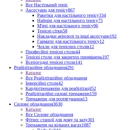
Все Настільний теніс
Аксесуари для тенісу
867
Ракетки для настільного тенісу
334
Набори для настільного тенісу
75
М'ячі для настільного тенісу
96
Тенісні сітки
58
Накладки аерозолі та інші аксесуари
192
Гармати для настільного тенісу
12
Чохли для тенісних столів
12
Професійні тенісні столи
44
Тенісні столи для закритих приміщень
197
Всепогодні тенісні столи
141
Реабілітаційне обладнання
291
Каталог
Все Реабілітаційне обладнання
Інверсійні столи
42
Кардіотренажери для реабілітації
52
Реабілітаційні силові тренажери
159
Тренажери для розтягування
13
Силове обладнання
3630
Каталог
Все Силове обладнання
Фітнес станції для дому та залу
301
Тренажери на вільних вагах
1087