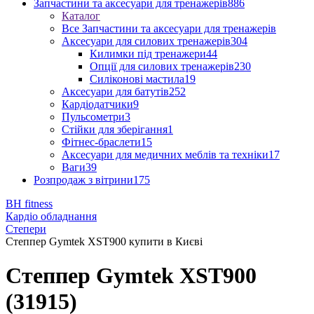
Запчастини та аксесуари для тренажерів
886
Каталог
Все Запчастини та аксесуари для тренажерів
Аксесуари для силових тренажерів
304
Килимки під тренажери
44
Опції для силових тренажерів
230
Силіконові мастила
19
Аксесуари для батутів
252
Кардіодатчики
9
Пульсометри
3
Стійки для зберігання
1
Фітнес-браслети
15
Аксесуари для медичних меблів та техніки
17
Ваги
39
Розпродаж з вітрини
175
BH fitness
Кардіо обладнання
Степери
Степпер Gymtek XST900 купити в Києві
Степпер Gymtek XST900
(31915)