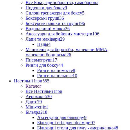
Все Бокс, єдиноборства, самоборона
Подушки для боксу
9
Силові тренажери для боксу
5
Боксерські груші
36
Боксерські мішки та груші
196
Водоналивні мішки
26
Аксесуари для бойових мистецтв
196
Лапи та маківари
29
Пады
4
Манекени для боротьби, манекени ММА,
манекени борцівські
26
Пневмогруші
17
Ринги для боксу
44
Ринги на помосте
8
Ринги напольные
10
Настільні Ігри
555
Каталог
Все Настільні Ігри
Аерохокей
30
Дартс
79
Міні-теніс
1
Більярд
218
Аксесуари для більярду
9
Більярдні стіл для піраміди
97
Більярдні столи для пулу - американка
48