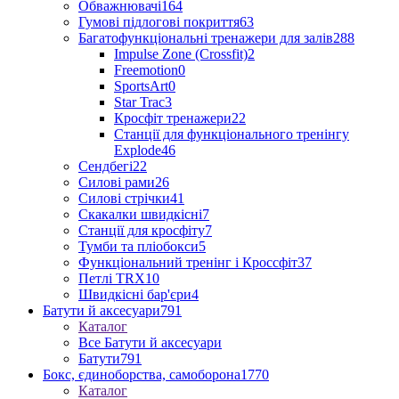
Обважнювачі
164
Гумові підлогові покриття
63
Багатофункціональні тренажери для залів
288
Impulse Zone (Crossfit)
2
Freemotion
0
SportsArt
0
Star Trac
3
Кросфіт тренажери
22
Станції для функціонального тренінгу
Explode
46
Сендбегі
22
Силові рами
26
Силові стрічки
41
Скакалки швидкісні
7
Станції для кросфіту
7
Тумби та пліобокси
5
Функціональний тренінг і Кроссфіт
37
Петлі TRX
10
Швидкісні бар'єри
4
Батути й аксесуари
791
Каталог
Все Батути й аксесуари
Батути
791
Бокс, єдиноборства, самоборона
1770
Каталог