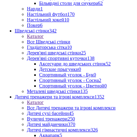
Більярдні столи для снукера
62
Нарди
1
Настільний футбол
170
Настільний хокей
10
Покер
6
Шведські стінки
342
Каталог
Все Шведські стінки
Гладіаторська сітка
10
Дерев'яні шведські стінки
25
Дерев'яні спортивні куточки
138
Аксесуари до шведських стінок
52
Детские прыгунки
0
Спортивный уголок - Бук
0
Спортивный уголок - Сосна
2
Спортивный уголок - Цветной
0
Металеві шведські стінки
135
Дитячі тренажери та ігрові комплекси
1352
Каталог
Все Дитячі тренажери та ігрові комплекси
Дитячі сухі басейни
45
Вуличні тренажери
250
Дитячі майданчики
370
Дитячі гімнастичні комплекси
326
Аквапарк
5