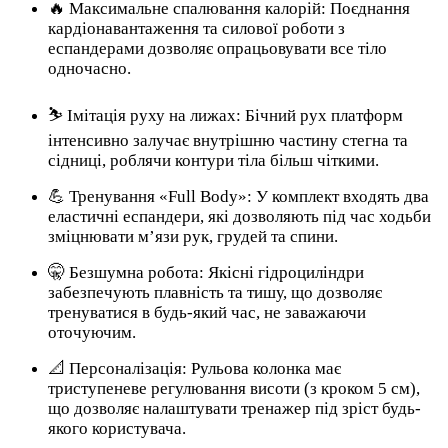
🔥 Максимальне спалювання калорій: Поєднання
кардіонавантаження та силової роботи з
еспандерами дозволяє опрацьовувати все тіло
одночасно.
⛷️ Імітація руху на лижах: Бічний рух платформ
інтенсивно залучає внутрішню частину стегна та
сідниці, роблячи контури тіла більш чіткими.
💪 Тренування «Full Body»: У комплект входять два
еластичні еспандери, які дозволяють під час ходьби
зміцнювати м’язи рук, грудей та спини.
🤫 Безшумна робота: Якісні гідроциліндри
забезпечують плавність та тишу, що дозволяє
тренуватися в будь-який час, не заважаючи
оточуючим.
📐 Персоналізація: Рульова колонка має
триступеневе регулювання висоти (з кроком 5 см),
що дозволяє налаштувати тренажер під зріст будь-
якого користувача.