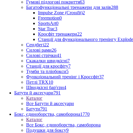
Гумові підлогові покриття
63
Багатофункціональні тренажери для залів
288
Impulse Zone (Crossfit)
2
Freemotion
0
SportsArt
0
Star Trac
3
Кросфіт тренажери
22
Станції для функціонального тренінгу Explod
Сендбегі
22
Силові рами
26
Силові стрічки
41
Скакалки швидкісні
7
Станції для кросфіту
7
Тумби та пліобокси
5
Функціональний тренінг і Кроссфіт
37
Петлі TRX
10
Швидкісні бар'єри
4
Батути й аксесуари
791
Каталог
Все Батути й аксесуари
Батути
791
Бокс, єдиноборства, самоборона
1770
Каталог
Все Бокс, єдиноборства, самоборона
Подушки для боксу
9