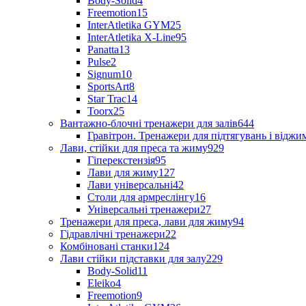
Body-Solid
4
Freemotion
15
InterAtletika GYM
25
InterAtletika X-Line
95
Panatta
13
Pulse
2
Signum
10
SportsArt
8
Star Trac
14
Toorx
25
Вантажно-блочні тренажери для залів
644
Гравітрон. Тренажери для підтягувань і відж
Лави, стійки для преса та жиму
929
Гіперекстензія
95
Лави для жиму
127
Лави універсальні
42
Столи для армреслінгу
16
Універсальні тренажери
27
Тренажери для преса, лави для жиму
94
Гідравлічні тренажери
22
Комбіновані станки
124
Лави стійки підставки для залу
229
Body-Solid
11
Eleiko
4
Freemotion
9