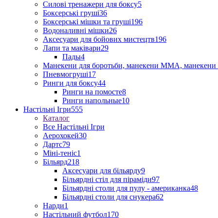
Силові тренажери для боксу
5
Боксерські груші
36
Боксерські мішки та груші
196
Водоналивні мішки
26
Аксесуари для бойових мистецтв
196
Лапи та маківари
29
Пады
4
Манекени для боротьби, манекени ММА, манекени 
Пневмогруші
17
Ринги для боксу
44
Ринги на помосте
8
Ринги напольные
10
Настільні Ігри
555
Каталог
Все Настільні Ігри
Аерохокей
30
Дартс
79
Міні-теніс
1
Більярд
218
Аксесуари для більярду
9
Більярдні стіл для піраміди
97
Більярдні столи для пулу - американка
48
Більярдні столи для снукера
62
Нарди
1
Настільний футбол
170