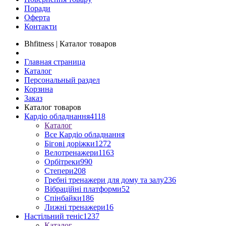
Поради
Оферта
Контакти
Bhfitness | Каталог товаров
Главная страница
Каталог
Персональный раздел
Корзина
Заказ
Каталог товаров
Кардіо обладнання
4118
Каталог
Все Кардіо обладнання
Бігові доріжки
1272
Велотренажери
1163
Орбітреки
990
Степери
208
Гребні тренажери для дому та залу
236
Вібраційні платформи
52
Спінбайки
186
Лижні тренажери
16
Настільний теніс
1237
Каталог