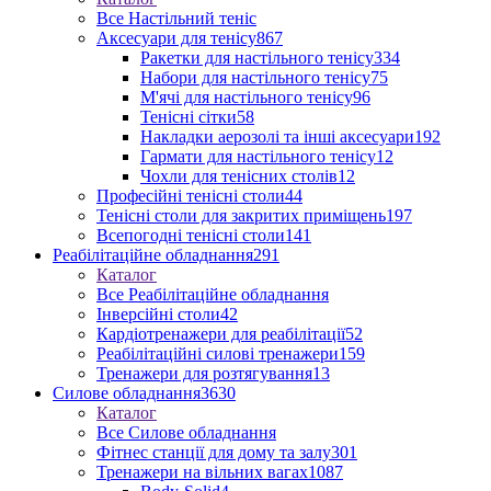
Все Настільний теніс
Аксесуари для тенісу
867
Ракетки для настільного тенісу
334
Набори для настільного тенісу
75
М'ячі для настільного тенісу
96
Тенісні сітки
58
Накладки аерозолі та інші аксесуари
192
Гармати для настільного тенісу
12
Чохли для тенісних столів
12
Професійні тенісні столи
44
Тенісні столи для закритих приміщень
197
Всепогодні тенісні столи
141
Реабілітаційне обладнання
291
Каталог
Все Реабілітаційне обладнання
Інверсійні столи
42
Кардіотренажери для реабілітації
52
Реабілітаційні силові тренажери
159
Тренажери для розтягування
13
Силове обладнання
3630
Каталог
Все Силове обладнання
Фітнес станції для дому та залу
301
Тренажери на вільних вагах
1087