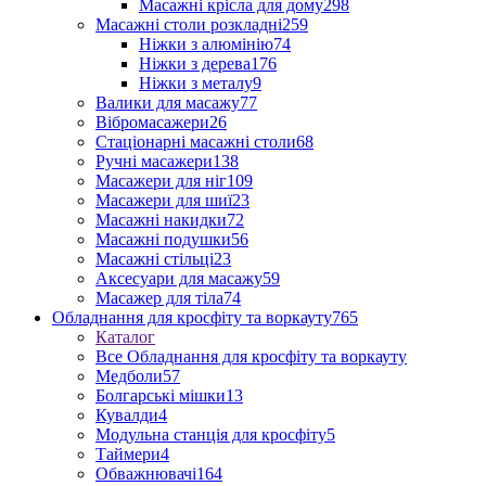
Масажні крісла для дому
298
Масажні столи розкладні
259
Ніжки з алюмінію
74
Ніжки з дерева
176
Ніжки з металу
9
Валики для масажу
77
Вібромасажери
26
Стаціонарні масажні столи
68
Ручні масажери
138
Масажери для ніг
109
Масажери для шиї
23
Масажні накидки
72
Масажні подушки
56
Масажні стільці
23
Аксесуари для масажу
59
Масажер для тіла
74
Обладнання для кросфіту та воркауту
765
Каталог
Все Обладнання для кросфіту та воркауту
Медболи
57
Болгарські мішки
13
Кувалди
4
Модульна станція для кросфіту
5
Таймери
4
Обважнювачі
164