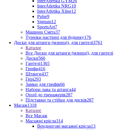
InterAtletika GYM
26
InterAtletika NRG
10
InterAtletika Xline
12
Pulse
9
Signum
12
SportsArt
7
Машини Сміта
37
Турніки настінні для будинку
176
Диски для штанги (млинці), для гантелі
3761
Каталог
Все Диски для штанги (млинці), для гантелі
Диски
566
Гантелі
1365
Грифи
416
Штанги
437
Гирі
293
Замки для грифів
66
Набори лава та штанга
44
Опції до тренажерів
287
Підставки та стійки для дисків
287
Масаж
1318
Каталог
Все Масаж
Масажні крісла
314
Вендингові масажні крісла
13