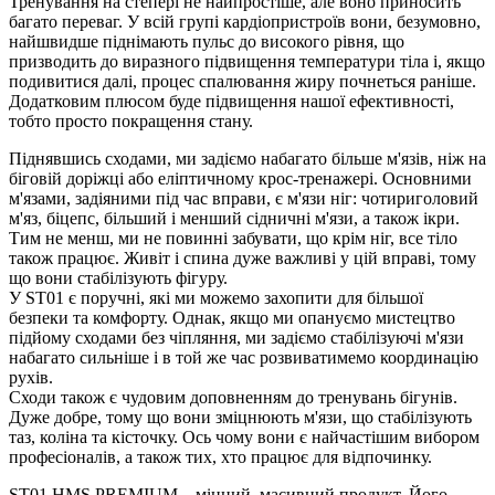
Тренування на степері не найпростіше, але воно приносить
багато переваг. У всій групі кардіопристроїв вони, безумовно,
найшвидше піднімають пульс до високого рівня, що
призводить до виразного підвищення температури тіла і, якщо
подивитися далі, процес спалювання жиру почнеться раніше.
Додатковим плюсом буде підвищення нашої ефективності,
тобто просто покращення стану.
Піднявшись сходами, ми задіємо набагато більше м'язів, ніж на
біговій доріжці або еліптичному крос-тренажері. Основними
м'язами, задіяними під час вправи, є м'язи ніг: чотириголовий
м'яз, біцепс, більший і менший сідничні м'язи, а також ікри.
Тим не менш, ми не повинні забувати, що крім ніг, все тіло
також працює. Живіт і спина дуже важливі у цій вправі, тому
що вони стабілізують фігуру.
У ST01 є поручні, які ми можемо захопити для більшої
безпеки та комфорту. Однак, якщо ми опануємо мистецтво
підйому сходами без чіпляння, ми задіємо стабілізуючі м'язи
набагато сильніше і в той же час розвиватимемо координацію
рухів.
Сходи також є чудовим доповненням до тренувань бігунів.
Дуже добре, тому що вони зміцнюють м'язи, що стабілізують
таз, коліна та кісточку. Ось чому вони є найчастішим вибором
професіоналів, а також тих, хто працює для відпочинку.
ST01 HMS PREMIUM – міцний, масивний продукт. Його