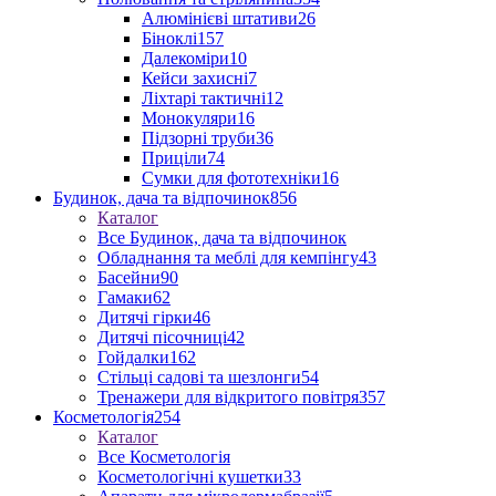
Алюмінієві штативи
26
Біноклі
157
Далекоміри
10
Кейси захисні
7
Ліхтарі тактичні
12
Монокуляри
16
Підзорні труби
36
Приціли
74
Сумки для фототехніки
16
Будинок, дача та відпочинок
856
Каталог
Все Будинок, дача та відпочинок
Обладнання та меблі для кемпінгу
43
Басейни
90
Гамаки
62
Дитячі гірки
46
Дитячі пісочниці
42
Гойдалки
162
Стільці садові та шезлонги
54
Тренажери для відкритого повітря
357
Косметологія
254
Каталог
Все Косметологія
Косметологічні кушетки
33