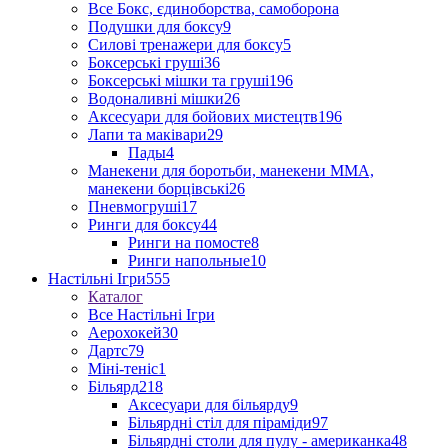
Все Бокс, єдиноборства, самоборона
Подушки для боксу
9
Силові тренажери для боксу
5
Боксерські груші
36
Боксерські мішки та груші
196
Водоналивні мішки
26
Аксесуари для бойових мистецтв
196
Лапи та маківари
29
Пады
4
Манекени для боротьби, манекени ММА,
манекени борцівські
26
Пневмогруші
17
Ринги для боксу
44
Ринги на помосте
8
Ринги напольные
10
Настільні Ігри
555
Каталог
Все Настільні Ігри
Аерохокей
30
Дартс
79
Міні-теніс
1
Більярд
218
Аксесуари для більярду
9
Більярдні стіл для піраміди
97
Більярдні столи для пулу - американка
48