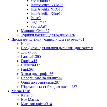
Freemotion
9
InterAtletika GYM
26
InterAtletika NRG
10
InterAtletika Xline
12
Pulse
9
Signum
12
SportsArt
7
Машини Сміта
37
Турніки настінні для будинку
176
Диски для штанги (млинці), для гантелі
3761
Каталог
Все Диски для штанги (млинці), для гантелі
Диски
566
Гантелі
1365
Грифи
416
Штанги
437
Гирі
293
Замки для грифів
66
Набори лава та штанга
44
Опції до тренажерів
287
Підставки та стійки для дисків
287
Масаж
1318
Каталог
Все Масаж
Масажні крісла
314