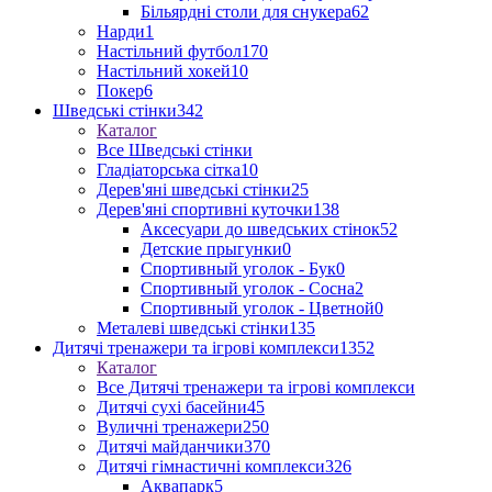
Більярдні столи для снукера
62
Нарди
1
Настільний футбол
170
Настільний хокей
10
Покер
6
Шведські стінки
342
Каталог
Все Шведські стінки
Гладіаторська сітка
10
Дерев'яні шведські стінки
25
Дерев'яні спортивні куточки
138
Аксесуари до шведських стінок
52
Детские прыгунки
0
Спортивный уголок - Бук
0
Спортивный уголок - Сосна
2
Спортивный уголок - Цветной
0
Металеві шведські стінки
135
Дитячі тренажери та ігрові комплекси
1352
Каталог
Все Дитячі тренажери та ігрові комплекси
Дитячі сухі басейни
45
Вуличні тренажери
250
Дитячі майданчики
370
Дитячі гімнастичні комплекси
326
Аквапарк
5