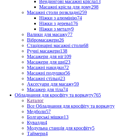
Вендингові масажні крісла
13
Масажні крісла для дому
298
Масажні столи розкладні
259
Ніжки з алюмінію
74
Ніжки з дерева
176
Ніжки з металу
9
Валики для масажу
77
Вібромасажери
26
Стаціонарні масажні столи
68
Ручні масажери
138
Масажери для ніг
109
Масажери для шиї
23
Масажні накидки
72
Масажні подушки
56
Масажні стільці
23
Аксесуари для масажу
59
Масажер для тіла
74
Обладнання для кросфіту та воркауту
765
Каталог
Все Обладнання для кросфіту та воркауту
Медболи
57
Болгарські мішки
13
Кувалди
4
Модульна станція для кросфіту
5
Таймери
4