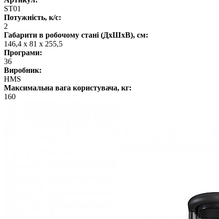
ST01
Потужність, к/с:
2
Габарити в робочому стані (ДхШхВ), см:
146,4 х 81 х 255,5
Програми:
36
Виробник:
HMS
Максимальна вага користувача, кг:
160