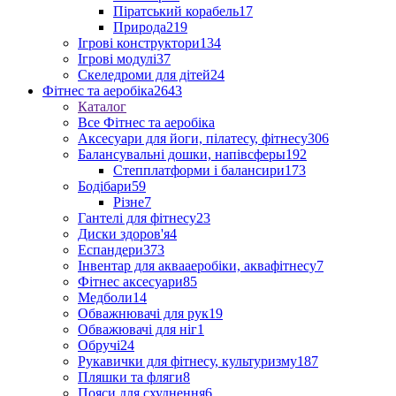
Піратський корабель
17
Природа
219
Ігрові конструктори
134
Ігрові модулі
37
Скеледроми для дітей
24
Фітнес та аеробіка
2643
Каталог
Все Фітнес та аеробіка
Аксесуари для йоги, пілатесу, фітнесу
306
Балансувальні дошки, напівсферы
192
Степплатформи і балансири
173
Бодібари
59
Різне
7
Гантелі для фітнесу
23
Диски здоров'я
4
Еспандери
373
Інвентар для аквааеробіки, аквафітнесу
7
Фітнес аксесуари
85
Медболи
14
Обважнювачі для рук
19
Обважювачі для ніг
1
Обручі
24
Рукавички для фітнесу, культуризму
187
Пляшки та фляги
8
Пояси для схуднення
6