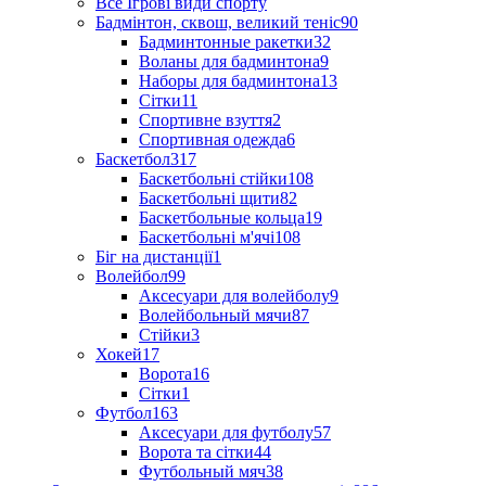
Все Ігрові види спорту
Бадмінтон, сквош, великий теніс
90
Бадминтонные ракетки
32
Воланы для бадминтона
9
Наборы для бадминтона
13
Сітки
11
Спортивне взуття
2
Спортивная одежда
6
Баскетбол
317
Баскетбольні стійки
108
Баскетбольні щити
82
Баскетбольные кольца
19
Баскетбольні м'ячі
108
Біг на дистанції
1
Волейбол
99
Аксесуари для волейболу
9
Волейбольный мячи
87
Стійки
3
Хокей
17
Ворота
16
Сітки
1
Футбол
163
Аксесуари для футболу
57
Ворота та сітки
44
Футбольный мяч
38