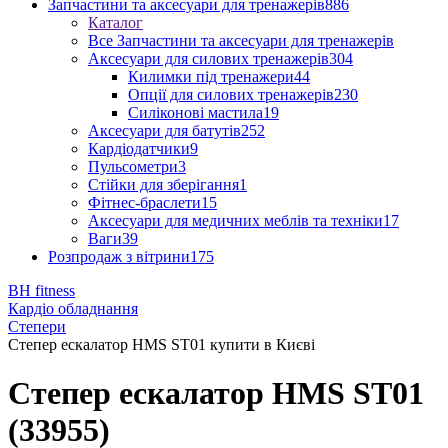
Запчастини та аксесуари для тренажерів
886
Каталог
Все Запчастини та аксесуари для тренажерів
Аксесуари для силових тренажерів
304
Килимки під тренажери
44
Опції для силових тренажерів
230
Силіконові мастила
19
Аксесуари для батутів
252
Кардіодатчики
9
Пульсометри
3
Стійки для зберігання
1
Фітнес-браслети
15
Аксесуари для медичних меблів та техніки
17
Ваги
39
Розпродаж з вітрини
175
BH fitness
Кардіо обладнання
Степери
Степер ескалатор HMS ST01 купити в Києві
Степер ескалатор HMS ST01
(33955)