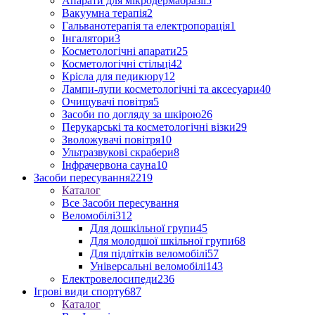
Апарати для мікродермабразії
5
Вакуумна терапія
2
Гальванотерапія та електропорація
1
Інгалятори
3
Косметологічні апарати
25
Косметологічні стільці
42
Крісла для педикюру
12
Лампи-лупи косметологічні та аксесуари
40
Очищувачі повітря
5
Засоби по догляду за шкірою
26
Перукарські та косметологічні візки
29
Зволожувачі повітря
10
Ультразвукові скрабери
8
Інфрачервона сауна
10
Засоби пересування
2219
Каталог
Все Засоби пересування
Веломобілі
312
Для дошкільної групи
45
Для молодшої шкільної групи
68
Для підлітків веломобілі
57
Універсальні веломобілі
143
Електровелосипеди
236
Ігрові види спорту
687
Каталог