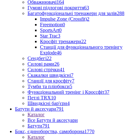
Обважнювачі
164
Гумові підлогові покриття
63
Багатофункціональні тренажери для залів
288
Impulse Zone (Crossfit)
2
Freemotion
0
SportsArt
0
Star Trac
3
Кросфіт тренажери
22
Станції для функціонального тренінгу
Explode
46
Сендбегі
22
Силові рами
26
Силові стрічки
41
Скакалки швидкісні
7
Станції для кросфіту
7
Тумби та пліобокси
5
Функціональний тренінг і Кроссфіт
37
Петлі TRX
10
Швидкісні бар'єри
4
Батути й аксесуари
791
Каталог
Все Батути й аксесуари
Батути
791
Бокс, єдиноборства, самоборона
1770
Каталог