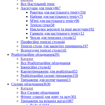
Все Настільний теніс
Аксесуари для тенісу
867
Ракетки для настільного тенісу
334
Набори для настільного тенісу
75
М'ячі для настільного тенісу
96
Тенісні сітки
58
Накладки аерозолі та інші аксесуари
192
Гармати для настільного тенісу
12
Чохли для тенісних столів
12
Професійні тенісні столи
44
Тенісні столи для закритих приміщень
197
Всепогодні тенісні столи
141
Реабілітаційне обладнання
291
Каталог
Все Реабілітаційне обладнання
Інверсійні столи
42
Кардіотренажери для реабілітації
52
Реабілітаційні силові тренажери
159
Тренажери для розтягування
13
Силове обладнання
3630
Каталог
Все Силове обладнання
Фітнес станції для дому та залу
301
Тренажери на вільних вагах
1087