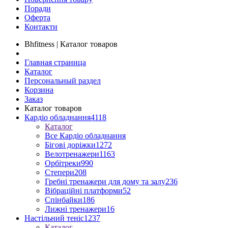
Поради
Оферта
Контакти
Bhfitness | Каталог товаров
Главная страница
Каталог
Персональный раздел
Корзина
Заказ
Каталог товаров
Кардіо обладнання
4118
Каталог
Все Кардіо обладнання
Бігові доріжки
1272
Велотренажери
1163
Орбітреки
990
Степери
208
Гребні тренажери для дому та залу
236
Вібраційні платформи
52
Спінбайки
186
Лижні тренажери
16
Настільний теніс
1237
Каталог