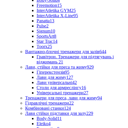
Body-Solid
4
Freemotion
15
InterAtletika GYM
25
InterAtletika X-Line
95
Panatta
13
Pulse
2
Signum
10
SportsArt
8
Star Trac
14
Toorx
25
Вантажно-блочні тренажери для залів
644
Гравітрон. Тренажери для підтягувань і
віджимань
21
Лави, стійки для преса та жиму
929
Гіперекстензія
95
Лави для жиму
127
Лави універсальні
42
Столи для армреслінгу
16
Універсальні тренажери
27
Тренажери для преса, лави для жиму
94
Гідравлічні тренажери
22
Комбіновані станки
124
Лави стійки підставки для залу
229
Body-Solid
11
Eleiko
4