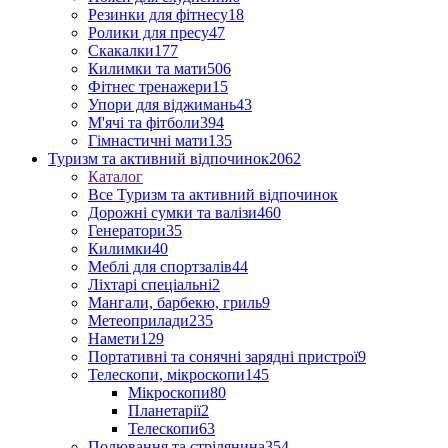
Резинки для фітнесу
18
Ролики для пресу
47
Скакалки
177
Килимки та мати
506
Фітнес тренажери
15
Упори для віджимань
43
М'ячі та фітболи
394
Гімнастичні мати
135
Туризм та активний відпочинок
2062
Каталог
Все Туризм та активний відпочинок
Дорожні сумки та валізи
460
Генератори
35
Килимки
40
Меблі для спортзалів
44
Ліхтарі спеціальні
2
Мангали, барбекю, гриль
9
Метеоприлади
235
Намети
129
Портативні та сонячні зарядні пристрої
9
Телескопи, мікроскопи
145
Мікроскопи
80
Планетарії
2
Телескопи
63
Полювання та стрілянина
354