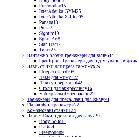
Body-Solid
4
Freemotion
15
InterAtletika GYM
25
InterAtletika X-Line
95
Panatta
13
Pulse
2
Signum
10
SportsArt
8
Star Trac
14
Toorx
25
Вантажно-блочні тренажери для залів
644
Гравітрон. Тренажери для підтягувань і відж
Лави, стійки для преса та жиму
929
Гіперекстензія
95
Лави для жиму
127
Лави універсальні
42
Столи для армреслінгу
16
Універсальні тренажери
27
Тренажери для преса, лави для жиму
94
Гідравлічні тренажери
22
Комбіновані станки
124
Лави стійки підставки для залу
229
Body-Solid
11
Eleiko
4
Freemotion
9