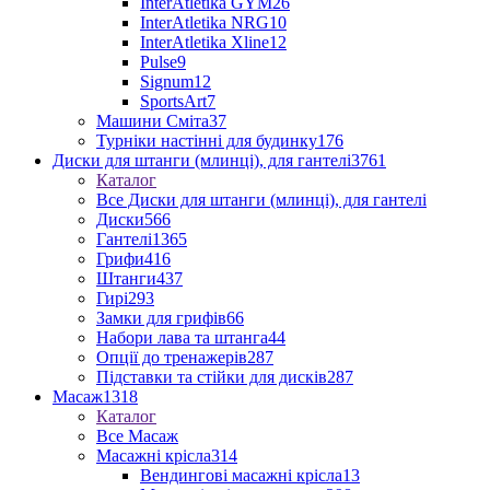
InterAtletika GYM
26
InterAtletika NRG
10
InterAtletika Xline
12
Pulse
9
Signum
12
SportsArt
7
Машини Сміта
37
Турніки настінні для будинку
176
Диски для штанги (млинці), для гантелі
3761
Каталог
Все Диски для штанги (млинці), для гантелі
Диски
566
Гантелі
1365
Грифи
416
Штанги
437
Гирі
293
Замки для грифів
66
Набори лава та штанга
44
Опції до тренажерів
287
Підставки та стійки для дисків
287
Масаж
1318
Каталог
Все Масаж
Масажні крісла
314
Вендингові масажні крісла
13