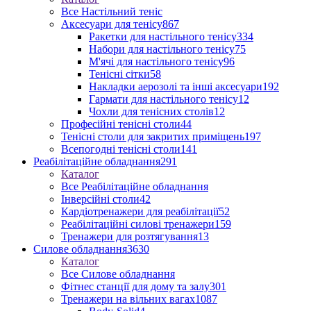
Все Настільний теніс
Аксесуари для тенісу
867
Ракетки для настільного тенісу
334
Набори для настільного тенісу
75
М'ячі для настільного тенісу
96
Тенісні сітки
58
Накладки аерозолі та інші аксесуари
192
Гармати для настільного тенісу
12
Чохли для тенісних столів
12
Професійні тенісні столи
44
Тенісні столи для закритих приміщень
197
Всепогодні тенісні столи
141
Реабілітаційне обладнання
291
Каталог
Все Реабілітаційне обладнання
Інверсійні столи
42
Кардіотренажери для реабілітації
52
Реабілітаційні силові тренажери
159
Тренажери для розтягування
13
Силове обладнання
3630
Каталог
Все Силове обладнання
Фітнес станції для дому та залу
301
Тренажери на вільних вагах
1087