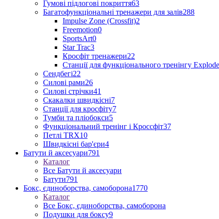
Гумові підлогові покриття
63
Багатофункціональні тренажери для залів
288
Impulse Zone (Crossfit)
2
Freemotion
0
SportsArt
0
Star Trac
3
Кросфіт тренажери
22
Станції для функціонального тренінгу Explod
Сендбегі
22
Силові рами
26
Силові стрічки
41
Скакалки швидкісні
7
Станції для кросфіту
7
Тумби та пліобокси
5
Функціональний тренінг і Кроссфіт
37
Петлі TRX
10
Швидкісні бар'єри
4
Батути й аксесуари
791
Каталог
Все Батути й аксесуари
Батути
791
Бокс, єдиноборства, самоборона
1770
Каталог
Все Бокс, єдиноборства, самоборона
Подушки для боксу
9