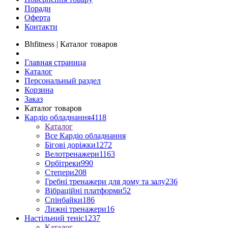
Поради
Оферта
Контакти
Bhfitness | Каталог товаров
Главная страница
Каталог
Персональный раздел
Корзина
Заказ
Каталог товаров
Кардіо обладнання
4118
Каталог
Все Кардіо обладнання
Бігові доріжки
1272
Велотренажери
1163
Орбітреки
990
Степери
208
Гребні тренажери для дому та залу
236
Вібраційні платформи
52
Спінбайки
186
Лижні тренажери
16
Настільний теніс
1237
Каталог