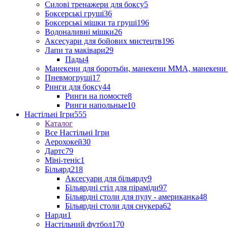
Силові тренажери для боксу
5
Боксерські груші
36
Боксерські мішки та груші
196
Водоналивні мішки
26
Аксесуари для бойових мистецтв
196
Лапи та маківари
29
Пады
4
Манекени для боротьби, манекени ММА, манекени 
Пневмогруші
17
Ринги для боксу
44
Ринги на помосте
8
Ринги напольные
10
Настільні Ігри
555
Каталог
Все Настільні Ігри
Аерохокей
30
Дартс
79
Міні-теніс
1
Більярд
218
Аксесуари для більярду
9
Більярдні стіл для піраміди
97
Більярдні столи для пулу - американка
48
Більярдні столи для снукера
62
Нарди
1
Настільний футбол
170