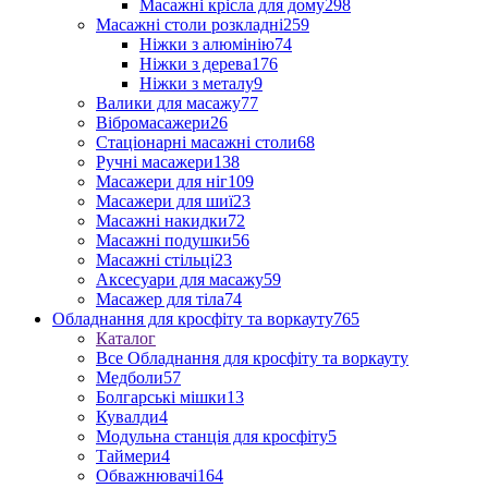
Масажні крісла для дому
298
Масажні столи розкладні
259
Ніжки з алюмінію
74
Ніжки з дерева
176
Ніжки з металу
9
Валики для масажу
77
Вібромасажери
26
Стаціонарні масажні столи
68
Ручні масажери
138
Масажери для ніг
109
Масажери для шиї
23
Масажні накидки
72
Масажні подушки
56
Масажні стільці
23
Аксесуари для масажу
59
Масажер для тіла
74
Обладнання для кросфіту та воркауту
765
Каталог
Все Обладнання для кросфіту та воркауту
Медболи
57
Болгарські мішки
13
Кувалди
4
Модульна станція для кросфіту
5
Таймери
4
Обважнювачі
164