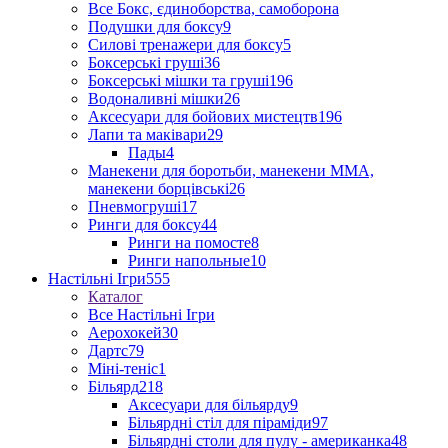
Все Бокс, єдиноборства, самоборона
Подушки для боксу
9
Силові тренажери для боксу
5
Боксерські груші
36
Боксерські мішки та груші
196
Водоналивні мішки
26
Аксесуари для бойових мистецтв
196
Лапи та маківари
29
Пады
4
Манекени для боротьби, манекени ММА,
манекени борцівські
26
Пневмогруші
17
Ринги для боксу
44
Ринги на помосте
8
Ринги напольные
10
Настільні Ігри
555
Каталог
Все Настільні Ігри
Аерохокей
30
Дартс
79
Міні-теніс
1
Більярд
218
Аксесуари для більярду
9
Більярдні стіл для піраміди
97
Більярдні столи для пулу - американка
48