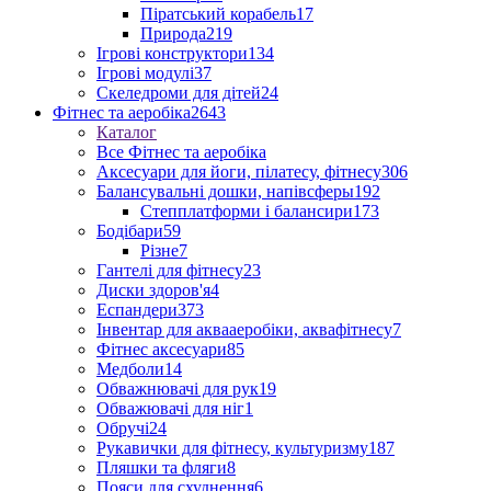
Піратський корабель
17
Природа
219
Ігрові конструктори
134
Ігрові модулі
37
Скеледроми для дітей
24
Фітнес та аеробіка
2643
Каталог
Все Фітнес та аеробіка
Аксесуари для йоги, пілатесу, фітнесу
306
Балансувальні дошки, напівсферы
192
Степплатформи і балансири
173
Бодібари
59
Різне
7
Гантелі для фітнесу
23
Диски здоров'я
4
Еспандери
373
Інвентар для аквааеробіки, аквафітнесу
7
Фітнес аксесуари
85
Медболи
14
Обважнювачі для рук
19
Обважювачі для ніг
1
Обручі
24
Рукавички для фітнесу, культуризму
187
Пляшки та фляги
8
Пояси для схуднення
6