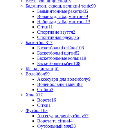
Все Ігрові види спорту
Бадмінтон, сквош, великий теніс
90
Бадминтонные ракетки
32
Воланы для бадминтона
9
Наборы для бадминтона
13
Сітки
11
Спортивне взуття
2
Спортивная одежда
6
Баскетбол
317
Баскетбольні стійки
108
Баскетбольні щити
82
Баскетбольные кольца
19
Баскетбольні м'ячі
108
Біг на дистанції
1
Волейбол
99
Аксесуари для волейболу
9
Волейбольный мячи
87
Стійки
3
Хокей
17
Ворота
16
Сітки
1
Футбол
163
Аксесуари для футболу
57
Ворота та сітки
44
Футбольный мяч
38