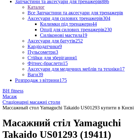
Запчастини та аксесуари для тренажерів
886
Каталог
Все Запчастини та аксесуари для тренажерів
Аксесуари для силових тренажерів
304
Килимки під тренажери
44
Опції для силових тренажерів
230
Силіконові мастила
19
Аксесуари для батутів
252
Кардіодатчики
9
Пульсометри
3
Стійки для зберігання
1
Фітнес-браслети
15
Аксесуари для медичних меблів та техніки
17
Ваги
39
Розпродаж з вітрини
175
BH fitness
Масаж
Стаціонарні масажні столи
Массажный стол Yamaguchi Takaido US01293 купити в Києві
Масажний стіл Yamaguchi
Takaido US01293 (19411)