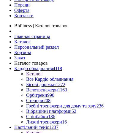
Поради
Оферта
Контакти
Bhfitness | Каталог товаров
Главная страница
Каталог
Персональный раздел
Корзина
Заказ
Каталог товаров
Кардіо обладнання
4118
Каталог
Все Кардіо обладнання
Бігові доріжки
1272
Велотренажери
1163
Орбітреки
990
Степери
208
Гребні тренажери для дому та залу
236
Вібраційні платформи
52
Спінбайки
186
Лижні тренажери
16
Настільний теніс
1237
Каталог