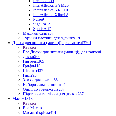
Freemotion
9
InterAtletika GYM
26
InterAtletika NRG
10
InterAtletika Xline
12
Pulse
9
Signum
12
SportsArt
7
Машини Сміта
37
Турніки настінні для будинку
176
Диски для штанги (млинці), для гантелі
3761
Каталог
Все Диски для штанги (млинці), для гантелі
Диски
566
Гантелі
1365
Грифи
416
Штанги
437
Гирі
293
Замки для грифів
66
Набори лава та штанга
44
Опції до тренажерів
287
Підставки та стійки для дисків
287
Масаж
1318
Каталог
Все Масаж
Масажні крісла
314