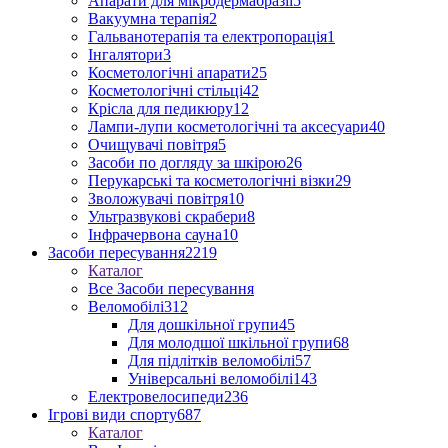
Апарати для мікродермабразії
5
Вакуумна терапія
2
Гальванотерапія та електропорація
1
Інгалятори
3
Косметологічні апарати
25
Косметологічні стільці
42
Крісла для педикюру
12
Лампи-лупи косметологічні та аксесуари
40
Очищувачі повітря
5
Засоби по догляду за шкірою
26
Перукарські та косметологічні візки
29
Зволожувачі повітря
10
Ультразвукові скрабери
8
Інфрачервона сауна
10
Засоби пересування
2219
Каталог
Все Засоби пересування
Веломобілі
312
Для дошкільної групи
45
Для молодшої шкільної групи
68
Для підлітків веломобілі
57
Універсальні веломобілі
143
Електровелосипеди
236
Ігрові види спорту
687
Каталог