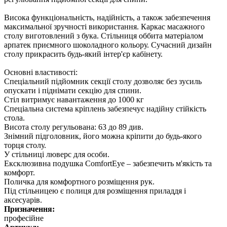
Висока функціональність, надійність, а також забезпечення
максимальної зручності використання. Каркас масажного
столу виготовлений з бука. Стільниця оббита матеріалом
арпатек приємного шоколадного кольору. Сучасний дизайн
столу прикрасить будь-який інтер'єр кабінету.
Основні властивості:
Спеціальний підйомник секції столу дозволяє без зусиль
опускати і піднімати секцію для спини.
Стіл витримує навантаження до 1000 кг
Спеціальна система кріплень забезпечує надійну стійкість
стола.
Висота столу регульована: 63 до 89 див.
Знімний підголовник, його можна кріпити до будь-якого
торця столу.
У стільниці люверс для особи.
Ексклюзивна подушка ComfortEye – забезпечить м'якість та
комфорт.
Поличка для комфортного розміщення рук.
Під стільницею є полиця для розміщення приладдя і
аксесуарів.
Призначення:
професійне