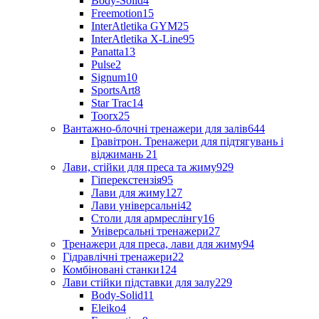
Body-Solid
4
Freemotion
15
InterAtletika GYM
25
InterAtletika X-Line
95
Panatta
13
Pulse
2
Signum
10
SportsArt
8
Star Trac
14
Toorx
25
Вантажно-блочні тренажери для залів
644
Гравітрон. Тренажери для підтягувань і
віджимань
21
Лави, стійки для преса та жиму
929
Гіперекстензія
95
Лави для жиму
127
Лави універсальні
42
Столи для армреслінгу
16
Універсальні тренажери
27
Тренажери для преса, лави для жиму
94
Гідравлічні тренажери
22
Комбіновані станки
124
Лави стійки підставки для залу
229
Body-Solid
11
Eleiko
4