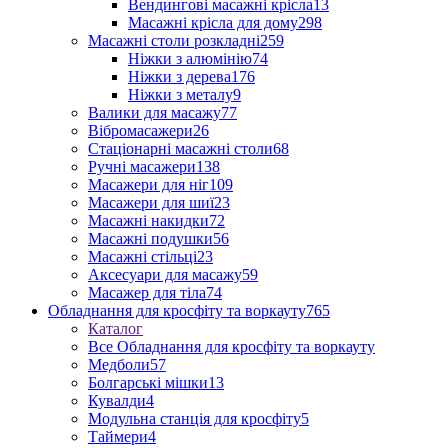
Вендингові масажні крісла
13
Масажні крісла для дому
298
Масажні столи розкладні
259
Ніжки з алюмінію
74
Ніжки з дерева
176
Ніжки з металу
9
Валики для масажу
77
Вібромасажери
26
Стаціонарні масажні столи
68
Ручні масажери
138
Масажери для ніг
109
Масажери для шиї
23
Масажні накидки
72
Масажні подушки
56
Масажні стільці
23
Аксесуари для масажу
59
Масажер для тіла
74
Обладнання для кросфіту та воркауту
765
Каталог
Все Обладнання для кросфіту та воркауту
Медболи
57
Болгарські мішки
13
Кувалди
4
Модульна станція для кросфіту
5
Таймери
4