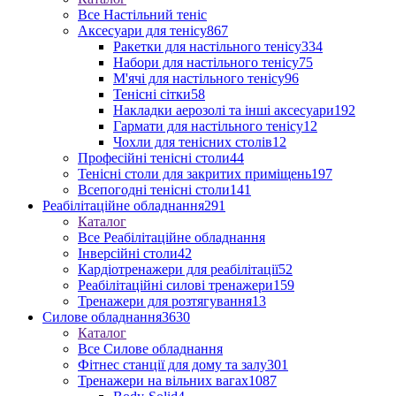
Все Настільний теніс
Аксесуари для тенісу
867
Ракетки для настільного тенісу
334
Набори для настільного тенісу
75
М'ячі для настільного тенісу
96
Тенісні сітки
58
Накладки аерозолі та інші аксесуари
192
Гармати для настільного тенісу
12
Чохли для тенісних столів
12
Професійні тенісні столи
44
Тенісні столи для закритих приміщень
197
Всепогодні тенісні столи
141
Реабілітаційне обладнання
291
Каталог
Все Реабілітаційне обладнання
Інверсійні столи
42
Кардіотренажери для реабілітації
52
Реабілітаційні силові тренажери
159
Тренажери для розтягування
13
Силове обладнання
3630
Каталог
Все Силове обладнання
Фітнес станції для дому та залу
301
Тренажери на вільних вагах
1087