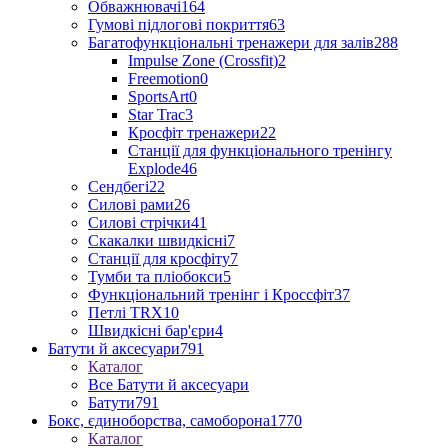
Обважнювачі
164
Гумові підлогові покриття
63
Багатофункціональні тренажери для залів
288
Impulse Zone (Crossfit)
2
Freemotion
0
SportsArt
0
Star Trac
3
Кросфіт тренажери
22
Станції для функціонального тренінгу
Explode
46
Сендбегі
22
Силові рами
26
Силові стрічки
41
Скакалки швидкісні
7
Станції для кросфіту
7
Тумби та пліобокси
5
Функціональний тренінг і Кроссфіт
37
Петлі TRX
10
Швидкісні бар'єри
4
Батути й аксесуари
791
Каталог
Все Батути й аксесуари
Батути
791
Бокс, єдиноборства, самоборона
1770
Каталог