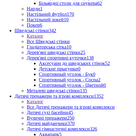
Більярдні столи для снукера
62
Нарди
1
Настільний футбол
170
Настільний хокей
10
Покер
6
Шведські стінки
342
Каталог
Все Шведські стінки
Гладіаторська сітка
10
Дерев'яні шведські стінки
25
Дерев'яні спортивні куточки
138
Аксесуари до шведських стінок
52
Детские прыгунки
0
Спортивный уголок - Бук
0
Спортивный уголок - Сосна
2
Спортивный уголок - Цветной
0
Металеві шведські стінки
135
Дитячі тренажери та ігрові комплекси
1352
Каталог
Все Дитячі тренажери та ігрові комплекси
Дитячі сухі басейни
45
Вуличні тренажери
250
Дитячі майданчики
370
Дитячі гімнастичні комплекси
326
Аквапарк
5