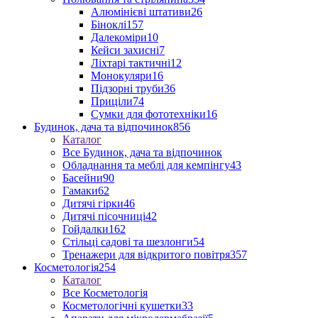
Алюмінієві штативи
26
Біноклі
157
Далекоміри
10
Кейси захисні
7
Ліхтарі тактичні
12
Монокуляри
16
Підзорні труби
36
Приціли
74
Сумки для фототехніки
16
Будинок, дача та відпочинок
856
Каталог
Все Будинок, дача та відпочинок
Обладнання та меблі для кемпінгу
43
Басейни
90
Гамаки
62
Дитячі гірки
46
Дитячі пісочниці
42
Гойдалки
162
Стільці садові та шезлонги
54
Тренажери для відкритого повітря
357
Косметологія
254
Каталог
Все Косметологія
Косметологічні кушетки
33