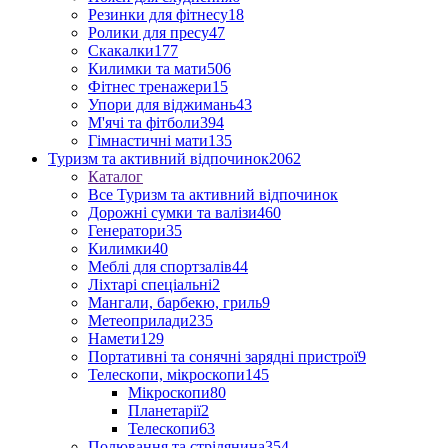
Резинки для фітнесу
18
Ролики для пресу
47
Скакалки
177
Килимки та мати
506
Фітнес тренажери
15
Упори для віджимань
43
М'ячі та фітболи
394
Гімнастичні мати
135
Туризм та активний відпочинок
2062
Каталог
Все Туризм та активний відпочинок
Дорожні сумки та валізи
460
Генератори
35
Килимки
40
Меблі для спортзалів
44
Ліхтарі спеціальні
2
Мангали, барбекю, гриль
9
Метеоприлади
235
Намети
129
Портативні та сонячні зарядні пристрої
9
Телескопи, мікроскопи
145
Мікроскопи
80
Планетарії
2
Телескопи
63
Полювання та стрілянина
354