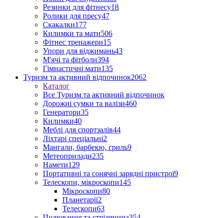
Резинки для фітнесу
18
Ролики для пресу
47
Скакалки
177
Килимки та мати
506
Фітнес тренажери
15
Упори для віджимань
43
М'ячі та фітболи
394
Гімнастичні мати
135
Туризм та активний відпочинок
2062
Каталог
Все Туризм та активний відпочинок
Дорожні сумки та валізи
460
Генератори
35
Килимки
40
Меблі для спортзалів
44
Ліхтарі спеціальні
2
Мангали, барбекю, гриль
9
Метеоприлади
235
Намети
129
Портативні та сонячні зарядні пристрої
9
Телескопи, мікроскопи
145
Мікроскопи
80
Планетарії
2
Телескопи
63
Полювання та стрілянина
354