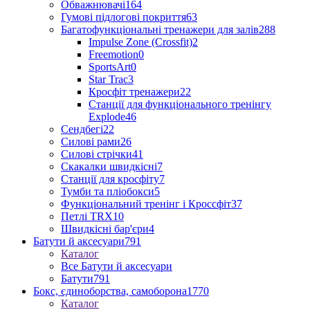
Обважнювачі
164
Гумові підлогові покриття
63
Багатофункціональні тренажери для залів
288
Impulse Zone (Crossfit)
2
Freemotion
0
SportsArt
0
Star Trac
3
Кросфіт тренажери
22
Станції для функціонального тренінгу
Explode
46
Сендбегі
22
Силові рами
26
Силові стрічки
41
Скакалки швидкісні
7
Станції для кросфіту
7
Тумби та пліобокси
5
Функціональний тренінг і Кроссфіт
37
Петлі TRX
10
Швидкісні бар'єри
4
Батути й аксесуари
791
Каталог
Все Батути й аксесуари
Батути
791
Бокс, єдиноборства, самоборона
1770
Каталог