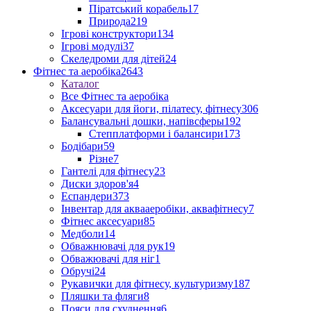
Піратський корабель
17
Природа
219
Ігрові конструктори
134
Ігрові модулі
37
Скеледроми для дітей
24
Фітнес та аеробіка
2643
Каталог
Все Фітнес та аеробіка
Аксесуари для йоги, пілатесу, фітнесу
306
Балансувальні дошки, напівсферы
192
Степплатформи і балансири
173
Бодібари
59
Різне
7
Гантелі для фітнесу
23
Диски здоров'я
4
Еспандери
373
Інвентар для аквааеробіки, аквафітнесу
7
Фітнес аксесуари
85
Медболи
14
Обважнювачі для рук
19
Обважювачі для ніг
1
Обручі
24
Рукавички для фітнесу, культуризму
187
Пляшки та фляги
8
Пояси для схуднення
6