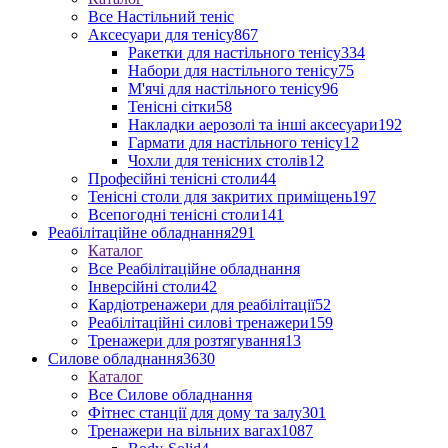
Все Настільний теніс
Аксесуари для тенісу
867
Ракетки для настільного тенісу
334
Набори для настільного тенісу
75
М'ячі для настільного тенісу
96
Тенісні сітки
58
Накладки аерозолі та інші аксесуари
192
Гармати для настільного тенісу
12
Чохли для тенісних столів
12
Професійні тенісні столи
44
Тенісні столи для закритих приміщень
197
Всепогодні тенісні столи
141
Реабілітаційне обладнання
291
Каталог
Все Реабілітаційне обладнання
Інверсійні столи
42
Кардіотренажери для реабілітації
52
Реабілітаційні силові тренажери
159
Тренажери для розтягування
13
Силове обладнання
3630
Каталог
Все Силове обладнання
Фітнес станції для дому та залу
301
Тренажери на вільних вагах
1087