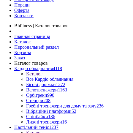
Поради
Оферта
Контакти
Bhfitness | Каталог товаров
Главная страница
Каталог
Персональный раздел
Корзина
Заказ
Каталог товаров
Кардіо обладнання
4118
Каталог
Все Кардіо обладнання
Бігові доріжки
1272
Велотренажери
1163
Орбітреки
990
Степери
208
Гребні тренажери для дому та залу
236
Вібраційні платформи
52
Спінбайки
186
Лижні тренажери
16
Настільний теніс
1237
Каталог