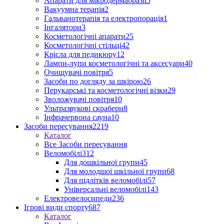
Апарати для мікродермабразії
5
Вакуумна терапія
2
Гальванотерапія та електропорація
1
Інгалятори
3
Косметологічні апарати
25
Косметологічні стільці
42
Крісла для педикюру
12
Лампи-лупи косметологічні та аксесуари
40
Очищувачі повітря
5
Засоби по догляду за шкірою
26
Перукарські та косметологічні візки
29
Зволожувачі повітря
10
Ультразвукові скрабери
8
Інфрачервона сауна
10
Засоби пересування
2219
Каталог
Все Засоби пересування
Веломобілі
312
Для дошкільної групи
45
Для молодшої шкільної групи
68
Для підлітків веломобілі
57
Універсальні веломобілі
143
Електровелосипеди
236
Ігрові види спорту
687
Каталог