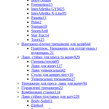
Body-Solid
4
Freemotion
15
InterAtletika GYM
25
InterAtletika X-Line
95
Panatta
13
Pulse
2
Signum
10
SportsArt
8
Star Trac
14
Toorx
25
Вантажно-блочні тренажери для залів
644
Гравітрон. Тренажери для підтягувань і
віджимань
21
Лави, стійки для преса та жиму
929
Гіперекстензія
95
Лави для жиму
127
Лави універсальні
42
Столи для армреслінгу
16
Універсальні тренажери
27
Тренажери для преса, лави для жиму
94
Гідравлічні тренажери
22
Комбіновані станки
124
Лави стійки підставки для залу
229
Body-Solid
11
Eleiko
4