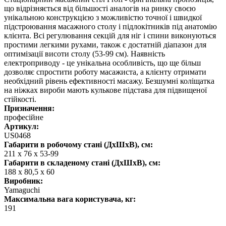
що відрізняється від більшості аналогів на ринку своєю
унікальною конструкцією з можливістю точної і швидкої
підстроювання масажного столу і підлокітників під анатомію
клієнта. Всі регулювання секцій для ніг і спини виконуються
простими легкими рухами, також є достатній діапазон для
оптимізації висоти столу (53-99 см). Наявність
електроприводу - це унікальна особливість, що ще більш
дозволяє спростити роботу масажиста, а клієнту отримати
необхідний рівень ефективності масажу. Безшумні коліщатка
на ніжках вироби мають кулькове підстава для підвищеної
стійкості.
Призначення:
професійне
Артикул:
US0468
Габарити в робочому стані (ДхШхВ), см:
211 х 76 х 53-99
Габарити в складеному стані (ДхШхВ), см:
188 х 80,5 х 60
Виробник:
Yamaguchi
Максимальна вага користувача, кг:
191