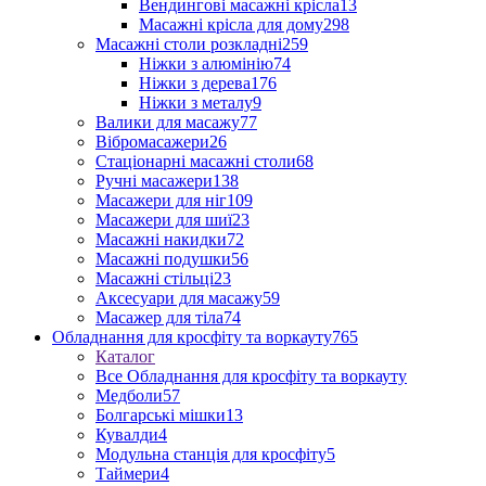
Вендингові масажні крісла
13
Масажні крісла для дому
298
Масажні столи розкладні
259
Ніжки з алюмінію
74
Ніжки з дерева
176
Ніжки з металу
9
Валики для масажу
77
Вібромасажери
26
Стаціонарні масажні столи
68
Ручні масажери
138
Масажери для ніг
109
Масажери для шиї
23
Масажні накидки
72
Масажні подушки
56
Масажні стільці
23
Аксесуари для масажу
59
Масажер для тіла
74
Обладнання для кросфіту та воркауту
765
Каталог
Все Обладнання для кросфіту та воркауту
Медболи
57
Болгарські мішки
13
Кувалди
4
Модульна станція для кросфіту
5
Таймери
4