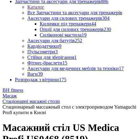
Запчастини та аксесуари для тренажерів
886
Каталог
Все Запчастини та аксесуари для тренажерів
Аксесуари для силових тренажерів
304
Килимки під тренажери
44
Опції для силових тренажерів
230
Силіконові мастила
19
Аксесуари для батутів
252
Кардіодатчики
9
Пульсометри
3
Стійки для зберігання
1
Фітнес-браслети
15
Аксесуари для медичних меблів та техніки
17
Ваги
39
Розпродаж з вітрини
175
BH fitness
Масаж
Стаціонарні масажні столи
Стационарный массажный стол с электроприводом Yamaguchi
Profi купити в Києві
Масажний стіл US Medica