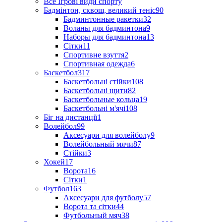
Все Ігрові види спорту
Бадмінтон, сквош, великий теніс
90
Бадминтонные ракетки
32
Воланы для бадминтона
9
Наборы для бадминтона
13
Сітки
11
Спортивне взуття
2
Спортивная одежда
6
Баскетбол
317
Баскетбольні стійки
108
Баскетбольні щити
82
Баскетбольные кольца
19
Баскетбольні м'ячі
108
Біг на дистанції
1
Волейбол
99
Аксесуари для волейболу
9
Волейбольный мячи
87
Стійки
3
Хокей
17
Ворота
16
Сітки
1
Футбол
163
Аксесуари для футболу
57
Ворота та сітки
44
Футбольный мяч
38