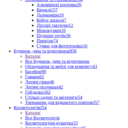
Алюмінієві штативи
26
Біноклі
157
Далекоміри
10
Кейси захисні
7
Ліхтарі тактичні
12
Монокуляри
16
Підзорні труби
36
Приціли
74
Сумки для фототехніки
16
Будинок, дача та відпочинок
856
Каталог
Все Будинок, дача та відпочинок
Обладнання та меблі для кемпінгу
43
Басейни
90
Гамаки
62
Дитячі гірки
46
Дитячі пісочниці
42
Гойдалки
162
Стільці садові та шезлонги
54
Тренажери для відкритого повітря
357
Косметологія
254
Каталог
Все Косметологія
Косметологічні кушетки
33