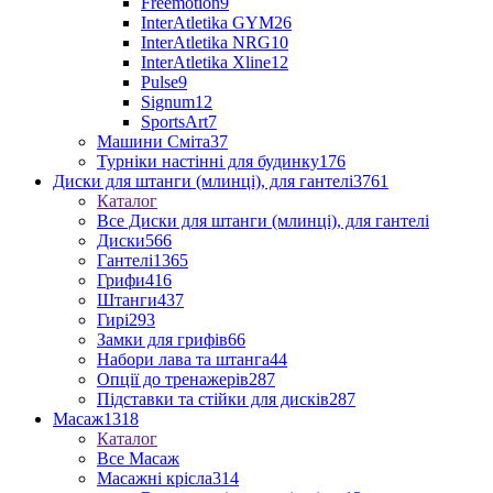
Freemotion
9
InterAtletika GYM
26
InterAtletika NRG
10
InterAtletika Xline
12
Pulse
9
Signum
12
SportsArt
7
Машини Сміта
37
Турніки настінні для будинку
176
Диски для штанги (млинці), для гантелі
3761
Каталог
Все Диски для штанги (млинці), для гантелі
Диски
566
Гантелі
1365
Грифи
416
Штанги
437
Гирі
293
Замки для грифів
66
Набори лава та штанга
44
Опції до тренажерів
287
Підставки та стійки для дисків
287
Масаж
1318
Каталог
Все Масаж
Масажні крісла
314