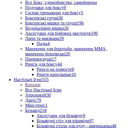
Все Бокс, єдиноборства, самоборона
Подушки для боксу
9
Силові тренажери для боксу
5
Боксерські груші
36
Боксерські мішки та груші
196
Водоналивні мішки
26
Аксесуари для бойових мистецтв
196
Лапи та маківари
29
Пады
4
Манекени для боротьби, манекени ММА,
манекени борцівські
26
Пневмогруші
17
Ринги для боксу
44
Ринги на помосте
8
Ринги напольные
10
Настільні Ігри
555
Каталог
Все Настільні Ігри
Аерохокей
30
Дартс
79
Міні-теніс
1
Більярд
218
Аксесуари для більярду
9
Більярдні стіл для піраміди
97
Більярдні столи для пулу - американка
48