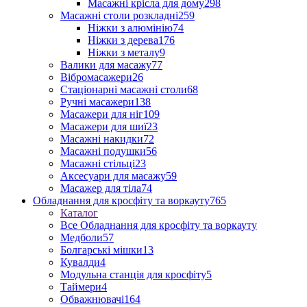
Масажні крісла для дому
298
Масажні столи розкладні
259
Ніжки з алюмінію
74
Ніжки з дерева
176
Ніжки з металу
9
Валики для масажу
77
Вібромасажери
26
Стаціонарні масажні столи
68
Ручні масажери
138
Масажери для ніг
109
Масажери для шиї
23
Масажні накидки
72
Масажні подушки
56
Масажні стільці
23
Аксесуари для масажу
59
Масажер для тіла
74
Обладнання для кросфіту та воркауту
765
Каталог
Все Обладнання для кросфіту та воркауту
Медболи
57
Болгарські мішки
13
Кувалди
4
Модульна станція для кросфіту
5
Таймери
4
Обважнювачі
164