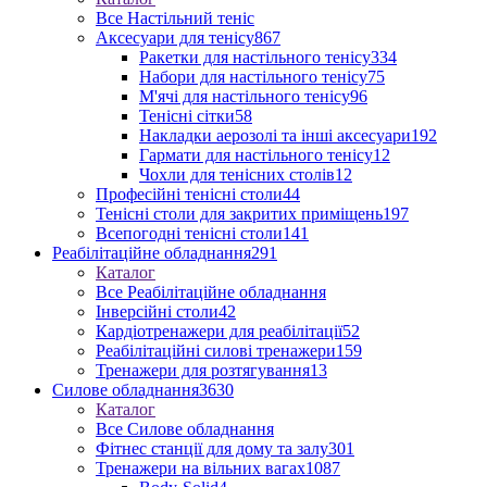
Все Настільний теніс
Аксесуари для тенісу
867
Ракетки для настільного тенісу
334
Набори для настільного тенісу
75
М'ячі для настільного тенісу
96
Тенісні сітки
58
Накладки аерозолі та інші аксесуари
192
Гармати для настільного тенісу
12
Чохли для тенісних столів
12
Професійні тенісні столи
44
Тенісні столи для закритих приміщень
197
Всепогодні тенісні столи
141
Реабілітаційне обладнання
291
Каталог
Все Реабілітаційне обладнання
Інверсійні столи
42
Кардіотренажери для реабілітації
52
Реабілітаційні силові тренажери
159
Тренажери для розтягування
13
Силове обладнання
3630
Каталог
Все Силове обладнання
Фітнес станції для дому та залу
301
Тренажери на вільних вагах
1087