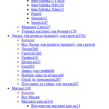
InterAtletika GYM
26
InterAtletika NRG
10
InterAtletika Xline
12
Pulse
9
Signum
12
SportsArt
7
Машини Сміта
37
Турніки настінні для будинку
176
Диски для штанги (млинці), для гантелі
3761
Каталог
Все Диски для штанги (млинці), для гантелі
Диски
566
Гантелі
1365
Грифи
416
Штанги
437
Гирі
293
Замки для грифів
66
Набори лава та штанга
44
Опції до тренажерів
287
Підставки та стійки для дисків
287
Масаж
1318
Каталог
Все Масаж
Масажні крісла
314
Вендингові масажні крісла
13