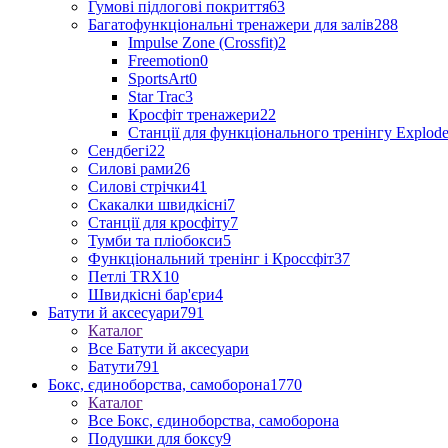
Гумові підлогові покриття
63
Багатофункціональні тренажери для залів
288
Impulse Zone (Crossfit)
2
Freemotion
0
SportsArt
0
Star Trac
3
Кросфіт тренажери
22
Станції для функціонального тренінгу Explod
Сендбегі
22
Силові рами
26
Силові стрічки
41
Скакалки швидкісні
7
Станції для кросфіту
7
Тумби та пліобокси
5
Функціональний тренінг і Кроссфіт
37
Петлі TRX
10
Швидкісні бар'єри
4
Батути й аксесуари
791
Каталог
Все Батути й аксесуари
Батути
791
Бокс, єдиноборства, самоборона
1770
Каталог
Все Бокс, єдиноборства, самоборона
Подушки для боксу
9