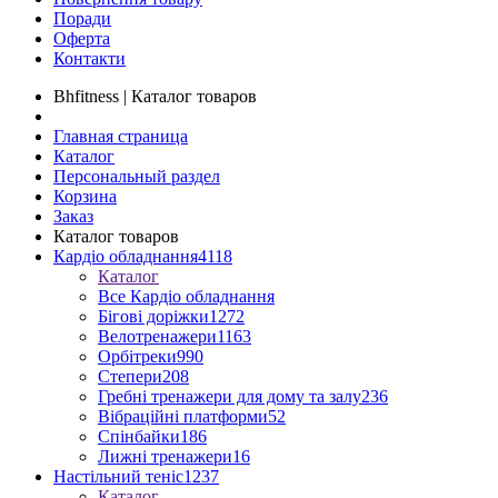
Поради
Оферта
Контакти
Bhfitness | Каталог товаров
Главная страница
Каталог
Персональный раздел
Корзина
Заказ
Каталог товаров
Кардіо обладнання
4118
Каталог
Все Кардіо обладнання
Бігові доріжки
1272
Велотренажери
1163
Орбітреки
990
Степери
208
Гребні тренажери для дому та залу
236
Вібраційні платформи
52
Спінбайки
186
Лижні тренажери
16
Настільний теніс
1237
Каталог