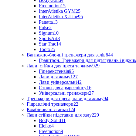
Body-Solid
4
Freemotion
15
InterAtletika GYM
25
InterAtletika X-Line
95
Panatta
13
Pulse
2
Signum
10
SportsArt
8
Star Trac
14
Toorx
25
Вантажно-блочні тренажери для залів
644
Гравітрон. Тренажери для підтягувань і відж
Лави, стійки для преса та жиму
929
Гіперекстензія
95
Лави для жиму
127
Лави універсальні
42
Столи для армреслінгу
16
Універсальні тренажери
27
Тренажери для преса, лави для жиму
94
Гідравлічні тренажери
22
Комбіновані станки
124
Лави стійки підставки для залу
229
Body-Solid
11
Eleiko
4
Freemotion
9