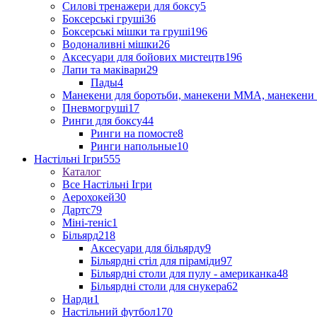
Силові тренажери для боксу
5
Боксерські груші
36
Боксерські мішки та груші
196
Водоналивні мішки
26
Аксесуари для бойових мистецтв
196
Лапи та маківари
29
Пады
4
Манекени для боротьби, манекени ММА, манекени 
Пневмогруші
17
Ринги для боксу
44
Ринги на помосте
8
Ринги напольные
10
Настільні Ігри
555
Каталог
Все Настільні Ігри
Аерохокей
30
Дартс
79
Міні-теніс
1
Більярд
218
Аксесуари для більярду
9
Більярдні стіл для піраміди
97
Більярдні столи для пулу - американка
48
Більярдні столи для снукера
62
Нарди
1
Настільний футбол
170