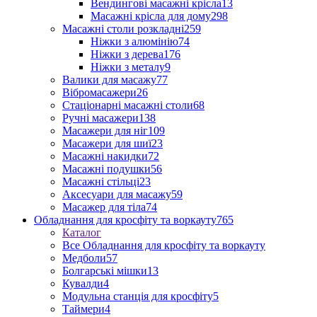
Вендингові масажні крісла
13
Масажні крісла для дому
298
Масажні столи розкладні
259
Ніжки з алюмінію
74
Ніжки з дерева
176
Ніжки з металу
9
Валики для масажу
77
Вібромасажери
26
Стаціонарні масажні столи
68
Ручні масажери
138
Масажери для ніг
109
Масажери для шиї
23
Масажні накидки
72
Масажні подушки
56
Масажні стільці
23
Аксесуари для масажу
59
Масажер для тіла
74
Обладнання для кросфіту та воркауту
765
Каталог
Все Обладнання для кросфіту та воркауту
Медболи
57
Болгарські мішки
13
Кувалди
4
Модульна станція для кросфіту
5
Таймери
4