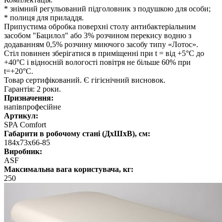
* знімний регульований підголовник з подушкою для особи;
* полиця для приладдя.
Припустима обробка поверхні столу антибактеріальним
засобом "Бацилол" або 3% розчином перекису водню з
додаванням 0,5% розчину миючого засобу типу «Лотос».
Стіл повинен зберігатися в приміщенні при t = від +5°С до
+40°С і відносній вологості повітря не більше 60% при
t=+20°С.
Товар сертифікований. Є гігієнічний висновок.
Гарантія: 2 роки.
Призначення:
напівпрофесійне
Артикул:
SPA Comfort
Габарити в робочому стані (ДхШхВ), см:
184x73x66-85
Виробник:
ASF
Максимальна вага користувача, кг:
250