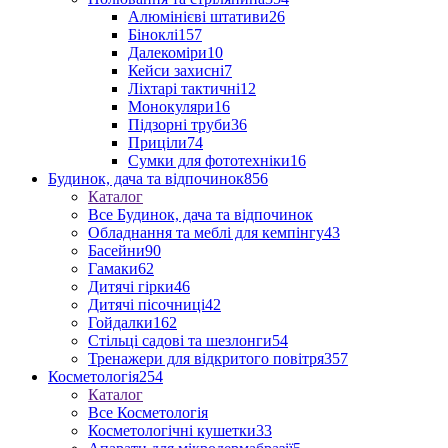
Алюмінієві штативи
26
Біноклі
157
Далекоміри
10
Кейси захисні
7
Ліхтарі тактичні
12
Монокуляри
16
Підзорні труби
36
Приціли
74
Сумки для фототехніки
16
Будинок, дача та відпочинок
856
Каталог
Все Будинок, дача та відпочинок
Обладнання та меблі для кемпінгу
43
Басейни
90
Гамаки
62
Дитячі гірки
46
Дитячі пісочниці
42
Гойдалки
162
Стільці садові та шезлонги
54
Тренажери для відкритого повітря
357
Косметологія
254
Каталог
Все Косметологія
Косметологічні кушетки
33