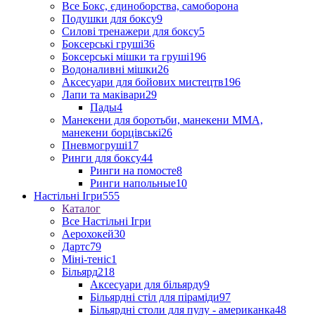
Все Бокс, єдиноборства, самоборона
Подушки для боксу
9
Силові тренажери для боксу
5
Боксерські груші
36
Боксерські мішки та груші
196
Водоналивні мішки
26
Аксесуари для бойових мистецтв
196
Лапи та маківари
29
Пады
4
Манекени для боротьби, манекени ММА,
манекени борцівські
26
Пневмогруші
17
Ринги для боксу
44
Ринги на помосте
8
Ринги напольные
10
Настільні Ігри
555
Каталог
Все Настільні Ігри
Аерохокей
30
Дартс
79
Міні-теніс
1
Більярд
218
Аксесуари для більярду
9
Більярдні стіл для піраміди
97
Більярдні столи для пулу - американка
48