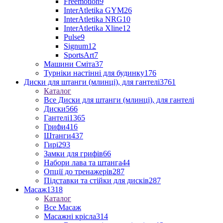
Freemotion
9
InterAtletika GYM
26
InterAtletika NRG
10
InterAtletika Xline
12
Pulse
9
Signum
12
SportsArt
7
Машини Сміта
37
Турніки настінні для будинку
176
Диски для штанги (млинці), для гантелі
3761
Каталог
Все Диски для штанги (млинці), для гантелі
Диски
566
Гантелі
1365
Грифи
416
Штанги
437
Гирі
293
Замки для грифів
66
Набори лава та штанга
44
Опції до тренажерів
287
Підставки та стійки для дисків
287
Масаж
1318
Каталог
Все Масаж
Масажні крісла
314