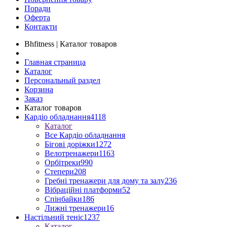
Поради
Оферта
Контакти
Bhfitness | Каталог товаров
Главная страница
Каталог
Персональный раздел
Корзина
Заказ
Каталог товаров
Кардіо обладнання
4118
Каталог
Все Кардіо обладнання
Бігові доріжки
1272
Велотренажери
1163
Орбітреки
990
Степери
208
Гребні тренажери для дому та залу
236
Вібраційні платформи
52
Спінбайки
186
Лижні тренажери
16
Настільний теніс
1237
Каталог