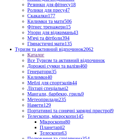
Резинки для фітнесу
18
Ролики для пресу
47
Скакалки
177
Килимки та мати
506
Фітнес тренажери
15
Упори для віджимань
43
М'ячі та фітболи
394
Гімнастичні мати
135
Туризм та активний відпочинок
2062
Каталог
Все Туризм та активний відпочинок
Дорожні сумки та валізи
460
Генератори
35
Килимки
40
Меблі для спортзалів
44
Ліхтарі спеціальні
2
Мангали, барбекю, гриль
9
Метеоприлади
235
Намети
129
Портативні та сонячні зарядні пристрої
9
Телескопи, мікроскопи
145
Мікроскопи
80
Планетарії
2
Телескопи
63
Полювання та стрілянина
354