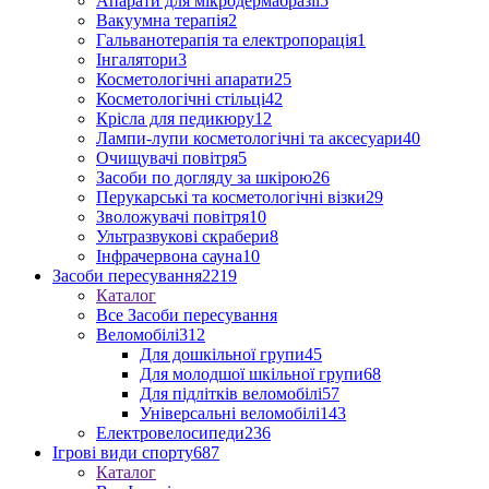
Апарати для мікродермабразії
5
Вакуумна терапія
2
Гальванотерапія та електропорація
1
Інгалятори
3
Косметологічні апарати
25
Косметологічні стільці
42
Крісла для педикюру
12
Лампи-лупи косметологічні та аксесуари
40
Очищувачі повітря
5
Засоби по догляду за шкірою
26
Перукарські та косметологічні візки
29
Зволожувачі повітря
10
Ультразвукові скрабери
8
Інфрачервона сауна
10
Засоби пересування
2219
Каталог
Все Засоби пересування
Веломобілі
312
Для дошкільної групи
45
Для молодшої шкільної групи
68
Для підлітків веломобілі
57
Універсальні веломобілі
143
Електровелосипеди
236
Ігрові види спорту
687
Каталог