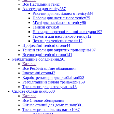
Все Настільний теніс
Аксесуари для тенісу
867
Ракетки для настільного тенісу
334
Набори для настільного тенісу
75
М'ячі для настільного тенісу
96
Тенісні сітки
58
Накладки аерозолі та інші аксесуари
192
Гармати для настільного тенісу
12
Чохли для тенісних столів
12
Професійні тенісні столи
44
Тенісні столи для закритих приміщень
197
Всепогодні тенісні столи
141
Реабілітаційне обладнання
291
Каталог
Все Реабілітаційне обладнання
Інверсійні столи
42
Кардіотренажери для реабілітації
52
Реабілітаційні силові тренажери
159
Тренажери для розтягування
13
Силове обладнання
3630
Каталог
Все Силове обладнання
Фітнес станції для дому та залу
301
Тренажери на вільних вагах
1087