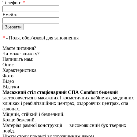
Телефон:
*
Емейл:
*
- Поля, обов'язкові для заповнення
Маєте питання?
Чи може знижку?
Напишіть нам:
Опис
Характеристика
Фото
Відео
Відгуки
Масажний стіл стаціонарний СПА Comfort бежевий
застосовується в масажних і косметичних кабінетах, медичних
клініках і реабілітаційних центрах, оздоровчих центрах, спа-
салонах.
Міцний, стійкий і безпечний.
Колір: бежевий.
Матеріал рамної конструкції — високоякісний бук твердих
порід.
Ніжки столу покриті водорозчинним лаком.