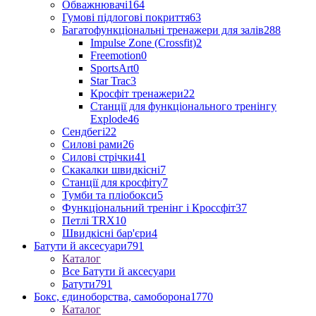
Обважнювачі
164
Гумові підлогові покриття
63
Багатофункціональні тренажери для залів
288
Impulse Zone (Crossfit)
2
Freemotion
0
SportsArt
0
Star Trac
3
Кросфіт тренажери
22
Станції для функціонального тренінгу
Explode
46
Сендбегі
22
Силові рами
26
Силові стрічки
41
Скакалки швидкісні
7
Станції для кросфіту
7
Тумби та пліобокси
5
Функціональний тренінг і Кроссфіт
37
Петлі TRX
10
Швидкісні бар'єри
4
Батути й аксесуари
791
Каталог
Все Батути й аксесуари
Батути
791
Бокс, єдиноборства, самоборона
1770
Каталог