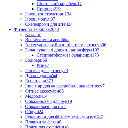
Піратський корабель
17
Природа
219
Ігрові конструктори
134
Ігрові модулі
37
Скеледроми для дітей
24
Фітнес та аеробіка
2643
Каталог
Все Фітнес та аеробіка
Аксесуари для йоги, пілатесу, фітнесу
306
Балансувальні дошки, напівсферы
192
Степплатформи і балансири
173
Бодібари
59
Різне
7
Гантелі для фітнесу
23
Диски здоров'я
4
Еспандери
373
Інвентар для аквааеробіки, аквафітнесу
7
Фітнес аксесуари
85
Медболи
14
Обважнювачі для рук
19
Обважювачі для ніг
1
Обручі
24
Рукавички для фітнесу, культуризму
187
Пляшки та фляги
8
Пояси для схуднення
6