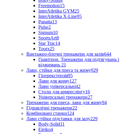
Body-Solid
4
Freemotion
15
InterAtletika GYM
25
InterAtletika X-Line
95
Panatta
13
Pulse
2
Signum
10
SportsArt
8
Star Trac
14
Toorx
25
Вантажно-блочні тренажери для залів
644
Гравітрон. Тренажери для підтягувань і
віджимань
21
Лави, стійки для преса та жиму
929
Гіперекстензія
95
Лави для жиму
127
Лави універсальні
42
Столи для армреслінгу
16
Універсальні тренажери
27
Тренажери для преса, лави для жиму
94
Гідравлічні тренажери
22
Комбіновані станки
124
Лави стійки підставки для залу
229
Body-Solid
11
Eleiko
4