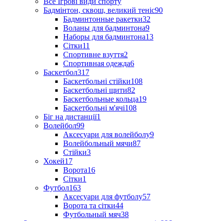
Все Ігрові види спорту
Бадмінтон, сквош, великий теніс
90
Бадминтонные ракетки
32
Воланы для бадминтона
9
Наборы для бадминтона
13
Сітки
11
Спортивне взуття
2
Спортивная одежда
6
Баскетбол
317
Баскетбольні стійки
108
Баскетбольні щити
82
Баскетбольные кольца
19
Баскетбольні м'ячі
108
Біг на дистанції
1
Волейбол
99
Аксесуари для волейболу
9
Волейбольный мячи
87
Стійки
3
Хокей
17
Ворота
16
Сітки
1
Футбол
163
Аксесуари для футболу
57
Ворота та сітки
44
Футбольный мяч
38