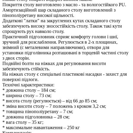
Покриття столу виготовлено з масло - та вологостійкого PU.
Амортизаційний шар складаного столу виготовлений з
пінополіуретану високої щільності.
Додаткові "латки" на закруглених кутах складаного столу
забезпечують високу зносостійкість столу. Також такі кути
спрощують рух навколо столу.
Практичний підголовник сприяє комфорту голови і шиї,
зручний для розслаблення. Регулюється в 2-х площинах,
знімний (c металевими направляючими), отвори для
установки підголівника розташовані в торцевій частині столу
з двох сторін.
Подвійні болти на ніжках для регулювання висоти
забезпечують стійкість.
На ніжках столу є спеціальні пластикові насадки - захист для
поверхні підлоги.
Технічні характеристики:
* довжина столу – 184 см;
* ширина столу – 73 см;
* висота столу (регулюється) – від 66 до 85 см;
* зміна висоти столу – 7 положень з кроком 3,2 см;
* товщина пінополіуретану – 7 см;
* довжина підголовника – 28 см;
* вага столу – 35 кг;
* максимальне навантаження – 250 кг
Комплектація: