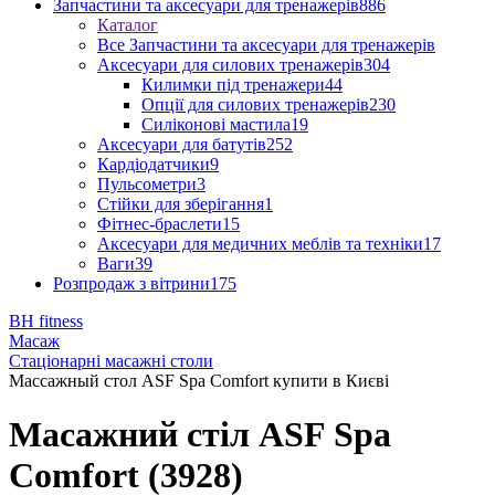
Запчастини та аксесуари для тренажерів
886
Каталог
Все Запчастини та аксесуари для тренажерів
Аксесуари для силових тренажерів
304
Килимки під тренажери
44
Опції для силових тренажерів
230
Силіконові мастила
19
Аксесуари для батутів
252
Кардіодатчики
9
Пульсометри
3
Стійки для зберігання
1
Фітнес-браслети
15
Аксесуари для медичних меблів та техніки
17
Ваги
39
Розпродаж з вітрини
175
BH fitness
Масаж
Стаціонарні масажні столи
Массажный стол ASF Spa Comfort купити в Києві
Масажний стіл ASF Spa
Comfort (3928)