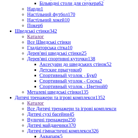
Більярдні столи для снукера
62
Нарди
1
Настільний футбол
170
Настільний хокей
10
Покер
6
Шведські стінки
342
Каталог
Все Шведські стінки
Гладіаторська сітка
10
Дерев'яні шведські стінки
25
Дерев'яні спортивні куточки
138
Аксесуари до шведських стінок
52
Детские прыгунки
0
Спортивный уголок - Бук
0
Спортивный уголок - Сосна
2
Спортивный уголок - Цветной
0
Металеві шведські стінки
135
Дитячі тренажери та ігрові комплекси
1352
Каталог
Все Дитячі тренажери та ігрові комплекси
Дитячі сухі басейни
45
Вуличні тренажери
250
Дитячі майданчики
370
Дитячі гімнастичні комплекси
326
Аквапарк
5