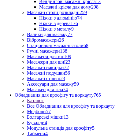
Вендингові масажні крісла
13
Масажні крісла для дому
298
Масажні столи розкладні
259
Ніжки з алюмінію
74
Ніжки з дерева
176
Ніжки з металу
9
Валики для масажу
77
Вібромасажери
26
Стаціонарні масажні столи
68
Ручні масажери
138
Масажери для ніг
109
Масажери для шиї
23
Масажні накидки
72
Масажні подушки
56
Масажні стільці
23
Аксесуари для масажу
59
Масажер для тіла
74
Обладнання для кросфіту та воркауту
765
Каталог
Все Обладнання для кросфіту та воркауту
Медболи
57
Болгарські мішки
13
Кувалди
4
Модульна станція для кросфіту
5
Таймери
4