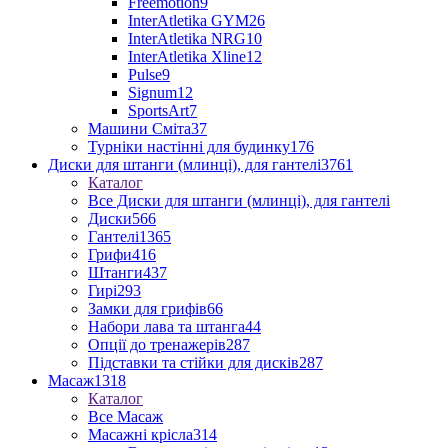
Freemotion
9
InterAtletika GYM
26
InterAtletika NRG
10
InterAtletika Xline
12
Pulse
9
Signum
12
SportsArt
7
Машини Сміта
37
Турніки настінні для будинку
176
Диски для штанги (млинці), для гантелі
3761
Каталог
Все Диски для штанги (млинці), для гантелі
Диски
566
Гантелі
1365
Грифи
416
Штанги
437
Гирі
293
Замки для грифів
66
Набори лава та штанга
44
Опції до тренажерів
287
Підставки та стійки для дисків
287
Масаж
1318
Каталог
Все Масаж
Масажні крісла
314