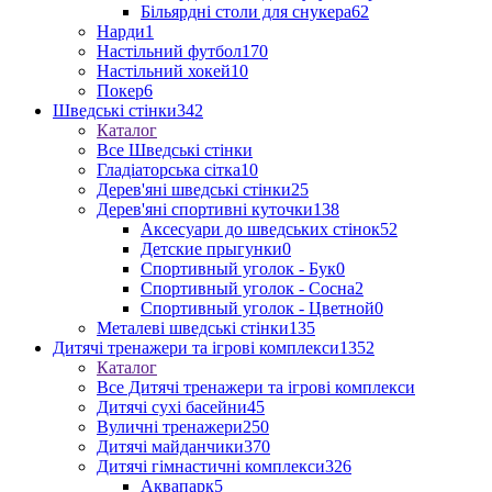
Більярдні столи для снукера
62
Нарди
1
Настільний футбол
170
Настільний хокей
10
Покер
6
Шведські стінки
342
Каталог
Все Шведські стінки
Гладіаторська сітка
10
Дерев'яні шведські стінки
25
Дерев'яні спортивні куточки
138
Аксесуари до шведських стінок
52
Детские прыгунки
0
Спортивный уголок - Бук
0
Спортивный уголок - Сосна
2
Спортивный уголок - Цветной
0
Металеві шведські стінки
135
Дитячі тренажери та ігрові комплекси
1352
Каталог
Все Дитячі тренажери та ігрові комплекси
Дитячі сухі басейни
45
Вуличні тренажери
250
Дитячі майданчики
370
Дитячі гімнастичні комплекси
326
Аквапарк
5