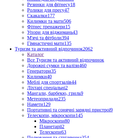
Резинки для фітнесу
18
Ролики для пресу
47
Скакалки
177
Килимки та мати
506
Фітнес тренажери
15
Упори для віджимань
43
М'ячі та фітболи
394
Гімнастичні мати
135
Туризм та активний відпочинок
2062
Каталог
Все Туризм та активний відпочинок
Дорожні сумки та валізи
460
Генератори
35
Килимки
40
Меблі для спортзалів
44
Ліхтарі спеціальні
2
Мангали, барбекю, гриль
9
Метеоприлади
235
Намети
129
Портативні та сонячні зарядні пристрої
9
Телескопи, мікроскопи
145
Мікроскопи
80
Планетарії
2
Телескопи
63
Полювання та стрілянина
354