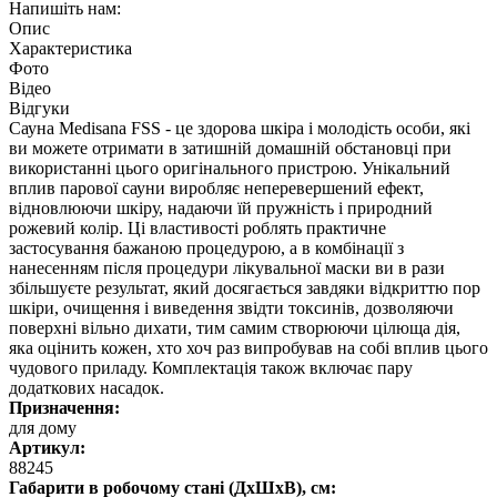
Напишіть нам:
Опис
Характеристика
Фото
Відео
Відгуки
Сауна Medisana FSS - це здорова шкіра і молодість особи, які
ви можете отримати в затишній домашній обстановці при
використанні цього оригінального пристрою. Унікальний
вплив парової сауни виробляє неперевершений ефект,
відновлюючи шкіру, надаючи їй пружність і природний
рожевий колір. Ці властивості роблять практичне
застосування бажаною процедурою, а в комбінації з
нанесенням після процедури лікувальної маски ви в рази
збільшуєте результат, який досягається завдяки відкриттю пор
шкіри, очищення і виведення звідти токсинів, дозволяючи
поверхні вільно дихати, тим самим створюючи цілюща дія,
яка оцінить кожен, хто хоч раз випробував на собі вплив цього
чудового приладу. Комплектація також включає пару
додаткових насадок.
Призначення:
для дому
Артикул:
88245
Габарити в робочому стані (ДхШхВ), см: