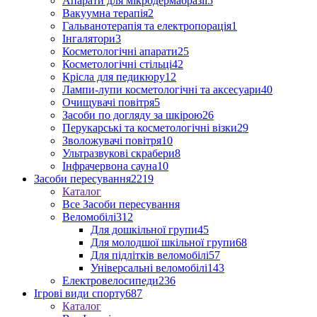
Апарати для мікродермабразії
5
Вакуумна терапія
2
Гальванотерапія та електропорація
1
Інгалятори
3
Косметологічні апарати
25
Косметологічні стільці
42
Крісла для педикюру
12
Лампи-лупи косметологічні та аксесуари
40
Очищувачі повітря
5
Засоби по догляду за шкірою
26
Перукарські та косметологічні візки
29
Зволожувачі повітря
10
Ультразвукові скрабери
8
Інфрачервона сауна
10
Засоби пересування
2219
Каталог
Все Засоби пересування
Веломобілі
312
Для дошкільної групи
45
Для молодшої шкільної групи
68
Для підлітків веломобілі
57
Універсальні веломобілі
143
Електровелосипеди
236
Ігрові види спорту
687
Каталог