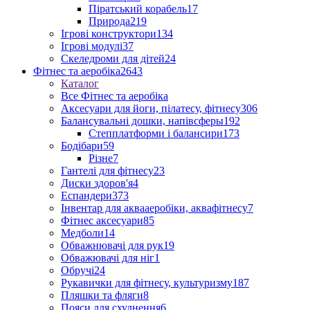
Піратський корабель
17
Природа
219
Ігрові конструктори
134
Ігрові модулі
37
Скеледроми для дітей
24
Фітнес та аеробіка
2643
Каталог
Все Фітнес та аеробіка
Аксесуари для йоги, пілатесу, фітнесу
306
Балансувальні дошки, напівсферы
192
Степплатформи і балансири
173
Бодібари
59
Різне
7
Гантелі для фітнесу
23
Диски здоров'я
4
Еспандери
373
Інвентар для аквааеробіки, аквафітнесу
7
Фітнес аксесуари
85
Медболи
14
Обважнювачі для рук
19
Обважювачі для ніг
1
Обручі
24
Рукавички для фітнесу, культуризму
187
Пляшки та фляги
8
Пояси для схуднення
6