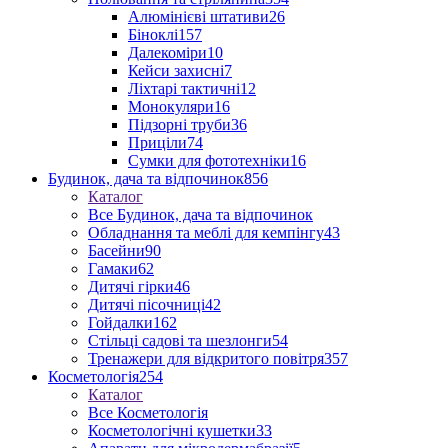
Алюмінієві штативи
26
Біноклі
157
Далекоміри
10
Кейси захисні
7
Ліхтарі тактичні
12
Монокуляри
16
Підзорні труби
36
Приціли
74
Сумки для фототехніки
16
Будинок, дача та відпочинок
856
Каталог
Все Будинок, дача та відпочинок
Обладнання та меблі для кемпінгу
43
Басейни
90
Гамаки
62
Дитячі гірки
46
Дитячі пісочниці
42
Гойдалки
162
Стільці садові та шезлонги
54
Тренажери для відкритого повітря
357
Косметологія
254
Каталог
Все Косметологія
Косметологічні кушетки
33