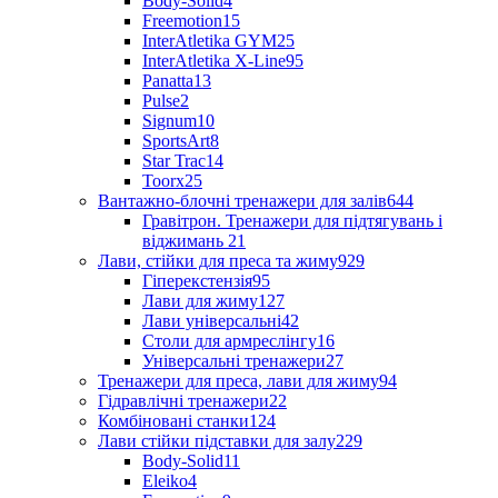
Body-Solid
4
Freemotion
15
InterAtletika GYM
25
InterAtletika X-Line
95
Panatta
13
Pulse
2
Signum
10
SportsArt
8
Star Trac
14
Toorx
25
Вантажно-блочні тренажери для залів
644
Гравітрон. Тренажери для підтягувань і
віджимань
21
Лави, стійки для преса та жиму
929
Гіперекстензія
95
Лави для жиму
127
Лави універсальні
42
Столи для армреслінгу
16
Універсальні тренажери
27
Тренажери для преса, лави для жиму
94
Гідравлічні тренажери
22
Комбіновані станки
124
Лави стійки підставки для залу
229
Body-Solid
11
Eleiko
4