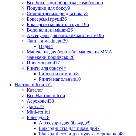
Все Бокс, єдиноборства, самоборона
Подушки для боксу
9
Силові тренажери для боксу
5
Боксерські груші
36
Боксерські мішки та груші
196
Водоналивні мішки
26
Аксесуари для бойових мистецтв
196
Лапи та маківари
29
Пады
4
Манекени для боротьби, манекени ММА,
манекени борцівські
26
Пневмогруші
17
Ринги для боксу
44
Ринги на помосте
8
Ринги напольные
10
Настільні Ігри
555
Каталог
Все Настільні Ігри
Аерохокей
30
Дартс
79
Міні-теніс
1
Більярд
218
Аксесуари для більярду
9
Більярдні стіл для піраміди
97
Більярдні столи для пулу - американка
48