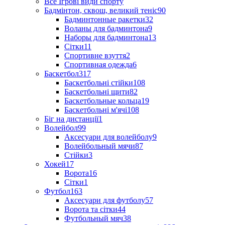
Все Ігрові види спорту
Бадмінтон, сквош, великий теніс
90
Бадминтонные ракетки
32
Воланы для бадминтона
9
Наборы для бадминтона
13
Сітки
11
Спортивне взуття
2
Спортивная одежда
6
Баскетбол
317
Баскетбольні стійки
108
Баскетбольні щити
82
Баскетбольные кольца
19
Баскетбольні м'ячі
108
Біг на дистанції
1
Волейбол
99
Аксесуари для волейболу
9
Волейбольный мячи
87
Стійки
3
Хокей
17
Ворота
16
Сітки
1
Футбол
163
Аксесуари для футболу
57
Ворота та сітки
44
Футбольный мяч
38