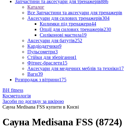
Запчастини та аксесуари для тренажерів
886
Каталог
Все Запчастини та аксесуари для тренажерів
Аксесуари для силових тренажерів
304
Килимки під тренажери
44
Опції для силових тренажерів
230
Силіконові мастила
19
Аксесуари для батутів
252
Кардіодатчики
9
Пульсометри
3
Стійки для зберігання
1
Фітнес-браслети
15
Аксесуари для медичних меблів та техніки
17
Ваги
39
Розпродаж з вітрини
175
BH fitness
Косметологія
Засоби по догляду за шкірою
Сауна Medisana FSS купити в Києві
Сауна Medisana FSS (8724)