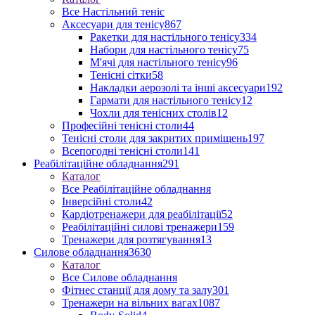
Все Настільний теніс
Аксесуари для тенісу
867
Ракетки для настільного тенісу
334
Набори для настільного тенісу
75
М'ячі для настільного тенісу
96
Тенісні сітки
58
Накладки аерозолі та інші аксесуари
192
Гармати для настільного тенісу
12
Чохли для тенісних столів
12
Професійні тенісні столи
44
Тенісні столи для закритих приміщень
197
Всепогодні тенісні столи
141
Реабілітаційне обладнання
291
Каталог
Все Реабілітаційне обладнання
Інверсійні столи
42
Кардіотренажери для реабілітації
52
Реабілітаційні силові тренажери
159
Тренажери для розтягування
13
Силове обладнання
3630
Каталог
Все Силове обладнання
Фітнес станції для дому та залу
301
Тренажери на вільних вагах
1087