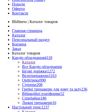
Поради
Оферта
Контакти
Bhfitness | Каталог товаров
Главная страница
Каталог
Персональный раздел
Корзина
Заказ
Каталог товаров
Кардіо обладнання
4118
Каталог
Все Кардіо обладнання
Бігові доріжки
1272
Велотренажери
1163
Орбітреки
990
Степери
208
Гребні тренажери для дому та залу
236
Вібраційні платформи
52
Спінбайки
186
Лижні тренажери
16
Настільний теніс
1237
Каталог