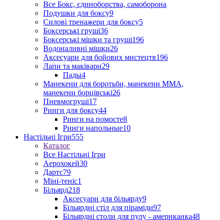
Все Бокс, єдиноборства, самоборона
Подушки для боксу
9
Силові тренажери для боксу
5
Боксерські груші
36
Боксерські мішки та груші
196
Водоналивні мішки
26
Аксесуари для бойових мистецтв
196
Лапи та маківари
29
Пады
4
Манекени для боротьби, манекени ММА,
манекени борцівські
26
Пневмогруші
17
Ринги для боксу
44
Ринги на помосте
8
Ринги напольные
10
Настільні Ігри
555
Каталог
Все Настільні Ігри
Аерохокей
30
Дартс
79
Міні-теніс
1
Більярд
218
Аксесуари для більярду
9
Більярдні стіл для піраміди
97
Більярдні столи для пулу - американка
48