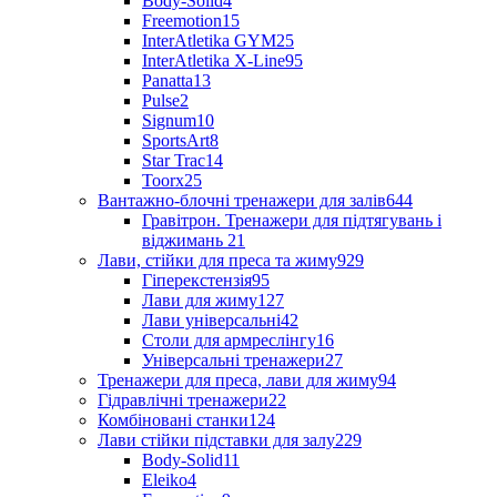
Body-Solid
4
Freemotion
15
InterAtletika GYM
25
InterAtletika X-Line
95
Panatta
13
Pulse
2
Signum
10
SportsArt
8
Star Trac
14
Toorx
25
Вантажно-блочні тренажери для залів
644
Гравітрон. Тренажери для підтягувань і
віджимань
21
Лави, стійки для преса та жиму
929
Гіперекстензія
95
Лави для жиму
127
Лави універсальні
42
Столи для армреслінгу
16
Універсальні тренажери
27
Тренажери для преса, лави для жиму
94
Гідравлічні тренажери
22
Комбіновані станки
124
Лави стійки підставки для залу
229
Body-Solid
11
Eleiko
4