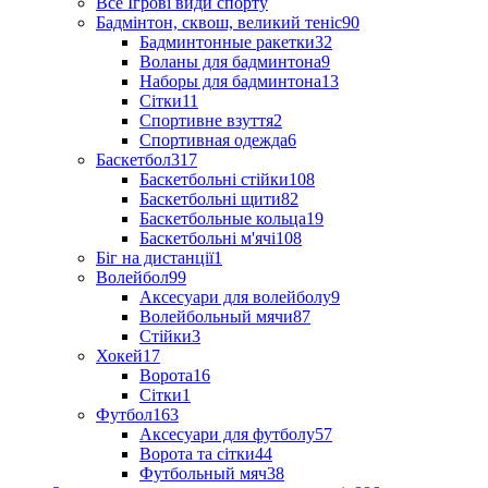
Все Ігрові види спорту
Бадмінтон, сквош, великий теніс
90
Бадминтонные ракетки
32
Воланы для бадминтона
9
Наборы для бадминтона
13
Сітки
11
Спортивне взуття
2
Спортивная одежда
6
Баскетбол
317
Баскетбольні стійки
108
Баскетбольні щити
82
Баскетбольные кольца
19
Баскетбольні м'ячі
108
Біг на дистанції
1
Волейбол
99
Аксесуари для волейболу
9
Волейбольный мячи
87
Стійки
3
Хокей
17
Ворота
16
Сітки
1
Футбол
163
Аксесуари для футболу
57
Ворота та сітки
44
Футбольный мяч
38