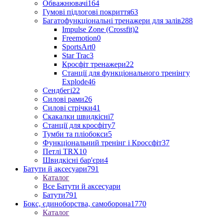
Обважнювачі
164
Гумові підлогові покриття
63
Багатофункціональні тренажери для залів
288
Impulse Zone (Crossfit)
2
Freemotion
0
SportsArt
0
Star Trac
3
Кросфіт тренажери
22
Станції для функціонального тренінгу
Explode
46
Сендбегі
22
Силові рами
26
Силові стрічки
41
Скакалки швидкісні
7
Станції для кросфіту
7
Тумби та пліобокси
5
Функціональний тренінг і Кроссфіт
37
Петлі TRX
10
Швидкісні бар'єри
4
Батути й аксесуари
791
Каталог
Все Батути й аксесуари
Батути
791
Бокс, єдиноборства, самоборона
1770
Каталог