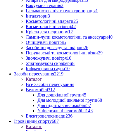
Апарати для мікродермабразії
5
Вакуумна терапія
2
Гальванотерапія та електропорація
1
Інгалятори
3
Косметологічні апарати
25
Косметологічні стільці
42
Крісла для педикюру
12
Лампи-лупи косметологічні та аксесуари
40
Очищувачі повітря
5
Засоби по догляду за шкірою
26
Перукарські та косметологічні візки
29
Зволожувачі повітря
10
Ультразвукові скрабери
8
Інфрачервона сауна
10
Засоби пересування
2219
Каталог
Все Засоби пересування
Веломобілі
312
Для дошкільної групи
45
Для молодшої шкільної групи
68
Для підлітків веломобілі
57
Універсальні веломобілі
143
Електровелосипеди
236
Ігрові види спорту
687
Каталог