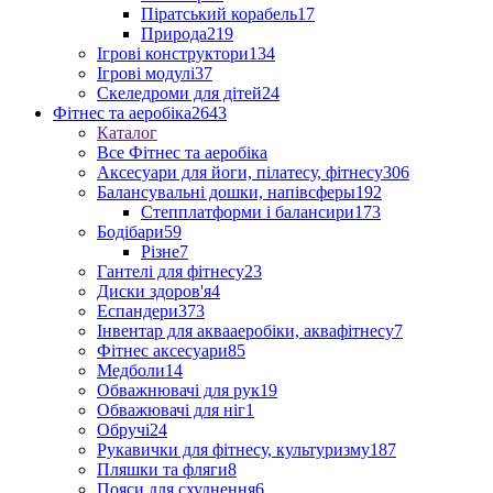
Піратський корабель
17
Природа
219
Ігрові конструктори
134
Ігрові модулі
37
Скеледроми для дітей
24
Фітнес та аеробіка
2643
Каталог
Все Фітнес та аеробіка
Аксесуари для йоги, пілатесу, фітнесу
306
Балансувальні дошки, напівсферы
192
Степплатформи і балансири
173
Бодібари
59
Різне
7
Гантелі для фітнесу
23
Диски здоров'я
4
Еспандери
373
Інвентар для аквааеробіки, аквафітнесу
7
Фітнес аксесуари
85
Медболи
14
Обважнювачі для рук
19
Обважювачі для ніг
1
Обручі
24
Рукавички для фітнесу, культуризму
187
Пляшки та фляги
8
Пояси для схуднення
6