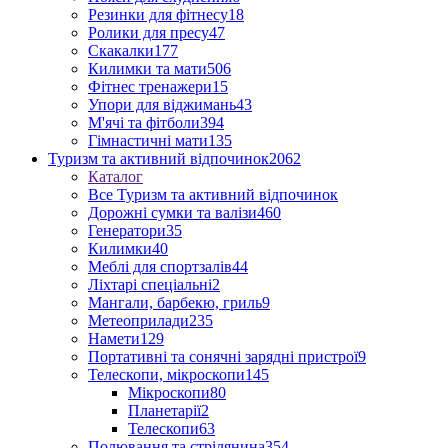
Резинки для фітнесу
18
Ролики для пресу
47
Скакалки
177
Килимки та мати
506
Фітнес тренажери
15
Упори для віджимань
43
М'ячі та фітболи
394
Гімнастичні мати
135
Туризм та активний відпочинок
2062
Каталог
Все Туризм та активний відпочинок
Дорожні сумки та валізи
460
Генератори
35
Килимки
40
Меблі для спортзалів
44
Ліхтарі спеціальні
2
Мангали, барбекю, гриль
9
Метеоприлади
235
Намети
129
Портативні та сонячні зарядні пристрої
9
Телескопи, мікроскопи
145
Мікроскопи
80
Планетарії
2
Телескопи
63
Полювання та стрілянина
354