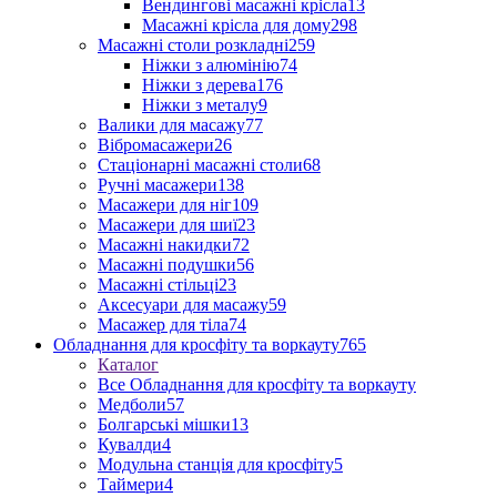
Вендингові масажні крісла
13
Масажні крісла для дому
298
Масажні столи розкладні
259
Ніжки з алюмінію
74
Ніжки з дерева
176
Ніжки з металу
9
Валики для масажу
77
Вібромасажери
26
Стаціонарні масажні столи
68
Ручні масажери
138
Масажери для ніг
109
Масажери для шиї
23
Масажні накидки
72
Масажні подушки
56
Масажні стільці
23
Аксесуари для масажу
59
Масажер для тіла
74
Обладнання для кросфіту та воркауту
765
Каталог
Все Обладнання для кросфіту та воркауту
Медболи
57
Болгарські мішки
13
Кувалди
4
Модульна станція для кросфіту
5
Таймери
4