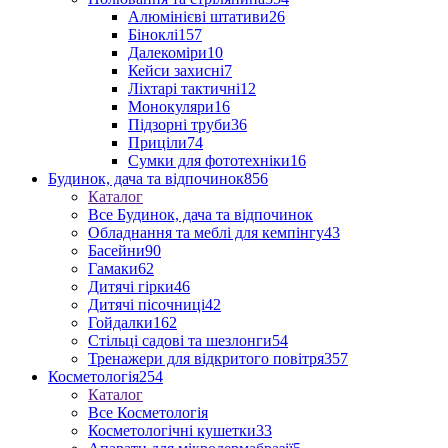
Алюмінієві штативи
26
Біноклі
157
Далекоміри
10
Кейси захисні
7
Ліхтарі тактичні
12
Монокуляри
16
Підзорні труби
36
Приціли
74
Сумки для фототехніки
16
Будинок, дача та відпочинок
856
Каталог
Все Будинок, дача та відпочинок
Обладнання та меблі для кемпінгу
43
Басейни
90
Гамаки
62
Дитячі гірки
46
Дитячі пісочниці
42
Гойдалки
162
Стільці садові та шезлонги
54
Тренажери для відкритого повітря
357
Косметологія
254
Каталог
Все Косметологія
Косметологічні кушетки
33