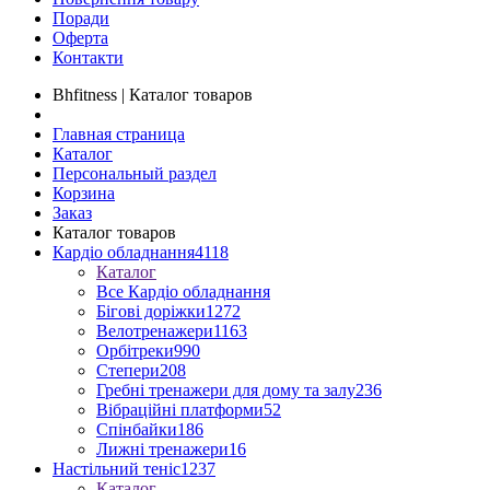
Поради
Оферта
Контакти
Bhfitness | Каталог товаров
Главная страница
Каталог
Персональный раздел
Корзина
Заказ
Каталог товаров
Кардіо обладнання
4118
Каталог
Все Кардіо обладнання
Бігові доріжки
1272
Велотренажери
1163
Орбітреки
990
Степери
208
Гребні тренажери для дому та залу
236
Вібраційні платформи
52
Спінбайки
186
Лижні тренажери
16
Настільний теніс
1237
Каталог