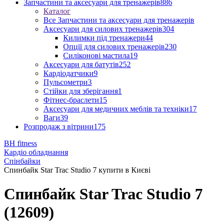
Запчастини та аксесуари для тренажерів
886
Каталог
Все Запчастини та аксесуари для тренажерів
Аксесуари для силових тренажерів
304
Килимки під тренажери
44
Опції для силових тренажерів
230
Силіконові мастила
19
Аксесуари для батутів
252
Кардіодатчики
9
Пульсометри
3
Стійки для зберігання
1
Фітнес-браслети
15
Аксесуари для медичних меблів та техніки
17
Ваги
39
Розпродаж з вітрини
175
BH fitness
Кардіо обладнання
Спінбайки
Спинбайк Star Trac Studio 7 купити в Києві
Спинбайк Star Trac Studio 7
(12609)