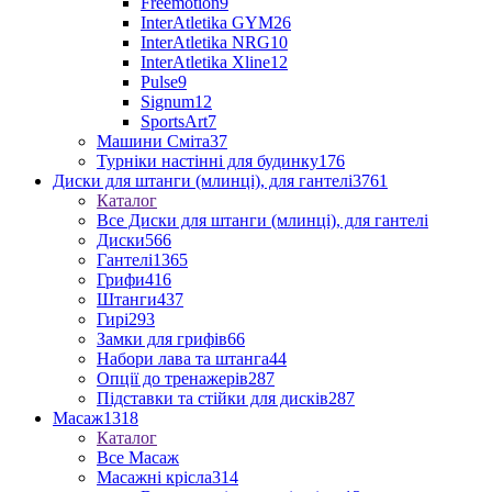
Freemotion
9
InterAtletika GYM
26
InterAtletika NRG
10
InterAtletika Xline
12
Pulse
9
Signum
12
SportsArt
7
Машини Сміта
37
Турніки настінні для будинку
176
Диски для штанги (млинці), для гантелі
3761
Каталог
Все Диски для штанги (млинці), для гантелі
Диски
566
Гантелі
1365
Грифи
416
Штанги
437
Гирі
293
Замки для грифів
66
Набори лава та штанга
44
Опції до тренажерів
287
Підставки та стійки для дисків
287
Масаж
1318
Каталог
Все Масаж
Масажні крісла
314