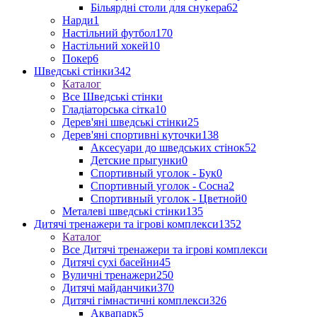
Більярдні столи для снукера
62
Нарди
1
Настільний футбол
170
Настільний хокей
10
Покер
6
Шведські стінки
342
Каталог
Все Шведські стінки
Гладіаторська сітка
10
Дерев'яні шведські стінки
25
Дерев'яні спортивні куточки
138
Аксесуари до шведських стінок
52
Детские прыгунки
0
Спортивный уголок - Бук
0
Спортивный уголок - Сосна
2
Спортивный уголок - Цветной
0
Металеві шведські стінки
135
Дитячі тренажери та ігрові комплекси
1352
Каталог
Все Дитячі тренажери та ігрові комплекси
Дитячі сухі басейни
45
Вуличні тренажери
250
Дитячі майданчики
370
Дитячі гімнастичні комплекси
326
Аквапарк
5