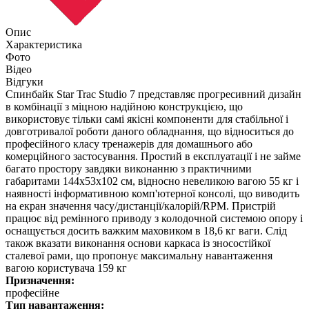
Опис
Характеристика
Фото
Відео
Відгуки
Спинбайк Star Trac Studio 7 представляє прогресивний дизайн
в комбінації з міцною надійною конструкцією, що
використовує тільки самі якісні компоненти для стабільної і
довготривалої роботи даного обладнання, що відноситься до
професійного класу тренажерів для домашнього або
комерційного застосування. Простий в експлуатації і не займе
багато простору завдяки виконанню з практичними
габаритами 144х53х102 см, відносно невеликою вагою 55 кг і
наявності інформативною комп'ютерної консолі, що виводить
на екран значення часу/дистанції/калорій/RPM. Пристрій
працює від ремінного приводу з колодочной системою опору і
оснащується досить важким маховиком в 18,6 кг ваги. Слід
також вказати виконання основи каркаса із зносостійкої
сталевої рами, що пропонує максимальну навантаження
вагою користувача 159 кг
Призначення:
професійне
Тип навантаження: