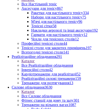
Все Настільний теніс
Аксесуари для тенісу
867
Ракетки для настільного тенісу
334
Набори для настільного тенісу
75
М'ячі для настільного тенісу
96
Тенісні сітки
58
Накладки аерозолі та інші аксесуари
192
Гармати для настільного тенісу
12
Чохли для тенісних столів
12
Професійні тенісні столи
44
Тенісні столи для закритих приміщень
197
Всепогодні тенісні столи
141
Реабілітаційне обладнання
291
Каталог
Все Реабілітаційне обладнання
Інверсійні столи
42
Кардіотренажери для реабілітації
52
Реабілітаційні силові тренажери
159
Тренажери для розтягування
13
Силове обладнання
3630
Каталог
Все Силове обладнання
Фітнес станції для дому та залу
301
Тренажери на вільних вагах
1087