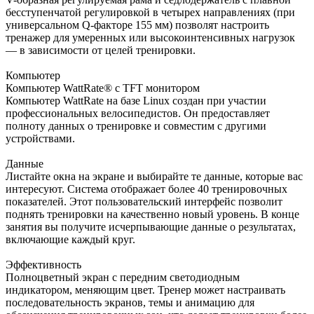
бесступенчатой регулировкой в четырех направлениях (при
универсальном Q-факторе 155 мм) позволят настроить
тренажер для умеренных или высокоинтенсивных нагрузок
— в зависимости от целей тренировки.
Компьютер
Компьютер WattRate® с TFT монитором
Компьютер WattRate на базе Linux создан при участии
профессиональных велосипедистов. Он предоставляет
полноту данных о тренировке и совместим с другими
устройствами.
Данные
Листайте окна на экране и выбирайте те данные, которые вас
интересуют. Система отображает более 40 тренировочных
показателей. Этот пользовательский интерфейс позволит
поднять тренировки на качественно новый уровень. В конце
занятия вы получите исчерпывающие данные о результатах,
включающие каждый круг.
Эффективность
Полноцветный экран с передним светодиодным
индикатором, меняющим цвет. Тренер может настраивать
последовательность экранов, темы и анимацию для