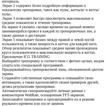
интервала.
Экран 2 содержит более подробную информацию о
показателях тренировки, таких как пульс, ватты/кг и ватты/
пульс.
Экран 3 позволяет быстро просмотреть максимальные и
средние показатели в течение тренировки.
На экране 4 указано, сколько времени на данный момент
занимающийся провел в каждой из тренировочных зон, а
также данные о дистанции
Экран 5 показывает баланс между правой и левой ногой
пользователя, а также мощность в ваттах для каждой ноги.
Обзор результатов показывает среднее время прохождения
круга пользователем и максимальную мощность в ваттах.
Приложение ICG TRAINING
Выбирайте тренировку в соответствии с фитнес-целью, видом
спорта или специальной программой.
Придерживайтесь тренировочной зоны, обозначенной цветом
экрана.
Создавайте собственные программы и повышайте свою
мотивацию, а также вдохновляйте своим примером друзей,
делясь результатами тренировки.
Автоматически синхронизируйте личные данные с
компьютером WattRate, оснащенным TFT-экраном.
Записывайте тренировки и просматривайте их в режиме
реального времени или после занятия.