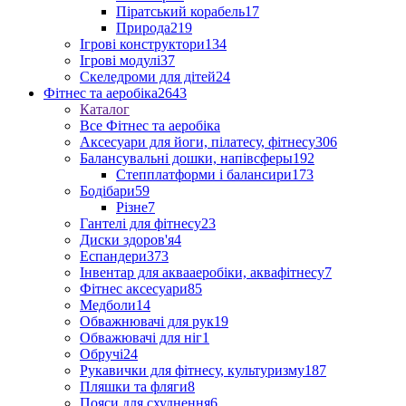
Піратський корабель
17
Природа
219
Ігрові конструктори
134
Ігрові модулі
37
Скеледроми для дітей
24
Фітнес та аеробіка
2643
Каталог
Все Фітнес та аеробіка
Аксесуари для йоги, пілатесу, фітнесу
306
Балансувальні дошки, напівсферы
192
Степплатформи і балансири
173
Бодібари
59
Різне
7
Гантелі для фітнесу
23
Диски здоров'я
4
Еспандери
373
Інвентар для аквааеробіки, аквафітнесу
7
Фітнес аксесуари
85
Медболи
14
Обважнювачі для рук
19
Обважювачі для ніг
1
Обручі
24
Рукавички для фітнесу, культуризму
187
Пляшки та фляги
8
Пояси для схуднення
6