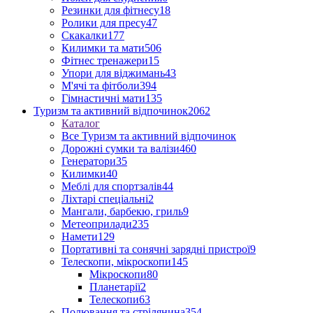
Резинки для фітнесу
18
Ролики для пресу
47
Скакалки
177
Килимки та мати
506
Фітнес тренажери
15
Упори для віджимань
43
М'ячі та фітболи
394
Гімнастичні мати
135
Туризм та активний відпочинок
2062
Каталог
Все Туризм та активний відпочинок
Дорожні сумки та валізи
460
Генератори
35
Килимки
40
Меблі для спортзалів
44
Ліхтарі спеціальні
2
Мангали, барбекю, гриль
9
Метеоприлади
235
Намети
129
Портативні та сонячні зарядні пристрої
9
Телескопи, мікроскопи
145
Мікроскопи
80
Планетарії
2
Телескопи
63
Полювання та стрілянина
354