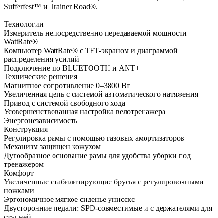
Sufferfest™ и Trainer Road®.
Технологии
Измеритель непосредственно передаваемой мощности
WattRate®
Компьютер WattRate® с TFT-экраном и диаграммой
распределения усилий
Подключение по BLUETOOTH и ANT+
Технические решения
Магнитное сопротивление 0–3800 Вт
Увеличенная цепь с системой автоматического натяжения
Привод с системой свободного хода
Усовершенствованная настройка велотренажера
Энергонезависимость
Конструкция
Регулировка рамы с помощью газовых амортизаторов
Механизм защищен кожухом
Дугообразное основание рамы для удобства уборки под
тренажером
Комфорт
Увеличенные стабилизирующие брусья с регулировочными
ножками
Эргономичное мягкое сиденье унисекс
Двусторонние педали: SPD-совместимые и c держателями для
ступней