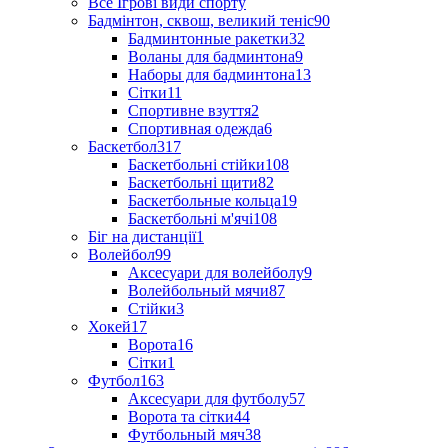
Все Ігрові види спорту
Бадмінтон, сквош, великий теніс
90
Бадминтонные ракетки
32
Воланы для бадминтона
9
Наборы для бадминтона
13
Сітки
11
Спортивне взуття
2
Спортивная одежда
6
Баскетбол
317
Баскетбольні стійки
108
Баскетбольні щити
82
Баскетбольные кольца
19
Баскетбольні м'ячі
108
Біг на дистанції
1
Волейбол
99
Аксесуари для волейболу
9
Волейбольный мячи
87
Стійки
3
Хокей
17
Ворота
16
Сітки
1
Футбол
163
Аксесуари для футболу
57
Ворота та сітки
44
Футбольный мяч
38