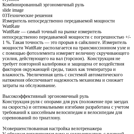
Комбинированный эргономичный руль
slide image
03Технические решения
Измеритель непосредственно передаваемой мощности
WattRate
WattRate — самый точный на рынке измеритель
непосредственно передаваемой мощности с погрешностью +/-
1 %. Такая точность — это прорыв в сайклинге. Измеритель
мощности WattRate располагается на трансмиссионном узле и
с помощью фотоэлемента измеряет величину скручивающего
усилия, действующего на вал (торсион). Конструкция не
требует повторной калибровки и защищена от воздействия
факторов окружающей среды, таких как температура и
влажность. Увеличенная цепь с системой автоматического
натяжения обеспечивает надежность механизма и снижает
затраты на обслуживание.
Высокоэффективный эргономичный руль
Конструкция руля с опорами для рук (положение при заездах
на скорость) и оптимальными изгибами разработана с учетом
требований к шоссейным велосипедам и велосипедам для
соревнований по триатлону.
Усовершенствованная настройка велотренажера
V-образная регулируемая рама и седлодержатель с плавной