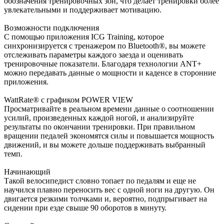
обозначения тренировочных зон, что делает тренировки более
увлекательными и поддерживает мотивацию.
Возможности подключения
С помощью приложения ICG Training, которое
синхронизируется с тренажером по Bluetooth®, вы можете
отслеживать параметры каждого заезда и оценивать
тренировочные показатели. Благодаря технологии ANT+
можно передавать данные о мощности и каденсе в сторонние
приложения.
WattRate® с графиком POWER VIEW
Просматривайте в реальном времени данные о соотношении
усилий, произведенных каждой ногой, и анализируйте
результаты по окончании тренировки. При правильном
вращении педалей экономятся силы и повышается мощность
движений, и вы можете дольше поддерживать выбранный
темп.
Начинающий
Такой велосипедист словно топает по педалям и еще не
научился плавно переносить вес с одной ноги на другую. Он
двигается резкими толчками и, вероятно, подпрыгивает на
сидении при езде свыше 90 оборотов в минуту.