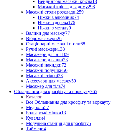
Вендингові масажні крісла
13
Масажні крісла для дому
298
Масажні столи розкладні
259
Ніжки з алюмінію
74
Ніжки з дерева
176
Ніжки з металу
9
Валики для масажу
77
Вібромасажери
26
Стаціонарні масажні столи
68
Ручні масажери
138
Масажери для ніг
109
Масажери для шиї
23
Масажні накидки
72
Масажні подушки
56
Масажні стільці
23
Аксесуари для масажу
59
Масажер для тіла
74
Обладнання для кросфіту та воркауту
765
Каталог
Все Обладнання для кросфіту та воркауту
Медболи
57
Болгарські мішки
13
Кувалди
4
Модульна станція для кросфіту
5
Таймери
4