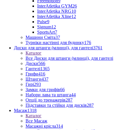
Freemotion
9
InterAtletika GYM
26
InterAtletika NRG
10
InterAtletika Xline
12
Pulse
9
Signum
12
SportsArt
7
Машини Сміта
37
Турніки настінні для будинку
176
Диски для штанги (млинці), для гантелі
3761
Каталог
Все Диски для штанги (млинці), для гантелі
Диски
566
Гантелі
1365
Грифи
416
Штанги
437
Гирі
293
Замки для грифів
66
Набори лава та штанга
44
Опції до тренажерів
287
Підставки та стійки для дисків
287
Масаж
1318
Каталог
Все Масаж
Масажні крісла
314