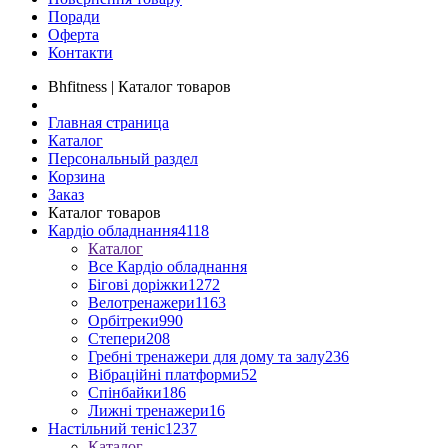
Поради
Оферта
Контакти
Bhfitness | Каталог товаров
Главная страница
Каталог
Персональный раздел
Корзина
Заказ
Каталог товаров
Кардіо обладнання
4118
Каталог
Все Кардіо обладнання
Бігові доріжки
1272
Велотренажери
1163
Орбітреки
990
Степери
208
Гребні тренажери для дому та залу
236
Вібраційні платформи
52
Спінбайки
186
Лижні тренажери
16
Настільний теніс
1237
Каталог