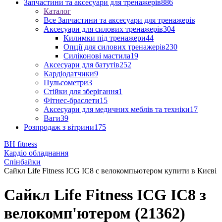
Запчастини та аксесуари для тренажерів
886
Каталог
Все Запчастини та аксесуари для тренажерів
Аксесуари для силових тренажерів
304
Килимки під тренажери
44
Опції для силових тренажерів
230
Силіконові мастила
19
Аксесуари для батутів
252
Кардіодатчики
9
Пульсометри
3
Стійки для зберігання
1
Фітнес-браслети
15
Аксесуари для медичних меблів та техніки
17
Ваги
39
Розпродаж з вітрини
175
BH fitness
Кардіо обладнання
Спінбайки
Сайкл Life Fitness ICG IC8 с велокомпьютером купити в Києві
Сайкл Life Fitness ICG IC8 з
велокомп'ютером (21362)