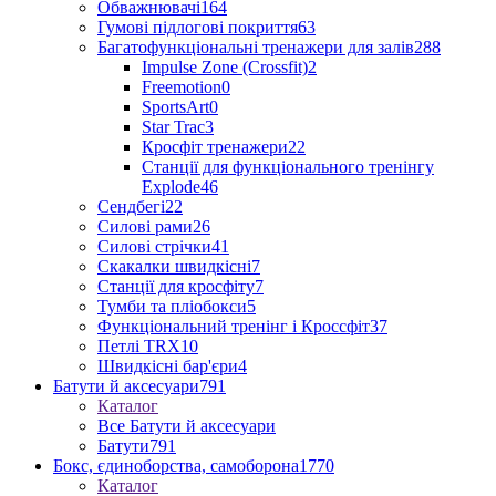
Обважнювачі
164
Гумові підлогові покриття
63
Багатофункціональні тренажери для залів
288
Impulse Zone (Crossfit)
2
Freemotion
0
SportsArt
0
Star Trac
3
Кросфіт тренажери
22
Станції для функціонального тренінгу
Explode
46
Сендбегі
22
Силові рами
26
Силові стрічки
41
Скакалки швидкісні
7
Станції для кросфіту
7
Тумби та пліобокси
5
Функціональний тренінг і Кроссфіт
37
Петлі TRX
10
Швидкісні бар'єри
4
Батути й аксесуари
791
Каталог
Все Батути й аксесуари
Батути
791
Бокс, єдиноборства, самоборона
1770
Каталог