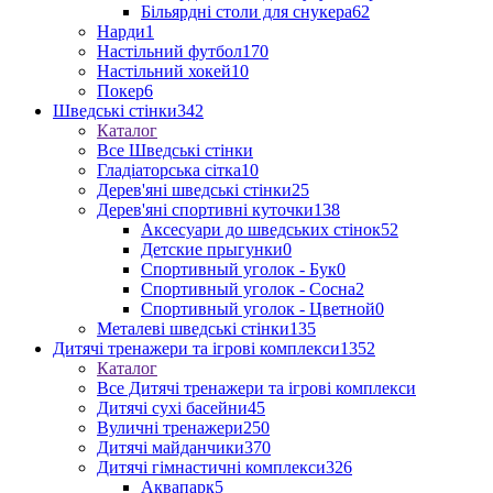
Більярдні столи для снукера
62
Нарди
1
Настільний футбол
170
Настільний хокей
10
Покер
6
Шведські стінки
342
Каталог
Все Шведські стінки
Гладіаторська сітка
10
Дерев'яні шведські стінки
25
Дерев'яні спортивні куточки
138
Аксесуари до шведських стінок
52
Детские прыгунки
0
Спортивный уголок - Бук
0
Спортивный уголок - Сосна
2
Спортивный уголок - Цветной
0
Металеві шведські стінки
135
Дитячі тренажери та ігрові комплекси
1352
Каталог
Все Дитячі тренажери та ігрові комплекси
Дитячі сухі басейни
45
Вуличні тренажери
250
Дитячі майданчики
370
Дитячі гімнастичні комплекси
326
Аквапарк
5