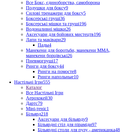
Все Бокс, єдиноборства, самоборона
Подушки для боксу
9
Силові тренажери для боксу
5
Боксерські груші
36
Боксерські мішки та груші
196
Водоналивні мішки
26
Аксесуари для бойових мистецтв
196
Лапи та маківари
29
Пады
4
Манекени для боротьби, манекени ММА,
манекени борцівські
26
Пневмогруші
17
Ринги для боксу
44
Ринги на помосте
8
Ринги напольные
10
Настільні Ігри
555
Каталог
Все Настільні Ігри
Аерохокей
30
Дартс
79
Міні-теніс
1
Більярд
218
Аксесуари для більярду
9
Більярдні стіл для піраміди
97
Більярдні столи для пулу - американка
48