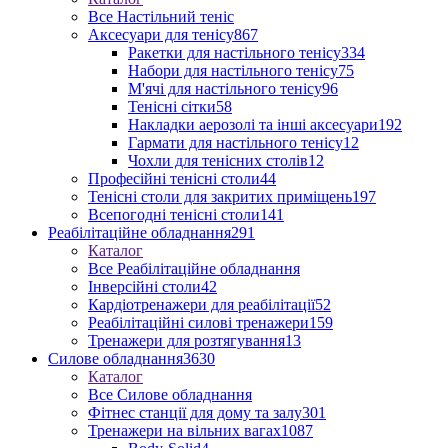
Все Настільний теніс
Аксесуари для тенісу
867
Ракетки для настільного тенісу
334
Набори для настільного тенісу
75
М'ячі для настільного тенісу
96
Тенісні сітки
58
Накладки аерозолі та інші аксесуари
192
Гармати для настільного тенісу
12
Чохли для тенісних столів
12
Професійні тенісні столи
44
Тенісні столи для закритих приміщень
197
Всепогодні тенісні столи
141
Реабілітаційне обладнання
291
Каталог
Все Реабілітаційне обладнання
Інверсійні столи
42
Кардіотренажери для реабілітації
52
Реабілітаційні силові тренажери
159
Тренажери для розтягування
13
Силове обладнання
3630
Каталог
Все Силове обладнання
Фітнес станції для дому та залу
301
Тренажери на вільних вагах
1087