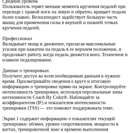
Средний уровень
Пользователь теряет меньше момента кручения педалей при
переходе с правой ноги на левую и обратно, вращает педали
более плавно. Велосипедист задействует большую часть
мышц для применения силы в верхней и нижней точках
кручения педалей.
Профессионал
Вкладывает мощь в движение, прилагая максимальные
усилия при нажатии на педаль в ее верхнем положении, и
продолжает работу, когда педаль движется вниз. Техничное и
плавное педалирование.
Данные о тренировках
Получите доступ ко всем необходимым данным в нужное
время. Просматривайте сведения о круге и итоговую
информацию о тренировке прямо на экране. Контролируйте
интенсивность тренировки, используя персональные зоны
интенивности Coach By Color®. Наблюдайте за
коэффициентом (IF) и показателем интенсивности
тренировки (TSS) — это поможет поддерживать темп.
Экран 1 содержит информацию о показателях текущей
тренировки: об/мин, уровне сопротивления, мощности в
ваттах, тренировочной зоне и времени выполнения