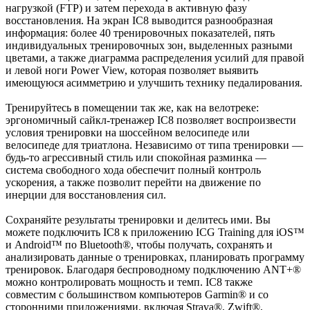
нагрузкой (FTP) и затем перехода в активную фазу
восстановления. На экран IC8 выводится разнообразная
информация: более 40 тренировочных показателей, пять
индивидуальных тренировочных зон, выделенных разными
цветами, а также диаграмма распределения усилий для правой
и левой ноги Power View, которая позволяет выявить
имеющуюся асимметрию и улучшить технику педалирования.
Тренируйтесь в помещении так же, как на велотреке:
эргономичный сайкл-тренажер IC8 позволяет воспроизвести
условия тренировки на шоссейном велосипеде или
велосипеде для триатлона. Независимо от типа тренировки —
будь-то агрессивный стиль или спокойная разминка —
система свободного хода обеспечит полный контроль
ускорения, а также позволит перейти на движение по
инерции для восстановления сил.
Сохраняйте результаты тренировки и делитесь ими. Вы
можете подключить IC8 к приложению ICG Training для iOS™
и Android™ по Bluetooth®, чтобы получать, сохранять и
анализировать данные о тренировках, планировать программу
тренировок. Благодаря беспроводному подключению ANT+®
можно контролировать мощность и темп. IC8 также
совместим с большинством компьютеров Garmin® и со
сторонними приложениями, включая Strava®, Zwift®,