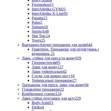
Body-Solid
4
Freemotion
15
InterAtletika GYM
25
InterAtletika X-Line
95
Panatta
13
Pulse
2
Signum
10
SportsArt
8
Star Trac
14
Toorx
25
Вантажно-блочні тренажери для залів
644
Гравітрон. Тренажери для підтягувань і
віджимань
21
Лави, стійки для преса та жиму
929
Гіперекстензія
95
Лави для жиму
127
Лави універсальні
42
Столи для армреслінгу
16
Універсальні тренажери
27
Тренажери для преса, лави для жиму
94
Гідравлічні тренажери
22
Комбіновані станки
124
Лави стійки підставки для залу
229
Body-Solid
11
Eleiko
4