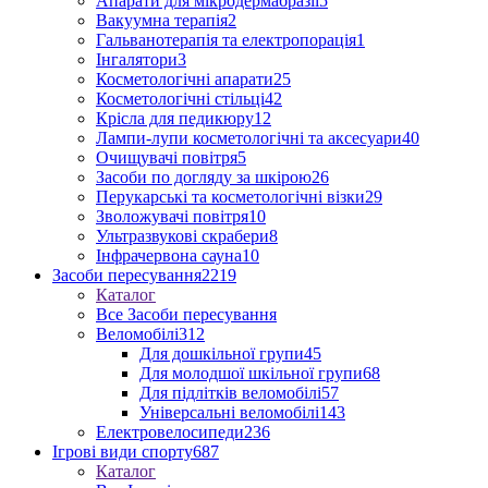
Апарати для мікродермабразії
5
Вакуумна терапія
2
Гальванотерапія та електропорація
1
Інгалятори
3
Косметологічні апарати
25
Косметологічні стільці
42
Крісла для педикюру
12
Лампи-лупи косметологічні та аксесуари
40
Очищувачі повітря
5
Засоби по догляду за шкірою
26
Перукарські та косметологічні візки
29
Зволожувачі повітря
10
Ультразвукові скрабери
8
Інфрачервона сауна
10
Засоби пересування
2219
Каталог
Все Засоби пересування
Веломобілі
312
Для дошкільної групи
45
Для молодшої шкільної групи
68
Для підлітків веломобілі
57
Універсальні веломобілі
143
Електровелосипеди
236
Ігрові види спорту
687
Каталог