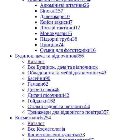
Алюмінієві штативи
26
Біноклі
157
Далекоміри
10
Кейси захисні
7
Ліхтарі тактичні
12
Монокуляри
16
Підзорні труби
36
Приціли
74
Сумки для фототехніки
16
Будинок, дача та відпочинок
856
Каталог
Все Будинок, дача та відпочинок
Обладнання та меблі для кемпінгу
43
Басейни
90
Гамаки
62
Дитячі гірки
46
Дитячі пісочниці
42
Гойдалки
162
Стільці садові та шезлонги
54
Тренажери для відкритого повітря
357
Косметологія
254
Каталог
Все Косметологія
Косметологічні кушетки
33