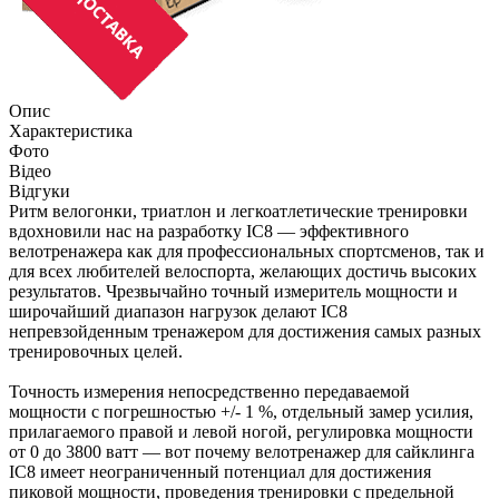
Опис
Характеристика
Фото
Відео
Відгуки
Ритм велогонки, триатлон и легкоатлетические тренировки
вдохновили нас на разработку IC8 — эффективного
велотренажера как для профессиональных спортсменов, так и
для всех любителей велоспорта, желающих достичь высоких
результатов. Чрезвычайно точный измеритель мощности и
широчайший диапазон нагрузок делают IC8
непревзойденным тренажером для достижения самых разных
тренировочных целей.
Точность измерения непосредственно передаваемой
мощности с погрешностью +/- 1 %, отдельный замер усилия,
прилагаемого правой и левой ногой, регулировка мощности
от 0 до 3800 ватт — вот почему велотренажер для сайклинга
IC8 имеет неограниченный потенциал для достижения
пиковой мощности, проведения тренировки с предельной