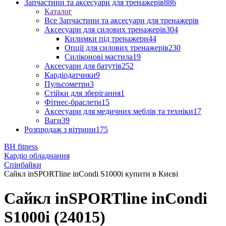
Запчастини та аксесуари для тренажерів
886
Каталог
Все Запчастини та аксесуари для тренажерів
Аксесуари для силових тренажерів
304
Килимки під тренажери
44
Опції для силових тренажерів
230
Силіконові мастила
19
Аксесуари для батутів
252
Кардіодатчики
9
Пульсометри
3
Стійки для зберігання
1
Фітнес-браслети
15
Аксесуари для медичних меблів та техніки
17
Ваги
39
Розпродаж з вітрини
175
BH fitness
Кардіо обладнання
Спінбайки
Сайкл inSPORTline inCondi S1000i купити в Києві
Сайкл inSPORTline inCondi
S1000i (24015)