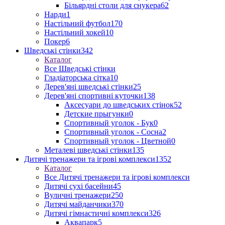
Більярдні столи для снукера
62
Нарди
1
Настільний футбол
170
Настільний хокей
10
Покер
6
Шведські стінки
342
Каталог
Все Шведські стінки
Гладіаторська сітка
10
Дерев'яні шведські стінки
25
Дерев'яні спортивні куточки
138
Аксесуари до шведських стінок
52
Детские прыгунки
0
Спортивный уголок - Бук
0
Спортивный уголок - Сосна
2
Спортивный уголок - Цветной
0
Металеві шведські стінки
135
Дитячі тренажери та ігрові комплекси
1352
Каталог
Все Дитячі тренажери та ігрові комплекси
Дитячі сухі басейни
45
Вуличні тренажери
250
Дитячі майданчики
370
Дитячі гімнастичні комплекси
326
Аквапарк
5