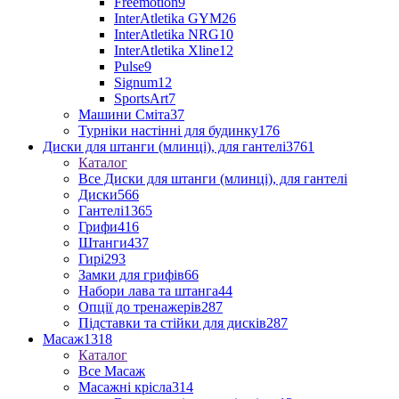
Freemotion
9
InterAtletika GYM
26
InterAtletika NRG
10
InterAtletika Xline
12
Pulse
9
Signum
12
SportsArt
7
Машини Сміта
37
Турніки настінні для будинку
176
Диски для штанги (млинці), для гантелі
3761
Каталог
Все Диски для штанги (млинці), для гантелі
Диски
566
Гантелі
1365
Грифи
416
Штанги
437
Гирі
293
Замки для грифів
66
Набори лава та штанга
44
Опції до тренажерів
287
Підставки та стійки для дисків
287
Масаж
1318
Каталог
Все Масаж
Масажні крісла
314