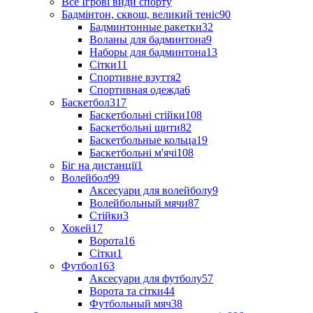
Все Ігрові види спорту
Бадмінтон, сквош, великий теніс
90
Бадминтонные ракетки
32
Воланы для бадминтона
9
Наборы для бадминтона
13
Сітки
11
Спортивне взуття
2
Спортивная одежда
6
Баскетбол
317
Баскетбольні стійки
108
Баскетбольні щити
82
Баскетбольные кольца
19
Баскетбольні м'ячі
108
Біг на дистанції
1
Волейбол
99
Аксесуари для волейболу
9
Волейбольный мячи
87
Стійки
3
Хокей
17
Ворота
16
Сітки
1
Футбол
163
Аксесуари для футболу
57
Ворота та сітки
44
Футбольный мяч
38