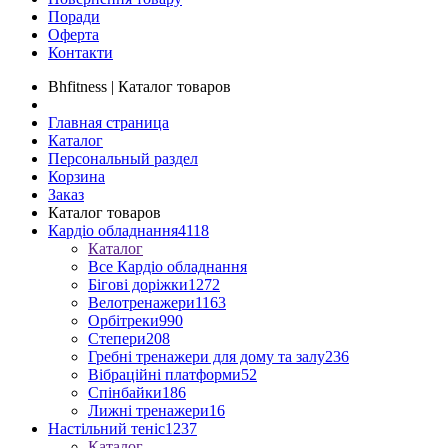
Поради
Оферта
Контакти
Bhfitness | Каталог товаров
Главная страница
Каталог
Персональный раздел
Корзина
Заказ
Каталог товаров
Кардіо обладнання
4118
Каталог
Все Кардіо обладнання
Бігові доріжки
1272
Велотренажери
1163
Орбітреки
990
Степери
208
Гребні тренажери для дому та залу
236
Вібраційні платформи
52
Спінбайки
186
Лижні тренажери
16
Настільний теніс
1237
Каталог