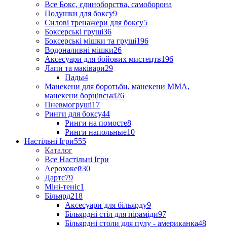
Все Бокс, єдиноборства, самоборона
Подушки для боксу
9
Силові тренажери для боксу
5
Боксерські груші
36
Боксерські мішки та груші
196
Водоналивні мішки
26
Аксесуари для бойових мистецтв
196
Лапи та маківари
29
Пады
4
Манекени для боротьби, манекени ММА,
манекени борцівські
26
Пневмогруші
17
Ринги для боксу
44
Ринги на помосте
8
Ринги напольные
10
Настільні Ігри
555
Каталог
Все Настільні Ігри
Аерохокей
30
Дартс
79
Міні-теніс
1
Більярд
218
Аксесуари для більярду
9
Більярдні стіл для піраміди
97
Більярдні столи для пулу - американка
48