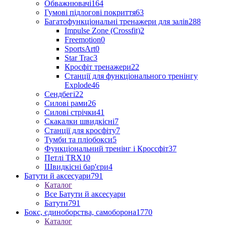
Обважнювачі
164
Гумові підлогові покриття
63
Багатофункціональні тренажери для залів
288
Impulse Zone (Crossfit)
2
Freemotion
0
SportsArt
0
Star Trac
3
Кросфіт тренажери
22
Станції для функціонального тренінгу
Explode
46
Сендбегі
22
Силові рами
26
Силові стрічки
41
Скакалки швидкісні
7
Станції для кросфіту
7
Тумби та пліобокси
5
Функціональний тренінг і Кроссфіт
37
Петлі TRX
10
Швидкісні бар'єри
4
Батути й аксесуари
791
Каталог
Все Батути й аксесуари
Батути
791
Бокс, єдиноборства, самоборона
1770
Каталог