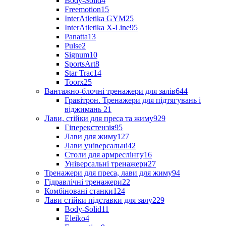
Body-Solid
4
Freemotion
15
InterAtletika GYM
25
InterAtletika X-Line
95
Panatta
13
Pulse
2
Signum
10
SportsArt
8
Star Trac
14
Toorx
25
Вантажно-блочні тренажери для залів
644
Гравітрон. Тренажери для підтягувань і
віджимань
21
Лави, стійки для преса та жиму
929
Гіперекстензія
95
Лави для жиму
127
Лави універсальні
42
Столи для армреслінгу
16
Універсальні тренажери
27
Тренажери для преса, лави для жиму
94
Гідравлічні тренажери
22
Комбіновані станки
124
Лави стійки підставки для залу
229
Body-Solid
11
Eleiko
4