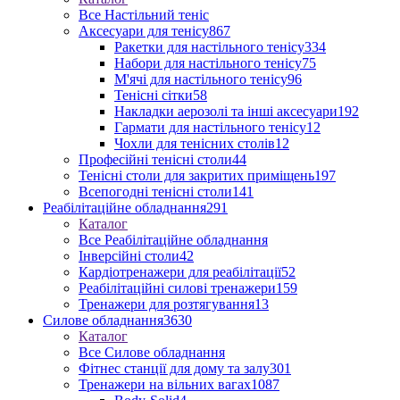
Все Настільний теніс
Аксесуари для тенісу
867
Ракетки для настільного тенісу
334
Набори для настільного тенісу
75
М'ячі для настільного тенісу
96
Тенісні сітки
58
Накладки аерозолі та інші аксесуари
192
Гармати для настільного тенісу
12
Чохли для тенісних столів
12
Професійні тенісні столи
44
Тенісні столи для закритих приміщень
197
Всепогодні тенісні столи
141
Реабілітаційне обладнання
291
Каталог
Все Реабілітаційне обладнання
Інверсійні столи
42
Кардіотренажери для реабілітації
52
Реабілітаційні силові тренажери
159
Тренажери для розтягування
13
Силове обладнання
3630
Каталог
Все Силове обладнання
Фітнес станції для дому та залу
301
Тренажери на вільних вагах
1087