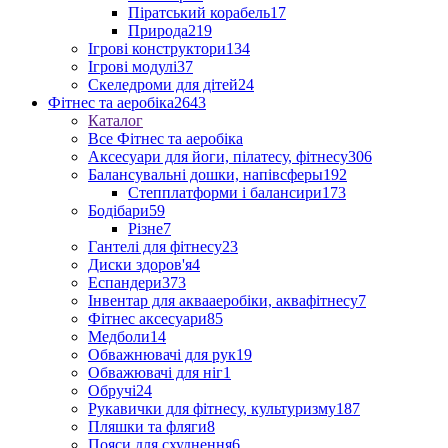
Піратський корабель
17
Природа
219
Ігрові конструктори
134
Ігрові модулі
37
Скеледроми для дітей
24
Фітнес та аеробіка
2643
Каталог
Все Фітнес та аеробіка
Аксесуари для йоги, пілатесу, фітнесу
306
Балансувальні дошки, напівсферы
192
Степплатформи і балансири
173
Бодібари
59
Різне
7
Гантелі для фітнесу
23
Диски здоров'я
4
Еспандери
373
Інвентар для аквааеробіки, аквафітнесу
7
Фітнес аксесуари
85
Медболи
14
Обважнювачі для рук
19
Обважювачі для ніг
1
Обручі
24
Рукавички для фітнесу, культуризму
187
Пляшки та фляги
8
Пояси для схуднення
6