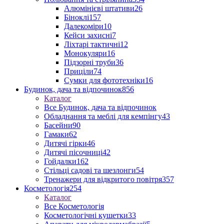
Алюмінієві штативи
26
Біноклі
157
Далекоміри
10
Кейси захисні
7
Ліхтарі тактичні
12
Монокуляри
16
Підзорні труби
36
Приціли
74
Сумки для фототехніки
16
Будинок, дача та відпочинок
856
Каталог
Все Будинок, дача та відпочинок
Обладнання та меблі для кемпінгу
43
Басейни
90
Гамаки
62
Дитячі гірки
46
Дитячі пісочниці
42
Гойдалки
162
Стільці садові та шезлонги
54
Тренажери для відкритого повітря
357
Косметологія
254
Каталог
Все Косметологія
Косметологічні кушетки
33