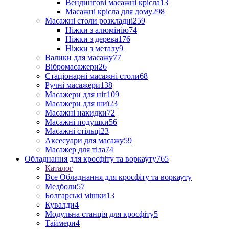
Вендингові масажні крісла
13
Масажні крісла для дому
298
Масажні столи розкладні
259
Ніжки з алюмінію
74
Ніжки з дерева
176
Ніжки з металу
9
Валики для масажу
77
Вібромасажери
26
Стаціонарні масажні столи
68
Ручні масажери
138
Масажери для ніг
109
Масажери для шиї
23
Масажні накидки
72
Масажні подушки
56
Масажні стільці
23
Аксесуари для масажу
59
Масажер для тіла
74
Обладнання для кросфіту та воркауту
765
Каталог
Все Обладнання для кросфіту та воркауту
Медболи
57
Болгарські мішки
13
Кувалди
4
Модульна станція для кросфіту
5
Таймери
4