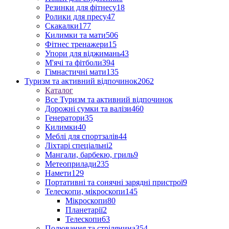
Резинки для фітнесу
18
Ролики для пресу
47
Скакалки
177
Килимки та мати
506
Фітнес тренажери
15
Упори для віджимань
43
М'ячі та фітболи
394
Гімнастичні мати
135
Туризм та активний відпочинок
2062
Каталог
Все Туризм та активний відпочинок
Дорожні сумки та валізи
460
Генератори
35
Килимки
40
Меблі для спортзалів
44
Ліхтарі спеціальні
2
Мангали, барбекю, гриль
9
Метеоприлади
235
Намети
129
Портативні та сонячні зарядні пристрої
9
Телескопи, мікроскопи
145
Мікроскопи
80
Планетарії
2
Телескопи
63
Полювання та стрілянина
354