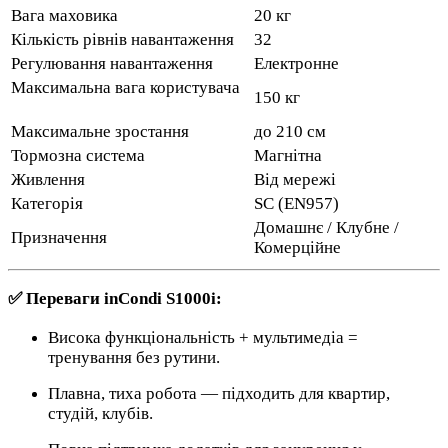
Вага маховика
20 кг
Кількість рівнів навантаження
32
Регулювання навантаження
Електронне
Максимальна вага користувача
150 кг
Максимальне зростання
до 210 см
Тормозна система
Магнітна
Живлення
Від мережі
Категорія
SC (EN957)
Домашнє / Клубне /
Призначення
Комерційне
✅ Переваги inCondi S1000i:
Висока функціональність + мультимедіа =
тренування без рутини.
Плавна, тиха робота — підходить для квартир,
студій, клубів.