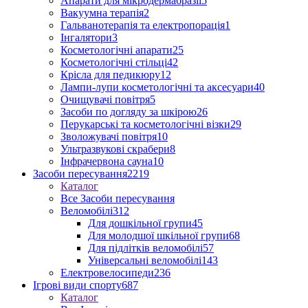
Апарати для мікродермабразії
5
Вакуумна терапія
2
Гальванотерапія та електропорація
1
Інгалятори
3
Косметологічні апарати
25
Косметологічні стільці
42
Крісла для педикюру
12
Лампи-лупи косметологічні та аксесуари
40
Очищувачі повітря
5
Засоби по догляду за шкірою
26
Перукарські та косметологічні візки
29
Зволожувачі повітря
10
Ультразвукові скрабери
8
Інфрачервона сауна
10
Засоби пересування
2219
Каталог
Все Засоби пересування
Веломобілі
312
Для дошкільної групи
45
Для молодшої шкільної групи
68
Для підлітків веломобілі
57
Універсальні веломобілі
143
Електровелосипеди
236
Ігрові види спорту
687
Каталог