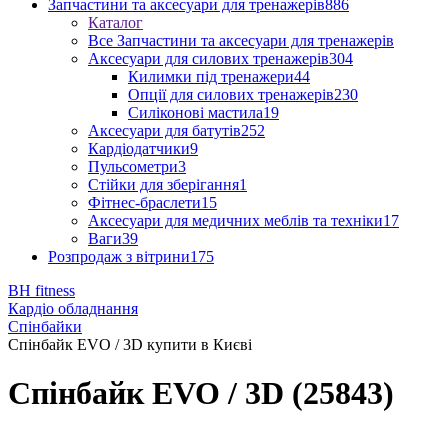
Запчастини та аксесуари для тренажерів
886
Каталог
Все Запчастини та аксесуари для тренажерів
Аксесуари для силових тренажерів
304
Килимки під тренажери
44
Опції для силових тренажерів
230
Силіконові мастила
19
Аксесуари для батутів
252
Кардіодатчики
9
Пульсометри
3
Стійки для зберігання
1
Фітнес-браслети
15
Аксесуари для медичних меблів та техніки
17
Ваги
39
Розпродаж з вітрини
175
BH fitness
Кардіо обладнання
Спінбайки
Спінбайк EVO / 3D купити в Києві
Спінбайк EVO / 3D (25843)