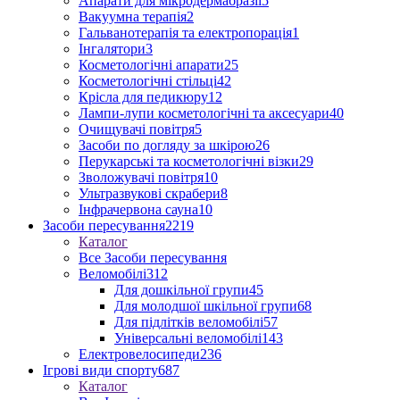
Апарати для мікродермабразії
5
Вакуумна терапія
2
Гальванотерапія та електропорація
1
Інгалятори
3
Косметологічні апарати
25
Косметологічні стільці
42
Крісла для педикюру
12
Лампи-лупи косметологічні та аксесуари
40
Очищувачі повітря
5
Засоби по догляду за шкірою
26
Перукарські та косметологічні візки
29
Зволожувачі повітря
10
Ультразвукові скрабери
8
Інфрачервона сауна
10
Засоби пересування
2219
Каталог
Все Засоби пересування
Веломобілі
312
Для дошкільної групи
45
Для молодшої шкільної групи
68
Для підлітків веломобілі
57
Універсальні веломобілі
143
Електровелосипеди
236
Ігрові види спорту
687
Каталог