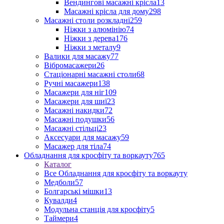
Вендингові масажні крісла
13
Масажні крісла для дому
298
Масажні столи розкладні
259
Ніжки з алюмінію
74
Ніжки з дерева
176
Ніжки з металу
9
Валики для масажу
77
Вібромасажери
26
Стаціонарні масажні столи
68
Ручні масажери
138
Масажери для ніг
109
Масажери для шиї
23
Масажні накидки
72
Масажні подушки
56
Масажні стільці
23
Аксесуари для масажу
59
Масажер для тіла
74
Обладнання для кросфіту та воркауту
765
Каталог
Все Обладнання для кросфіту та воркауту
Медболи
57
Болгарські мішки
13
Кувалди
4
Модульна станція для кросфіту
5
Таймери
4