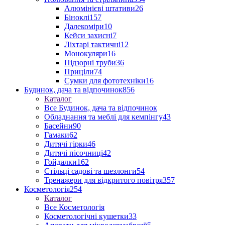
Алюмінієві штативи
26
Біноклі
157
Далекоміри
10
Кейси захисні
7
Ліхтарі тактичні
12
Монокуляри
16
Підзорні труби
36
Приціли
74
Сумки для фототехніки
16
Будинок, дача та відпочинок
856
Каталог
Все Будинок, дача та відпочинок
Обладнання та меблі для кемпінгу
43
Басейни
90
Гамаки
62
Дитячі гірки
46
Дитячі пісочниці
42
Гойдалки
162
Стільці садові та шезлонги
54
Тренажери для відкритого повітря
357
Косметологія
254
Каталог
Все Косметологія
Косметологічні кушетки
33