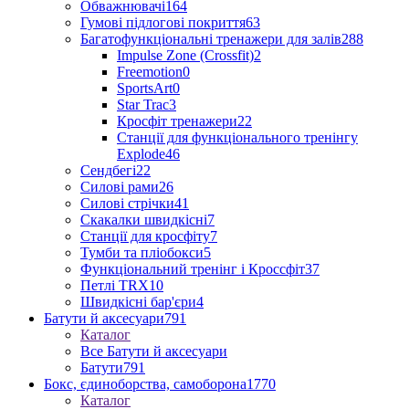
Обважнювачі
164
Гумові підлогові покриття
63
Багатофункціональні тренажери для залів
288
Impulse Zone (Crossfit)
2
Freemotion
0
SportsArt
0
Star Trac
3
Кросфіт тренажери
22
Станції для функціонального тренінгу
Explode
46
Сендбегі
22
Силові рами
26
Силові стрічки
41
Скакалки швидкісні
7
Станції для кросфіту
7
Тумби та пліобокси
5
Функціональний тренінг і Кроссфіт
37
Петлі TRX
10
Швидкісні бар'єри
4
Батути й аксесуари
791
Каталог
Все Батути й аксесуари
Батути
791
Бокс, єдиноборства, самоборона
1770
Каталог