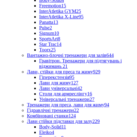
Body-Solid
4
Freemotion
15
InterAtletika GYM
25
InterAtletika X-Line
95
Panatta
13
Pulse
2
Signum
10
SportsArt
8
Star Trac
14
Toorx
25
Вантажно-блочні тренажери для залів
644
Гравітрон. Тренажери для підтягувань і
віджимань
21
Лави, стійки для преса та жиму
929
Гіперекстензія
95
Лави для жиму
127
Лави універсальні
42
Столи для армреслінгу
16
Універсальні тренажери
27
Тренажери для преса, лави для жиму
94
Гідравлічні тренажери
22
Комбіновані станки
124
Лави стійки підставки для залу
229
Body-Solid
11
Eleiko
4