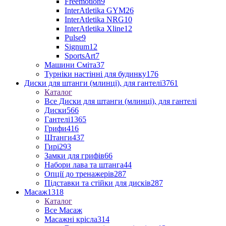
Freemotion
9
InterAtletika GYM
26
InterAtletika NRG
10
InterAtletika Xline
12
Pulse
9
Signum
12
SportsArt
7
Машини Сміта
37
Турніки настінні для будинку
176
Диски для штанги (млинці), для гантелі
3761
Каталог
Все Диски для штанги (млинці), для гантелі
Диски
566
Гантелі
1365
Грифи
416
Штанги
437
Гирі
293
Замки для грифів
66
Набори лава та штанга
44
Опції до тренажерів
287
Підставки та стійки для дисків
287
Масаж
1318
Каталог
Все Масаж
Масажні крісла
314