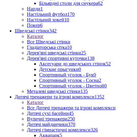
Більярдні столи для снукера
62
Нарди
1
Настільний футбол
170
Настільний хокей
10
Покер
6
Шведські стінки
342
Каталог
Все Шведські стінки
Гладіаторська сітка
10
Дерев'яні шведські стінки
25
Дерев'яні спортивні куточки
138
Аксесуари до шведських стінок
52
Детские прыгунки
0
Спортивный уголок - Бук
0
Спортивный уголок - Сосна
2
Спортивный уголок - Цветной
0
Металеві шведські стінки
135
Дитячі тренажери та ігрові комплекси
1352
Каталог
Все Дитячі тренажери та ігрові комплекси
Дитячі сухі басейни
45
Вуличні тренажери
250
Дитячі майданчики
370
Дитячі гімнастичні комплекси
326
Аквапарк
5