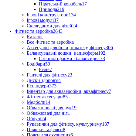
Піратський корабель
17
Природа
219
Ігрові конструктори
134
Ігрові модулі
37
Скеледроми для дітей
24
Фітнес та аеробіка
2643
Каталог
Все Фітнес та аеробіка
Аксесуари для йоги, пілатесу, фітнесу
306
Балансувальні дошки, напівсферы
192
Степплатформи і балансири
173
Бодібари
59
Різне
7
Гантелі для фітнесу
23
Диски здоров'я
4
Еспандери
373
Інвентар для аквааеробіки, аквафітнесу
7
Фітнес аксесуари
85
Медболи
14
Обважнювачі для рук
19
Обважювачі для ніг
1
Обручі
24
Рукавички для фітнесу, культуризму
187
Пляшки та фляги
8
Пояси для схуднення
6