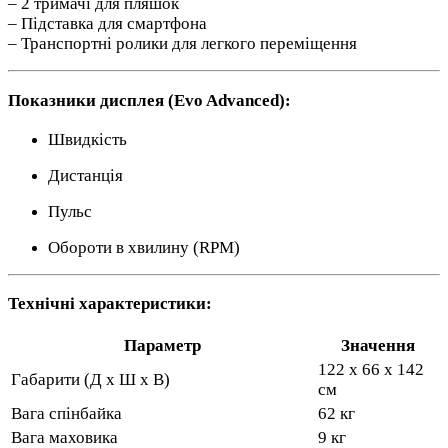
– 2 тримачі для пляшок
– Підставка для смартфона
– Транспортні ролики для легкого переміщення
Показники дисплея (Evo Advanced):
Швидкість
Дистанція
Пульс
Обороти в хвилину (RPM)
Технічні характеристики:
Параметр
Значення
122 x 66 x 142
Габарити (Д x Ш x В)
см
Вага спінбайка
62 кг
Вага маховика
9 кг