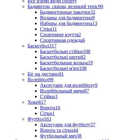
Все Ігрові види спорту
Бадмінтон, сквош, великий теніс
90
Бадминтонные ракетки
32
Воланы для бадминтона
9
Наборы для бадминтона
13
Сітки
11
Спортивне взуття
2
Спортивная одежда
6
Баскетбол
317
Баскетбольні стійки
108
Баскетбольні щити
82
Баскетбольные кольца
19
Баскетбольні м'ячі
108
Біг на дистанції
1
Волейбол
99
Аксесуари для волейболу
9
Волейбольный мячи
87
Стійки
3
Хокей
17
Ворота
16
Сітки
1
Футбол
163
Аксесуари для футболу
57
Ворота та сітки
44
Футбольный мяч
38