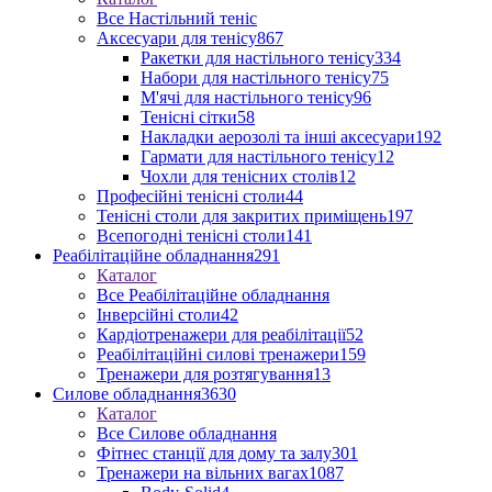
Все Настільний теніс
Аксесуари для тенісу
867
Ракетки для настільного тенісу
334
Набори для настільного тенісу
75
М'ячі для настільного тенісу
96
Тенісні сітки
58
Накладки аерозолі та інші аксесуари
192
Гармати для настільного тенісу
12
Чохли для тенісних столів
12
Професійні тенісні столи
44
Тенісні столи для закритих приміщень
197
Всепогодні тенісні столи
141
Реабілітаційне обладнання
291
Каталог
Все Реабілітаційне обладнання
Інверсійні столи
42
Кардіотренажери для реабілітації
52
Реабілітаційні силові тренажери
159
Тренажери для розтягування
13
Силове обладнання
3630
Каталог
Все Силове обладнання
Фітнес станції для дому та залу
301
Тренажери на вільних вагах
1087