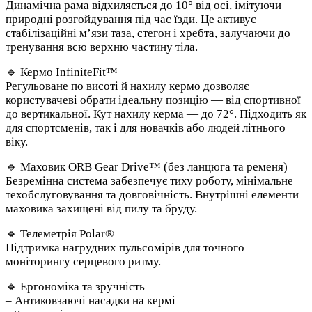
Динамічна рама відхиляється до 10° від осі, імітуючи
природні розгойдування під час їзди. Це активує
стабілізаційні м’язи таза, стегон і хребта, залучаючи до
тренування всю верхню частину тіла.
🔹 Кермо InfiniteFit™
Регульоване по висоті й нахилу кермо дозволяє
користувачеві обрати ідеальну позицію — від спортивної
до вертикальної. Кут нахилу керма — до 72°. Підходить як
для спортсменів, так і для новачків або людей літнього
віку.
🔹 Маховик ORB Gear Drive™ (без ланцюга та ременя)
Безремінна система забезпечує тиху роботу, мінімальне
техобслуговування та довговічність. Внутрішні елементи
маховика захищені від пилу та бруду.
🔹 Телеметрія Polar®
Підтримка нагрудних пульсомірів для точного
моніторингу серцевого ритму.
🔹 Ергономіка та зручність
– Антиковзаючі насадки на кермі