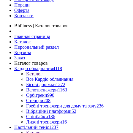
Поради
Оферта
Контакти
Bhfitness | Каталог товаров
Главная страница
Каталог
Персональный раздел
Корзина
Заказ
Каталог товаров
Кардіо обладнання
4118
Каталог
Все Кардіо обладнання
Бігові доріжки
1272
Велотренажери
1163
Орбітреки
990
Степери
208
Гребні тренажери для дому та залу
236
Вібраційні платформи
52
Спінбайки
186
Лижні тренажери
16
Настільний теніс
1237
Каталог