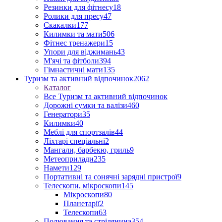
Резинки для фітнесу
18
Ролики для пресу
47
Скакалки
177
Килимки та мати
506
Фітнес тренажери
15
Упори для віджимань
43
М'ячі та фітболи
394
Гімнастичні мати
135
Туризм та активний відпочинок
2062
Каталог
Все Туризм та активний відпочинок
Дорожні сумки та валізи
460
Генератори
35
Килимки
40
Меблі для спортзалів
44
Ліхтарі спеціальні
2
Мангали, барбекю, гриль
9
Метеоприлади
235
Намети
129
Портативні та сонячні зарядні пристрої
9
Телескопи, мікроскопи
145
Мікроскопи
80
Планетарії
2
Телескопи
63
Полювання та стрілянина
354