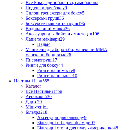
Все Бокс, єдиноборства, самоборона
Подушки для боксу
9
Силові тренажери для боксу
5
Боксерські груші
36
Боксерські мішки та груші
196
Водоналивні мішки
26
Аксесуари для бойових мистецтв
196
Лапи та маківари
29
Пады
4
Манекени для боротьби, манекени ММА,
манекени борцівські
26
Пневмогруші
17
Ринги для боксу
44
Ринги на помосте
8
Ринги напольные
10
Настільні Ігри
555
Каталог
Все Настільні Ігри
Аерохокей
30
Дартс
79
Міні-теніс
1
Більярд
218
Аксесуари для більярду
9
Більярдні стіл для піраміди
97
Більярдні столи для пулу - американка
48