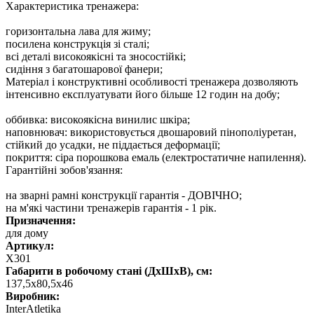
Характеристика тренажера:
горизонтальна лава для жиму;
посилена конструкція зі сталі;
всі деталі високоякісні та зносостійкі;
сидіння з багатошарової фанери;
Матеріал і конструктивні особливості тренажера дозволяють
інтенсивно експлуатувати його більше 12 годин на добу;
оббивка: високоякісна винилис шкіра;
наповнювач: використовується двошаровий пінополіуретан,
стійкий до усадки, не піддається деформації;
покриття: сіра порошкова емаль (електростатичне напилення).
Гарантійні зобов'язання:
на зварні рамні конструкції гарантія - ДОВІЧНО;
на м'які частини тренажерів гарантія - 1 рік.
Призначення:
для дому
Артикул:
X301
Габарити в робочому стані (ДхШхВ), см:
137,5х80,5х46
Виробник:
InterAtletika