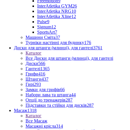
Freemotion
9
InterAtletika GYM
26
InterAtletika NRG
10
InterAtletika Xline
12
Pulse
9
Signum
12
SportsArt
7
Машини Сміта
37
Турніки настінні для будинку
176
Диски для штанги (млинці), для гантелі
3761
Каталог
Все Диски для штанги (млинці), для гантелі
Диски
566
Гантелі
1365
Грифи
416
Штанги
437
Гирі
293
Замки для грифів
66
Набори лава та штанга
44
Опції до тренажерів
287
Підставки та стійки для дисків
287
Масаж
1318
Каталог
Все Масаж
Масажні крісла
314