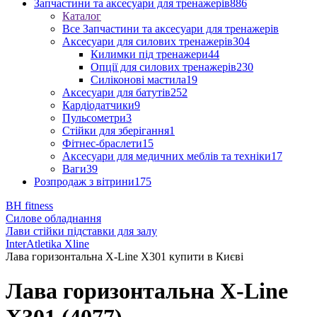
Запчастини та аксесуари для тренажерів
886
Каталог
Все Запчастини та аксесуари для тренажерів
Аксесуари для силових тренажерів
304
Килимки під тренажери
44
Опції для силових тренажерів
230
Силіконові мастила
19
Аксесуари для батутів
252
Кардіодатчики
9
Пульсометри
3
Стійки для зберігання
1
Фітнес-браслети
15
Аксесуари для медичних меблів та техніки
17
Ваги
39
Розпродаж з вітрини
175
BH fitness
Силове обладнання
Лави стійки підставки для залу
InterAtletika Xline
Лава горизонтальна X-Line X301 купити в Києві
Лава горизонтальна X-Line