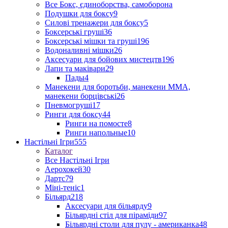
Все Бокс, єдиноборства, самоборона
Подушки для боксу
9
Силові тренажери для боксу
5
Боксерські груші
36
Боксерські мішки та груші
196
Водоналивні мішки
26
Аксесуари для бойових мистецтв
196
Лапи та маківари
29
Пады
4
Манекени для боротьби, манекени ММА,
манекени борцівські
26
Пневмогруші
17
Ринги для боксу
44
Ринги на помосте
8
Ринги напольные
10
Настільні Ігри
555
Каталог
Все Настільні Ігри
Аерохокей
30
Дартс
79
Міні-теніс
1
Більярд
218
Аксесуари для більярду
9
Більярдні стіл для піраміди
97
Більярдні столи для пулу - американка
48