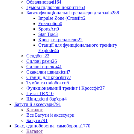
Обважнювачі
164
Гумові підлогові покриття
63
Багатофункціональні тренажери для залів
288
Impulse Zone (Crossfit)
2
Freemotion
0
SportsArt
0
Star Trac
3
Кросфіт тренажери
22
Станції для функціонального тренінгу
Explode
46
Сендбегі
22
Силові рами
26
Силові стрічки
41
Скакалки швидкісні
7
Станції для кросфіту
7
Тумби та пліобокси
5
Функціональний тренінг і Кроссфіт
37
Петлі TRX
10
Швидкісні бар'єри
4
Батути й аксесуари
791
Каталог
Все Батути й аксесуари
Батути
791
Бокс, єдиноборства, самоборона
1770
Каталог