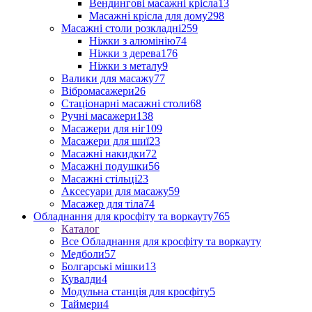
Вендингові масажні крісла
13
Масажні крісла для дому
298
Масажні столи розкладні
259
Ніжки з алюмінію
74
Ніжки з дерева
176
Ніжки з металу
9
Валики для масажу
77
Вібромасажери
26
Стаціонарні масажні столи
68
Ручні масажери
138
Масажери для ніг
109
Масажери для шиї
23
Масажні накидки
72
Масажні подушки
56
Масажні стільці
23
Аксесуари для масажу
59
Масажер для тіла
74
Обладнання для кросфіту та воркауту
765
Каталог
Все Обладнання для кросфіту та воркауту
Медболи
57
Болгарські мішки
13
Кувалди
4
Модульна станція для кросфіту
5
Таймери
4