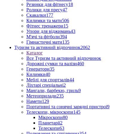
Резинки для фітнесу
18
Ролики для пресу
47
Скакалки
177
Килимки та мати
506
Фітнес тренажери
15
Упори для віджимань
43
М'ячі та фітболи
394
Гімнастичні мати
135
Туризм та активний відпочинок
2062
Каталог
Все Туризм та активний відпочинок
Дорожні сумки та валізи
460
Генератори
35
Килимки
40
Меблі для спортзалів
44
Ліхтарі спеціальні
2
Мангали, барбекю, гриль
9
Метеоприлади
235
Намети
129
Портативні та сонячні зарядні пристрої
9
Телескопи, мікроскопи
145
Мікроскопи
80
Планетарії
2
Телескопи
63
Полювання та стрілянина
354