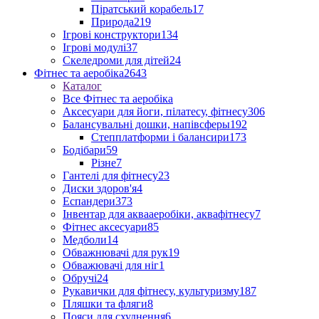
Піратський корабель
17
Природа
219
Ігрові конструктори
134
Ігрові модулі
37
Скеледроми для дітей
24
Фітнес та аеробіка
2643
Каталог
Все Фітнес та аеробіка
Аксесуари для йоги, пілатесу, фітнесу
306
Балансувальні дошки, напівсферы
192
Степплатформи і балансири
173
Бодібари
59
Різне
7
Гантелі для фітнесу
23
Диски здоров'я
4
Еспандери
373
Інвентар для аквааеробіки, аквафітнесу
7
Фітнес аксесуари
85
Медболи
14
Обважнювачі для рук
19
Обважювачі для ніг
1
Обручі
24
Рукавички для фітнесу, культуризму
187
Пляшки та фляги
8
Пояси для схуднення
6