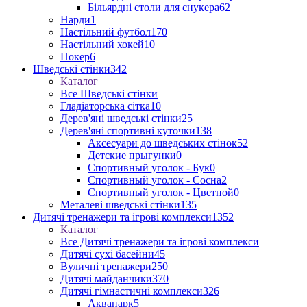
Більярдні столи для снукера
62
Нарди
1
Настільний футбол
170
Настільний хокей
10
Покер
6
Шведські стінки
342
Каталог
Все Шведські стінки
Гладіаторська сітка
10
Дерев'яні шведські стінки
25
Дерев'яні спортивні куточки
138
Аксесуари до шведських стінок
52
Детские прыгунки
0
Спортивный уголок - Бук
0
Спортивный уголок - Сосна
2
Спортивный уголок - Цветной
0
Металеві шведські стінки
135
Дитячі тренажери та ігрові комплекси
1352
Каталог
Все Дитячі тренажери та ігрові комплекси
Дитячі сухі басейни
45
Вуличні тренажери
250
Дитячі майданчики
370
Дитячі гімнастичні комплекси
326
Аквапарк
5