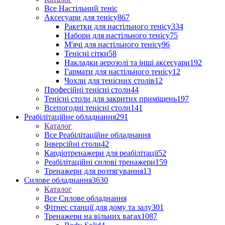
Все Настільний теніс
Аксесуари для тенісу
867
Ракетки для настільного тенісу
334
Набори для настільного тенісу
75
М'ячі для настільного тенісу
96
Тенісні сітки
58
Накладки аерозолі та інші аксесуари
192
Гармати для настільного тенісу
12
Чохли для тенісних столів
12
Професійні тенісні столи
44
Тенісні столи для закритих приміщень
197
Всепогодні тенісні столи
141
Реабілітаційне обладнання
291
Каталог
Все Реабілітаційне обладнання
Інверсійні столи
42
Кардіотренажери для реабілітації
52
Реабілітаційні силові тренажери
159
Тренажери для розтягування
13
Силове обладнання
3630
Каталог
Все Силове обладнання
Фітнес станції для дому та залу
301
Тренажери на вільних вагах
1087