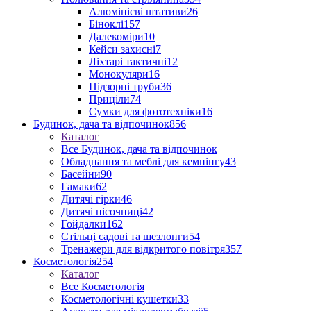
Алюмінієві штативи
26
Біноклі
157
Далекоміри
10
Кейси захисні
7
Ліхтарі тактичні
12
Монокуляри
16
Підзорні труби
36
Приціли
74
Сумки для фототехніки
16
Будинок, дача та відпочинок
856
Каталог
Все Будинок, дача та відпочинок
Обладнання та меблі для кемпінгу
43
Басейни
90
Гамаки
62
Дитячі гірки
46
Дитячі пісочниці
42
Гойдалки
162
Стільці садові та шезлонги
54
Тренажери для відкритого повітря
357
Косметологія
254
Каталог
Все Косметологія
Косметологічні кушетки
33