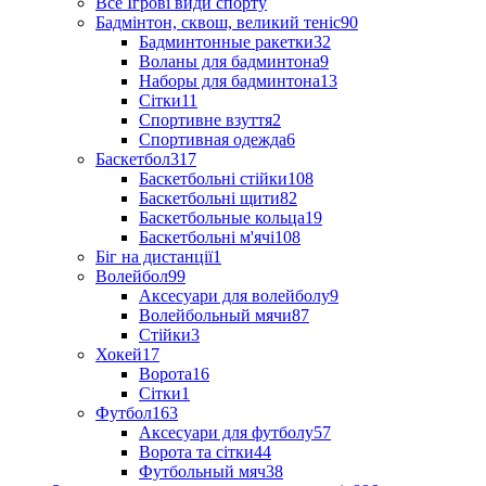
Все Ігрові види спорту
Бадмінтон, сквош, великий теніс
90
Бадминтонные ракетки
32
Воланы для бадминтона
9
Наборы для бадминтона
13
Сітки
11
Спортивне взуття
2
Спортивная одежда
6
Баскетбол
317
Баскетбольні стійки
108
Баскетбольні щити
82
Баскетбольные кольца
19
Баскетбольні м'ячі
108
Біг на дистанції
1
Волейбол
99
Аксесуари для волейболу
9
Волейбольный мячи
87
Стійки
3
Хокей
17
Ворота
16
Сітки
1
Футбол
163
Аксесуари для футболу
57
Ворота та сітки
44
Футбольный мяч
38