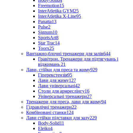
Body-Solid
4
Freemotion
15
InterAtletika GYM
25
InterAtletika X-Line
95
Panatta
13
Pulse
2
Signum
10
SportsArt
8
Star Trac
14
Toorx
25
Вантажно-блочні тренажери для залів
644
Гравітрон. Тренажери для підтягувань і
віджимань
21
Лави, стійки для преса та жиму
929
Гіперекстензія
95
Лави для жиму
127
Лави універсальні
42
Столи для армреслінгу
16
Універсальні тренажери
27
Тренажери для преса, лави для жиму
94
Гідравлічні тренажери
22
Комбіновані станки
124
Лави стійки підставки для залу
229
Body-Solid
11
Eleiko
4