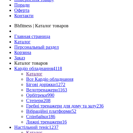
Поради
Оферта
Контакти
Bhfitness | Каталог товаров
Главная страница
Каталог
Персональный раздел
Корзина
Заказ
Каталог товаров
Кардіо обладнання
4118
Каталог
Все Кардіо обладнання
Бігові доріжки
1272
Велотренажери
1163
Орбітреки
990
Степери
208
Гребні тренажери для дому та залу
236
Вібраційні платформи
52
Спінбайки
186
Лижні тренажери
16
Настільний теніс
1237
Каталог