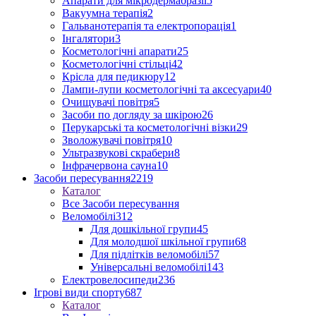
Апарати для мікродермабразії
5
Вакуумна терапія
2
Гальванотерапія та електропорація
1
Інгалятори
3
Косметологічні апарати
25
Косметологічні стільці
42
Крісла для педикюру
12
Лампи-лупи косметологічні та аксесуари
40
Очищувачі повітря
5
Засоби по догляду за шкірою
26
Перукарські та косметологічні візки
29
Зволожувачі повітря
10
Ультразвукові скрабери
8
Інфрачервона сауна
10
Засоби пересування
2219
Каталог
Все Засоби пересування
Веломобілі
312
Для дошкільної групи
45
Для молодшої шкільної групи
68
Для підлітків веломобілі
57
Універсальні веломобілі
143
Електровелосипеди
236
Ігрові види спорту
687
Каталог